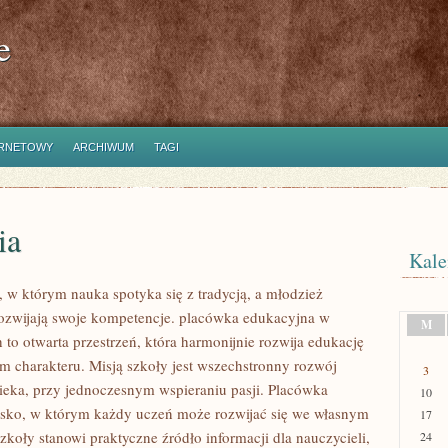
e
ERNETOWY
ARCHIWUM
TAGI
ia
Kale
, w którym nauka spotyka się z tradycją, a młodzież
ozwijają swoje kompetencje. placówka edukacyjna w
M
to otwarta przestrzeń, która harmonijnie rozwija edukację
em charakteru. Misją szkoły jest wszechstronny rozwój
3
eka, przy jednoczesnym wspieraniu pasji. Placówka
10
sko, w którym każdy uczeń może rozwijać się we własnym
17
szkoły stanowi praktyczne źródło informacji dla nauczycieli,
24