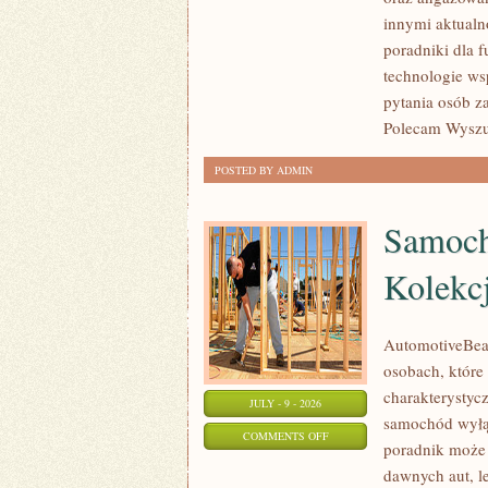
POMAGAĆ?
innymi aktualn
poradniki dla 
technologie ws
pytania osób z
Polecam Wyszuk
POSTED BY ADMIN
Samoch
Kolekc
AutomotiveBear
osobach, które 
charakterystycz
JULY - 9 - 2026
samochód wyłąc
ON
COMMENTS OFF
poradnik może 
SAMOCHODY
dawnych aut, l