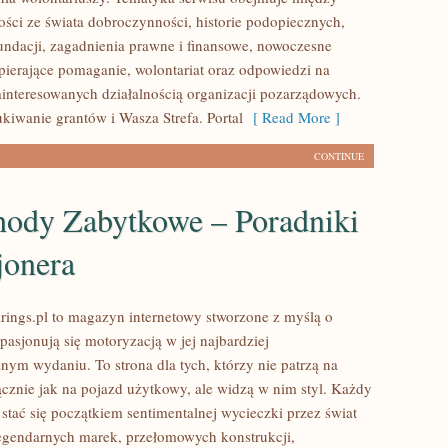
ości ze świata dobroczynności, historie podopiecznych,
fundacji, zagadnienia prawne i finansowe, nowoczesne
pierające pomaganie, wolontariat oraz odpowiedzi na
ainteresowanych działalnością organizacji pozarządowych.
iwanie grantów i Wasza Strefa. Portal
[ Read More ]
CONTINUE
ody Zabytkowe – Poradniki
jonera
ings.pl to magazyn internetowy stworzone z myślą o
pasjonują się motoryzacją w jej najbardziej
nym wydaniu. To strona dla tych, którzy nie patrzą na
znie jak na pojazd użytkowy, ale widzą w nim styl. Każdy
stać się początkiem sentimentalnej wycieczki przez świat
egendarnych marek, przełomowych konstrukcji,