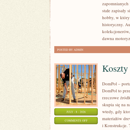
ZABYTKOWE
zapomnianych 
–
stałe zapisały 
PORADNIKI
hobby, w którym
KOLEKCJONERA
historyczny. A
kolekcjonerów,
dawna motoryz
POSTED BY ADMIN
Koszty
DomPol – port
DomPol to prze
rzeczowe źródł
skupia się na n
wtedy, gdy kt
JULY - 8 - 2026
materiałów dre
ON
COMMENTS OFF
i Konstrukcje
KOSZTY