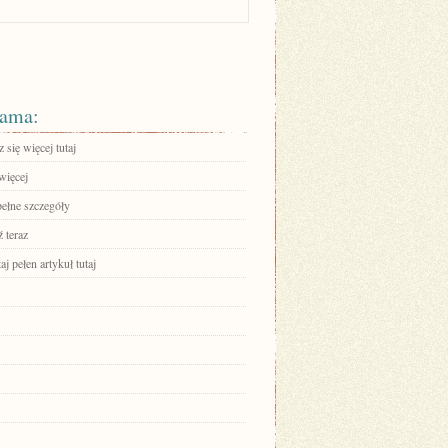
ama:
się więcej tutaj
więcej
pełne szczegóły
 teraz
aj pełen artykuł tutaj