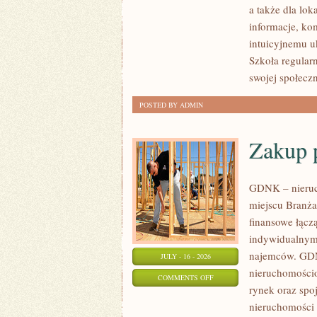
a także dla lok
informacje, ko
intuicyjnemu u
Szkoła regular
swojej społecz
POSTED BY ADMIN
Zakup 
GDNK – nieruc
miejscu Branża
finansowe łącz
indywidualnymi
najemców. GDN
JULY - 16 - 2026
nieruchomościo
ON
COMMENTS OFF
rynek oraz spo
ZAKUP
nieruchomości 
PIERWSZEJ