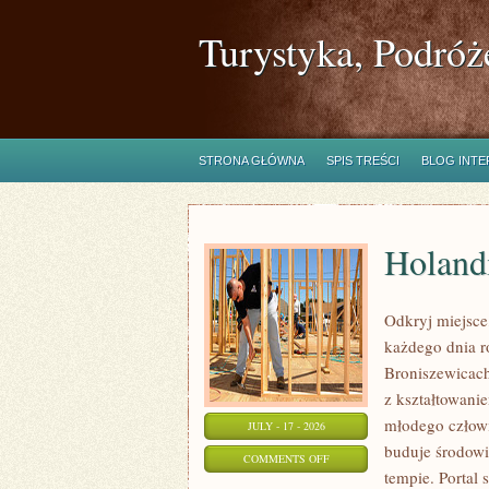
Turystyka, Podróż
STRONA GŁÓWNA
SPIS TREŚCI
BLOG INT
Holand
Odkryj miejsce
każdego dnia r
Broniszewicach 
z kształtowani
młodego człowi
JULY - 17 - 2026
buduje środowi
ON
COMMENTS OFF
tempie. Portal 
HOLANDIA