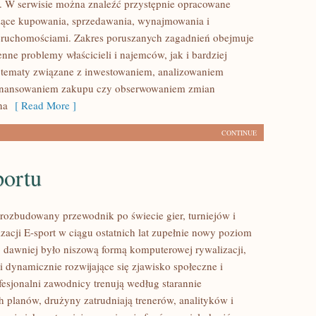
 W serwisie można znaleźć przystępnie opracowane
zące kupowania, sprzedawania, wynajmowania i
eruchomościami. Zakres poruszanych zagadnień obejmuje
nne problemy właścicieli i najemców, jak i bardziej
tematy związane z inwestowaniem, analizowaniem
 finansowaniem zakupu czy obserwowaniem zmian
na
[ Read More ]
CONTINUE
portu
– rozbudowany przewodnik po świecie gier, turniejów i
zacji E-sport w ciągu ostatnich lat zupełnie nowy poziom
o dawniej było niszową formą komputerowej rywalizacji,
i dynamicznie rozwijające się zjawisko społeczne i
fesjonalni zawodnicy trenują według starannie
 planów, drużyny zatrudniają trenerów, analityków i