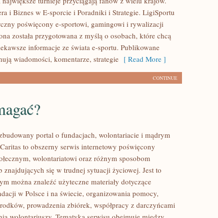
 największe turnieje przyciągają fanów z wielu krajów.
a i Biznes w E-sporcie i Poradniki i Strategie. LigiSportu
tyczny poświęcony e-sportowi, gamingowi i rywalizacji
rona została przygotowana z myślą o osobach, które chcą
ekawsze informacje ze świata e-sportu. Publikowane
mują wiadomości, komentarze, strategie
[ Read More ]
CONTINUE
magać?
ozbudowany portal o fundacjach, wolontariacie i mądrym
aritas to obszerny serwis internetowy poświęcony
połecznym, wolontariatowi oraz różnym sposobom
 znajdujących się w trudnej sytuacji życiowej. Jest to
rym można znaleźć użyteczne materiały dotyczące
ndacji w Polsce i na świecie, organizowania pomocy,
rodków, prowadzenia zbiórek, współpracy z darczyńcami
ia wolontariuszy. Tematyka serwisu obejmuje między