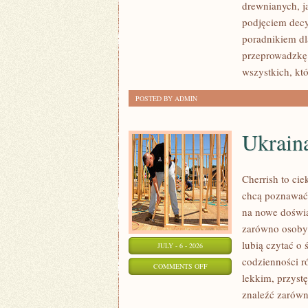
drewnianych, ja
I
podjęciem dec
FINANSOWANIE
poradnikiem dla
przeprowadzkę 
wszystkich, kt
POSTED BY ADMIN
Ukrain
Cherrish to cie
chcą poznawać 
na nowe doświa
zarówno osoby p
lubią czytać o 
JULY - 6 - 2026
codzienności r
ON
COMMENTS OFF
lekkim, przys
UKRAINA
znaleźć zarówn