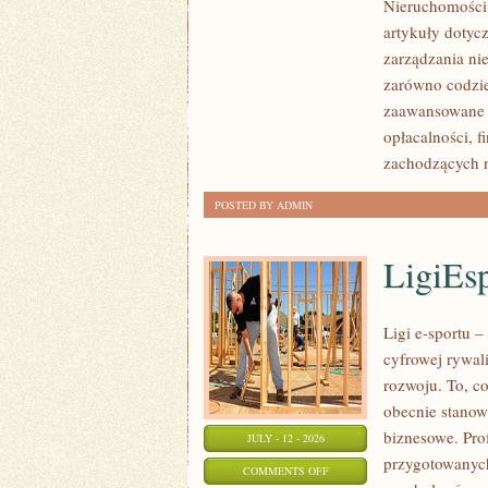
Nieruchomości.
W
artykuły dotyc
POLSCE
zarządzania ni
zarówno codzie
zaawansowane 
opłacalności,
zachodzących 
POSTED BY ADMIN
LigiEs
Ligi e-sportu 
cyfrowej rywali
rozwoju. To, c
obecnie stanow
biznesowe. Pro
JULY - 12 - 2026
przygotowanych
ON
COMMENTS OFF