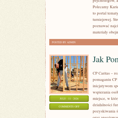
psychologów, a
LIGIESPORTU
Polecamy Karier
to portal tema
turniejowej. St
poznawać najci
materiały obej
POSTED BY ADMIN
Jak Po
CP Caritas – r
pomaganiu CP C
inicjatywom s
wspierania osób
miejsce, w któ
JULY - 11 - 2026
działalności fu
ON
COMMENTS OFF
pozyskiwania ś
JAK
oraz angażowan