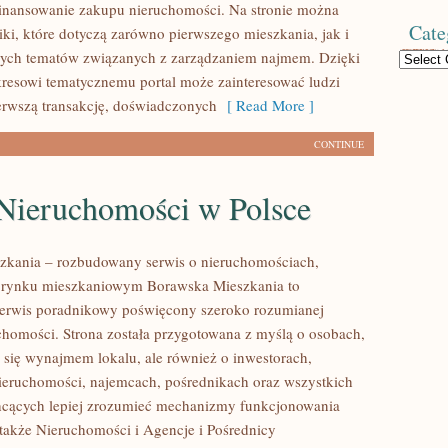
inansowanie zakupu nieruchomości. Na stronie można
Cate
iki, które dotyczą zarówno pierwszego mieszkania, jak i
nych tematów związanych z zarządzaniem najmem. Dzięki
Categories
resowi tematycznemu portal może zainteresować ludzi
erwszą transakcję, doświadczonych
[ Read More ]
CONTINUE
Nieruchomości w Polsce
zkania – rozbudowany serwis o nieruchomościach,
i rynku mieszkaniowym Borawska Mieszkania to
erwis poradnikowy poświęcony szeroko rozumianej
chomości. Strona została przygotowana z myślą o osobach,
ą się wynajmem lokalu, ale również o inwestorach,
nieruchomości, najemcach, pośrednikach oraz wszystkich
hcących lepiej zrozumieć mechanizmy funkcjonowania
także Nieruchomości i Agencje i Pośrednicy