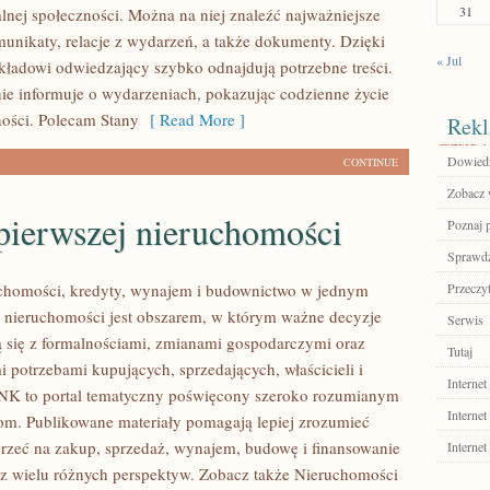
31
alnej społeczności. Można na niej znaleźć najważniejsze
munikaty, relacje z wydarzeń, a także dokumenty. Dzięki
« Jul
kładowi odwiedzający szybko odnajdują potrzebne treści.
nie informuje o wydarzeniach, pokazując codzienne życie
ności. Polecam Stany
[ Read More ]
Rekl
Dowiedz 
CONTINUE
Zobacz 
pierwszej nieruchomości
Poznaj 
Sprawdź
homości, kredyty, wynajem i budownictwo w jednym
Przeczyt
 nieruchomości jest obszarem, w którym ważne decyzje
Serwis
ą się z formalnościami, zmianami gospodarczymi oraz
Tutaj
 potrzebami kupujących, sprzedających, właścicieli i
Internet
K to portal tematyczny poświęcony szeroko rozumianym
Internet
m. Publikowane materiały pomagają lepiej zrozumieć
jrzeć na zakup, sprzedaż, wynajem, budowę i finansowanie
Internet
z wielu różnych perspektyw. Zobacz także Nieruchomości