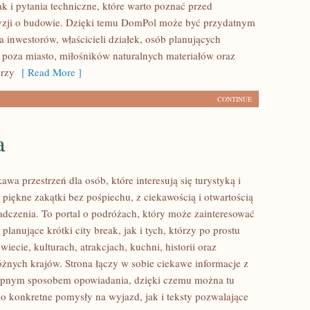
k i pytania techniczne, które warto poznać przed
yzji o budowie. Dzięki temu DomPol może być przydatnym
 inwestorów, właścicieli działek, osób planujących
poza miasto, miłośników naturalnych materiałów oraz
órzy
[ Read More ]
CONTINUE
a
kawa przestrzeń dla osób, które interesują się turystyką i
piękne zakątki bez pośpiechu, z ciekawością i otwartością
dczenia. To portal o podróżach, który może zainteresować
lanujące krótki city break, jak i tych, którzy po prostu
świecie, kulturach, atrakcjach, kuchni, historii oraz
óżnych krajów. Strona łączy w sobie ciekawe informacje z
tępnym sposobem opowiadania, dzięki czemu można tu
o konkretne pomysły na wyjazd, jak i teksty pozwalające