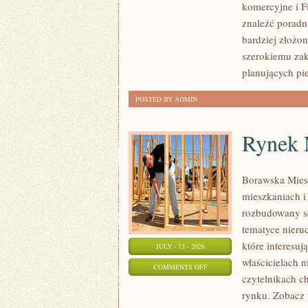
komercyjne i F
NIERUCHOMOŚCI
znaleźć poradn
bardziej złożo
szerokiemu zak
planujących pi
POSTED BY ADMIN
Rynek 
Borawska Mies
mieszkaniach 
rozbudowany s
tematyce nieru
które interesuj
JULY - 13 - 2026
właścicielach 
ON
COMMENTS OFF
czytelnikach c
RYNEK
rynku. Zobacz 
NIERUCHOMOŚCI