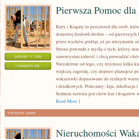
Pierwsza Pomoc dla
Kury i Koguty to przestrzeń dla osób, któ
domowej hodowli drobiu – od pierwszych 
przez wychów piskląt, aż po utrzymanie zd
Strona powstała z myślą o tych, którzy mar
samowystarczalność i chcą prowadzić chó
JANUARY - 5 - 2026
Niezależnie od tego, czy trzymasz kilka 
ON
COMMENTS OFF
większą zagrodę, czy dopiero planujesz p
PIERWSZA
wskazówki dopasowane do realnych warun
POMOC
i działkowych. Polecamy: Jaja, inkubacja i
DLA
Sednem serwisu jest chów kur i kogutów w
PTAKÓW
Read More ]
POSTED BY ADMIN
Nieruchomości Wak