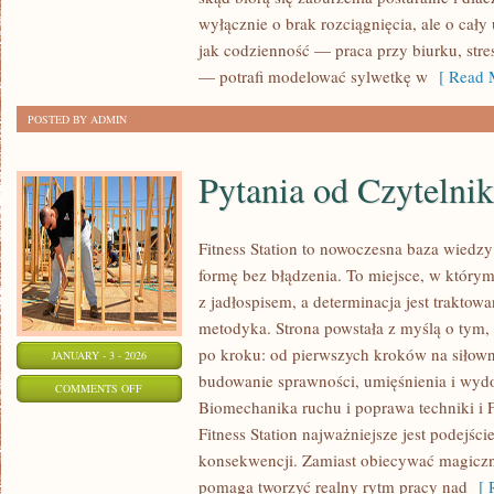
FIZJOTERAPIA
wyłącznie o brak rozciągnięcia, ale o ca
I
jak codzienność — praca przy biurku, stre
AUTOMASAŻ
— potrafi modelować sylwetkę w
[ Read M
POSTED BY ADMIN
Pytania od Czytelni
Fitness Station to nowoczesna baza wiedzy
formę bez błądzenia. To miejsce, w którym
z jadłospisem, a determinacja jest traktow
metodyka. Strona powstała z myślą o tym,
po kroku: od pierwszych kroków na siłow
JANUARY - 3 - 2026
budowanie sprawności, umięśnienia i wydo
ON
COMMENTS OFF
Biomechanika ruchu i poprawa techniki i F
PYTANIA
Fitness Station najważniejsze jest podejście
OD
konsekwencji. Zamiast obiecywać magiczne
CZYTELNIKÓW
pomaga tworzyć realny rytm pracy nad
[ R