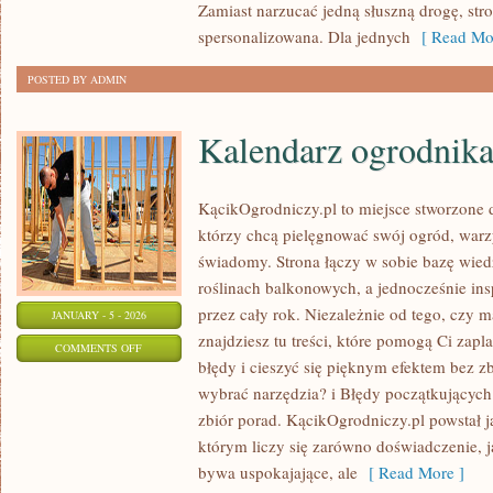
Zamiast narzucać jedną słuszną drogę, str
spersonalizowana. Dla jednych
[ Read Mor
POSTED BY ADMIN
Kalendarz ogrodnik
KącikOgrodniczy.pl to miejsce stworzone dl
którzy chcą pielęgnować swój ogród, war
świadomy. Strona łączy w sobie bazę wied
roślinach balkonowych, a jednocześnie in
przez cały rok. Niezależnie od tego, czy m
JANUARY - 5 - 2026
znajdziesz tu treści, które pomogą Ci zap
ON
COMMENTS OFF
błędy i cieszyć się pięknym efektem bez z
KALENDARZ
wybrać narzędzia? i Błędy początkujących 
OGRODNIKA
zbiór porad. KącikOgrodniczy.pl powstał j
którym liczy się zarówno doświadczenie, 
bywa uspokajające, ale
[ Read More ]