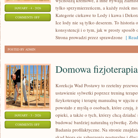
wychodzą kremowe, a inne bywają ziarniste
tylko sprzymierzeńcem, a każdy rożek moż
JANUARY - 4 - 2026
Kategorie ciekawe to Lody i kawa i Dekor
ON
COMMENTS OFF
Ice lody nie są tylko deserem. To historia 
ZASTOSOWANIE
konsystencji i o tym, jak w prosty sposób o
SUCHEGO
Strona prowadzi przez sprawdzone
[ Read
LODU
POSTED BY ADMIN
Domowa fizjoterapia
Korekcja Wad Postawy to rzetelny przewod
ustawienie sylwetki poprzez trening terapeu
fizykoterapię i terapię manualną w ujęciu
powstało z myślą o osobach, które czują, ż
opieki, a także o tych, którzy chcą działać
JANUARY - 3 - 2026
budować bardziej naturalną sylwetkę. Zob
ON
COMMENTS OFF
Badania profilaktyczne. Na stronie znajdzi
DOMOWA
skąd biorą się zaburzenia posturalne i dla