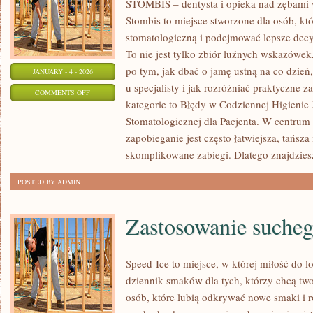
STOMBIS – dentysta i opieka nad zębami 
Stombis to miejsce stworzone dla osób, kt
stomatologiczną i podejmować lepsze dec
To nie jest tylko zbiór luźnych wskazówe
po tym, jak dbać o jamę ustną na co dzień
JANUARY - 4 - 2026
u specjalisty i jak rozróżniać praktyczne 
ON
COMMENTS OFF
kategorie to Błędy w Codziennej Higienie
LECZENIE
Stomatologicznej dla Pacjenta. W centrum 
STOMATOLOGICZNE
zapobieganie jest często łatwiejsza, tańsza 
skomplikowane zabiegi. Dlatego znajdzies
POSTED BY ADMIN
Zastosowanie sucheg
Speed-Ice to miejsce, w której miłość do l
dziennik smaków dla tych, którzy chcą two
osób, które lubią odkrywać nowe smaki i r