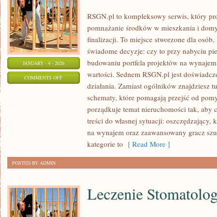
RSGN.pl to kompleksowy serwis, który pro
pomnażanie środków w mieszkania i domy
finalizacji. To miejsce stworzone dla osó
świadome decyzje: czy to przy nabyciu pi
budowaniu portfela projektów na wynajem, 
JANUARY - 4 - 2026
wartości. Sednem RSGN.pl jest doświadcz
ON
COMMENTS OFF
działania. Zamiast ogólników znajdziesz tu 
NIERUCHOMOŚCI
schematy, które pomagają przejść od pomys
WAKACYJNE
porządkuje temat nieruchomości tak, aby 
treści do własnej sytuacji: oszczędzający
na wynajem oraz zaawansowany gracz szuk
kategorie to
[ Read More ]
POSTED BY ADMIN
Leczenie Stomatolog