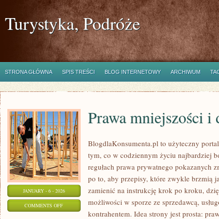
Turystyka, Podróże
STRONA GŁÓWNA
SPIS TREŚCI
BLOG INTERNETOWY
ARCHIWUM
TA
Prawa mniejszości i
BlogdlaKonsumenta.pl to użyteczny portal 
tym, co w codziennym życiu najbardziej bo
regułach prawa prywatnego pokazanych zr
po to, aby przepisy, które zwykle brzmią 
zamienić na instrukcję krok po kroku, dzi
JANUARY - 6 - 2026
możliwości w sporze ze sprzedawcą, usług
ON
COMMENTS OFF
kontrahentem. Idea strony jest prosta: praw
PRAWA