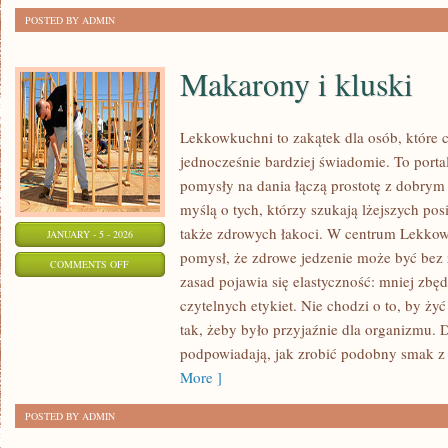
POSTED BY ADMIN
Makarony i kluski
Lekkowkuchni to zakątek dla osób, które c
jednocześnie bardziej świadomie. To portal
pomysły na dania łączą prostotę z dobrym
myślą o tych, którzy szukają lżejszych po
także zdrowych łakoci. W centrum Lekkow
JANUARY - 5 - 2026
pomysł, że zdrowe jedzenie może być bez 
ON
COMMENTS OFF
zasad pojawia się elastyczność: mniej zbę
MAKARONY
czytelnych etykiet. Nie chodzi o to, by żyć
I
tak, żeby było przyjaźnie dla organizmu. 
KLUSKI
podpowiadają, jak zrobić podobny smak z
More ]
POSTED BY ADMIN