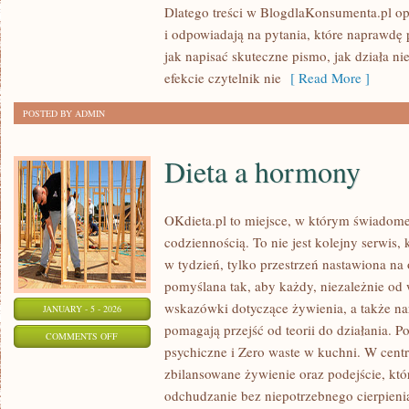
Dlatego treści w BlogdlaKonsumenta.pl opi
MNIEJSZOŚCI
i odpowiadają na pytania, które naprawdę 
I
jak napisać skuteczne pismo, jak działa 
DYSKRYMINACJA
efekcie czytelnik nie
[ Read More ]
POSTED BY ADMIN
Dieta a hormony
OKdieta.pl to miejsce, w którym świadome
codziennością. To nie jest kolejny serwis,
w tydzień, tylko przestrzeń nastawiona na 
pomyślana tak, aby każdy, niezależnie od
wskazówki dotyczące żywienia, a także narz
JANUARY - 5 - 2026
pomagają przejść od teorii do działania. P
ON
COMMENTS OFF
psychiczne i Zero waste w kuchni. W cent
DIETA
zbilansowane żywienie oraz podejście, któ
A
odchudzanie bez niepotrzebnego cierpienia
HORMONY