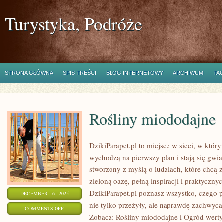
Turystyka, Podróże
STRONA GŁÓWNA
SPIS TREŚCI
BLOG INTERNETOWY
ARCHIWUM
TA
Rośliny miododajne
DzikiParapet.pl to miejsce w sieci, w któ
wychodzą na pierwszy plan i stają się gw
stworzony z myślą o ludziach, które chcą 
zieloną oazę, pełną inspiracji i praktycz
DzikiParapet.pl poznasz wszystko, czego p
DECEMBER - 6 - 2025
nie tylko przeżyły, ale naprawdę zachwy
ON
COMMENTS OFF
Zobacz: Rośliny miododajne i Ogród wertyk
ROŚLINY