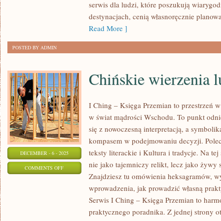
serwis dla ludzi, które poszukują wiarygo
destynacjach, cenią własnoręcznie planow
Read More ]
POSTED BY ADMIN
Chińskie wierzenia 
I Ching – Księga Przemian to przestrzeń w 
w świat mądrości Wschodu. To punkt odnie
się z nowoczesną interpretacją, a symbolik
kompasem w podejmowaniu decyzji. Polec
teksty literackie i Kultura i tradycje. Na te
DECEMBER - 6 - 2025
nie jako tajemniczy relikt, lecz jako żywy
ON
COMMENTS OFF
Znajdziesz tu omówienia heksagramów, wy
CHIŃSKIE
wprowadzenia, jak prowadzić własną prak
WIERZENIA
Serwis I Ching – Księga Przemian to har
LUDOWE
praktycznego poradnika. Z jednej strony 