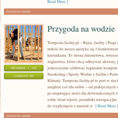
Read More ]
POSTED BY ADMIN
Przygoda na wodzie
Tempesta-Jachty.pl – Rejsy, Jachty i Pasja
miłość do morza spotyka się z konkretny
kierunkami. To strona internetowa, stworz
żeglarstwa, które chcą odkrywać akweny,
jednocześnie szlifować żeglarskie kompet
DECEMBER - 5 - 2025
Snorkeling i Sporty Wodne z Jachtu i Por
ON
COMMENTS OFF
Klimaty. Tempesta-Jachty.pl to port w siec
PRZYGODA
znajdzie coś dla siebie – od praktycznych
NA
po inspirujące treści dla doświadczonych ż
WODZIE
sobie świat rejsów, poradniki nawigacyjne
do wypłynięcia z marzeń w
[ Read More 
POSTED BY ADMIN