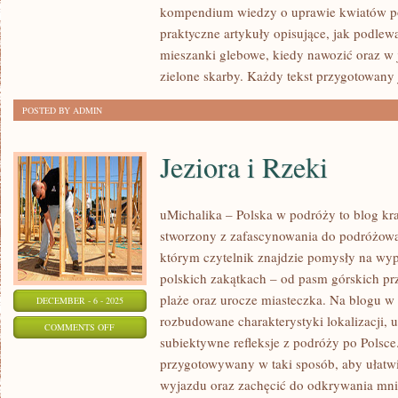
kompendium wiedzy o uprawie kwiatów po
MIODODAJNE
praktyczne artykuły opisujące, jak podle
mieszanki glebowe, kiedy nawozić oraz w 
zielone skarby. Każdy tekst przygotowany 
POSTED BY ADMIN
Jeziora i Rzeki
uMichalika – Polska w podróży to blog kra
stworzony z zafascynowania do podróżowan
którym czytelnik znajdzie pomysły na wyp
polskich zakątkach – od pasm górskich pr
plaże oraz urocze miasteczka. Na blogu w
DECEMBER - 6 - 2025
rozbudowane charakterystyki lokalizacji,
ON
COMMENTS OFF
subiektywne refleksje z podróży po Polsce.
JEZIORA
przygotowywany w taki sposób, aby ułatwi
I
wyjazdu oraz zachęcić do odkrywania mnie
RZEKI