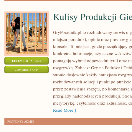
Kulisy Produkcji Gi
GryPoradnik.pl to rozbudowany serwis o g
miejscu poradniki, opinie oraz preview gie
konsole. To miejsce, gdzie początkujący g
konkretne informacje, użyteczne wskazówki
pomagają wybrać odpowiedni tytuł oraz ma
DECEMBER - 5 - 2025
rozgrywką. Zobacz: Gry na Podróże i Debi
ON
COMMENTS OFF
stronie dosłownie każdy entuzjasta rozgryw
KULISY
rozbudowanych solucji i punkt po punkcie
PRODUKCJI
przez zestawienia sprzętu, po komentarze 
GIER
przeglądy nadchodzących produkcji. Stron
merytorykę, czytelność oraz aktualność, 
Read More ]
POSTED BY ADMIN