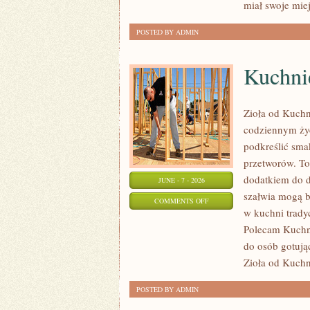
miał swoje mie
POSTED BY ADMIN
Kuchni
Zioła od Kuchni
codziennym życ
podkreślić sma
przetworów. To
dodatkiem do d
JUNE - 7 - 2026
szałwia mogą 
ON
COMMENTS OFF
w kuchni tradyc
KUCHNIE
Polecam Kuchnie
ŚWIATA
do osób gotują
Zioła od Kuchn
POSTED BY ADMIN