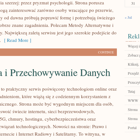
ia szerzej: przez pryzmat psychologii. Strona porusza
31
mogą zainteresować zarówno osoby wracające po przerwie,
órzy od dawna próbują poprawić formę i potrzebują świeżego
« Jul
dobrze znane zagadnienia. Polecam Metody Alternatywne i
. Największą zaletą serwisu jest jego szerokie podejście do
Rekl
.
[ Read More ]
Więcej i
CONTINUE
Zobacz p
Kliknij,
 i Przechowywanie Danych
Przejdź 
Przeczyt
l to praktyczny serwis poświęcony technologiom online oraz
Tutaj
dnieniom, które wiążą się z codziennym korzystaniem z
WWW
onicznego. Strona może być wygodnym miejscem dla osób,
Strona
yswoić świecie internetu, sieci bezprzewodowych,
5G, chmury, hostingu, cyberbezpieczeństwa oraz
Strona
wiązań technologicznych. Nowości na stronie: Prawo i
Portal
ernecie i Internet Radiowy i Satelitarny. To witryna, w