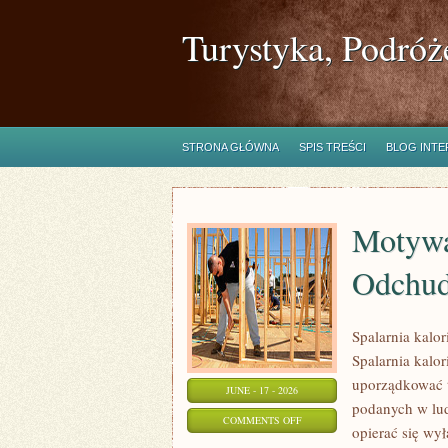
Turystyka, Podróż
STRONA GŁÓWNA
SPIS TREŚCI
BLOG INT
Motywa
Odchud
Spalarnia kalo
Spalarnia kalor
uporządkować t
JUNE - 17 - 2026
podanych w lud
ON
COMMENTS OFF
opierać się wył
MOTYWACJA