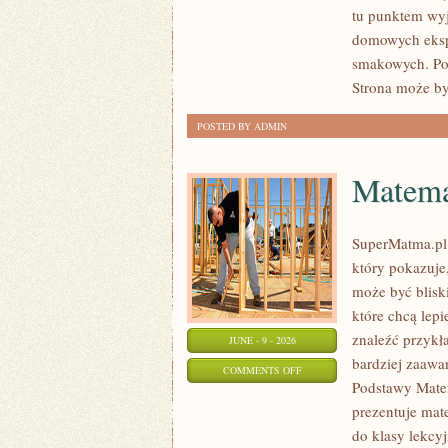
tu punktem wyjś
domowych eksp
smakowych. Pol
Strona może by
POSTED BY ADMIN
Matema
SuperMatma.pl 
który pokazuje,
może być blisk
które chcą lep
znaleźć przykł
JUNE - 9 - 2026
bardziej zaaw
ON
COMMENTS OFF
Podstawy Mate
MATEMATYKA
prezentuje mat
do klasy lekcy