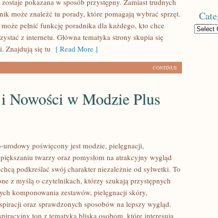
t zostaje pokazana w sposób przystępny. Zamiast trudnych
elnik może znaleźć tu porady, które pomagają wybrać sprzęt.
Cate
l może pełnić funkcję poradnika dla każdego, kto chce
Categories
zystać z internetu. Główna tematyka strony skupia się
. Znajdują się tu
[ Read More ]
CONTINUE
 i Nowości w Modzie Plus
urodowy poświęcony jest modzie, pielęgnacji,
piększaniu twarzy oraz pomysłom na atrakcyjny wygląd
 chcą podkreślać swój charakter niezależnie od sylwetki. To
one z myślą o czytelnikach, którzy szukają przystępnych
ych komponowania zestawów, pielęgnacji skóry,
nspiracji oraz sprawdzonych sposobów na lepszy wygląd.
spiracyjny ton z tematyką bliską osobom, które interesują