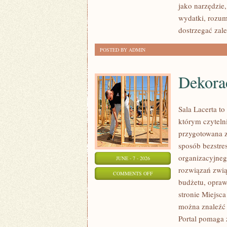
jako narzędzie
wydatki, rozum
dostrzegać zal
POSTED BY ADMIN
Dekorac
Sala Lacerta t
którym czyteln
przygotowana z
sposób bezstre
organizacyjneg
JUNE - 7 - 2026
rozwiązań zwią
ON
COMMENTS OFF
budżetu, opraw
DEKORACJE
stronie Miejsca
I
można znaleźć 
ARANŻACJE
Portal pomaga 