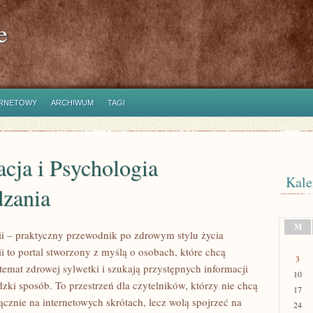
e
ERNETOWY
ARCHIWUM
TAGI
cja i Psychologia
Kale
zania
M
rii – praktyczny przewodnik po zdrowym stylu życia
ii to portal stworzony z myślą o osobach, które chcą
3
emat zdrowej sylwetki i szukają przystępnych informacji
10
zki sposób. To przestrzeń dla czytelników, którzy nie chcą
17
ącznie na internetowych skrótach, lecz wolą spojrzeć na
24