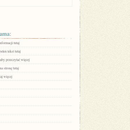
ama:
nformacji tutaj
ełen tekst tutaj
 aby przeczytać więcej
na stronę tutaj
aj więcej