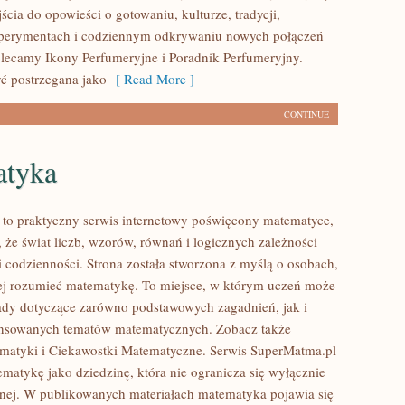
cia do opowieści o gotowaniu, kulturze, tradycji,
erymentach i codziennym odkrywaniu nowych połączeń
ecamy Ikony Perfumeryjne i Poradnik Perfumeryjny.
ć postrzegana jako
[ Read More ]
CONTINUE
tyka
to praktyczny serwis internetowy poświęcony matematyce,
 że świat liczb, wzorów, równań i logicznych zależności
i codzienności. Strona została stworzona z myślą o osobach,
iej rozumieć matematykę. To miejsce, w którym uczeń może
ady dotyczące zarówno podstawowych zagadnień, jak i
ansowanych tematów matematycznych. Zobacz także
matyki i Ciekawostki Matematyczne. Serwis SuperMatma.pl
ematykę jako dziedzinę, która nie ogranicza się wyłącznie
jnej. W publikowanych materiałach matematyka pojawia się