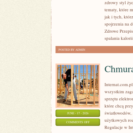
zdrowy styl życ
I
tematy, które 
PSYCHOLOGIA
jak i tych, kt
ODCHUDZANIA
spojrzenia na 
Zdrowe Przepisy
spalania kalorii
POSTED BY ADMIN
Chmura
Internat.com.p
wszystkim zaga
sprzętu elektr
które chcą prz
światłowodów, 
JUNE - 17 - 2026
użytkowych roz
ON
COMMENTS OFF
Regulacje w Int
CHMURA