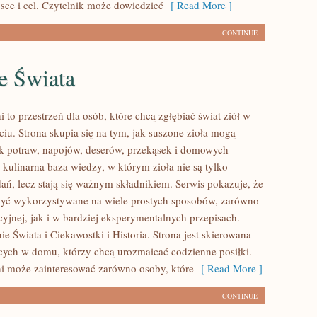
jsce i cel. Czytelnik może dowiedzieć
[ Read More ]
CONTINUE
e Świata
 to przestrzeń dla osób, które chcą zgłębiać świat ziół w
iu. Strona skupia się na tym, jak suszone zioła mogą
k potraw, napojów, deserów, przekąsek i domowych
 kulinarna baza wiedzy, w którym zioła nie są tylko
ań, lecz stają się ważnym składnikiem. Serwis pokazuje, że
być wykorzystywane na wiele prostych sposobów, zarówno
yjnej, jak i w bardziej eksperymentalnych przepisach.
 Świata i Ciekawostki i Historia. Strona jest skierowana
cych w domu, którzy chcą urozmaicać codzienne posiłki.
i może zainteresować zarówno osoby, które
[ Read More ]
CONTINUE