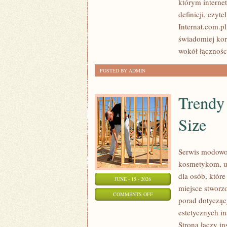
którym interne
I
definicji, czyt
PRZECHOWYWANIE
Internat.com.p
DANYCH
świadomiej kor
wokół łączności
POSTED BY ADMIN
Trendy
Size
Serwis modowo-
kosmetykom, u
dla osób, które
JUNE - 15 - 2026
miejsce stworz
ON
COMMENTS OFF
porad dotycząc
TRENDY
estetycznych i
I
Strona łączy in