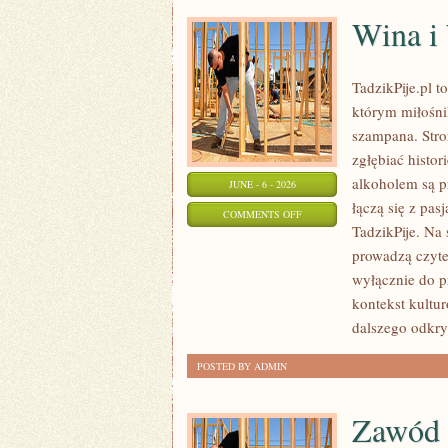
Wina i
TadzikPije.pl 
którym miłośni
szampana. Stro
zgłębiać histor
alkoholem są p
JUNE - 6 - 2026
łączą się z pas
ON
COMMENTS OFF
TadzikPije. Na 
WINA
prowadzą czytel
I
wyłącznie do p
WINNICE
kontekst kultu
dalszego odkr
POSTED BY ADMIN
Zawód i