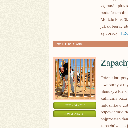
NOWOŚCI
się modą plus
W
podejściem do 
MODZIE
Modzie Plus Si
PLUS
jak dobierać u
SIZE
są porady
[ Re
POSTED BY ADMIN
Zapach
Orientalno-przy
stworzony z my
nieoczywiste sm
kulinarna baza
miłośników got
JUNE - 14 - 2026
odpowiednio do
ON
COMMENTS OFF
najprostsze da
ZAPACHY
zapachów, ale j
NISZOWE