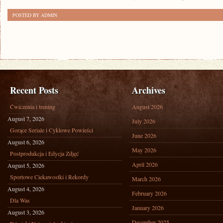
POSTED BY ADMIN
Recent Posts
Archives
Ćwiczenia i trening
August 2026
August 7, 2026
July 2026
Gorące Seriale i Cyklowe Powieści
June 2026
August 6, 2026
May 2026
Postprodukcja i Edycja Zdjęć
April 2026
August 5, 2026
Sportowe Ciekawostki i Rekordy
March 2026
August 4, 2026
February 2026
Dla Was
January 2026
August 3, 2026
December 2025