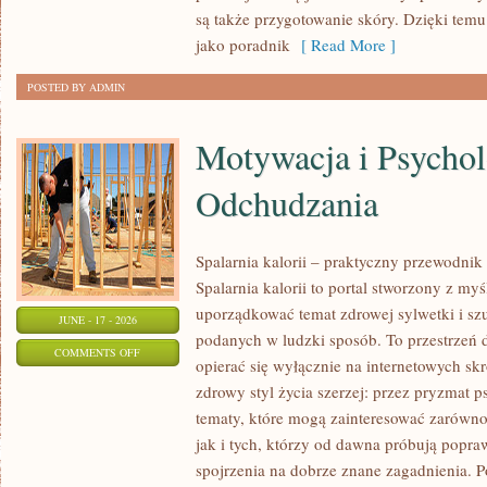
URODA
są także przygotowanie skóry. Dzięki tem
jako poradnik
[ Read More ]
POSTED BY ADMIN
Motywacja i Psychol
Odchudzania
Spalarnia kalorii – praktyczny przewodnik
Spalarnia kalorii to portal stworzony z my
uporządkować temat zdrowej sylwetki i szu
JUNE - 17 - 2026
podanych w ludzki sposób. To przestrzeń d
ON
COMMENTS OFF
opierać się wyłącznie na internetowych skr
MOTYWACJA
zdrowy styl życia szerzej: przez pryzmat p
I
tematy, które mogą zainteresować zarówno
PSYCHOLOGIA
jak i tych, którzy od dawna próbują popra
ODCHUDZANIA
spojrzenia na dobrze znane zagadnienia. 