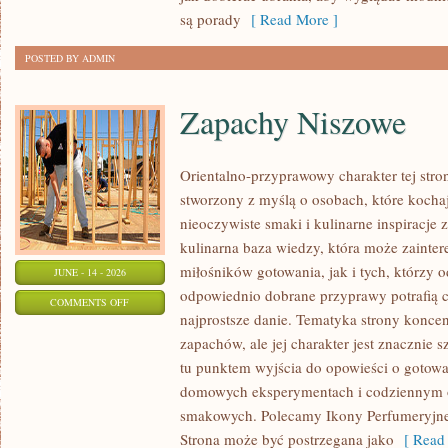
SIZE
są porady
[ Read More ]
POSTED BY ADMIN
Zapachy Niszowe
Orientalno-przyprawowy charakter tej stron
stworzony z myślą o osobach, które kocha
nieoczywiste smaki i kulinarne inspiracje 
kulinarna baza wiedzy, która może zainte
miłośników gotowania, jak i tych, którzy 
JUNE - 14 - 2026
odpowiednio dobrane przyprawy potrafią 
ON
COMMENTS OFF
najprostsze danie. Tematyka strony koncen
ZAPACHY
zapachów, ale jej charakter jest znacznie 
NISZOWE
tu punktem wyjścia do opowieści o gotowani
domowych eksperymentach i codziennym 
smakowych. Polecamy Ikony Perfumeryjne 
Strona może być postrzegana jako
[ Read 