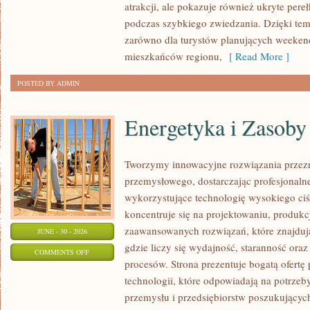
atrakcji, ale pokazuje również ukryte pere
podczas szybkiego zwiedzania. Dzięki te
zarówno dla turystów planujących weekend
mieszkańców regionu,
[ Read More ]
POSTED BY ADMIN
Energetyka i Zasoby
Tworzymy innowacyjne rozwiązania przezn
przemysłowego, dostarczając profesjonaln
wykorzystujące technologię wysokiego ciś
koncentruje się na projektowaniu, produkc
zaawansowanych rozwiązań, które znajduj
JUNE - 30 - 2026
gdzie liczy się wydajność, staranność o
ON
COMMENTS OFF
procesów. Strona prezentuje bogatą ofertę
ENERGETYKA
technologii, które odpowiadają na potrzeb
I
przemysłu i przedsiębiorstw poszukujący
ZASOBY