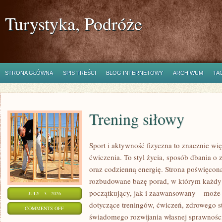
Turystyka, Podróże
STRONA GŁÓWNA
SPIS TREŚCI
BLOG INTERNETOWY
ARCHIWUM
TA
Trening siłowy
Sport i aktywność fizyczna to znacznie wię
ćwiczenia. To styl życia, sposób dbania o
oraz codzienną energię. Strona poświęcona
rozbudowane bazę porad, w którym każdy
początkujący, jak i zaawansowany – może 
JULY - 3 - 2026
dotyczące treningów, ćwiczeń, zdrowego st
ON
COMMENTS OFF
świadomego rozwijania własnej sprawności
TRENING