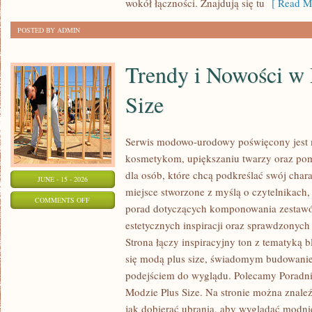
wokół łączności. Znajdują się tu
[ Read Mo
POSTED BY ADMIN
Trendy i Nowości w
Size
Serwis modowo-urodowy poświęcony jest m
kosmetykom, upiększaniu twarzy oraz po
dla osób, które chcą podkreślać swój chara
JUNE - 15 - 2026
miejsce stworzone z myślą o czytelnikach,
ON
COMMENTS OFF
porad dotyczących komponowania zestawów
TRENDY
estetycznych inspiracji oraz sprawdzonyc
I
Strona łączy inspiracyjny ton z tematyką b
NOWOŚCI
się modą plus size, świadomym budowani
W
podejściem do wyglądu. Polecamy Poradni
MODZIE
Modzie Plus Size. Na stronie można znaleź
PLUS
jak dobierać ubrania, aby wyglądać modn