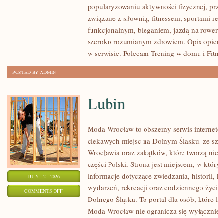
popularyzowaniu aktywności fizycznej, pr
SIŁOWY
związane z siłownią, fitnessem, sportami r
funkcjonalnym, bieganiem, jazdą na rowerz
szeroko rozumianym zdrowiem. Opis opier
w serwisie. Polecam Trening w domu i Fitn
POSTED BY ADMIN
Lubin
Moda Wrocław to obszerny serwis intern
ciekawych miejsc na Dolnym Śląsku, ze 
Wrocławia oraz zakątków, które tworzą nie
części Polski. Strona jest miejscem, w kt
informacje dotyczące zwiedzania, historii, 
JULY - 2 - 2026
wydarzeń, rekreacji oraz codziennego życi
ON
COMMENTS OFF
Dolnego Śląska. To portal dla osób, które 
LUBIN
Moda Wrocław nie ogranicza się wyłącznie