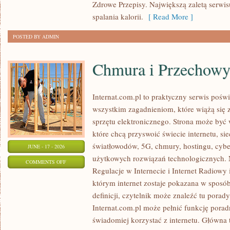
Zdrowe Przepisy. Największą zaletą serwisu
spalania kalorii.
[ Read More ]
POSTED BY ADMIN
Chmura i Przechow
Internat.com.pl to praktyczny serwis pośw
wszystkim zagadnieniom, które wiążą się
sprzętu elektronicznego. Strona może by
które chcą przyswoić świecie internetu, s
światłowodów, 5G, chmury, hostingu, cyb
JUNE - 17 - 2026
użytkowych rozwiązań technologicznych. N
ON
COMMENTS OFF
Regulacje w Internecie i Internet Radiowy i
CHMURA
którym internet zostaje pokazana w sposó
I
definicji, czytelnik może znaleźć tu porad
PRZECHOWYWANIE
Internat.com.pl może pełnić funkcję porad
DANYCH
świadomiej korzystać z internetu. Główna 