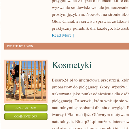
przygotowana z myślą o osobach, które c
DLA
wyzwania środowiskowe, ale jednocześnie 
PLANETY
prostym językiem. Nowości na stronie Eko
Głos. Charakter serwisu sprawia, że Ekos
praktyczny poradnik dla każdego, kto zasta
Read More ]
POSTED BY ADMIN
Kosmetyki
Bioarp24.pl to internetowa przestrzeń, któ
preparatów do pielęgnacji skóry, włosów i 
traktowana jako punkt odniesienia dla osób
pielęgnacją. To serwis, która wpisuje się 
naturalnymi sposobami dbania o wygląd. P
JUNE - 20 - 2026
twarzy i Eko-makijaż. Głównym motywem 
ON
COMMENTS OFF
naturalnych. Bioarp24.pl może zainteres
KOSMETYKI
szukających sprawdzonych produktów, jak 