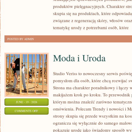
produktów pielęgnacyjnych. Charakter str
skupia się na produktach, które odpowiad
związane z regeneracją skóry, włosów oraz 
tematykę urody z potrzebami osób, które
[
POSTED BY ADMIN
Moda i Uroda
Studio Veriss to nowoczesny serwis pośw
pomysłom dla osób, które chcą rozwijać s
Strona ma charakter poradnikowy i łączy 
makijażem krok po kroku. To przewodnik
którym można znaleźć zarówno tematyczne 
JUNE - 19 - 2026
omówienia. Polecam Trendy i nowości i M
ON
COMMENTS OFF
strony skupia się przede wszystkim na ko
MODA
ogranicza się wyłącznie do samego malowa
I
pokazuje urodę jako świadomy sposób wyr