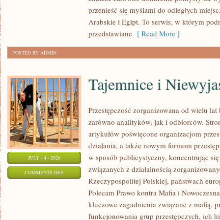
przenieść się myślami do odległych miejs
Arabskie i Egipt. To serwis, w którym podr
przedstawiane
[ Read More ]
POSTED BY ADMIN
Tajemnice i Niewyj
Przestępczość zorganizowana od wielu lat
zarówno analityków, jak i odbiorców. Str
artykułów poświęcone organizacjom przes
działania, a także nowym formom przestępc
w sposób publicystyczny, koncentrując się
JULY - 4 - 2026
związanych z działalnością zorganizowany
ON
COMMENTS OFF
Rzeczypospolitej Polskiej, państwach euro
TAJEMNICE
Polecam Prawo kontra Mafia i Nowoczesna 
I
kluczowe zagadnienia związane z mafią, p
NIEWYJAŚNIONE
funkcjonowania grup przestępczych, ich hi