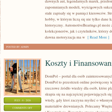
dawnych aut, legendarnych marek, przeło
ZABYTKOWE
zapomnianych modeli, wyścigowych sukce
–
stałe zapisały się w pamięci kierowców. St
PORADNIKI
hobby, w którym liczą się nie tylko dane 
KOLEKCJONERA
historyczny. AutomotiveBearings.pl może
kolekcjonerów, jak i czytelników, którzy 
dawna motoryzacja ma w
[ Read More ]
POSTED BY ADMIN
Koszty i Finansowan
DomPol – portal dla osób zainteresowan
DomPol to przestrzeń online poświęcony 
rzeczowe źródło wiedzy dla osób, które p
skupia się na najczęściej pojawiających się
wtedy, gdy ktoś zaczyna myśleć o włas
JULY - 8 - 2026
materiałów drewnianych. Polecamy Wnętrz
ON
COMMENTS OFF