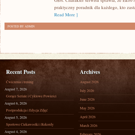
Głos. Charakter serwisu sprawia, że Ekos
praktyczny poradnik dla każdego, kto zasta
Read More ]
POSTED BY ADMIN
Recent Posts
Archives
Ćwiczenia i trening
August 2026
August 7, 2026
July 2026
Gorące Seriale i Cyklowe Powieści
June 2026
August 6, 2026
May 2026
Postprodukcja i Edycja Zdjęć
April 2026
August 5, 2026
Sportowe Ciekawostki i Rekordy
March 2026
August 4, 2026
February 2026