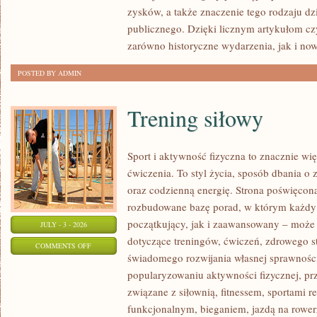
SPRAWY
zysków, a także znaczenie tego rodzaju dz
publicznego. Dzięki licznym artykułom cz
zarówno historyczne wydarzenia, jak i no
POSTED BY ADMIN
Trening siłowy
Sport i aktywność fizyczna to znacznie wię
ćwiczenia. To styl życia, sposób dbania o
oraz codzienną energię. Strona poświęcona
rozbudowane bazę porad, w którym każdy
początkujący, jak i zaawansowany – może 
JULY - 3 - 2026
dotyczące treningów, ćwiczeń, zdrowego st
ON
COMMENTS OFF
świadomego rozwijania własnej sprawności
TRENING
popularyzowaniu aktywności fizycznej, pr
SIŁOWY
związane z siłownią, fitnessem, sportami r
funkcjonalnym, bieganiem, jazdą na rowerz