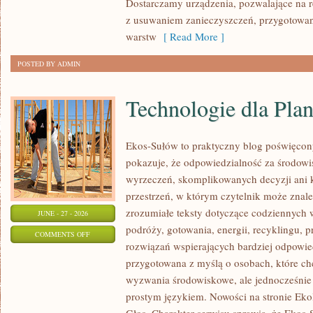
Dostarczamy urządzenia, pozwalające na r
z usuwaniem zanieczyszczeń, przygotowan
warstw
[ Read More ]
POSTED BY ADMIN
Technologie dla Plan
Ekos-Sułów to praktyczny blog poświęcon
pokazuje, że odpowiedzialność za środowi
wyrzeczeń, skomplikowanych decyzji ani 
przestrzeń, w którym czytelnik może znal
zrozumiałe teksty dotyczące codziennyc
JUNE - 27 - 2026
podróży, gotowania, energii, recyklingu, 
ON
COMMENTS OFF
rozwiązań wspierających bardziej odpowiedz
TECHNOLOGIE
przygotowana z myślą o osobach, które c
DLA
wyzwania środowiskowe, ale jednocześnie 
PLANETY
prostym językiem. Nowości na stronie Eko