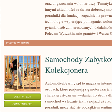
oraz angażowania wolontariuszy. Tematyk
POMAGAĆ?
innymi aktualności ze świata dobroczynnoś
poradniki dla fundacji, zagadnienia prawn
technologie wspierające pomaganie, wolon
pytania osób zainteresowanych działalnośc
Polecam Wyszukiwanie grantów i Wasza Str
POSTED BY ADMIN
Samochody Zabytkow
Kolekcjonera
AutomotiveBearings.pl to magazyn intern
osobach, które pasjonują się motoryzacją w
charakterystycznym wydaniu. To strona dla
JULY - 9 - 2026
samochód wyłącznie jak na pojazd użytkow
ON
COMMENTS OFF
poradnik może stać się początkiem sentime
SAMOCHODY