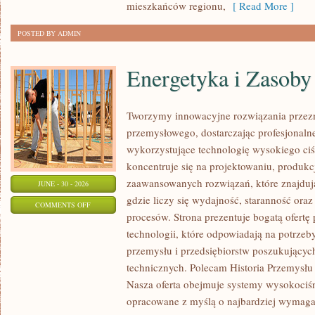
mieszkańców regionu,
[ Read More ]
POSTED BY ADMIN
Energetyka i Zasoby
Tworzymy innowacyjne rozwiązania przezn
przemysłowego, dostarczając profesjonaln
wykorzystujące technologię wysokiego ciś
koncentruje się na projektowaniu, produkc
zaawansowanych rozwiązań, które znajduj
JUNE - 30 - 2026
gdzie liczy się wydajność, staranność o
ON
COMMENTS OFF
procesów. Strona prezentuje bogatą ofertę
ENERGETYKA
technologii, które odpowiadają na potrzeb
I
przemysłu i przedsiębiorstw poszukujący
ZASOBY
technicznych. Polecam Historia Przemysłu 
Nasza oferta obejmuje systemy wysokociśn
opracowane z myślą o najbardziej wymaga