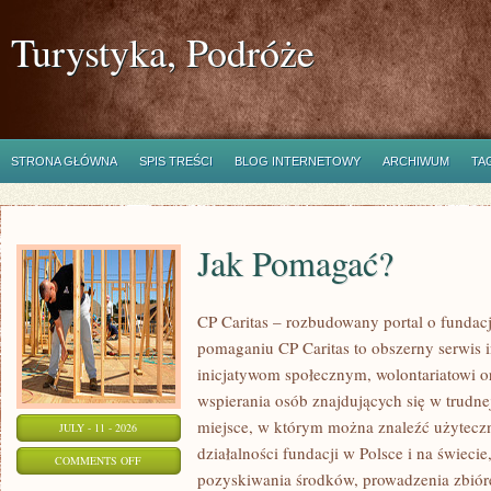
Turystyka, Podróże
STRONA GŁÓWNA
SPIS TREŚCI
BLOG INTERNETOWY
ARCHIWUM
TA
Jak Pomagać?
CP Caritas – rozbudowany portal o fundac
pomaganiu CP Caritas to obszerny serwis 
inicjatywom społecznym, wolontariatowi 
wspierania osób znajdujących się w trudnej 
miejsce, w którym można znaleźć użyteczn
JULY - 11 - 2026
działalności fundacji w Polsce i na świec
ON
COMMENTS OFF
pozyskiwania środków, prowadzenia zbiór
JAK