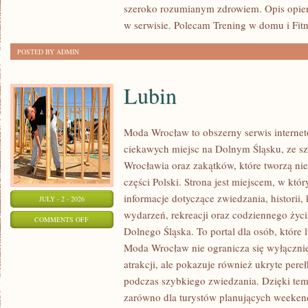
szeroko rozumianym zdrowiem. Opis opier
w serwisie. Polecam Trening w domu i Fitn
POSTED BY ADMIN
Lubin
Moda Wrocław to obszerny serwis intern
ciekawych miejsc na Dolnym Śląsku, ze 
Wrocławia oraz zakątków, które tworzą nie
części Polski. Strona jest miejscem, w kt
informacje dotyczące zwiedzania, historii, 
JULY - 2 - 2026
wydarzeń, rekreacji oraz codziennego życi
ON
COMMENTS OFF
Dolnego Śląska. To portal dla osób, które 
LUBIN
Moda Wrocław nie ogranicza się wyłącznie
atrakcji, ale pokazuje również ukryte pere
podczas szybkiego zwiedzania. Dzięki te
zarówno dla turystów planujących weekend