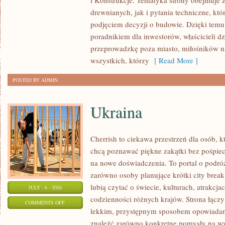
i Konstrukcje. Tematyka strony obejmuje
KOSZTY
drewnianych, jak i pytania techniczne, kt
I
podjęciem decyzji o budowie. Dzięki te
FINANSOWANIE
poradnikiem dla inwestorów, właścicieli d
przeprowadzkę poza miasto, miłośników n
wszystkich, którzy
[ Read More ]
POSTED BY ADMIN
Ukraina
Cherrish to ciekawa przestrzeń dla osób, któ
chcą poznawać piękne zakątki bez pośpiech
na nowe doświadczenia. To portal o podró
zarówno osoby planujące krótki city break,
lubią czytać o świecie, kulturach, atrakcjac
JULY - 6 - 2026
codzienności różnych krajów. Strona łączy
ON
COMMENTS OFF
lekkim, przystępnym sposobem opowiadan
UKRAINA
znaleźć zarówno konkretne pomysły na wyj