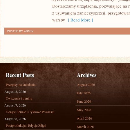
Dostarczamy urządzenia, pozwalające na r
z usuwaniem zanieczyszczeń, przygotowan
warstw
[ Read More ]
POSTED BY ADMIN
Recent Posts
Archives
Przepisy na śniadania
August 2026
August 8, 2026
July 2026
Ćwiczenia i trening
June 2026
August 7, 2026
May 2026
Gorące Seriale i Cyklowe Powieści
April 2026
August 6, 2026
Postprodukcja i Edycja Zdjęć
March 2026