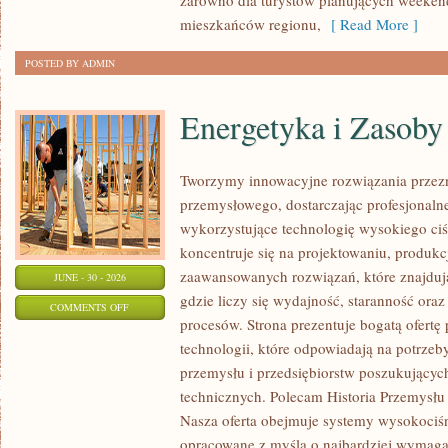
zarówno dla turystów planujących weekend
mieszkańców regionu,
[ Read More ]
POSTED BY ADMIN
Energetyka i Zasoby
Tworzymy innowacyjne rozwiązania przezn
przemysłowego, dostarczając profesjonaln
wykorzystujące technologię wysokiego ciś
koncentruje się na projektowaniu, produkc
zaawansowanych rozwiązań, które znajduj
JUNE - 30 - 2026
gdzie liczy się wydajność, staranność o
ON
COMMENTS OFF
procesów. Strona prezentuje bogatą ofertę
ENERGETYKA
technologii, które odpowiadają na potrzeb
I
przemysłu i przedsiębiorstw poszukujący
ZASOBY
technicznych. Polecam Historia Przemysłu 
Nasza oferta obejmuje systemy wysokociśn
opracowane z myślą o najbardziej wymaga