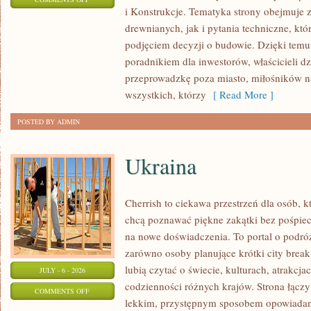
i Konstrukcje. Tematyka strony obejmuje
KOSZTY
drewnianych, jak i pytania techniczne, kt
I
podjęciem decyzji o budowie. Dzięki te
FINANSOWANIE
poradnikiem dla inwestorów, właścicieli d
przeprowadzkę poza miasto, miłośników n
wszystkich, którzy
[ Read More ]
POSTED BY ADMIN
Ukraina
Cherrish to ciekawa przestrzeń dla osób, któ
chcą poznawać piękne zakątki bez pośpiech
na nowe doświadczenia. To portal o podró
zarówno osoby planujące krótki city break,
lubią czytać o świecie, kulturach, atrakcjac
JULY - 6 - 2026
codzienności różnych krajów. Strona łączy
ON
COMMENTS OFF
lekkim, przystępnym sposobem opowiadan
UKRAINA