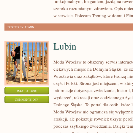
funkcjonalnym, bieganiem, jazdą na rowerz
szeroko rozumianym zdrowiem. Opis opier
w serwisie. Polecam Trening w domu i Fitn
POSTED BY ADMIN
Lubin
Moda Wrocław to obszerny serwis intern
ciekawych miejsc na Dolnym Śląsku, ze 
Wrocławia oraz zakątków, które tworzą nie
części Polski. Strona jest miejscem, w kt
informacje dotyczące zwiedzania, historii, 
JULY - 2 - 2026
wydarzeń, rekreacji oraz codziennego życi
ON
COMMENTS OFF
Dolnego Śląska. To portal dla osób, które 
LUBIN
Moda Wrocław nie ogranicza się wyłącznie
atrakcji, ale pokazuje również ukryte pere
podczas szybkiego zwiedzania. Dzięki te