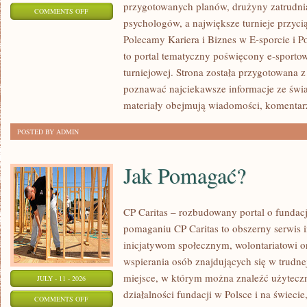
przygotowanych planów, drużyny zatrudnia
ON
COMMENTS OFF
psychologów, a największe turnieje przyci
LIGIESPORTU
Polecamy Kariera i Biznes w E-sporcie i Po
to portal tematyczny poświęcony e-sportow
turniejowej. Strona została przygotowana 
poznawać najciekawsze informacje ze świa
materiały obejmują wiadomości, komentarz
POSTED BY ADMIN
Jak Pomagać?
CP Caritas – rozbudowany portal o fundac
pomaganiu CP Caritas to obszerny serwis 
inicjatywom społecznym, wolontariatowi 
wspierania osób znajdujących się w trudnej 
miejsce, w którym można znaleźć użyteczn
JULY - 11 - 2026
działalności fundacji w Polsce i na świec
ON
COMMENTS OFF