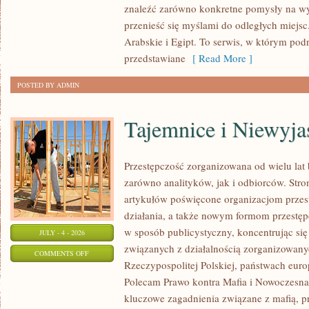
znaleźć zarówno konkretne pomysły na wyj
przenieść się myślami do odległych miejs
Arabskie i Egipt. To serwis, w którym podr
przedstawiane
[ Read More ]
POSTED BY ADMIN
Tajemnice i Niewyj
Przestępczość zorganizowana od wielu lat
zarówno analityków, jak i odbiorców. Str
artykułów poświęcone organizacjom przes
działania, a także nowym formom przestępc
w sposób publicystyczny, koncentrując się
JULY - 4 - 2026
związanych z działalnością zorganizowany
ON
COMMENTS OFF
Rzeczypospolitej Polskiej, państwach euro
TAJEMNICE
Polecam Prawo kontra Mafia i Nowoczesna 
I
kluczowe zagadnienia związane z mafią, p
NIEWYJAŚNIONE