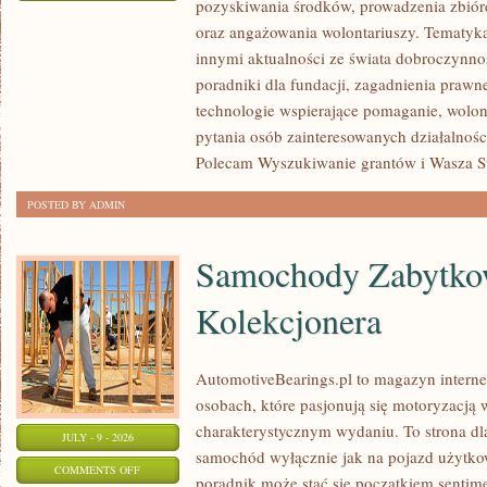
pozyskiwania środków, prowadzenia zbiór
JAK
oraz angażowania wolontariuszy. Tematyk
POMAGAĆ?
innymi aktualności ze świata dobroczynnoś
poradniki dla fundacji, zagadnienia prawn
technologie wspierające pomaganie, wolon
pytania osób zainteresowanych działalnośc
Polecam Wyszukiwanie grantów i Wasza Str
POSTED BY ADMIN
Samochody Zabytkow
Kolekcjonera
AutomotiveBearings.pl to magazyn intern
osobach, które pasjonują się motoryzacją w
charakterystycznym wydaniu. To strona dla
JULY - 9 - 2026
samochód wyłącznie jak na pojazd użytkow
ON
COMMENTS OFF
poradnik może stać się początkiem sentime