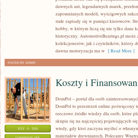
SAMOCHODY
dawnych aut, legendarnych marek, przeło
ZABYTKOWE
zapomnianych modeli, wyścigowych sukce
–
stałe zapisały się w pamięci kierowców. St
PORADNIKI
hobby, w którym liczą się nie tylko dane 
KOLEKCJONERA
historyczny. AutomotiveBearings.pl może
kolekcjonerów, jak i czytelników, którzy 
dawna motoryzacja ma w
[ Read More ]
POSTED BY ADMIN
Koszty i Finansowan
DomPol – portal dla osób zainteresowan
DomPol to przestrzeń online poświęcony 
rzeczowe źródło wiedzy dla osób, które p
skupia się na najczęściej pojawiających się
wtedy, gdy ktoś zaczyna myśleć o włas
JULY - 8 - 2026
materiałów drewnianych. Polecamy Wnętrz
ON
COMMENTS OFF