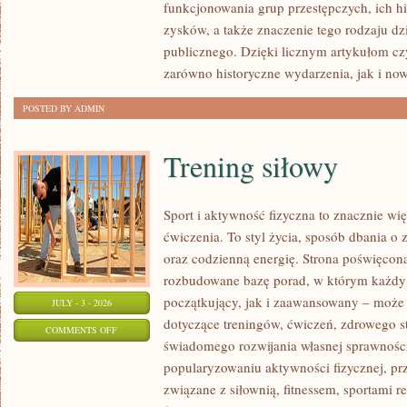
funkcjonowania grup przestępczych, ich hi
SPRAWY
zysków, a także znaczenie tego rodzaju dz
publicznego. Dzięki licznym artykułom cz
zarówno historyczne wydarzenia, jak i no
POSTED BY ADMIN
Trening siłowy
Sport i aktywność fizyczna to znacznie wię
ćwiczenia. To styl życia, sposób dbania o
oraz codzienną energię. Strona poświęcona
rozbudowane bazę porad, w którym każdy
początkujący, jak i zaawansowany – może 
JULY - 3 - 2026
dotyczące treningów, ćwiczeń, zdrowego st
ON
COMMENTS OFF
świadomego rozwijania własnej sprawności
TRENING
popularyzowaniu aktywności fizycznej, pr
SIŁOWY
związane z siłownią, fitnessem, sportami r