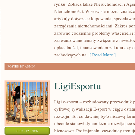
rynku. Zobacz także Nieruchomości i Agen
NIERUCHOMOŚCI
Nieruchomości. W serwisie można znaleźć
W
artykuły dotyczące kupowania, sprzedawa
POLSCE
zarządzania nieruchomościami. Zakres po
zarówno codzienne problemy właścicieli i 
zaawansowane tematy związane z inwesto
opłacalności, finansowaniem zakupu czy
zachodzących na
[ Read More ]
POSTED BY ADMIN
LigiEsportu
Ligi e-sportu – rozbudowany przewodnik po
cyfrowej rywalizacji E-sport w ciągu ostat
rozwoju. To, co dawniej było niszową for
obecnie stanowi dynamicznie rozwijające s
biznesowe. Profesjonalni zawodnicy trenuj
JULY - 12 - 2026