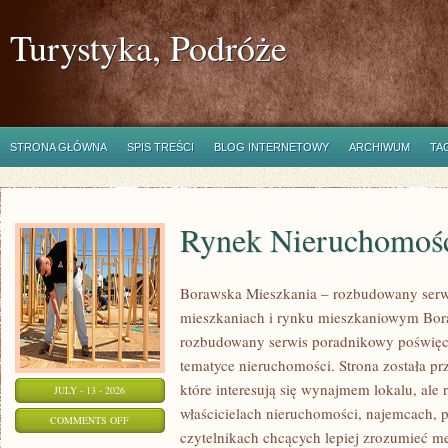
Turystyka, Podróże
STRONA GŁÓWNA
SPIS TREŚCI
BLOG INTERNETOWY
ARCHIWUM
TA
Rynek Nieruchomośc
Borawska Mieszkania – rozbudowany serw
mieszkaniach i rynku mieszkaniowym Bor
rozbudowany serwis poradnikowy poświęc
tematyce nieruchomości. Strona została p
które interesują się wynajmem lokalu, ale 
JULY - 13 - 2026
właścicielach nieruchomości, najemcach, 
ON
COMMENTS OFF
czytelnikach chcących lepiej zrozumieć 
RYNEK