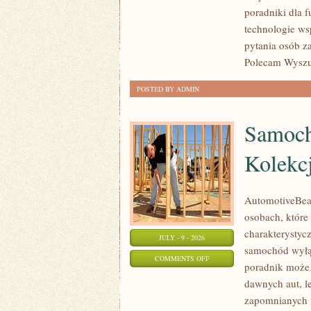
poradniki dla 
technologie ws
pytania osób z
Polecam Wyszuk
POSTED BY ADMIN
Samoch
Kolekc
AutomotiveBear
osobach, które 
charakterystycz
JULY - 9 - 2026
samochód wyłąc
ON
COMMENTS OFF
poradnik może 
SAMOCHODY
dawnych aut, l
ZABYTKOWE
zapomnianych 
–