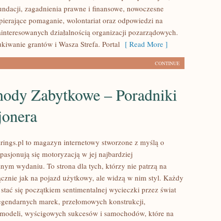
fundacji, zagadnienia prawne i finansowe, nowoczesne
pierające pomaganie, wolontariat oraz odpowiedzi na
ainteresowanych działalnością organizacji pozarządowych.
iwanie grantów i Wasza Strefa. Portal
[ Read More ]
CONTINUE
ody Zabytkowe – Poradniki
jonera
ings.pl to magazyn internetowy stworzone z myślą o
pasjonują się motoryzacją w jej najbardziej
nym wydaniu. To strona dla tych, którzy nie patrzą na
znie jak na pojazd użytkowy, ale widzą w nim styl. Każdy
stać się początkiem sentimentalnej wycieczki przez świat
egendarnych marek, przełomowych konstrukcji,
modeli, wyścigowych sukcesów i samochodów, które na