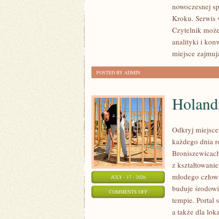
nowoczesnej sp
I
Kroku. Serwis
NOWINKI
Czytelnik może
analityki i ko
miejsce zajmuj
POSTED BY ADMIN
Holand
Odkryj miejsce
każdego dnia r
Broniszewicach 
z kształtowani
młodego człowi
JULY - 17 - 2026
buduje środowi
ON
COMMENTS OFF
tempie. Portal 
HOLANDIA
a także dla lok