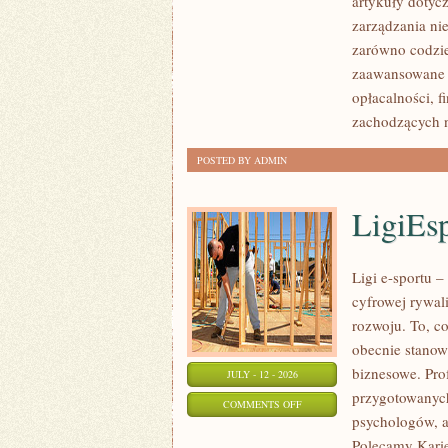
artykuły dotyc
POLSCE
zarządzania ni
zarówno codzie
zaawansowane 
opłacalności,
zachodzących 
POSTED BY ADMIN
LigiEs
Ligi e-sportu 
cyfrowej rywali
rozwoju. To, c
obecnie stanow
biznesowe. Pro
JULY - 12 - 2026
przygotowanych
ON
COMMENTS OFF
psychologów, a
LIGIESPORTU
Polecamy Karier