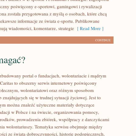
tyczny poświęcony e-sportowi, gamingowi i rywalizacji
rona została przygotowana z myślą o osobach, które chcą
ekawsze informacje ze świata e-sportu. Publikowane
mują wiadomości, komentarze, strategie
[ Read More ]
CONTINUE
magać?
ozbudowany portal o fundacjach, wolontariacie i mądrym
aritas to obszerny serwis internetowy poświęcony
połecznym, wolontariatowi oraz różnym sposobom
 znajdujących się w trudnej sytuacji życiowej. Jest to
rym można znaleźć użyteczne materiały dotyczące
ndacji w Polsce i na świecie, organizowania pomocy,
rodków, prowadzenia zbiórek, współpracy z darczyńcami
ia wolontariuszy. Tematyka serwisu obejmuje między
ości ze świata dobroczynności, historie podopiecznych,