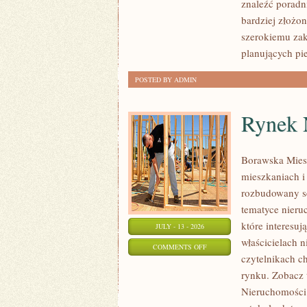
znaleźć poradn
bardziej złożo
szerokiemu zak
planujących pi
POSTED BY ADMIN
Rynek 
Borawska Mies
mieszkaniach 
rozbudowany s
tematyce nieru
które interesuj
JULY - 13 - 2026
właścicielach 
ON
COMMENTS OFF
czytelnikach c
RYNEK
rynku. Zobacz 
NIERUCHOMOŚCI
Nieruchomości.
W