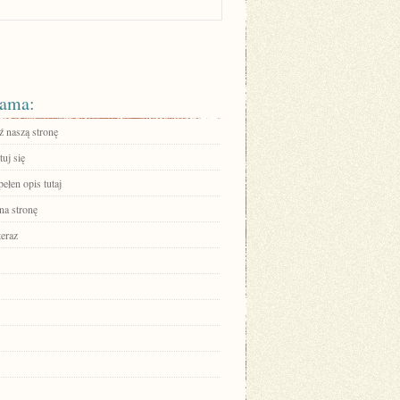
ama:
 naszą stronę
uj się
ełen opis tutaj
na stronę
teraz