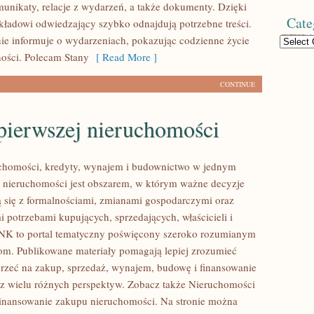
munikaty, relacje z wydarzeń, a także dokumenty. Dzięki
Cate
kładowi odwiedzający szybko odnajdują potrzebne treści.
nie informuje o wydarzeniach, pokazując codzienne życie
Categories
ności. Polecam Stany
[ Read More ]
CONTINUE
pierwszej nieruchomości
homości, kredyty, wynajem i budownictwo w jednym
 nieruchomości jest obszarem, w którym ważne decyzje
ą się z formalnościami, zmianami gospodarczymi oraz
 potrzebami kupujących, sprzedających, właścicieli i
K to portal tematyczny poświęcony szeroko rozumianym
m. Publikowane materiały pomagają lepiej zrozumieć
jrzeć na zakup, sprzedaż, wynajem, budowę i finansowanie
z wielu różnych perspektyw. Zobacz także Nieruchomości
inansowanie zakupu nieruchomości. Na stronie można