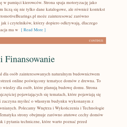
się w pamięci kierowców. Strona spaja motoryzację jako
 liczą się nie tylko dane katalogowe, ale również kontekst
utomotiveBearings.pl może zainteresować zarówno
 jak i czytelników, którzy dopiero odkrywają, dlaczego
acja ma w
[ Read More ]
CONTINUE
 i Finansowanie
al dla osób zainteresowanych naturalnym budownictwem
strzeń online poświęcony tematyce domów z drewna. To
o wiedzy dla osób, które planują budowę domu. Strona
ajczęściej pojawiających się tematach, które pojawiają się
oś zaczyna myśleć o własnym budynku wykonanym z
wnianych. Polecamy Wnętrza i Wykończenia i Technologie
. Tematyka strony obejmuje zarówno atutowe cechy domów
k i pytania techniczne, które warto poznać przed