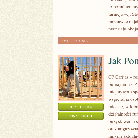
to portal tema
turniejowej. St
poznawać najci
materiały obej
POSTED BY ADMIN
Jak Po
CP Caritas – r
pomaganiu CP C
inicjatywom s
wspierania osób
miejsce, w któ
JULY - 11 - 2026
działalności fu
ON
COMMENTS OFF
pozyskiwania ś
JAK
oraz angażowan
POMAGAĆ?
innymi aktualn