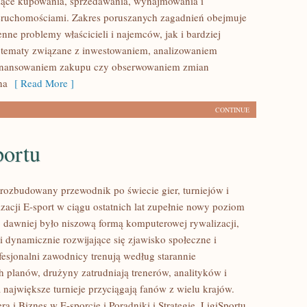
zące kupowania, sprzedawania, wynajmowania i
eruchomościami. Zakres poruszanych zagadnień obejmuje
nne problemy właścicieli i najemców, jak i bardziej
tematy związane z inwestowaniem, analizowaniem
 finansowaniem zakupu czy obserwowaniem zmian
na
[ Read More ]
CONTINUE
portu
– rozbudowany przewodnik po świecie gier, turniejów i
zacji E-sport w ciągu ostatnich lat zupełnie nowy poziom
o dawniej było niszową formą komputerowej rywalizacji,
i dynamicznie rozwijające się zjawisko społeczne i
fesjonalni zawodnicy trenują według starannie
 planów, drużyny zatrudniają trenerów, analityków i
 największe turnieje przyciągają fanów z wielu krajów.
a i Biznes w E-sporcie i Poradniki i Strategie. LigiSportu