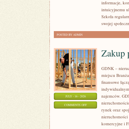
informacje, ko
intuicyjnemu u
Szkoła regular
swojej społecz
POSTED BY ADMIN
Zakup 
GDNK – nieruc
miejscu Branża
finansowe łącz
indywidualnymi
najemców. GDN
JULY - 16 - 2026
nieruchomościo
ON
COMMENTS OFF
rynek oraz spo
ZAKUP
nieruchomości 
PIERWSZEJ
komercyjne i F
NIERUCHOMOŚCI