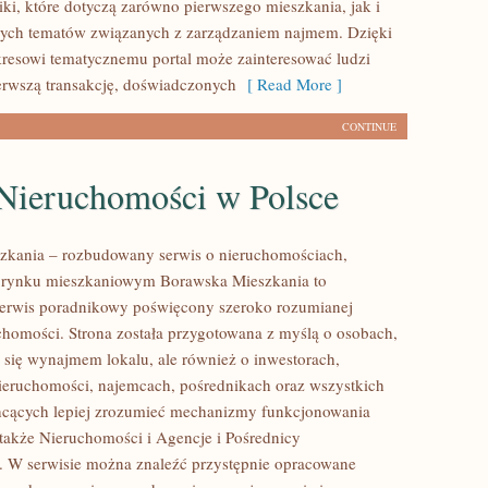
iki, które dotyczą zarówno pierwszego mieszkania, jak i
nych tematów związanych z zarządzaniem najmem. Dzięki
resowi tematycznemu portal może zainteresować ludzi
erwszą transakcję, doświadczonych
[ Read More ]
CONTINUE
Nieruchomości w Polsce
zkania – rozbudowany serwis o nieruchomościach,
i rynku mieszkaniowym Borawska Mieszkania to
erwis poradnikowy poświęcony szeroko rozumianej
chomości. Strona została przygotowana z myślą o osobach,
ą się wynajmem lokalu, ale również o inwestorach,
nieruchomości, najemcach, pośrednikach oraz wszystkich
hcących lepiej zrozumieć mechanizmy funkcjonowania
także Nieruchomości i Agencje i Pośrednicy
 W serwisie można znaleźć przystępnie opracowane