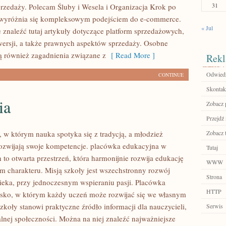
31
rzedaży. Polecam Śluby i Wesela i Organizacja Krok po
 wyróżnia się kompleksowym podejściem do e-commerce.
« Jul
 znaleźć tutaj artykuły dotyczące platform sprzedażowych,
nwersji, a także prawnych aspektów sprzedaży. Osobne
ą również zagadnienia związane z
[ Read More ]
Rekl
Odwiedź
CONTINUE
Skontakt
ia
Zobacz p
Przejdź 
, w którym nauka spotyka się z tradycją, a młodzież
Zobacz 
ozwijają swoje kompetencje. placówka edukacyjna w
Tutaj
to otwarta przestrzeń, która harmonijnie rozwija edukację
WWW
em charakteru. Misją szkoły jest wszechstronny rozwój
Strona
eka, przy jednoczesnym wspieraniu pasji. Placówka
HTTP
sko, w którym każdy uczeń może rozwijać się we własnym
szkoły stanowi praktyczne źródło informacji dla nauczycieli,
Serwis
alnej społeczności. Można na niej znaleźć najważniejsze