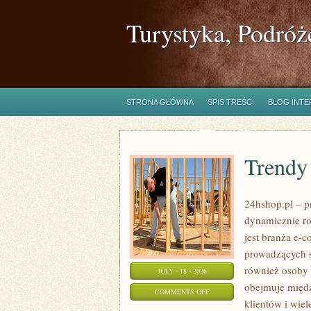
Turystyka, Podróż
STRONA GŁÓWNA
SPIS TREŚCI
BLOG INT
Trendy
24hshop.pl – p
dynamicznie ro
jest branża e-
prowadzących s
również osoby 
JULY - 18 - 2026
obejmuje międz
ON
COMMENTS OFF
klientów i wie
TRENDY