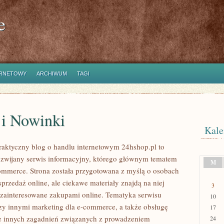
e
ERNETOWY
ARCHIWUM
TAGI
 i Nowinki
Kale
raktyczny blog o handlu internetowym 24hshop.pl to
zwijany serwis informacyjny, którego głównym tematem
M
commerce. Strona została przygotowana z myślą o osobach
przedaż online, ale ciekawe materiały znajdą na niej
3
zainteresowane zakupami online. Tematyka serwisu
10
y innymi marketing dla e-commerce, a także obsługę
17
le innych zagadnień związanych z prowadzeniem
24