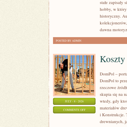
stałe zapisały 
PORADNIKI
hobby, w którym
KOLEKCJONERA
historyczny. A
kolekcjonerów,
dawna motoryz
POSTED BY ADMIN
Koszty
DomPol – port
DomPol to prze
rzeczowe źródł
skupia się na n
wtedy, gdy kt
JULY - 8 - 2026
materiałów dre
ON
COMMENTS OFF
i Konstrukcje
KOSZTY
drewnianych, ja
I