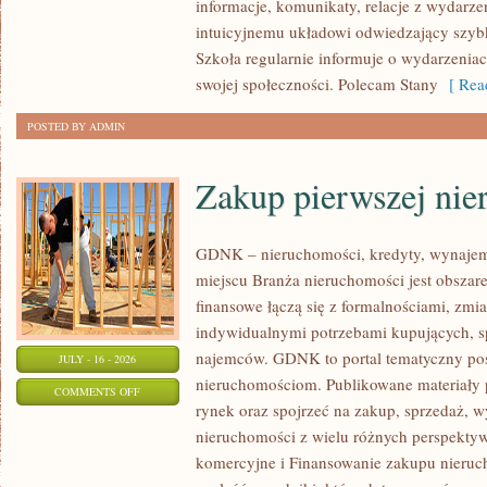
informacje, komunikaty, relacje z wydarze
intuicyjnemu układowi odwiedzający szybk
Szkoła regularnie informuje o wydarzenia
swojej społeczności. Polecam Stany
[ Read
POSTED BY ADMIN
Zakup pierwszej nie
GDNK – nieruchomości, kredyty, wynaje
miejscu Branża nieruchomości jest obsza
finansowe łączą się z formalnościami, zm
indywidualnymi potrzebami kupujących, spr
najemców. GDNK to portal tematyczny p
JULY - 16 - 2026
nieruchomościom. Publikowane materiały 
ON
COMMENTS OFF
rynek oraz spojrzeć na zakup, sprzedaż, 
ZAKUP
nieruchomości z wielu różnych perspekty
PIERWSZEJ
komercyjne i Finansowanie zakupu nieruc
NIERUCHOMOŚCI