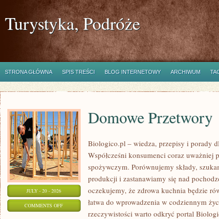
Turystyka, Podróże
STRONA GŁÓWNA
SPIS TREŚCI
BLOG INTERNETOWY
ARCHIWUM
TA
Domowe Przetwory
Biologico.pl – wiedza, przepisy i porady d
Współcześni konsumenci coraz uważniej p
spożywczym. Porównujemy składy, szukam
produkcji i zastanawiamy się nad pochod
oczekujemy, że zdrowa kuchnia będzie ró
JULY - 20 - 2026
łatwa do wprowadzenia w codziennym życi
ON
COMMENTS OFF
rzeczywistości warto odkryć portal Biologi
DOMOWE