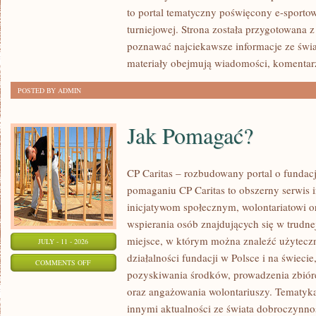
to portal tematyczny poświęcony e-sportow
turniejowej. Strona została przygotowana 
poznawać najciekawsze informacje ze świa
materiały obejmują wiadomości, komentarz
POSTED BY ADMIN
Jak Pomagać?
CP Caritas – rozbudowany portal o fundac
pomaganiu CP Caritas to obszerny serwis 
inicjatywom społecznym, wolontariatowi 
wspierania osób znajdujących się w trudnej 
miejsce, w którym można znaleźć użyteczn
JULY - 11 - 2026
działalności fundacji w Polsce i na świec
ON
COMMENTS OFF
pozyskiwania środków, prowadzenia zbiór
JAK
oraz angażowania wolontariuszy. Tematyk
POMAGAĆ?
innymi aktualności ze świata dobroczynnoś