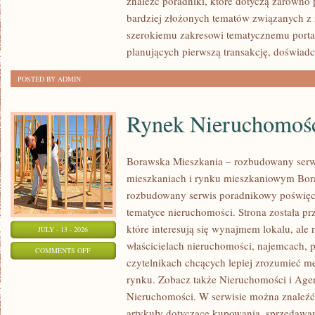
znaleźć poradniki, które dotyczą zarówno 
bardziej złożonych tematów związanych z
szerokiemu zakresowi tematycznemu porta
planujących pierwszą transakcję, doświad
POSTED BY ADMIN
Rynek Nieruchomośc
Borawska Mieszkania – rozbudowany serw
mieszkaniach i rynku mieszkaniowym Bor
rozbudowany serwis poradnikowy poświęc
tematyce nieruchomości. Strona została p
które interesują się wynajmem lokalu, ale 
JULY - 13 - 2026
właścicielach nieruchomości, najemcach, 
ON
COMMENTS OFF
czytelnikach chcących lepiej zrozumieć 
RYNEK
rynku. Zobacz także Nieruchomości i Agen
NIERUCHOMOŚCI
Nieruchomości. W serwisie można znaleźć
W
artykuły dotyczące kupowania, sprzedawa