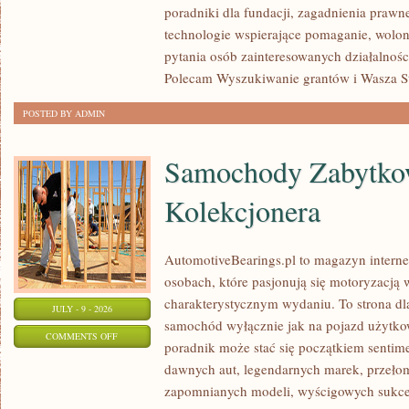
poradniki dla fundacji, zagadnienia prawn
technologie wspierające pomaganie, wolon
pytania osób zainteresowanych działalnośc
Polecam Wyszukiwanie grantów i Wasza Str
POSTED BY ADMIN
Samochody Zabytkow
Kolekcjonera
AutomotiveBearings.pl to magazyn intern
osobach, które pasjonują się motoryzacją w
charakterystycznym wydaniu. To strona dla
JULY - 9 - 2026
samochód wyłącznie jak na pojazd użytkow
ON
COMMENTS OFF
poradnik może stać się początkiem sentime
SAMOCHODY
dawnych aut, legendarnych marek, przeło
ZABYTKOWE
zapomnianych modeli, wyścigowych sukce
–