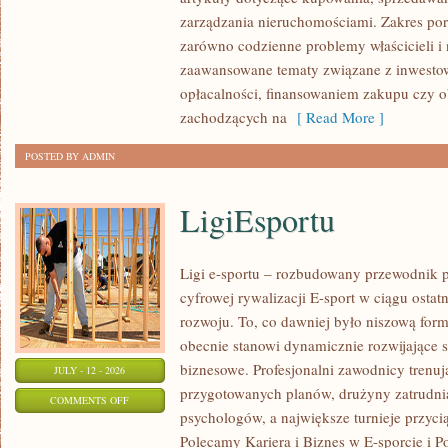
POLSCE
zarządzania nieruchomościami. Zakres po
zarówno codzienne problemy właścicieli i 
zaawansowane tematy związane z inwesto
opłacalności, finansowaniem zakupu czy
zachodzących na
[ Read More ]
POSTED BY ADMIN
LigiEsportu
Ligi e-sportu – rozbudowany przewodnik po
cyfrowej rywalizacji E-sport w ciągu ostat
rozwoju. To, co dawniej było niszową for
obecnie stanowi dynamicznie rozwijające s
biznesowe. Profesjonalni zawodnicy trenuj
JULY - 12 - 2026
przygotowanych planów, drużyny zatrudnia
ON
COMMENTS OFF
psychologów, a największe turnieje przyci
LIGIESPORTU
Polecamy Kariera i Biznes w E-sporcie i Po