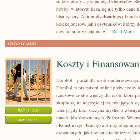
stałe zapisały się w pamięci kierowców. St
PORADNIKI
hobby, w którym liczą się nie tylko dane 
KOLEKCJONERA
historyczny. AutomotiveBearings.pl może
kolekcjonerów, jak i czytelników, którzy 
dawna motoryzacja ma w
[ Read More ]
POSTED BY ADMIN
Koszty i Finansowan
DomPol – portal dla osób zainteresowan
DomPol to przestrzeń online poświęcony 
rzeczowe źródło wiedzy dla osób, które p
skupia się na najczęściej pojawiających się
wtedy, gdy ktoś zaczyna myśleć o włas
JULY - 8 - 2026
materiałów drewnianych. Polecamy Wnętrz
ON
COMMENTS OFF
i Konstrukcje. Tematyka strony obejmuje
KOSZTY
drewnianych, jak i pytania techniczne, kt
I