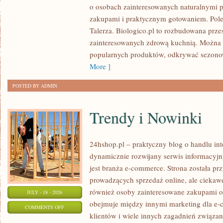
o osobach zainteresowanych naturalnymi
PRZETWORY
zakupami i praktycznym gotowaniem. Pol
Talerza. Biologico.pl to rozbudowana prze
zainteresowanych zdrową kuchnią. Można 
popularnych produktów, odkrywać sezonow
More ]
POSTED BY ADMIN
Trendy i Nowinki
24hshop.pl – praktyczny blog o handlu in
dynamicznie rozwijany serwis informacyj
jest branża e-commerce. Strona została p
prowadzących sprzedaż online, ale ciekawe
również osoby zainteresowane zakupami o
JULY - 18 - 2026
obejmuje między innymi marketing dla e-
ON
COMMENTS OFF
klientów i wiele innych zagadnień związ
TRENDY