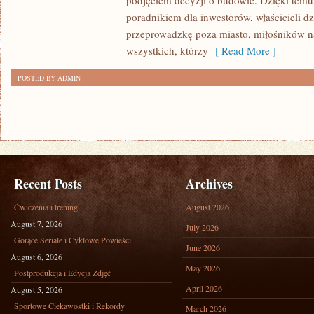
podjęciem decyzji o budowie. Dzięki te
FINANSOWANIE
poradnikiem dla inwestorów, właścicieli d
przeprowadzkę poza miasto, miłośników n
wszystkich, którzy
[ Read More ]
POSTED BY ADMIN
Recent Posts
Archives
Ćwiczenia i trening
August 2026
August 7, 2026
July 2026
Gorące Seriale i Cyklowe Powieści
June 2026
August 6, 2026
May 2026
Postprodukcja i Edycja Zdjęć
April 2026
August 5, 2026
Sportowe Ciekawostki i Rekordy
March 2026