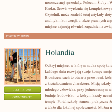
nowoczesnej sprzedaży. Polecam Śluby i W
I
Kroku. Serwis wyróżnia się kompleksowy
NOWINKI
Czytelnik może znaleźć tutaj artykuły dot
analityki i konwersji, a także prawnych a
miejsce zajmują również zagadnienia zwią
POSTED BY ADMIN
Holandia
Odkryj miejsce, w którym nauka spotyka si
każdego dnia rozwijają swoje kompetencj
Broniszewicach to otwarta przestrzeń, któ
z kształtowaniem charakteru. Misją szkoły
młodego człowieka, przy jednoczesnym ws
JULY - 17 - 2026
buduje środowisko, w którym każdy uczeń
ON
COMMENTS OFF
tempie. Portal szkoły stanowi praktyczne źr
HOLANDIA
a także dla lokalnej społeczności. Można n