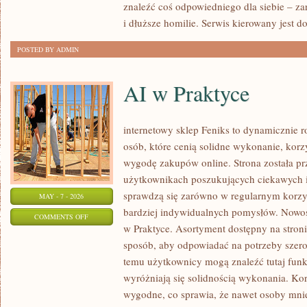
znaleźć coś odpowiedniego dla siebie – za
i dłuższe homilie. Serwis kierowany jest 
POSTED BY ADMIN
AI w Praktyce
internetowy sklep Feniks to dynamicznie ro
osób, które cenią solidne wykonanie, kor
wygodę zakupów online. Strona została p
użytkownikach poszukujących ciekawych i
sprawdzą się zarówno w regularnym korzyst
MAY - 7 - 2026
bardziej indywidualnych pomysłów. Nowości
ON
COMMENTS OFF
w Praktyce. Asortyment dostępny na stroni
AI
sposób, aby odpowiadać na potrzeby szer
W
temu użytkownicy mogą znaleźć tutaj funk
PRAKTYCE
wyróżniają się solidnością wykonania. Korz
wygodne, co sprawia, że nawet osoby mni