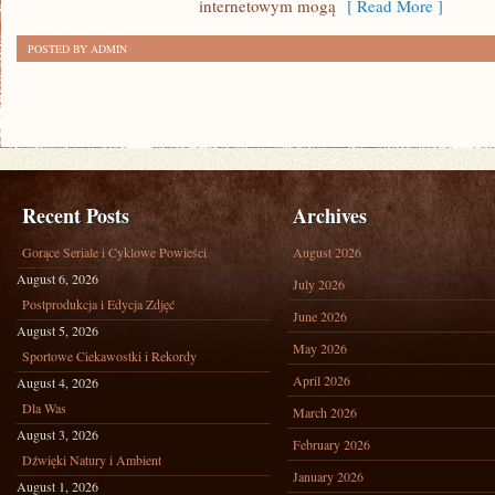
internetowym mogą
[ Read More ]
POSTED BY ADMIN
Recent Posts
Archives
Gorące Seriale i Cyklowe Powieści
August 2026
August 6, 2026
July 2026
Postprodukcja i Edycja Zdjęć
June 2026
August 5, 2026
May 2026
Sportowe Ciekawostki i Rekordy
April 2026
August 4, 2026
Dla Was
March 2026
August 3, 2026
February 2026
Dźwięki Natury i Ambient
January 2026
August 1, 2026