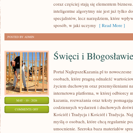
coraz częściej stają się elementem biznes
MASZYNA:
inteligentne algorytmy nie jest już tylko 
SYMBIOZA
specjalistów, lecz narzędziem, które wpł
sposób, w jaki uczymy
[ Read More ]
POSTED BY ADMIN
Święci i Błogosławi
Portal NajlepszeKazania.pl to nowoczesne
osobach, które pragną odnaleźć wartościow
życiem duchowym oraz przemyśleniami na 
internetowa platforma, w której odbiorcy
kazania, rozważania oraz teksty pomagając
MAY - 10 - 2026
codziennych wydarzeń i duchowych doświad
ON
COMMENTS OFF
Kościół i Tradycja i Kościół i Tradycja. N
ŚWIĘCI
myślą o osobach, które chcą regularnie p
I
umocnienie. Szeroka baza materiałów spra
BŁOGOSŁAWIENI