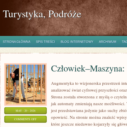
Turystyka, Podróże
STRONA GŁÓWNA
SPIS TREŚCI
BLOG INTERNETOWY
ARCHIWUM
TA
Człowiek–Maszyna:
Augmentyka to wizjonerska przestrzeń inte
analizować świat cyfrowej przyszłości ora
Strona została stworzona z myślą o czytelni
jak automaty zmieniają nasze możliwości. 
jest przedstawiana jedynie jako suchy zbió
MAY - 20 - 2026
opowieść. Na stronie można znaleźć wpis
ON
COMMENTS OFF
które jeszcze niedawno kojarzyły się główn
CZŁOWIEK–