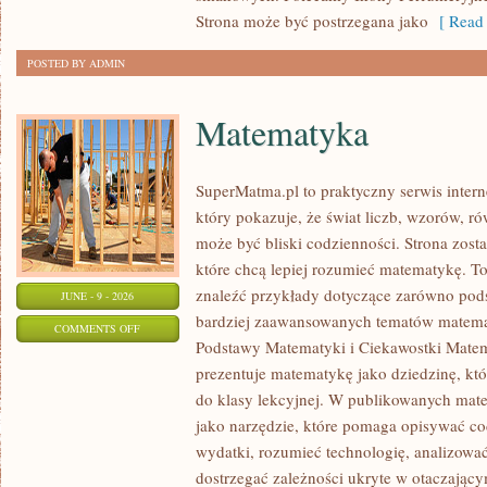
Strona może być postrzegana jako
[ Read 
POSTED BY ADMIN
Matematyka
SuperMatma.pl to praktyczny serwis inte
który pokazuje, że świat liczb, wzorów, r
może być bliski codzienności. Strona zost
które chcą lepiej rozumieć matematykę. T
znaleźć przykłady dotyczące zarówno pod
JUNE - 9 - 2026
bardziej zaawansowanych tematów matema
ON
COMMENTS OFF
Podstawy Matematyki i Ciekawostki Mate
MATEMATYKA
prezentuje matematykę jako dziedzinę, któ
do klasy lekcyjnej. W publikowanych mate
jako narzędzie, które pomaga opisywać co
wydatki, rozumieć technologię, analizowa
dostrzegać zależności ukryte w otaczający