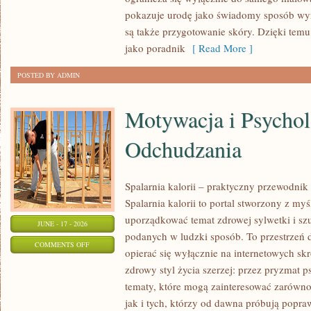
I
pokazuje urodę jako świadomy sposób wyr
URODA
są także przygotowanie skóry. Dzięki tem
jako poradnik
[ Read More ]
POSTED BY ADMIN
Motywacja i Psychol
Odchudzania
Spalarnia kalorii – praktyczny przewodnik
Spalarnia kalorii to portal stworzony z my
uporządkować temat zdrowej sylwetki i szu
JUNE - 17 - 2026
podanych w ludzki sposób. To przestrzeń d
ON
COMMENTS OFF
opierać się wyłącznie na internetowych skr
MOTYWACJA
zdrowy styl życia szerzej: przez pryzmat p
I
tematy, które mogą zainteresować zarówno
PSYCHOLOGIA
jak i tych, którzy od dawna próbują popra