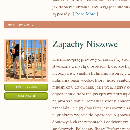
PLUS
jak dobierać ubrania, aby wyglądać modn
SIZE
są porady
[ Read More ]
POSTED BY ADMIN
Zapachy Niszowe
Orientalno-przyprawowy charakter tej stron
stworzony z myślą o osobach, które kocha
nieoczywiste smaki i kulinarne inspiracje 
kulinarna baza wiedzy, która może zainte
miłośników gotowania, jak i tych, którzy 
JUNE - 14 - 2026
odpowiednio dobrane przyprawy potrafią 
ON
COMMENTS OFF
najprostsze danie. Tematyka strony koncen
ZAPACHY
zapachów, ale jej charakter jest znacznie 
NISZOWE
tu punktem wyjścia do opowieści o gotowani
domowych eksperymentach i codziennym 
smakowych. Polecamy Ikony Perfumeryjne 