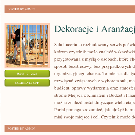
POSTED BY ADMIN
Dekoracje i Aranżac
Sala Lacerta to rozbudowany serwis poświ
którym czytelnik może znaleźć wskazówki 
przygotowana z myślą o osobach, które c
sposób bezstresowy, bez przypadkowych de
organizacyjnego chaosu. To miejsce dla ty
JUNE - 7 - 2026
rozwiązań związanych z wyborem sali, menu
ON
COMMENTS OFF
budżetu, oprawy wydarzenia oraz atmosfer
DEKORACJE
stronie Miejsca z Klimatem i Budżet i Fina
I
można znaleźć treści dotyczące wielu eta
ARANŻACJE
Portal pomaga zrozumieć, jak ułożyć har
miał swoje miejsce i cel. Czytelnik może 
POSTED BY ADMIN