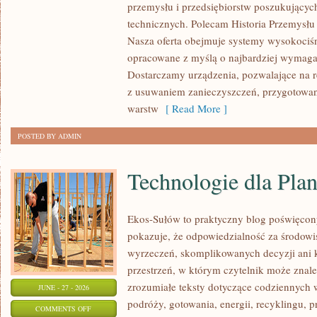
przemysłu i przedsiębiorstw poszukujący
ZASOBY
technicznych. Polecam Historia Przemysłu 
Nasza oferta obejmuje systemy wysokociśn
opracowane z myślą o najbardziej wymaga
Dostarczamy urządzenia, pozwalające na r
z usuwaniem zanieczyszczeń, przygotowan
warstw
[ Read More ]
POSTED BY ADMIN
Technologie dla Plan
Ekos-Sułów to praktyczny blog poświęcon
pokazuje, że odpowiedzialność za środowi
wyrzeczeń, skomplikowanych decyzji ani 
przestrzeń, w którym czytelnik może znal
zrozumiałe teksty dotyczące codziennyc
JUNE - 27 - 2026
podróży, gotowania, energii, recyklingu, 
ON
COMMENTS OFF