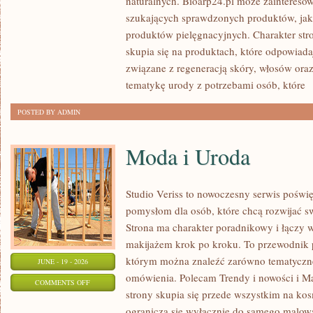
naturalnych. Bioarp24.pl może zainteres
KOSMETYKI
szukających sprawdzonych produktów, jak 
produktów pielęgnacyjnych. Charakter str
skupia się na produktach, które odpowiad
związane z regeneracją skóry, włosów oraz 
tematykę urody z potrzebami osób, które
[
POSTED BY ADMIN
Moda i Uroda
Studio Veriss to nowoczesny serwis pośw
pomysłom dla osób, które chcą rozwijać s
Strona ma charakter poradnikowy i łączy 
makijażem krok po kroku. To przewodnik
którym można znaleźć zarówno tematyczne 
JUNE - 19 - 2026
omówienia. Polecam Trendy i nowości i M
ON
COMMENTS OFF
strony skupia się przede wszystkim na ko
MODA
ogranicza się wyłącznie do samego malowa