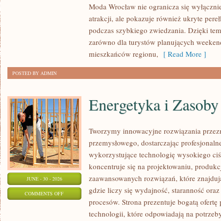
Moda Wrocław nie ogranicza się wyłącznie
atrakcji, ale pokazuje również ukryte pere
podczas szybkiego zwiedzania. Dzięki te
zarówno dla turystów planujących weekend
mieszkańców regionu,
[ Read More ]
POSTED BY ADMIN
Energetyka i Zasoby
Tworzymy innowacyjne rozwiązania przezn
przemysłowego, dostarczając profesjonaln
wykorzystujące technologię wysokiego ciś
koncentruje się na projektowaniu, produkc
zaawansowanych rozwiązań, które znajduj
JUNE - 30 - 2026
gdzie liczy się wydajność, staranność o
ON
COMMENTS OFF
procesów. Strona prezentuje bogatą ofertę
ENERGETYKA
technologii, które odpowiadają na potrzeb
I