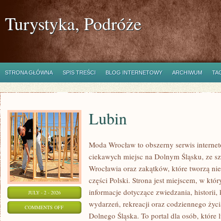
Turystyka, Podróże
STRONA GŁÓWNA
SPIS TREŚCI
BLOG INTERNETOWY
ARCHIWUM
TA
Lubin
Moda Wrocław to obszerny serwis intern
ciekawych miejsc na Dolnym Śląsku, ze 
Wrocławia oraz zakątków, które tworzą nie
części Polski. Strona jest miejscem, w kt
informacje dotyczące zwiedzania, historii, 
JULY - 2 - 2026
wydarzeń, rekreacji oraz codziennego życi
ON
COMMENTS OFF
Dolnego Śląska. To portal dla osób, które 
LUBIN