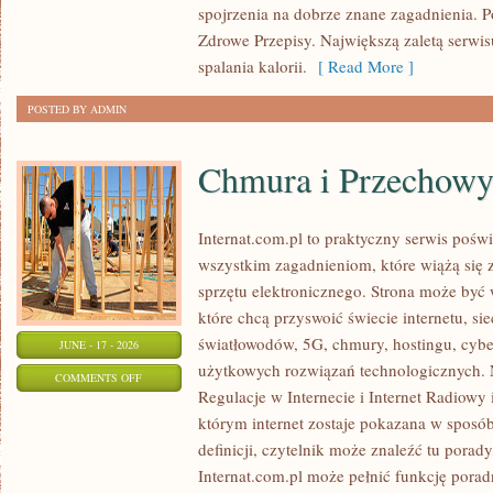
ODCHUDZANIA
spojrzenia na dobrze znane zagadnienia. 
Zdrowe Przepisy. Największą zaletą serwisu
spalania kalorii.
[ Read More ]
POSTED BY ADMIN
Chmura i Przechow
Internat.com.pl to praktyczny serwis pośw
wszystkim zagadnieniom, które wiążą się
sprzętu elektronicznego. Strona może by
które chcą przyswoić świecie internetu, s
światłowodów, 5G, chmury, hostingu, cyb
JUNE - 17 - 2026
użytkowych rozwiązań technologicznych. N
ON
COMMENTS OFF
Regulacje w Internecie i Internet Radiowy i
CHMURA
którym internet zostaje pokazana w sposó
I
definicji, czytelnik może znaleźć tu porad
PRZECHOWYWANIE
Internat.com.pl może pełnić funkcję porad
DANYCH