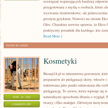
rozwiązań wspierających bardziej odpowiedz
TECHNOLOGIE
przygotowana z myślą o osobach, które c
DLA
wyzwania środowiskowe, ale jednocześnie 
PLANETY
prostym językiem. Nowości na stronie Eko
Głos. Charakter serwisu sprawia, że Ekos
praktyczny poradnik dla każdego, kto zasta
Read More ]
POSTED BY ADMIN
Kosmetyki
Bioarp24.pl to internetowa przestrzeń, któ
preparatów do pielęgnacji skóry, włosów i 
traktowana jako punkt odniesienia dla osób
pielęgnacją. To serwis, która wpisuje się 
naturalnymi sposobami dbania o wygląd. P
JUNE - 20 - 2026
twarzy i Eko-makijaż. Głównym motywem 
ON
COMMENTS OFF