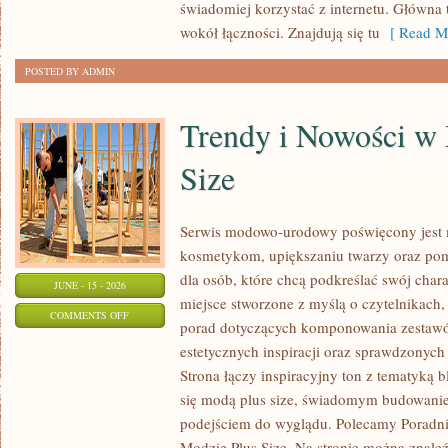
świadomiej korzystać z internetu. Główna 
wokół łączności. Znajdują się tu
[ Read Mo
POSTED BY ADMIN
Trendy i Nowości w
Size
Serwis modowo-urodowy poświęcony jest m
kosmetykom, upiększaniu twarzy oraz po
dla osób, które chcą podkreślać swój chara
JUNE - 15 - 2026
miejsce stworzone z myślą o czytelnikach,
ON
COMMENTS OFF
porad dotyczących komponowania zestawów
TRENDY
estetycznych inspiracji oraz sprawdzonyc
I
Strona łączy inspiracyjny ton z tematyką b
NOWOŚCI
się modą plus size, świadomym budowani
W
podejściem do wyglądu. Polecamy Poradni
MODZIE
Modzie Plus Size. Na stronie można znaleź