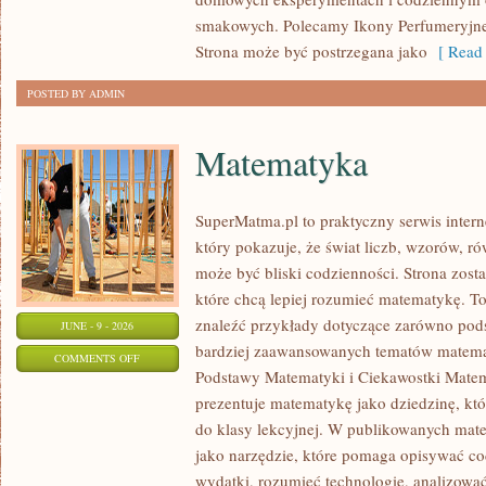
smakowych. Polecamy Ikony Perfumeryjne 
Strona może być postrzegana jako
[ Read 
POSTED BY ADMIN
Matematyka
SuperMatma.pl to praktyczny serwis inte
który pokazuje, że świat liczb, wzorów, r
może być bliski codzienności. Strona zost
które chcą lepiej rozumieć matematykę. T
znaleźć przykłady dotyczące zarówno pod
JUNE - 9 - 2026
bardziej zaawansowanych tematów matema
ON
COMMENTS OFF
Podstawy Matematyki i Ciekawostki Mate
MATEMATYKA
prezentuje matematykę jako dziedzinę, któ
do klasy lekcyjnej. W publikowanych mate
jako narzędzie, które pomaga opisywać co
wydatki, rozumieć technologię, analizowa