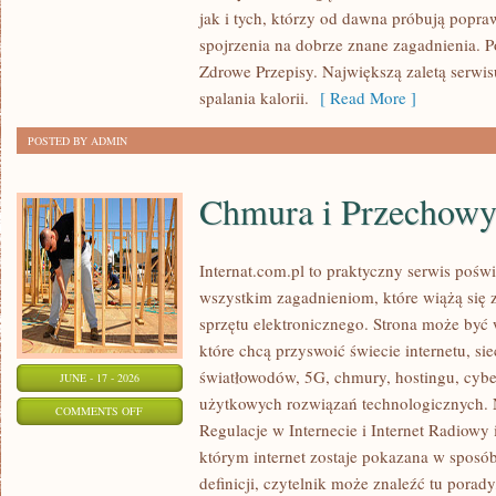
PSYCHOLOGIA
jak i tych, którzy od dawna próbują popra
ODCHUDZANIA
spojrzenia na dobrze znane zagadnienia. 
Zdrowe Przepisy. Największą zaletą serwisu
spalania kalorii.
[ Read More ]
POSTED BY ADMIN
Chmura i Przechow
Internat.com.pl to praktyczny serwis pośw
wszystkim zagadnieniom, które wiążą się
sprzętu elektronicznego. Strona może by
które chcą przyswoić świecie internetu, s
światłowodów, 5G, chmury, hostingu, cyb
JUNE - 17 - 2026
użytkowych rozwiązań technologicznych. N
ON
COMMENTS OFF
Regulacje w Internecie i Internet Radiowy i
CHMURA
którym internet zostaje pokazana w sposó
I
definicji, czytelnik może znaleźć tu porad
PRZECHOWYWANIE