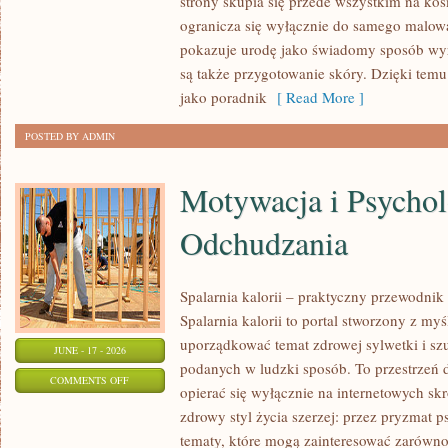
strony skupia się przede wszystkim na ko
MODA
ogranicza się wyłącznie do samego malowa
I
pokazuje urodę jako świadomy sposób wyr
URODA
są także przygotowanie skóry. Dzięki tem
jako poradnik
[ Read More ]
POSTED BY ADMIN
Motywacja i Psychol
Odchudzania
Spalarnia kalorii – praktyczny przewodnik
Spalarnia kalorii to portal stworzony z my
uporządkować temat zdrowej sylwetki i szu
JUNE - 17 - 2026
podanych w ludzki sposób. To przestrzeń d
ON
COMMENTS OFF
opierać się wyłącznie na internetowych skr
MOTYWACJA
zdrowy styl życia szerzej: przez pryzmat p
I
tematy, które mogą zainteresować zarówno