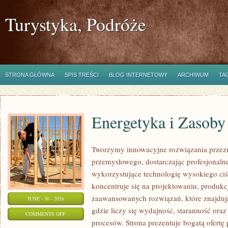
Turystyka, Podróże
STRONA GŁÓWNA
SPIS TREŚCI
BLOG INTERNETOWY
ARCHIWUM
TA
Energetyka i Zasoby
Tworzymy innowacyjne rozwiązania przezn
przemysłowego, dostarczając profesjonaln
wykorzystujące technologię wysokiego ciś
koncentruje się na projektowaniu, produkc
zaawansowanych rozwiązań, które znajduj
JUNE - 30 - 2026
gdzie liczy się wydajność, staranność o
ON
COMMENTS OFF
procesów. Strona prezentuje bogatą ofertę
ENERGETYKA