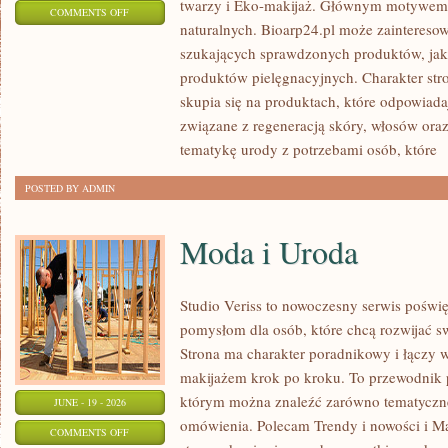
twarzy i Eko-makijaż. Głównym motywem 
ON
COMMENTS OFF
naturalnych. Bioarp24.pl może zainteres
KOSMETYKI
szukających sprawdzonych produktów, jak 
produktów pielęgnacyjnych. Charakter str
skupia się na produktach, które odpowiad
związane z regeneracją skóry, włosów oraz 
tematykę urody z potrzebami osób, które
[
POSTED BY ADMIN
Moda i Uroda
Studio Veriss to nowoczesny serwis pośw
pomysłom dla osób, które chcą rozwijać s
Strona ma charakter poradnikowy i łączy 
makijażem krok po kroku. To przewodnik
którym można znaleźć zarówno tematyczne 
JUNE - 19 - 2026
omówienia. Polecam Trendy i nowości i M
ON
COMMENTS OFF