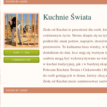
POSTED BY ADMIN
Kuchnie Świata
Zioła od Kuchni to przestrzeń dla osób, kt
codziennym życiu. Strona skupia się na ty
podkreślić smak potraw, napojów, deseró
przetworów. To kulinarna baza wiedzy, w k
dodatkiem do dań, lecz stają się ważnym s
JUNE - 7 - 2026
szałwia mogą być wykorzystywane na wie
ON
COMMENTS OFF
w kuchni tradycyjnej, jak i w bardziej ek
KUCHNIE
Polecam Kuchnie Świata i Ciekawostki i His
ŚWIATA
do osób gotujących w domu, którzy chcą u
Zioła od Kuchni może zainteresować zaró
POSTED BY ADMIN