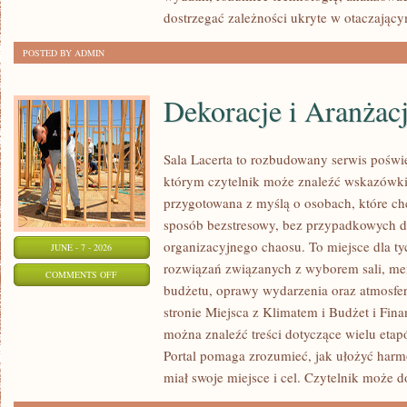
dostrzegać zależności ukryte w otaczający
POSTED BY ADMIN
Dekoracje i Aranżac
Sala Lacerta to rozbudowany serwis poświ
którym czytelnik może znaleźć wskazówki 
przygotowana z myślą o osobach, które c
sposób bezstresowy, bez przypadkowych de
organizacyjnego chaosu. To miejsce dla ty
JUNE - 7 - 2026
rozwiązań związanych z wyborem sali, menu
ON
COMMENTS OFF
budżetu, oprawy wydarzenia oraz atmosfer
DEKORACJE
stronie Miejsca z Klimatem i Budżet i Fina
I
można znaleźć treści dotyczące wielu eta
ARANŻACJE
Portal pomaga zrozumieć, jak ułożyć har
miał swoje miejsce i cel. Czytelnik może 