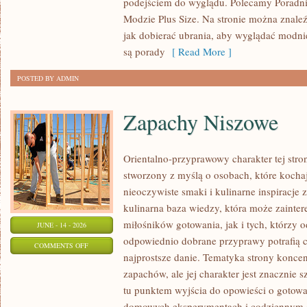
podejściem do wyglądu. Polecamy Poradni
MODZIE
Modzie Plus Size. Na stronie można znaleź
PLUS
jak dobierać ubrania, aby wyglądać modn
SIZE
są porady
[ Read More ]
POSTED BY ADMIN
Zapachy Niszowe
Orientalno-przyprawowy charakter tej stron
stworzony z myślą o osobach, które kocha
nieoczywiste smaki i kulinarne inspiracje 
kulinarna baza wiedzy, która może zainte
miłośników gotowania, jak i tych, którzy 
JUNE - 14 - 2026
odpowiednio dobrane przyprawy potrafią 
ON
COMMENTS OFF
najprostsze danie. Tematyka strony koncen
ZAPACHY
zapachów, ale jej charakter jest znacznie 
NISZOWE
tu punktem wyjścia do opowieści o gotowani
domowych eksperymentach i codziennym 