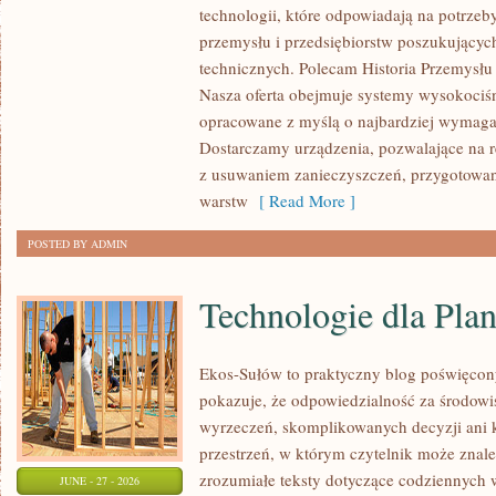
technologii, które odpowiadają na potrzeb
I
przemysłu i przedsiębiorstw poszukujący
ZASOBY
technicznych. Polecam Historia Przemysłu 
Nasza oferta obejmuje systemy wysokociśn
opracowane z myślą o najbardziej wymaga
Dostarczamy urządzenia, pozwalające na r
z usuwaniem zanieczyszczeń, przygotowan
warstw
[ Read More ]
POSTED BY ADMIN
Technologie dla Plan
Ekos-Sułów to praktyczny blog poświęcon
pokazuje, że odpowiedzialność za środowi
wyrzeczeń, skomplikowanych decyzji ani 
przestrzeń, w którym czytelnik może znal
zrozumiałe teksty dotyczące codziennyc
JUNE - 27 - 2026