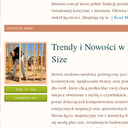
Internat.com.pl może pełnić funkcję porad
DANYCH
świadomiej korzystać z internetu. Główna 
wokół łączności. Znajdują się tu
[ Read Mo
POSTED BY ADMIN
Trendy i Nowości w
Size
Serwis modowo-urodowy poświęcony jest m
kosmetykom, upiększaniu twarzy oraz po
dla osób, które chcą podkreślać swój chara
JUNE - 15 - 2026
miejsce stworzone z myślą o czytelnikach,
ON
COMMENTS OFF
porad dotyczących komponowania zestawów
TRENDY
estetycznych inspiracji oraz sprawdzonyc
I
Strona łączy inspiracyjny ton z tematyką b
NOWOŚCI
się modą plus size, świadomym budowani
W