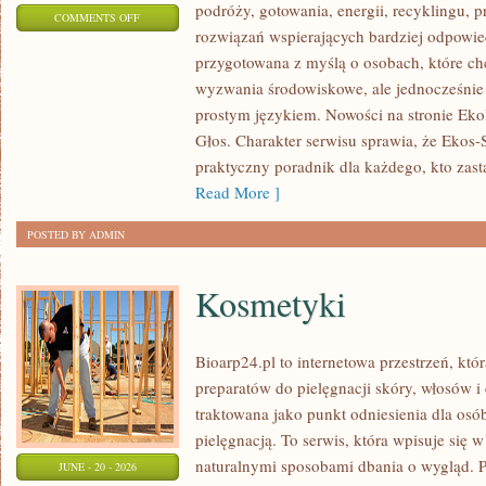
podróży, gotowania, energii, recyklingu, 
ON
COMMENTS OFF
rozwiązań wspierających bardziej odpowiedz
TECHNOLOGIE
przygotowana z myślą o osobach, które c
DLA
wyzwania środowiskowe, ale jednocześnie 
PLANETY
prostym językiem. Nowości na stronie Eko
Głos. Charakter serwisu sprawia, że Ekos
praktyczny poradnik dla każdego, kto zasta
Read More ]
POSTED BY ADMIN
Kosmetyki
Bioarp24.pl to internetowa przestrzeń, któ
preparatów do pielęgnacji skóry, włosów i 
traktowana jako punkt odniesienia dla osób
pielęgnacją. To serwis, która wpisuje się 
naturalnymi sposobami dbania o wygląd. P
JUNE - 20 - 2026