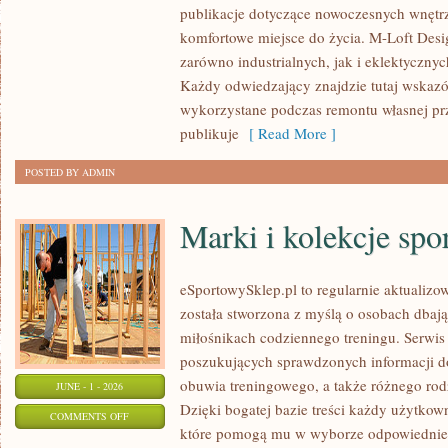
publikacje dotyczące nowoczesnych wnętrz
I
komfortowe miejsce do życia. M-Loft Desi
PROJEKTOWANIE
zarówno industrialnych, jak i eklektyczny
WNĘTRZ
Każdy odwiedzający znajdzie tutaj wskazó
wykorzystane podczas remontu własnej prze
publikuje
[ Read More ]
POSTED BY ADMIN
Marki i kolekcje spo
eSportowySklep.pl to regularnie aktualizow
została stworzona z myślą o osobach dbaj
miłośnikach codziennego treningu. Serwis
poszukujących sprawdzonych informacji d
obuwia treningowego, a także różnego ro
JUNE - 1 - 2026
Dzięki bogatej bazie treści każdy użytkow
ON
COMMENTS OFF
które pomogą mu w wyborze odpowiednie
MARKI