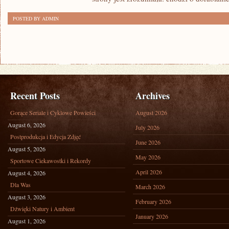
POSTED BY ADMIN
Recent Posts
Archives
Gorące Seriale i Cyklowe Powieści
August 2026
August 6, 2026
July 2026
Postprodukcja i Edycja Zdjęć
June 2026
August 5, 2026
May 2026
Sportowe Ciekawostki i Rekordy
April 2026
August 4, 2026
Dla Was
March 2026
August 3, 2026
February 2026
Dźwięki Natury i Ambient
January 2026
August 1, 2026