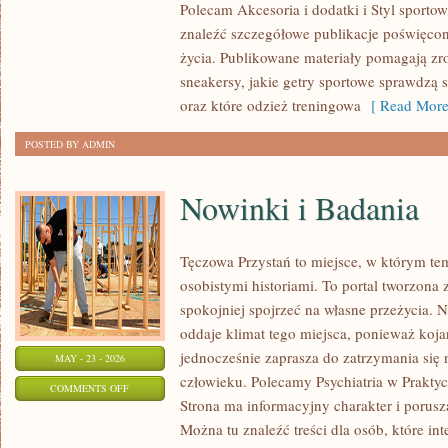
Polecam Akcesoria i dodatki i Styl sporto
I
znaleźć szczegółowe publikacje poświęco
KOLEKCJE
życia. Publikowane materiały pomagają zr
SPORTOWE
sneakersy, jakie getry sportowe sprawdzą 
oraz które odzież treningowa
[ Read More
POSTED BY ADMIN
Nowinki i Badania
Tęczowa Przystań to miejsce, w którym te
osobistymi historiami. To portal tworzona 
spokojniej spojrzeć na własne przeżycia.
oddaje klimat tego miejsca, ponieważ koja
jednocześnie zaprasza do zatrzymania się 
MAY - 23 - 2026
człowieku. Polecamy Psychiatria w Praktyce
ON
COMMENTS OFF
Strona ma informacyjny charakter i porusz
NOWINKI
Można tu znaleźć treści dla osób, które int
I