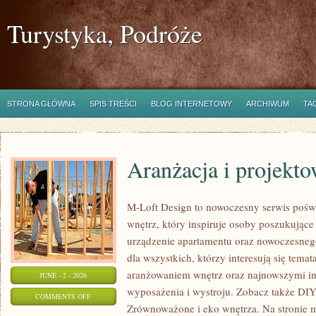
Turystyka, Podróże
STRONA GŁÓWNA
SPIS TREŚCI
BLOG INTERNETOWY
ARCHIWUM
TA
Aranżacja i projekt
M-Loft Design to nowoczesny serwis pośw
wnętrz, który inspiruje osoby poszukując
urządzenie apartamentu oraz nowoczesneg
dla wszystkich, którzy interesują się tem
aranżowaniem wnętrz oraz najnowszymi in
JUNE - 2 - 2026
wyposażenia i wystroju. Zobacz także DIY 
ON
COMMENTS OFF
Zrównoważone i eko wnętrza. Na stronie 
ARANŻACJA