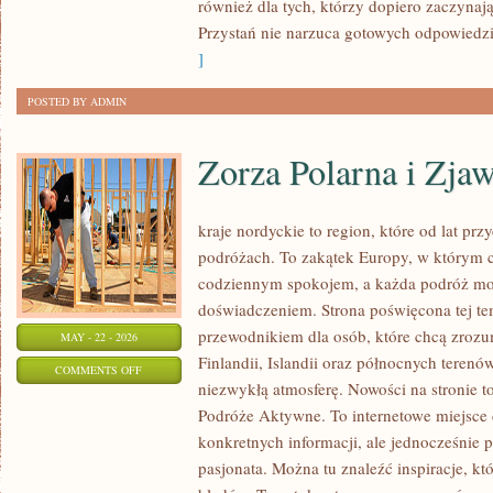
również dla tych, którzy dopiero zaczynaj
BADANIA
Przystań nie narzuca gotowych odpowiedzi,
]
POSTED BY ADMIN
Zorza Polarna i Zja
kraje nordyckie to region, które od lat pr
podróżach. To zakątek Europy, w którym c
codziennym spokojem, a każda podróż mo
doświadczeniem. Strona poświęcona tej te
przewodnikiem dla osób, które chcą zrozu
MAY - 22 - 2026
Finlandii, Islandii oraz północnych terenó
ON
COMMENTS OFF
niezwykłą atmosferę. Nowości na stronie 
ZORZA
Podróże Aktywne. To internetowe miejsce d
POLARNA
konkretnych informacji, ale jednocześnie
I
pasjonata. Można tu znaleźć inspiracje, k
ZJAWISKA