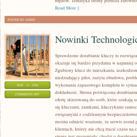
błędów. Tematyka strony porusza zarówno z
NATURY
Read More ]
POSTED BY ADMIN
Nowinki Technologi
Sprawdzone dorabianie kluczy to rozwiązan
okazuje się bardzo przydatna w najmnie
Zgubiony klucz do mieszkania, uszkodzo
niedziałający pilot, zużyta obudowa, pro
wykonania zapasowego kompletu to sytuacj
MAY - 21 - 2026
dokładność. Strona poświęcona dorabianiu
ON
COMMENTS OFF
ofertę skierowaną do osób, które szukają 
NOWINKI
się kluczami, zamkami, kluczykami samo
TECHNOLOGICZNE
związanymi z codziennym bezpieczeństwem
można odnieść wrażenie, że serwis został
klientach, którzy nie chcą tracić czasu na
strony jest zrozumiała: chodzi o dorabiani