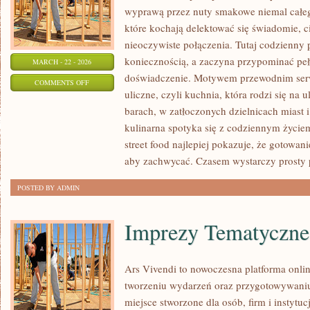
wyprawą przez nuty smakowe niemal całego
które kochają delektować się świadomie, ci
nieoczywiste połączenia. Tutaj codzienny 
koniecznością, a zaczyna przypominać peł
MARCH - 22 - 2026
doświadczenie. Motywem przewodnim serwi
ON
COMMENTS OFF
uliczne, czyli kuchnia, która rodzi się na 
ULICZNE
barach, w zatłoczonych dzielnicach miast i
KLASYKI
kulinarna spotyka się z codziennym życie
street food najlepiej pokazuje, że gotowa
aby zachwycać. Czasem wystarczy prosty 
POSTED BY ADMIN
Imprezy Tematyczne
Ars Vivendi to nowoczesna platforma onlin
tworzeniu wydarzeń oraz przygotowywani
miejsce stworzone dla osób, firm i instytu