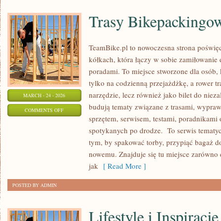
Trasy Bikepackingo
TeamBike.pl to nowoczesna strona pośw
kółkach, która łączy w sobie zamiłowanie
poradami. To miejsce stworzone dla osób, 
tylko na codzienną przejażdżkę, a rower tr
narzędzie, lecz również jako bilet do niez
MARCH - 24 - 2026
budują tematy związane z trasami, wyprawa
ON
COMMENTS OFF
sprzętem, serwisem, testami, poradnikami o
TRASY
spotykanych po drodze. To serwis tematyc
BIKEPACKINGOWE
tym, by spakować torby, przypiąć bagaż d
nowemu. Znajduje się tu miejsce zarówno d
jak
[ Read More ]
POSTED BY ADMIN
Lifestyle i Inspiracje