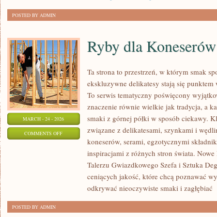
POSTED BY ADMIN
Ryby dla Koneserów
Ta strona to przestrzeń, w którym smak sp
ekskluzywne delikatesy stają się punktem
To serwis tematyczny poświęcony wyjątko
znaczenie równie wielkie jak tradycja, a
smaki z górnej półki w sposób ciekawy. K
MARCH - 24 - 2026
związane z delikatesami, szynkami i wędl
ON
COMMENTS OFF
koneserów, serami, egzotycznymi składnik
RYBY
inspiracjami z różnych stron świata. Nowe 
DLA
Talerzu Gwiazdkowego Szefa i Sztuka Degu
KONESERÓW
ceniących jakość, które chcą poznawać w
odkrywać nieoczywiste smaki i zagłębiać
[
POSTED BY ADMIN