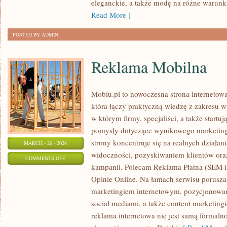
eleganckie, a także modę na różne warunk
Read More ]
POSTED BY ADMIN
Reklama Mobilna
Mobiu.pl to nowoczesna strona internetow
która łączy praktyczną wiedzę z zakresu w
w którym firmy, specjaliści, a także start
pomysły dotyczące wynikowego marketing
strony koncentruje się na realnych działa
MARCH - 26 - 2026
widoczności, pozyskiwaniem klientów ora
ON
COMMENTS OFF
kampanii. Polecam Reklama Płatna (SEM i 
REKLAMA
Opinie Online. Na łamach serwisu porusza
MOBILNA
marketingiem internetowym, pozycjonowa
social mediami, a także content marketingi
reklama internetowa nie jest samą formaln