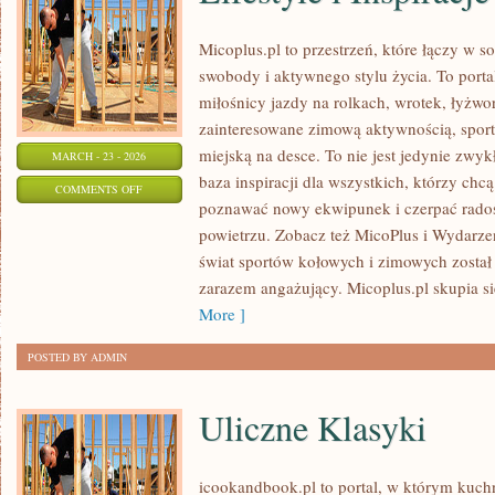
Micoplus.pl to przestrzeń, które łączy w s
swobody i aktywnego stylu życia. To portal
miłośnicy jazdy na rolkach, wrotek, łyżwo
zainteresowane zimową aktywnością, spor
miejską na desce. To nie jest jedynie zwykł
MARCH - 23 - 2026
baza inspiracji dla wszystkich, którzy chc
ON
COMMENTS OFF
poznawać nowy ekwipunek i czerpać rado
LIFESTYLE
powietrzu. Zobacz też MicoPlus i Wydarzen
I
świat sportów kołowych i zimowych został
INSPIRACJE
zarazem angażujący. Micoplus.pl skupia si
More ]
POSTED BY ADMIN
Uliczne Klasyki
icookandbook.pl to portal, w którym kuchni