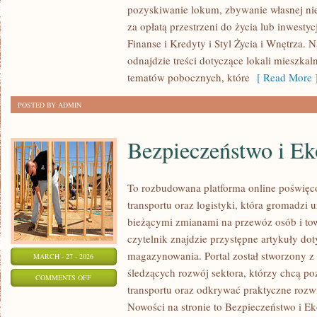
pozyskiwanie lokum, zbywanie własnej ni
NAJMU
za opłatą przestrzeni do życia lub inwestycj
Finanse i Kredyty i Styl Życia i Wnętrza. 
odnajdzie treści dotyczące lokali mieszka
tematów pobocznych, które
[ Read More 
POSTED BY ADMIN
Bezpieczeństwo i Ek
To rozbudowana platforma online poświęc
transportu oraz logistyki, która gromadzi 
bieżącymi zmianami na przewóz osób i to
czytelnik znajdzie przystępne artykuły doty
magazynowania. Portal został stworzony z
MARCH - 27 - 2026
śledzących rozwój sektora, którzy chcą p
ON
COMMENTS OFF
transportu oraz odkrywać praktyczne rozwi
BEZPIECZEŃSTWO
Nowości na stronie to Bezpieczeństwo i Ek
I