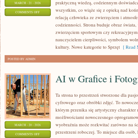
praktyczną wiedzą, codziennym doświadcz
MARCH - 21 - 2026
wszystkim, co wiąże się z opieką nad końm
ON
COMMENTS OFF
relacją człowieka ze zwierzęciem i atmosfe
SPRZĘT
codzienności. Strona buduje obraz świata, 
JEŹDZIECKI
zwierzęciem sportowym czy rekreacyjnym,
nauczycielem cierpliwości, symbolem woln
kultury. Nowe kategorie to Sprzęt
[ Read 
POSTED BY ADMIN
AI w Grafice i Fotogr
Ta strona to przestrzeń stworzone dla pasjo
cyfrowego oraz obróbki zdjęć. To nowocze
którym przenika się artystyczny charakter m
możliwościami nowoczesnego oprogramowa
wyobraźnia może rozkwitać zarówno na ścia
MARCH - 20 - 2026
przestrzeni roboczej. To miejsce dla osób,
ON
COMMENTS OFF