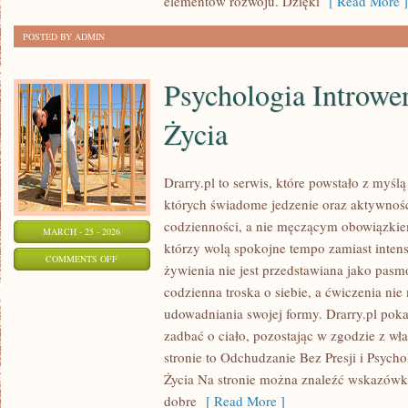
elementów rozwoju. Dzięki
[ Read More ]
POSTED BY ADMIN
Psychologia Introwe
Życia
Drarry.pl to serwis, które powstało z myślą
których świadome jedzenie oraz aktywnoś
codzienności, a nie męczącym obowiązkiem
MARCH - 25 - 2026
którzy wolą spokojne tempo zamiast intens
ON
COMMENTS OFF
żywienia nie jest przedstawiana jako pasm
PSYCHOLOGIA
codzienna troska o siebie, a ćwiczenia ni
INTROWERTYCZNEGO
udowadniania swojej formy. Drarry.pl poka
STYLU
zadbać o ciało, pozostając w zgodzie z w
ŻYCIA
stronie to Odchudzanie Bez Presji i Psycho
Życia Na stronie można znaleźć wskazówk
dobre
[ Read More ]