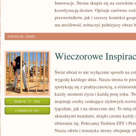
Innowacje. Strona skupia się na szerokim
EKOLOGIA
koordynacją dostaw. Opisuje zarówno co
przewoźników, jak i szerszy kontekst gos
ma możliwość zobaczyć pełniejszy obraz b
POSTED BY ADMIN
Wieczorowe Inspirac
Świat ubrań to nie wyłącznie sposób na es
wygodę każdego dnia. Nasza strona to prz
spotykają się z praktycznością, a różnoro
każdy moment życia i każdą porę roku. Tw
inspiruje osoby szukające stylowych roz
MARCH - 27 - 2026
tygodnie, jak i na słoneczne dni. To tutaj e
ON
COMMENTS OFF
aktualnymi trendami, dzięki czemu każdy
WIECZOROWE
ubierania się. Polecamy Fashion DIY i Prze
INSPIRACJE
Nasza oferta i tematyka strony obejmuje ub