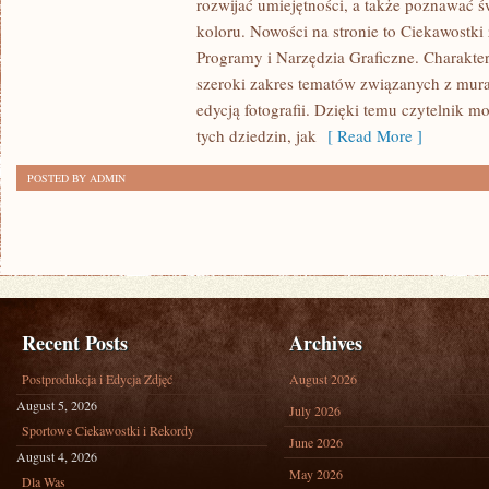
rozwijać umiejętności, a także poznawać 
AI
koloru. Nowości na stronie to Ciekawostki 
W
Programy i Narzędzia Graficzne. Charakte
GRAFICE
szeroki zakres tematów związanych z mur
I
edycją fotografii. Dzięki temu czytelnik
FOTOGRAFII
tych dziedzin, jak
[ Read More ]
POSTED BY ADMIN
Recent Posts
Archives
Postprodukcja i Edycja Zdjęć
August 2026
August 5, 2026
July 2026
Sportowe Ciekawostki i Rekordy
June 2026
August 4, 2026
May 2026
Dla Was