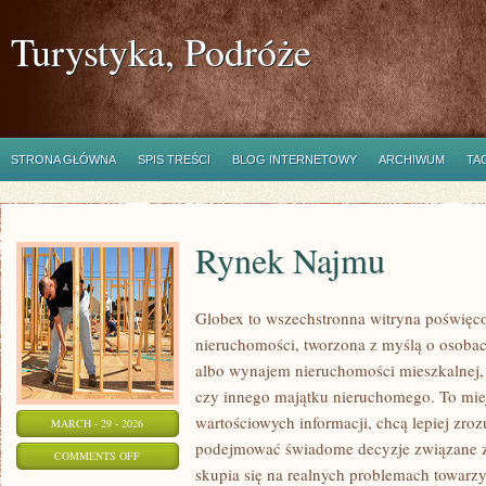
Turystyka, Podróże
STRONA GŁÓWNA
SPIS TREŚCI
BLOG INTERNETOWY
ARCHIWUM
TA
Rynek Najmu
Globex to wszechstronna witryna poświęc
nieruchomości, tworzona z myślą o osobac
albo wynajem nieruchomości mieszkalnej,
czy innego majątku nieruchomego. To miejs
wartościowych informacji, chcą lepiej zro
MARCH - 29 - 2026
podejmować świadome decyzje związane z
ON
COMMENTS OFF
skupia się na realnych problemach towarz
RYNEK