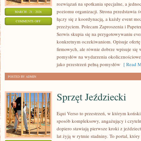
rozwiązań na spotkania specjalne, a jedn
poziomu organizacji. Strona przedstawia 
MARCH - 21 - 2026
łączy się z koordynacją, a każdy event m
ON
COMMENTS OFF
przeżyciem. Polecam Zaproszenia i Papeter
IMPREZY
Serwis skupia się na przygotowywaniu ev
TEMATYCZNE
konkretnym oczekiwaniom. Opisuje ofertę 
firmowych, ale równie dobrze wpisuje się
pomysłów na wydarzenia okolicznościowe
jako przestrzeń pełną pomysłów
[ Read M
POSTED BY ADMIN
Sprzęt Jeździecki
Equi Verso to przestrzeń, w którym koński
sposób kompleksowy, angażujący i czyteln
dopiero stawiają pierwsze kroki z jeździect
lat żyją w rytmie stadniny. To portal, któr