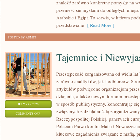
znaleźć zarówno konkretne pomysły na wyj
przenieść się myślami do odległych miejs
Arabskie i Egipt. To serwis, w którym podr
przedstawiane
[ Read More ]
POSTED BY ADMIN
Tajemnice i Niewyj
Przestępczość zorganizowana od wielu lat
zarówno analityków, jak i odbiorców. Str
artykułów poświęcone organizacjom przes
działania, a także nowym formom przestępc
w sposób publicystyczny, koncentrując się
JULY - 4 - 2026
związanych z działalnością zorganizowany
ON
COMMENTS OFF
Rzeczypospolitej Polskiej, państwach euro
TAJEMNICE
Polecam Prawo kontra Mafia i Nowoczesna 
I
kluczowe zagadnienia związane z mafią, p
NIEWYJAŚNIONE