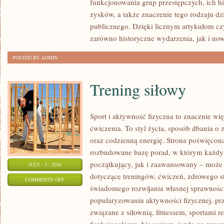
funkcjonowania grup przestępczych, ich hi
SPRAWY
zysków, a także znaczenie tego rodzaju dz
publicznego. Dzięki licznym artykułom cz
zarówno historyczne wydarzenia, jak i no
POSTED BY ADMIN
Trening siłowy
Sport i aktywność fizyczna to znacznie wię
ćwiczenia. To styl życia, sposób dbania o
oraz codzienną energię. Strona poświęcona
rozbudowane bazę porad, w którym każdy
początkujący, jak i zaawansowany – może 
JULY - 3 - 2026
dotyczące treningów, ćwiczeń, zdrowego st
ON
COMMENTS OFF
świadomego rozwijania własnej sprawności
TRENING
popularyzowaniu aktywności fizycznej, pr
SIŁOWY
związane z siłownią, fitnessem, sportami r