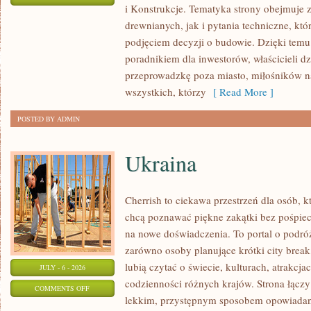
i Konstrukcje. Tematyka strony obejmuje
KOSZTY
drewnianych, jak i pytania techniczne, kt
I
podjęciem decyzji o budowie. Dzięki te
FINANSOWANIE
poradnikiem dla inwestorów, właścicieli d
przeprowadzkę poza miasto, miłośników n
wszystkich, którzy
[ Read More ]
POSTED BY ADMIN
Ukraina
Cherrish to ciekawa przestrzeń dla osób, któ
chcą poznawać piękne zakątki bez pośpiech
na nowe doświadczenia. To portal o podró
zarówno osoby planujące krótki city break,
lubią czytać o świecie, kulturach, atrakcjac
JULY - 6 - 2026
codzienności różnych krajów. Strona łączy
ON
COMMENTS OFF
lekkim, przystępnym sposobem opowiadan
UKRAINA