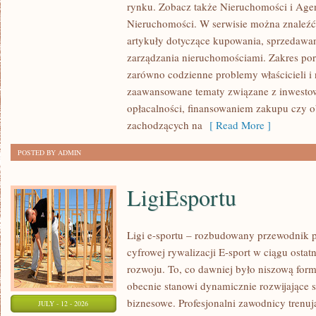
rynku. Zobacz także Nieruchomości i Agen
NIERUCHOMOŚCI
Nieruchomości. W serwisie można znaleźć
W
artykuły dotyczące kupowania, sprzedawa
POLSCE
zarządzania nieruchomościami. Zakres po
zarówno codzienne problemy właścicieli i 
zaawansowane tematy związane z inwesto
opłacalności, finansowaniem zakupu czy
zachodzących na
[ Read More ]
POSTED BY ADMIN
LigiEsportu
Ligi e-sportu – rozbudowany przewodnik po
cyfrowej rywalizacji E-sport w ciągu ostat
rozwoju. To, co dawniej było niszową for
obecnie stanowi dynamicznie rozwijające s
biznesowe. Profesjonalni zawodnicy trenuj
JULY - 12 - 2026