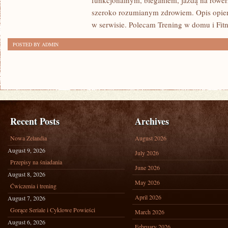
funkcjonalnym, bieganiem, jazdą na rowerz
szeroko rozumianym zdrowiem. Opis opier
w serwisie. Polecam Trening w domu i Fitn
POSTED BY ADMIN
Recent Posts
Archives
Nowa Zelandia
August 2026
August 9, 2026
July 2026
Przepisy na śniadania
June 2026
August 8, 2026
May 2026
Ćwiczenia i trening
April 2026
August 7, 2026
Gorące Seriale i Cyklowe Powieści
March 2026
August 6, 2026
February 2026