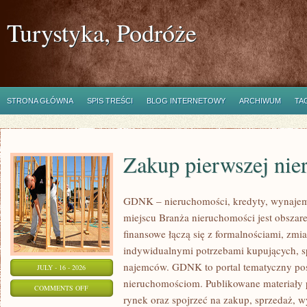
Turystyka, Podróże
STRONA GŁÓWNA
SPIS TREŚCI
BLOG INTERNETOWY
ARCHIWUM
TA
Zakup pierwszej nie
GDNK – nieruchomości, kredyty, wynaje
miejscu Branża nieruchomości jest obsza
finansowe łączą się z formalnościami, zm
indywidualnymi potrzebami kupujących, spr
najemców. GDNK to portal tematyczny p
JULY - 16 - 2026
nieruchomościom. Publikowane materiały 
ON
COMMENTS OFF
rynek oraz spojrzeć na zakup, sprzedaż, 
ZAKUP