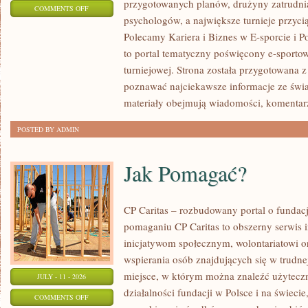
przygotowanych planów, drużyny zatrudnia
ON
COMMENTS OFF
psychologów, a największe turnieje przyci
LIGIESPORTU
Polecamy Kariera i Biznes w E-sporcie i Po
to portal tematyczny poświęcony e-sportow
turniejowej. Strona została przygotowana 
poznawać najciekawsze informacje ze świa
materiały obejmują wiadomości, komentarz
POSTED BY ADMIN
Jak Pomagać?
CP Caritas – rozbudowany portal o fundac
pomaganiu CP Caritas to obszerny serwis 
inicjatywom społecznym, wolontariatowi 
wspierania osób znajdujących się w trudnej 
miejsce, w którym można znaleźć użyteczn
JULY - 11 - 2026
działalności fundacji w Polsce i na świec
ON
COMMENTS OFF