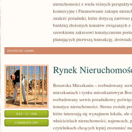
nieruchomości z wielu różnych perspekty
PIERWSZEJ
komercyjne i Finansowanie zakupu nieruc
NIERUCHOMOŚCI
znaleźć poradniki, które dotyczą zarówno 
bardziej złożonych tematów związanych z
szerokiemu zakresowi tematycznemu porta
planujących pierwszą transakcję, doświad
POSTED BY ADMIN
Rynek Nieruchomośc
Borawska Mieszkania – rozbudowany serw
mieszkaniach i rynku mieszkaniowym Bor
rozbudowany serwis poradnikowy poświęc
tematyce nieruchomości. Strona została p
które interesują się wynajmem lokalu, ale 
JULY - 13 - 2026
właścicielach nieruchomości, najemcach, 
ON
COMMENTS OFF
czytelnikach chcących lepiej zrozumieć 
RYNEK