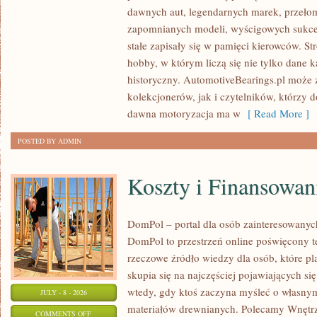
SAMOCHODY
dawnych aut, legendarnych marek, przeło
ZABYTKOWE
zapomnianych modeli, wyścigowych sukce
–
stałe zapisały się w pamięci kierowców. St
PORADNIKI
hobby, w którym liczą się nie tylko dane 
KOLEKCJONERA
historyczny. AutomotiveBearings.pl może
kolekcjonerów, jak i czytelników, którzy 
dawna motoryzacja ma w
[ Read More ]
POSTED BY ADMIN
Koszty i Finansowan
DomPol – portal dla osób zainteresowan
DomPol to przestrzeń online poświęcony 
rzeczowe źródło wiedzy dla osób, które p
skupia się na najczęściej pojawiających się
wtedy, gdy ktoś zaczyna myśleć o włas
JULY - 8 - 2026
materiałów drewnianych. Polecamy Wnętrz
ON
COMMENTS OFF