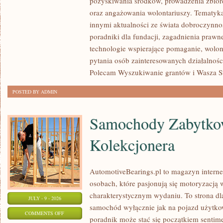
pozyskiwania środków, prowadzenia zbiór
JAK
oraz angażowania wolontariuszy. Tematyk
POMAGAĆ?
innymi aktualności ze świata dobroczynnoś
poradniki dla fundacji, zagadnienia prawn
technologie wspierające pomaganie, wolon
pytania osób zainteresowanych działalnośc
Polecam Wyszukiwanie grantów i Wasza Str
POSTED BY ADMIN
Samochody Zabytkow
Kolekcjonera
AutomotiveBearings.pl to magazyn intern
osobach, które pasjonują się motoryzacją w
charakterystycznym wydaniu. To strona dla
JULY - 9 - 2026
samochód wyłącznie jak na pojazd użytkow
ON
COMMENTS OFF
poradnik może stać się początkiem sentime