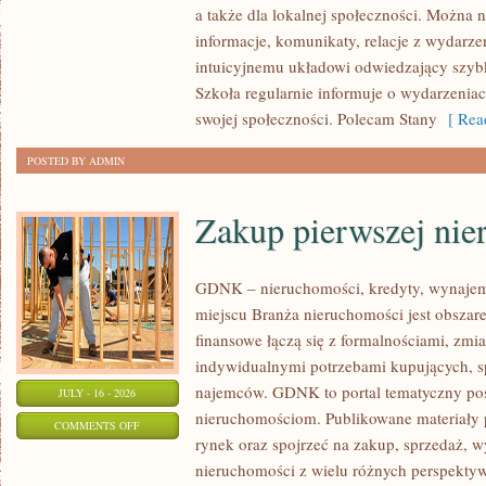
a także dla lokalnej społeczności. Można n
informacje, komunikaty, relacje z wydarze
intuicyjnemu układowi odwiedzający szybk
Szkoła regularnie informuje o wydarzenia
swojej społeczności. Polecam Stany
[ Read
POSTED BY ADMIN
Zakup pierwszej nie
GDNK – nieruchomości, kredyty, wynaje
miejscu Branża nieruchomości jest obsza
finansowe łączą się z formalnościami, zm
indywidualnymi potrzebami kupujących, spr
najemców. GDNK to portal tematyczny p
JULY - 16 - 2026
nieruchomościom. Publikowane materiały 
ON
COMMENTS OFF
rynek oraz spojrzeć na zakup, sprzedaż, 
ZAKUP
nieruchomości z wielu różnych perspekty
PIERWSZEJ