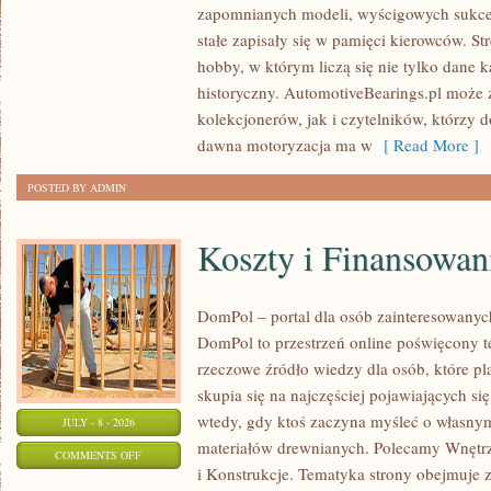
ZABYTKOWE
zapomnianych modeli, wyścigowych sukce
–
stałe zapisały się w pamięci kierowców. St
PORADNIKI
hobby, w którym liczą się nie tylko dane 
KOLEKCJONERA
historyczny. AutomotiveBearings.pl może
kolekcjonerów, jak i czytelników, którzy 
dawna motoryzacja ma w
[ Read More ]
POSTED BY ADMIN
Koszty i Finansowan
DomPol – portal dla osób zainteresowan
DomPol to przestrzeń online poświęcony 
rzeczowe źródło wiedzy dla osób, które p
skupia się na najczęściej pojawiających się
wtedy, gdy ktoś zaczyna myśleć o włas
JULY - 8 - 2026
materiałów drewnianych. Polecamy Wnętrz
ON
COMMENTS OFF
i Konstrukcje. Tematyka strony obejmuje
KOSZTY