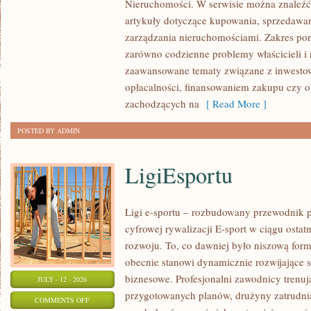
Nieruchomości. W serwisie można znaleźć
W
artykuły dotyczące kupowania, sprzedawa
POLSCE
zarządzania nieruchomościami. Zakres po
zarówno codzienne problemy właścicieli i 
zaawansowane tematy związane z inwesto
opłacalności, finansowaniem zakupu czy
zachodzących na
[ Read More ]
POSTED BY ADMIN
LigiEsportu
Ligi e-sportu – rozbudowany przewodnik po
cyfrowej rywalizacji E-sport w ciągu ostat
rozwoju. To, co dawniej było niszową for
obecnie stanowi dynamicznie rozwijające s
biznesowe. Profesjonalni zawodnicy trenuj
JULY - 12 - 2026
przygotowanych planów, drużyny zatrudnia
ON
COMMENTS OFF