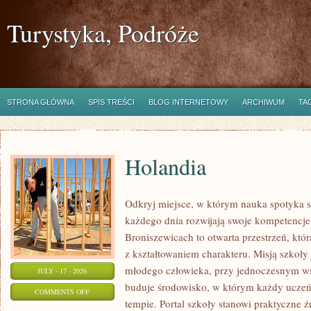
Turystyka, Podróże
STRONA GŁÓWNA
SPIS TREŚCI
BLOG INTERNETOWY
ARCHIWUM
TA
Holandia
Odkryj miejsce, w którym nauka spotyka si
każdego dnia rozwijają swoje kompetencj
Broniszewicach to otwarta przestrzeń, któ
z kształtowaniem charakteru. Misją szkoły
młodego człowieka, przy jednoczesnym ws
JULY - 17 - 2026
buduje środowisko, w którym każdy uczeń
ON
COMMENTS OFF
tempie. Portal szkoły stanowi praktyczne źr
HOLANDIA