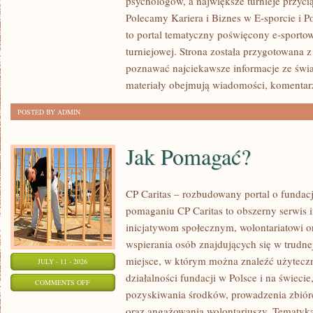
psychologów, a największe turnieje przyci
LIGIESPORTU
Polecamy Kariera i Biznes w E-sporcie i Po
to portal tematyczny poświęcony e-sportow
turniejowej. Strona została przygotowana 
poznawać najciekawsze informacje ze świa
materiały obejmują wiadomości, komentarz
POSTED BY ADMIN
Jak Pomagać?
CP Caritas – rozbudowany portal o fundac
pomaganiu CP Caritas to obszerny serwis 
inicjatywom społecznym, wolontariatowi 
wspierania osób znajdujących się w trudnej 
miejsce, w którym można znaleźć użyteczn
JULY - 11 - 2026
działalności fundacji w Polsce i na świec
ON
COMMENTS OFF
pozyskiwania środków, prowadzenia zbiór
JAK
oraz angażowania wolontariuszy. Tematyk