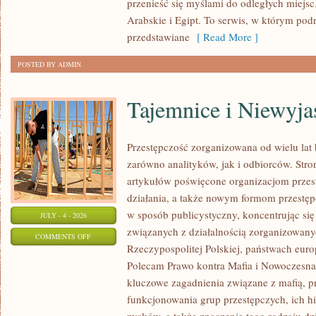
przenieść się myślami do odległych miejs
Arabskie i Egipt. To serwis, w którym podr
przedstawiane
[ Read More ]
POSTED BY ADMIN
Tajemnice i Niewyj
Przestępczość zorganizowana od wielu lat
zarówno analityków, jak i odbiorców. Str
artykułów poświęcone organizacjom przes
działania, a także nowym formom przestępc
w sposób publicystyczny, koncentrując się
JULY - 4 - 2026
związanych z działalnością zorganizowany
ON
COMMENTS OFF
Rzeczypospolitej Polskiej, państwach euro
TAJEMNICE
Polecam Prawo kontra Mafia i Nowoczesna 
I
kluczowe zagadnienia związane z mafią, p
NIEWYJAŚNIONE
funkcjonowania grup przestępczych, ich hi
SPRAWY