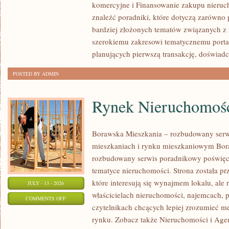
komercyjne i Finansowanie zakupu nieruc
NIERUCHOMOŚCI
znaleźć poradniki, które dotyczą zarówno 
bardziej złożonych tematów związanych z
szerokiemu zakresowi tematycznemu porta
planujących pierwszą transakcję, doświad
POSTED BY ADMIN
Rynek Nieruchomośc
Borawska Mieszkania – rozbudowany serw
mieszkaniach i rynku mieszkaniowym Bor
rozbudowany serwis poradnikowy poświęc
tematyce nieruchomości. Strona została p
które interesują się wynajmem lokalu, ale 
JULY - 13 - 2026
właścicielach nieruchomości, najemcach, 
ON
COMMENTS OFF
czytelnikach chcących lepiej zrozumieć 
RYNEK
rynku. Zobacz także Nieruchomości i Agen
NIERUCHOMOŚCI