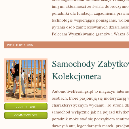
POMAGAĆ?
innymi aktualności ze świata dobroczynnoś
poradniki dla fundacji, zagadnienia prawn
technologie wspierające pomaganie, wolon
pytania osób zainteresowanych działalnośc
Polecam Wyszukiwanie grantów i Wasza Str
POSTED BY ADMIN
Samochody Zabytkow
Kolekcjonera
AutomotiveBearings.pl to magazyn intern
osobach, które pasjonują się motoryzacją w
charakterystycznym wydaniu. To strona dla
JULY - 9 - 2026
samochód wyłącznie jak na pojazd użytkow
ON
COMMENTS OFF
poradnik może stać się początkiem sentime
SAMOCHODY
dawnych aut, legendarnych marek, przeło