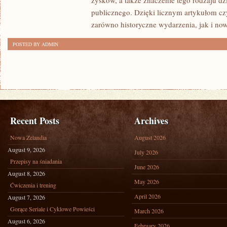
zysków, a także znaczenie tego rodzaju dz
publicznego. Dzięki licznym artykułom cz
zarówno historyczne wydarzenia, jak i no
POSTED BY ADMIN
Recent Posts
Archives
Nowa Zelandia
August 2026
August 9, 2026
July 2026
Przepisy na śniadania
June 2026
August 8, 2026
May 2026
Ćwiczenia i trening
April 2026
August 7, 2026
Gorące Seriale i Cyklowe Powieści
March 2026
August 6, 2026
February 2026