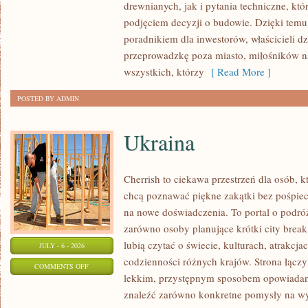
drewnianych, jak i pytania techniczne, kt
I
podjęciem decyzji o budowie. Dzięki te
FINANSOWANIE
poradnikiem dla inwestorów, właścicieli d
przeprowadzkę poza miasto, miłośników n
wszystkich, którzy
[ Read More ]
POSTED BY ADMIN
Ukraina
Cherrish to ciekawa przestrzeń dla osób, któ
chcą poznawać piękne zakątki bez pośpiech
na nowe doświadczenia. To portal o podró
zarówno osoby planujące krótki city break,
lubią czytać o świecie, kulturach, atrakcjac
JULY - 6 - 2026
codzienności różnych krajów. Strona łączy
ON
COMMENTS OFF
lekkim, przystępnym sposobem opowiadan
UKRAINA
znaleźć zarówno konkretne pomysły na wyj