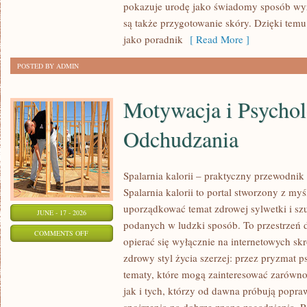
pokazuje urodę jako świadomy sposób wyr
URODA
są także przygotowanie skóry. Dzięki tem
jako poradnik
[ Read More ]
POSTED BY ADMIN
Motywacja i Psychol
Odchudzania
Spalarnia kalorii – praktyczny przewodnik
Spalarnia kalorii to portal stworzony z my
uporządkować temat zdrowej sylwetki i szu
JUNE - 17 - 2026
podanych w ludzki sposób. To przestrzeń d
ON
COMMENTS OFF
opierać się wyłącznie na internetowych skr
MOTYWACJA
zdrowy styl życia szerzej: przez pryzmat p
I
tematy, które mogą zainteresować zarówno
PSYCHOLOGIA
jak i tych, którzy od dawna próbują popra
ODCHUDZANIA