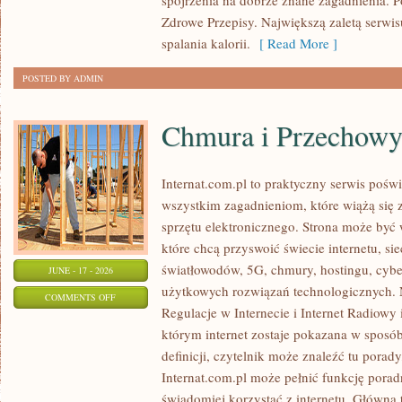
spojrzenia na dobrze znane zagadnienia. 
Zdrowe Przepisy. Największą zaletą serwisu
spalania kalorii.
[ Read More ]
POSTED BY ADMIN
Chmura i Przechow
Internat.com.pl to praktyczny serwis pośw
wszystkim zagadnieniom, które wiążą się
sprzętu elektronicznego. Strona może by
które chcą przyswoić świecie internetu, s
światłowodów, 5G, chmury, hostingu, cyb
JUNE - 17 - 2026
użytkowych rozwiązań technologicznych. N
ON
COMMENTS OFF
Regulacje w Internecie i Internet Radiowy i
CHMURA
którym internet zostaje pokazana w sposó
I
definicji, czytelnik może znaleźć tu porad
PRZECHOWYWANIE
Internat.com.pl może pełnić funkcję porad
DANYCH
świadomiej korzystać z internetu. Główna 