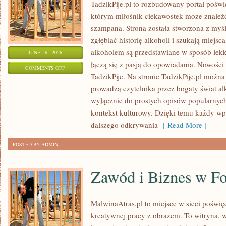
TadzikPije.pl to rozbudowany portal poświ
którym miłośnik ciekawostek może znaleźć
szampana. Strona została stworzona z myśl
zgłębiać historię alkoholi i szukają miejsc
alkoholem są przedstawiane w sposób lekki
JUNE - 6 - 2026
łączą się z pasją do opowiadania. Nowości 
ON
COMMENTS OFF
TadzikPije. Na stronie TadzikPije.pl można
WINA
prowadzą czytelnika przez bogaty świat alk
I
wyłącznie do prostych opisów popularnych
WINNICE
kontekst kulturowy. Dzięki temu każdy wpi
dalszego odkrywania
[ Read More ]
POSTED BY ADMIN
Zawód i Biznes w Fo
MalwinaAtras.pl to miejsce w sieci poświęc
kreatywnej pracy z obrazem. To witryna, w