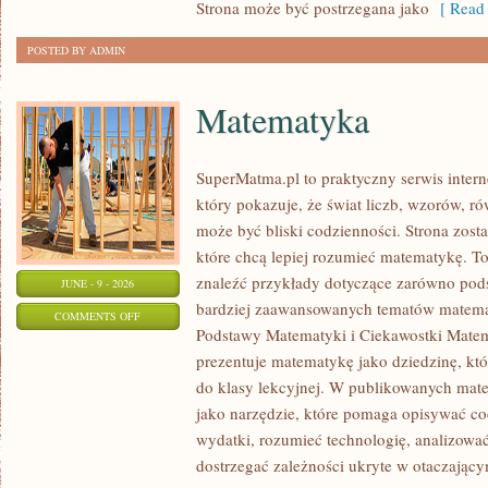
Strona może być postrzegana jako
[ Read 
POSTED BY ADMIN
Matematyka
SuperMatma.pl to praktyczny serwis inte
który pokazuje, że świat liczb, wzorów, r
może być bliski codzienności. Strona zost
które chcą lepiej rozumieć matematykę. T
znaleźć przykłady dotyczące zarówno pod
JUNE - 9 - 2026
bardziej zaawansowanych tematów matema
ON
COMMENTS OFF
Podstawy Matematyki i Ciekawostki Mate
MATEMATYKA
prezentuje matematykę jako dziedzinę, któ
do klasy lekcyjnej. W publikowanych mate
jako narzędzie, które pomaga opisywać co
wydatki, rozumieć technologię, analizowa
dostrzegać zależności ukryte w otaczający