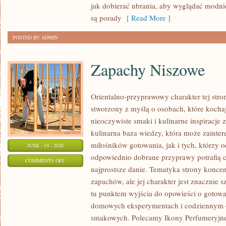
PLUS
jak dobierać ubrania, aby wyglądać modn
SIZE
są porady
[ Read More ]
POSTED BY ADMIN
Zapachy Niszowe
Orientalno-przyprawowy charakter tej stron
stworzony z myślą o osobach, które kocha
nieoczywiste smaki i kulinarne inspiracje 
kulinarna baza wiedzy, która może zainte
miłośników gotowania, jak i tych, którzy 
JUNE - 14 - 2026
odpowiednio dobrane przyprawy potrafią 
ON
COMMENTS OFF
najprostsze danie. Tematyka strony koncen
ZAPACHY
zapachów, ale jej charakter jest znacznie 
NISZOWE
tu punktem wyjścia do opowieści o gotowani
domowych eksperymentach i codziennym 
smakowych. Polecamy Ikony Perfumeryjne 