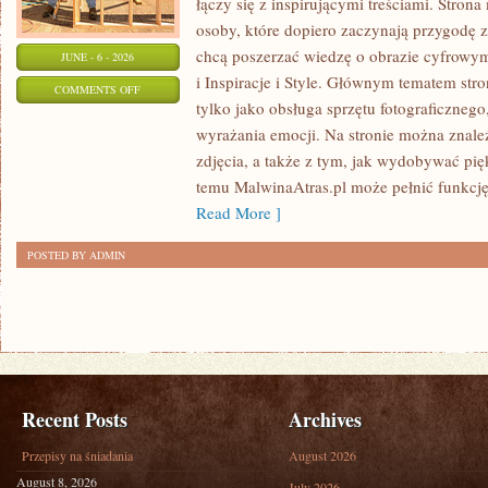
łączy się z inspirującymi treściami. Stro
osoby, które dopiero zaczynają przygodę z f
chcą poszerzać wiedzę o obrazie cyfrowym.
JUNE - 6 - 2026
i Inspiracje i Style. Głównym tematem stron
ON
COMMENTS OFF
tylko jako obsługa sprzętu fotograficznego
ZAWÓD
wyrażania emocji. Na stronie można znaleź
I
zdjęcia, a także z tym, jak wydobywać pi
BIZNES
temu MalwinaAtras.pl może pełnić funkcję 
W
Read More ]
FOTOGRAFII
POSTED BY ADMIN
Recent Posts
Archives
Przepisy na śniadania
August 2026
August 8, 2026
July 2026