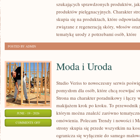
szukających sprawdzonych produktów, jak 
produktów pielęgnacyjnych. Charakter str
skupia się na produktach, które odpowiad
związane z regeneracją skóry, włosów oraz 
tematykę urody z potrzebami osób, które
[
POSTED BY ADMIN
Moda i Uroda
Studio Veriss to nowoczesny serwis pośw
pomysłom dla osób, które chcą rozwijać s
Strona ma charakter poradnikowy i łączy 
makijażem krok po kroku. To przewodnik
którym można znaleźć zarówno tematyczne 
JUNE - 19 - 2026
omówienia. Polecam Trendy i nowości i M
ON
COMMENTS OFF
strony skupia się przede wszystkim na ko
MODA
ogranicza się wyłącznie do samego malowa
I