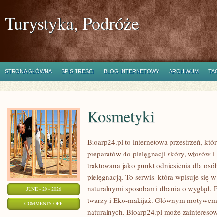
Turystyka, Podróże
STRONA GŁÓWNA
SPIS TREŚCI
BLOG INTERNETOWY
ARCHIWUM
TA
Kosmetyki
Bioarp24.pl to internetowa przestrzeń, któ
preparatów do pielęgnacji skóry, włosów i 
traktowana jako punkt odniesienia dla osób
pielęgnacją. To serwis, która wpisuje się 
naturalnymi sposobami dbania o wygląd. P
JUNE - 20 - 2026
twarzy i Eko-makijaż. Głównym motywem 
ON
COMMENTS OFF
naturalnych. Bioarp24.pl może zainteres
KOSMETYKI