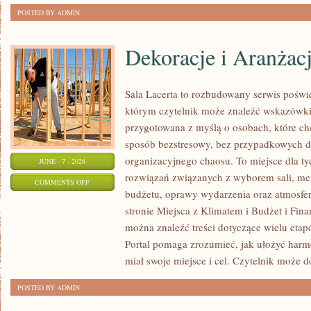
POSTED BY ADMIN
Dekoracje i Aranżac
Sala Lacerta to rozbudowany serwis poświ
którym czytelnik może znaleźć wskazówki 
przygotowana z myślą o osobach, które c
sposób bezstresowy, bez przypadkowych de
organizacyjnego chaosu. To miejsce dla ty
JUNE - 7 - 2026
rozwiązań związanych z wyborem sali, menu
ON
COMMENTS OFF
budżetu, oprawy wydarzenia oraz atmosfer
DEKORACJE
stronie Miejsca z Klimatem i Budżet i Fina
I
można znaleźć treści dotyczące wielu eta
ARANŻACJE
Portal pomaga zrozumieć, jak ułożyć har
miał swoje miejsce i cel. Czytelnik może 
POSTED BY ADMIN