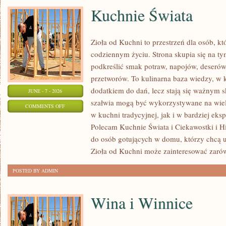
Kuchnie Świata
Zioła od Kuchni to przestrzeń dla osób, kt
codziennym życiu. Strona skupia się na ty
podkreślić smak potraw, napojów, deseró
przetworów. To kulinarna baza wiedzy, w k
dodatkiem do dań, lecz stają się ważnym s
JUNE - 7 - 2026
szałwia mogą być wykorzystywane na wie
ON
COMMENTS OFF
w kuchni tradycyjnej, jak i w bardziej ek
KUCHNIE
Polecam Kuchnie Świata i Ciekawostki i His
ŚWIATA
do osób gotujących w domu, którzy chcą u
Zioła od Kuchni może zainteresować zaró
POSTED BY ADMIN
Wina i Winnice