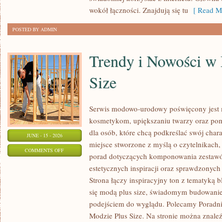
wokół łączności. Znajdują się tu
[ Read Mo
POSTED BY ADMIN
Trendy i Nowości w
Size
Serwis modowo-urodowy poświęcony jest m
kosmetykom, upiększaniu twarzy oraz po
dla osób, które chcą podkreślać swój chara
JUNE - 15 - 2026
miejsce stworzone z myślą o czytelnikach,
ON
COMMENTS OFF
porad dotyczących komponowania zestawów
TRENDY
estetycznych inspiracji oraz sprawdzonyc
I
Strona łączy inspiracyjny ton z tematyką b
NOWOŚCI
się modą plus size, świadomym budowani
W
podejściem do wyglądu. Polecamy Poradni
MODZIE
Modzie Plus Size. Na stronie można znaleź