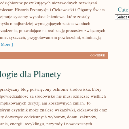
zedsiębiorstw poszukujących niezawodnych rozwiązań
Cate
Polecam Historia Przemysłu i Ciekawostki i Giganty Świata.
bejmuje systemy wysokociśnieniowe, które zostały
Categories
yślą o najbardziej wymagających zastosowaniach.
ządzenia, pozwalające na realizację procesów związanych
nieczyszczeń, przygotowaniem powierzchni, eliminacją
 More ]
CONTINUE
ogie dla Planety
praktyczny blog poświęcony ochronie środowiska, który
dpowiedzialność za środowisko nie musi oznaczać wielkich
mplikowanych decyzji ani kosztownych zmian. To
którym czytelnik może znaleźć wskazówki, ciekawostki oraz
ksty dotyczące codziennych wyborów, domu, zakupów,
ania, energii, recyklingu, przyrody i nowoczesnych