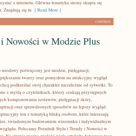
zystać z internetu. Główna tematyka strony skupia się
. Znajdują się tu
[ Read More ]
CONTINUE
 i Nowości w Modzie Plus
urodowy poświęcony jest modzie, pielęgnacji,
piększaniu twarzy oraz pomysłom na atrakcyjny wygląd
 chcą podkreślać swój charakter niezależnie od sylwetki. To
one z myślą o czytelnikach, którzy szukają przystępnych
ych komponowania zestawów, pielęgnacji skóry,
nspiracji oraz sprawdzonych sposobów na lepszy wygląd.
spiracyjny ton z tematyką bliską osobom, które interesują
 size, świadomym budowaniem wizerunku i indywidualnym
wyglądu. Polecamy Poradnik Stylu i Trendy i Nowości w
ze. Na stronie można znaleźć wiele artykuły dotyczące tego,