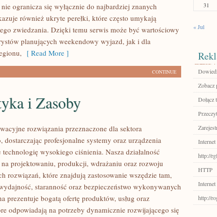
31
ie ogranicza się wyłącznie do najbardziej znanych
okazuje również ukryte perełki, które często umykają
« Jul
ego zwiedzania. Dzięki temu serwis może być wartościowy
rystów planujących weekendowy wyjazd, jak i dla
egionu,
[ Read More ]
Rekl
Dowiedz
CONTINUE
Zobacz p
tyka i Zasoby
Dołącz t
Przeczyt
acyjne rozwiązania przeznaczone dla sektora
Zarejest
 dostarczając profesjonalne systemy oraz urządzenia
Internet
 technologię wysokiego ciśnienia. Nasza działalność
http://r
ę na projektowaniu, produkcji, wdrażaniu oraz rozwoju
HTTP
 rozwiązań, które znajdują zastosowanie wszędzie tam,
Internet
ę wydajność, staranność oraz bezpieczeństwo wykonywanych
na prezentuje bogatą ofertę produktów, usług oraz
http://r
tóre odpowiadają na potrzeby dynamicznie rozwijającego się