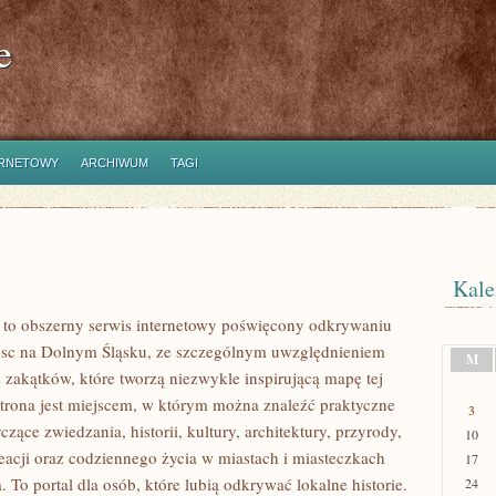
e
ERNETOWY
ARCHIWUM
TAGI
Kale
to obszerny serwis internetowy poświęcony odkrywaniu
jsc na Dolnym Śląsku, ze szczególnym uwzględnieniem
M
 zakątków, które tworzą niezwykle inspirującą mapę tej
 Strona jest miejscem, w którym można znaleźć praktyczne
3
czące zwiedzania, historii, kultury, architektury, przyrody,
10
eacji oraz codziennego życia w miastach i miasteczkach
17
 To portal dla osób, które lubią odkrywać lokalne historie.
24