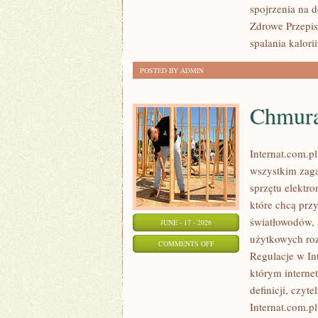
ODCHUDZANIA
spojrzenia na 
Zdrowe Przepisy
spalania kalorii
POSTED BY ADMIN
Chmura
Internat.com.p
wszystkim zaga
sprzętu elektr
które chcą prz
światłowodów, 
JUNE - 17 - 2026
użytkowych roz
ON
COMMENTS OFF
Regulacje w Int
CHMURA
którym interne
I
definicji, czyt
PRZECHOWYWANIE
Internat.com.p
DANYCH