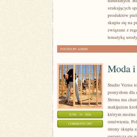
naturalnych. B
KOSMETYKI
szukających sp
produktów piel
skupia się na 
związane z rege
tematykę urody
POSTED BY ADMIN
Moda i
Studio Veriss 
pomysłom dla o
Strona ma char
makijażem kro
którym można z
JUNE - 19 - 2026
omówienia. Pol
ON
COMMENTS OFF
strony skupia 
MODA
ogranicza się 