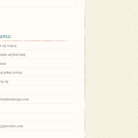
ama:
 się więcej
ełen artykuł tutaj
eraz
aj pełną wersję
ruj się
gfurnituredesign.com
oggijewelers.com