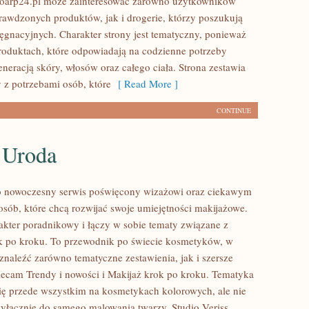
ioarp24.pl może zainteresować zarówno użytkowników
rawdzonych produktów, jak i drogerie, którzy poszukują
ęgnacyjnych. Charakter strony jest tematyczny, ponieważ
produktach, które odpowiadają na codzienne potrzeby
neracją skóry, włosów oraz całego ciała. Strona zestawia
 z potrzebami osób, które
[ Read More ]
CONTINUE
 Uroda
to nowoczesny serwis poświęcony wizażowi oraz ciekawym
sób, które chcą rozwijać swoje umiejętności makijażowe.
akter poradnikowy i łączy w sobie tematy związane z
k po kroku. To przewodnik po świecie kosmetyków, w
naleźć zarówno tematyczne zestawienia, jak i szersze
ecam Trendy i nowości i Makijaż krok po kroku. Tematyka
się przede wszystkim na kosmetykach kolorowych, ale nie
wyłącznie do samego malowania twarzy. Studio Veriss