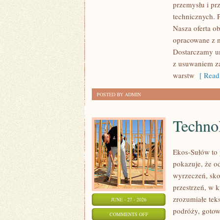
przemysłu i pr
ZASOBY
technicznych. 
Nasza oferta o
opracowane z m
Dostarczamy ur
z usuwaniem za
warstw
[ Read
POSTED BY ADMIN
Technol
Ekos-Sułów to 
pokazuje, że o
wyrzeczeń, sko
przestrzeń, w 
zrozumiałe te
JUNE - 27 - 2026
podróży, gotow
ON
COMMENTS OFF