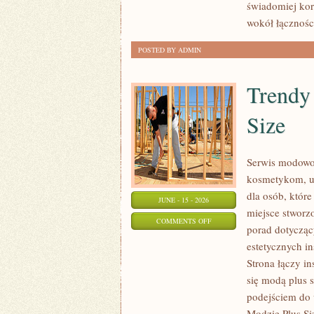
świadomiej kor
wokół łączności
POSTED BY ADMIN
Trendy
Size
Serwis modowo-
kosmetykom, u
dla osób, które
JUNE - 15 - 2026
miejsce stworz
ON
COMMENTS OFF
porad dotycząc
TRENDY
estetycznych i
I
Strona łączy in
NOWOŚCI
się modą plus
W
podejściem do 
MODZIE
Modzie Plus Si