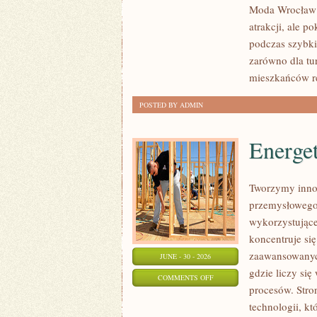
Moda Wrocław n
atrakcji, ale p
podczas szybki
zarówno dla tu
mieszkańców r
POSTED BY ADMIN
Energe
Tworzymy innow
przemysłowego,
wykorzystujące
koncentruje si
zaawansowanych
JUNE - 30 - 2026
gdzie liczy si
ON
COMMENTS OFF
procesów. Stro
ENERGETYKA
technologii, k
I