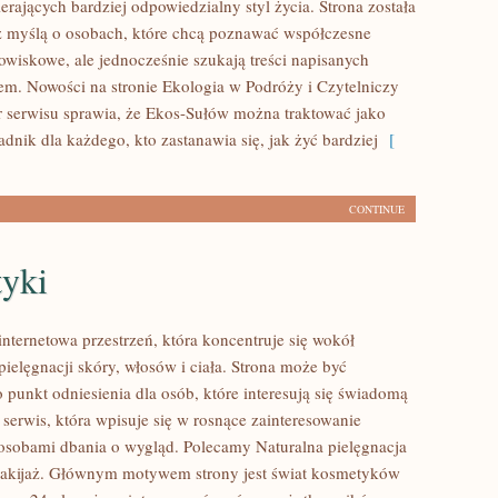
rających bardziej odpowiedzialny styl życia. Strona została
 myślą o osobach, które chcą poznawać współczesne
wiskowe, ale jednocześnie szukają treści napisanych
em. Nowości na stronie Ekologia w Podróży i Czytelniczy
r serwisu sprawia, że Ekos-Sułów można traktować jako
dnik dla każdego, kto zastanawia się, jak żyć bardziej
[
CONTINUE
yki
internetowa przestrzeń, która koncentruje się wokół
ielęgnacji skóry, włosów i ciała. Strona może być
 punkt odniesienia dla osób, które interesują się świadomą
 serwis, która wpisuje się w rosnące zainteresowanie
osobami dbania o wygląd. Polecamy Naturalna pielęgnacja
makijaż. Głównym motywem strony jest świat kosmetyków