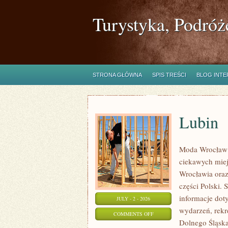
Turystyka, Podróż
STRONA GŁÓWNA
SPIS TREŚCI
BLOG INT
Lubin
Moda Wrocław 
ciekawych mie
Wrocławia oraz
części Polski.
informacje doty
JULY - 2 - 2026
wydarzeń, rekr
ON
COMMENTS OFF
Dolnego Śląska.
LUBIN