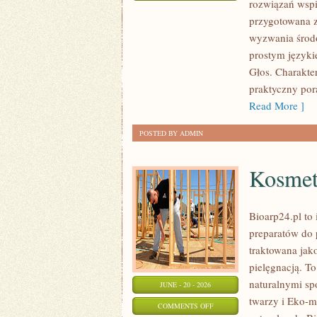
rozwiązań wspie
TECHNOLOGIE
przygotowana z
DLA
wyzwania środo
PLANETY
prostym języki
Głos. Charakte
praktyczny pora
Read More ]
POSTED BY ADMIN
Kosmet
Bioarp24.pl to 
preparatów do p
traktowana jako
pielęgnacją. To
naturalnymi sp
JUNE - 20 - 2026
twarzy i Eko-
ON
COMMENTS OFF