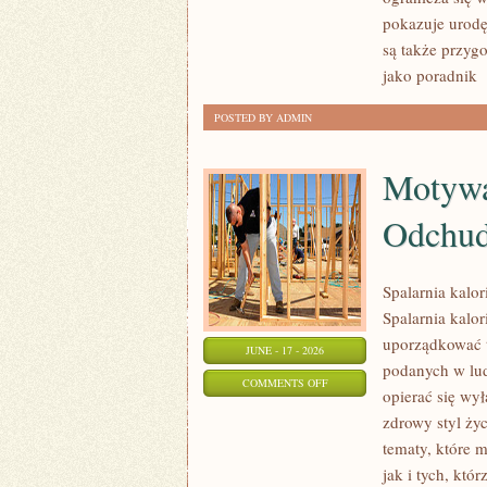
I
pokazuje urodę
URODA
są także przyg
jako poradnik
[
POSTED BY ADMIN
Motywa
Odchud
Spalarnia kalo
Spalarnia kalor
uporządkować t
JUNE - 17 - 2026
podanych w lud
ON
COMMENTS OFF
opierać się wył
MOTYWACJA
zdrowy styl życ
I
tematy, które 
PSYCHOLOGIA
jak i tych, kt