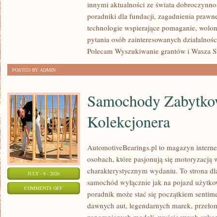
innymi aktualności ze świata dobroczynnoś
poradniki dla fundacji, zagadnienia prawn
technologie wspierające pomaganie, wolon
pytania osób zainteresowanych działalnośc
Polecam Wyszukiwanie grantów i Wasza Str
POSTED BY ADMIN
Samochody Zabytkow
Kolekcjonera
AutomotiveBearings.pl to magazyn intern
osobach, które pasjonują się motoryzacją w
charakterystycznym wydaniu. To strona dla
JULY - 9 - 2026
samochód wyłącznie jak na pojazd użytkow
ON
COMMENTS OFF
poradnik może stać się początkiem sentime
SAMOCHODY
dawnych aut, legendarnych marek, przeło
ZABYTKOWE