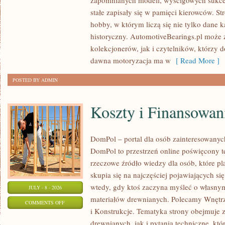
zapomnianych modeli, wyścigowych sukce
–
stałe zapisały się w pamięci kierowców. St
PORADNIKI
hobby, w którym liczą się nie tylko dane 
KOLEKCJONERA
historyczny. AutomotiveBearings.pl może
kolekcjonerów, jak i czytelników, którzy 
dawna motoryzacja ma w
[ Read More ]
POSTED BY ADMIN
Koszty i Finansowan
DomPol – portal dla osób zainteresowan
DomPol to przestrzeń online poświęcony 
rzeczowe źródło wiedzy dla osób, które p
skupia się na najczęściej pojawiających się
wtedy, gdy ktoś zaczyna myśleć o włas
JULY - 8 - 2026
materiałów drewnianych. Polecamy Wnętrz
ON
COMMENTS OFF
i Konstrukcje. Tematyka strony obejmuje
KOSZTY
drewnianych, jak i pytania techniczne, kt