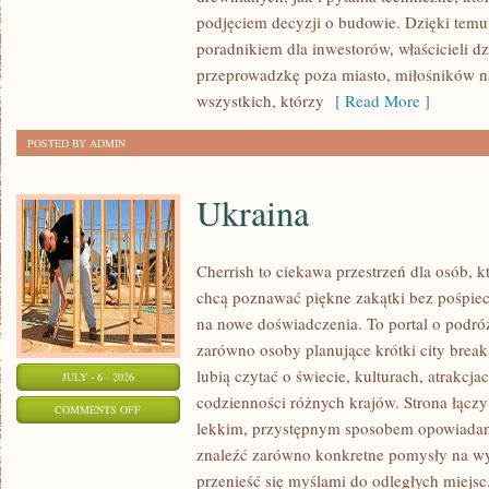
I
podjęciem decyzji o budowie. Dzięki te
FINANSOWANIE
poradnikiem dla inwestorów, właścicieli d
przeprowadzkę poza miasto, miłośników n
wszystkich, którzy
[ Read More ]
POSTED BY ADMIN
Ukraina
Cherrish to ciekawa przestrzeń dla osób, któ
chcą poznawać piękne zakątki bez pośpiech
na nowe doświadczenia. To portal o podró
zarówno osoby planujące krótki city break,
lubią czytać o świecie, kulturach, atrakcjac
JULY - 6 - 2026
codzienności różnych krajów. Strona łączy
ON
COMMENTS OFF
lekkim, przystępnym sposobem opowiadan
UKRAINA
znaleźć zarówno konkretne pomysły na wyj
przenieść się myślami do odległych miejs