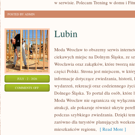
w serwisie. Polecam Trening w domu i Fitn
POSTED BY ADMIN
Lubin
Moda Wrocław to obszerny serwis intern
ciekawych miejsc na Dolnym Śląsku, ze 
Wrocławia oraz zakątków, które tworzą nie
części Polski. Strona jest miejscem, w kt
informacje dotyczące zwiedzania, historii, 
JULY - 2 - 2026
wydarzeń, rekreacji oraz codziennego życi
ON
COMMENTS OFF
Dolnego Śląska. To portal dla osób, które 
LUBIN
Moda Wrocław nie ogranicza się wyłącznie
atrakcji, ale pokazuje również ukryte pere
podczas szybkiego zwiedzania. Dzięki te
zarówno dla turystów planujących weekend
mieszkańców regionu,
[ Read More ]