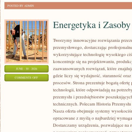
POSTED BY ADMIN
Energetyka i Zasoby
Tworzymy innowacyjne rozwiązania przezn
przemysłowego, dostarczając profesjonaln
wykorzystujące technologię wysokiego ciś
koncentruje się na projektowaniu, produkc
zaawansowanych rozwiązań, które znajduj
JUNE - 30 - 2026
gdzie liczy się wydajność, staranność o
ON
COMMENTS OFF
procesów. Strona prezentuje bogatą ofertę
ENERGETYKA
technologii, które odpowiadają na potrzeb
I
przemysłu i przedsiębiorstw poszukujący
ZASOBY
technicznych. Polecam Historia Przemysłu 
Nasza oferta obejmuje systemy wysokociśn
opracowane z myślą o najbardziej wymaga
Dostarczamy urządzenia, pozwalające na r