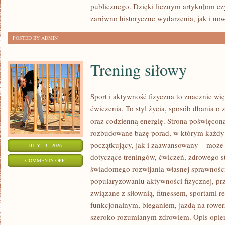
publicznego. Dzięki licznym artykułom cz
zarówno historyczne wydarzenia, jak i no
POSTED BY ADMIN
Trening siłowy
Sport i aktywność fizyczna to znacznie wię
ćwiczenia. To styl życia, sposób dbania o
oraz codzienną energię. Strona poświęcona
rozbudowane bazę porad, w którym każdy
początkujący, jak i zaawansowany – może 
JULY - 3 - 2026
dotyczące treningów, ćwiczeń, zdrowego st
ON
COMMENTS OFF
świadomego rozwijania własnej sprawności
TRENING
popularyzowaniu aktywności fizycznej, pr
SIŁOWY
związane z siłownią, fitnessem, sportami r
funkcjonalnym, bieganiem, jazdą na rowerz
szeroko rozumianym zdrowiem. Opis opier