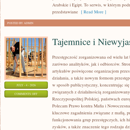
Arabskie i Egipt. To serwis, w którym podr
przedstawiane
[ Read More ]
POSTED BY ADMIN
Tajemnice i Niewyj
Przestępczość zorganizowana od wielu lat
zarówno analityków, jak i odbiorców. Str
artykułów poświęcone organizacjom przes
działania, a także nowym formom przestępc
w sposób publicystyczny, koncentrując się
JULY - 4 - 2026
związanych z działalnością zorganizowany
ON
COMMENTS OFF
Rzeczypospolitej Polskiej, państwach euro
TAJEMNICE
Polecam Prawo kontra Mafia i Nowoczesna 
I
kluczowe zagadnienia związane z mafią, p
NIEWYJAŚNIONE
funkcjonowania grup przestępczych, ich hi
SPRAWY
zysków, a także znaczenie tego rodzaju dz