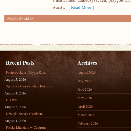
z usuwaniem zanieczyszczeń, przygotowan
warstw
[ Read More ]
POSTED BY ADMIN
Recent Posts
Archives
Postprodukcja i Edycja Zdjęć
August 2026
August 5, 2026
July 2026
Sportowe Ciekawostki i Rekordy
June 2026
August 4, 2026
May 2026
Dla Was
April 2026
August 3, 2026
Dźwięki Natury i Ambient
March 2026
August 1, 2026
February 2026
Polska Literatura w Centrum