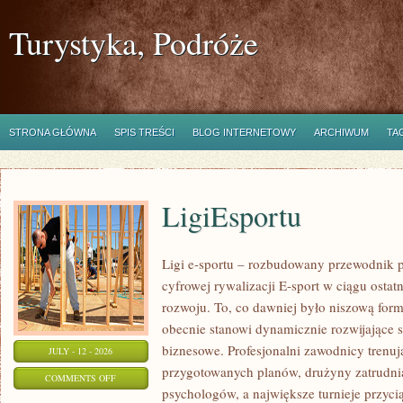
Turystyka, Podróże
STRONA GŁÓWNA
SPIS TREŚCI
BLOG INTERNETOWY
ARCHIWUM
TA
LigiEsportu
Ligi e-sportu – rozbudowany przewodnik po
cyfrowej rywalizacji E-sport w ciągu ostat
rozwoju. To, co dawniej było niszową for
obecnie stanowi dynamicznie rozwijające s
biznesowe. Profesjonalni zawodnicy trenuj
JULY - 12 - 2026
przygotowanych planów, drużyny zatrudnia
ON
COMMENTS OFF
psychologów, a największe turnieje przyci
LIGIESPORTU