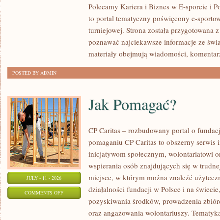
Polecamy Kariera i Biznes w E-sporcie i Po
to portal tematyczny poświęcony e-sportow
turniejowej. Strona została przygotowana 
poznawać najciekawsze informacje ze świa
materiały obejmują wiadomości, komentarz
POSTED BY ADMIN
Jak Pomagać?
CP Caritas – rozbudowany portal o fundac
pomaganiu CP Caritas to obszerny serwis 
inicjatywom społecznym, wolontariatowi 
wspierania osób znajdujących się w trudnej 
miejsce, w którym można znaleźć użyteczn
JULY - 11 - 2026
działalności fundacji w Polsce i na świec
ON
COMMENTS OFF
pozyskiwania środków, prowadzenia zbiór
JAK
oraz angażowania wolontariuszy. Tematyk
POMAGAĆ?