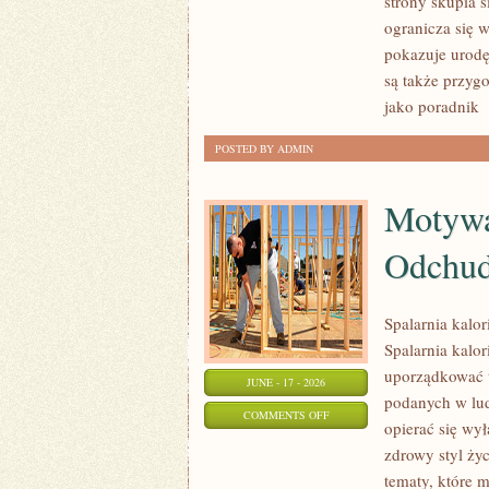
strony skupia 
MODA
ogranicza się 
I
pokazuje urodę
URODA
są także przyg
jako poradnik
[
POSTED BY ADMIN
Motywa
Odchud
Spalarnia kalo
Spalarnia kalor
uporządkować t
JUNE - 17 - 2026
podanych w lud
ON
COMMENTS OFF
opierać się wył
MOTYWACJA
zdrowy styl życ
I
tematy, które 