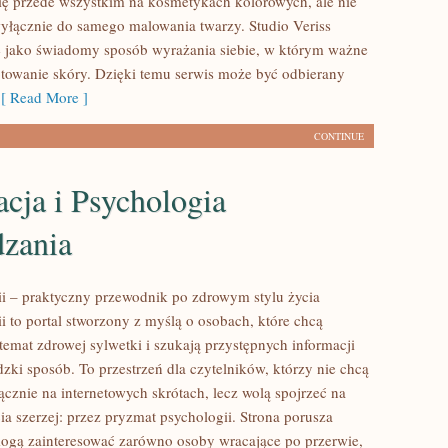
się przede wszystkim na kosmetykach kolorowych, ale nie
wyłącznie do samego malowania twarzy. Studio Veriss
 jako świadomy sposób wyrażania siebie, w którym ważne
otowanie skóry. Dzięki temu serwis może być odbierany
 Read More ]
CONTINUE
cja i Psychologia
zania
rii – praktyczny przewodnik po zdrowym stylu życia
ii to portal stworzony z myślą o osobach, które chcą
emat zdrowej sylwetki i szukają przystępnych informacji
zki sposób. To przestrzeń dla czytelników, którzy nie chcą
ącznie na internetowych skrótach, lecz wolą spojrzeć na
ia szerzej: przez pryzmat psychologii. Strona porusza
mogą zainteresować zarówno osoby wracające po przerwie,