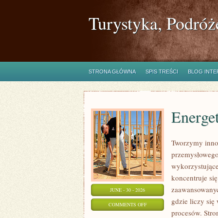
Turystyka, Podróż
STRONA GŁÓWNA
SPIS TREŚCI
BLOG INT
Energe
Tworzymy innow
przemysłowego,
wykorzystujące
koncentruje si
zaawansowanych
JUNE - 30 - 2026
gdzie liczy si
ON
COMMENTS OFF
procesów. Stro
ENERGETYKA