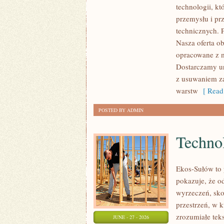
technologii, k
I
przemysłu i pr
ZASOBY
technicznych. 
Nasza oferta o
opracowane z m
Dostarczamy ur
z usuwaniem za
warstw
[ Read
POSTED BY ADMIN
Technol
Ekos-Sułów to 
pokazuje, że o
wyrzeczeń, sko
przestrzeń, w 
zrozumiałe te
JUNE - 27 - 2026