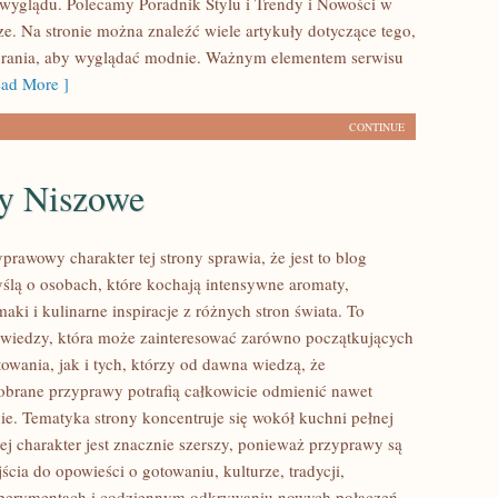
wyglądu. Polecamy Poradnik Stylu i Trendy i Nowości w
ze. Na stronie można znaleźć wiele artykuły dotyczące tego,
brania, aby wyglądać modnie. Ważnym elementem serwisu
ad More ]
CONTINUE
y Niszowe
prawowy charakter tej strony sprawia, że jest to blog
ślą o osobach, które kochają intensywne aromaty,
aki i kulinarne inspiracje z różnych stron świata. To
 wiedzy, która może zainteresować zarówno początkujących
owania, jak i tych, którzy od dawna wiedzą, że
brane przyprawy potrafią całkowicie odmienić nawet
nie. Tematyka strony koncentruje się wokół kuchni pełnej
ej charakter jest znacznie szerszy, ponieważ przyprawy są
cia do opowieści o gotowaniu, kulturze, tradycji,
erymentach i codziennym odkrywaniu nowych połączeń