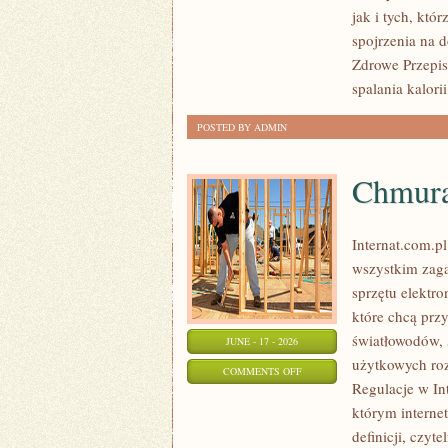
PSYCHOLOGIA
jak i tych, kt
ODCHUDZANIA
spojrzenia na 
Zdrowe Przepisy
spalania kalorii
POSTED BY ADMIN
Chmura
Internat.com.p
wszystkim zaga
sprzętu elektr
które chcą prz
światłowodów, 
JUNE - 17 - 2026
użytkowych roz
ON
COMMENTS OFF
Regulacje w Int
CHMURA
którym interne
I
definicji, czyt
PRZECHOWYWANIE