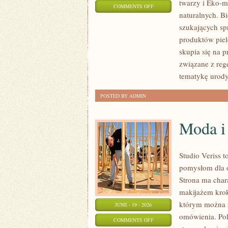
twarzy i Eko-
ON
COMMENTS OFF
naturalnych. B
KOSMETYKI
szukających sp
produktów piel
skupia się na 
związane z rege
tematykę urody
POSTED BY ADMIN
Moda i
Studio Veriss 
pomysłom dla o
Strona ma char
makijażem kro
którym można z
JUNE - 19 - 2026
omówienia. Pol
ON
COMMENTS OFF