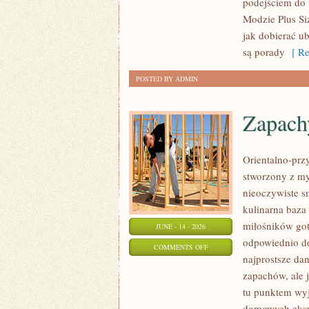
podejściem do 
MODZIE
Modzie Plus Si
PLUS
jak dobierać u
SIZE
są porady
[ Re
POSTED BY ADMIN
Zapach
Orientalno-przy
stworzony z my
nieoczywiste sm
kulinarna baza
miłośników got
JUNE - 14 - 2026
odpowiednio do
ON
COMMENTS OFF
najprostsze da
ZAPACHY
zapachów, ale j
NISZOWE
tu punktem wyjś
domowych eksp