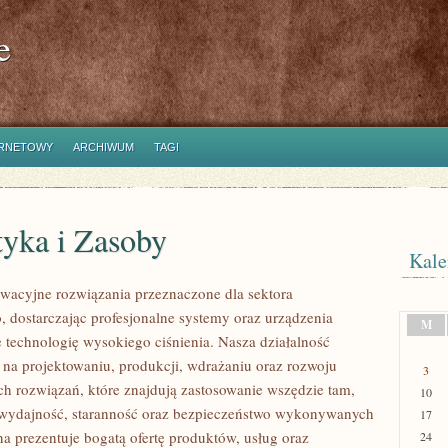
e
ERNETOWY
ARCHIWUM
TAGI
tyka i Zasoby
Kale
acyjne rozwiązania przeznaczone dla sektora
 dostarczając profesjonalne systemy oraz urządzenia
M
 technologię wysokiego ciśnienia. Nasza działalność
ę na projektowaniu, produkcji, wdrażaniu oraz rozwoju
3
 rozwiązań, które znajdują zastosowanie wszędzie tam,
10
ę wydajność, staranność oraz bezpieczeństwo wykonywanych
17
na prezentuje bogatą ofertę produktów, usług oraz
24