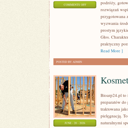
podróży, gotow
ON
COMMENTS OFF
rozwiązań wspie
TECHNOLOGIE
przygotowana z
DLA
wyzwania środo
PLANETY
prostym języki
Głos. Charakte
praktyczny pora
Read More ]
POSTED BY ADMIN
Kosmet
Bioarp24.pl to 
preparatów do p
traktowana jako
pielęgnacją. To
naturalnymi sp
JUNE - 20 - 2026