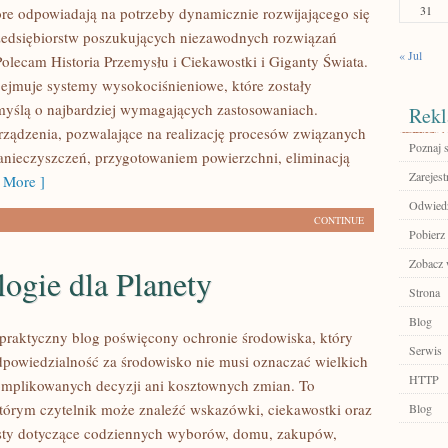
31
tóre odpowiadają na potrzeby dynamicznie rozwijającego się
zedsiębiorstw poszukujących niezawodnych rozwiązań
« Jul
Polecam Historia Przemysłu i Ciekawostki i Giganty Świata.
bejmuje systemy wysokociśnieniowe, które zostały
yślą o najbardziej wymagających zastosowaniach.
Rekl
ządzenia, pozwalające na realizację procesów związanych
Poznaj 
nieczyszczeń, przygotowaniem powierzchni, eliminacją
Zarejest
 More ]
Odwiedź 
CONTINUE
Pobierz
Zobacz 
ogie dla Planety
Strona
Blog
praktyczny blog poświęcony ochronie środowiska, który
Serwis
dpowiedzialność za środowisko nie musi oznaczać wielkich
HTTP
mplikowanych decyzji ani kosztownych zmian. To
którym czytelnik może znaleźć wskazówki, ciekawostki oraz
Blog
ksty dotyczące codziennych wyborów, domu, zakupów,