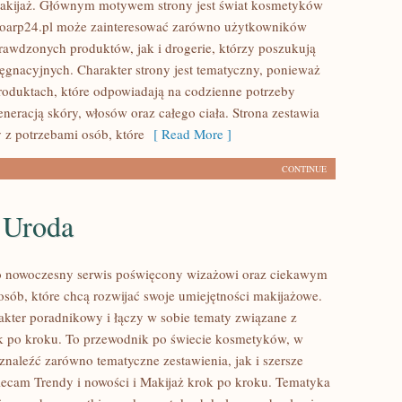
makijaż. Głównym motywem strony jest świat kosmetyków
ioarp24.pl może zainteresować zarówno użytkowników
rawdzonych produktów, jak i drogerie, którzy poszukują
ęgnacyjnych. Charakter strony jest tematyczny, ponieważ
produktach, które odpowiadają na codzienne potrzeby
neracją skóry, włosów oraz całego ciała. Strona zestawia
 z potrzebami osób, które
[ Read More ]
CONTINUE
 Uroda
to nowoczesny serwis poświęcony wizażowi oraz ciekawym
sób, które chcą rozwijać swoje umiejętności makijażowe.
akter poradnikowy i łączy w sobie tematy związane z
k po kroku. To przewodnik po świecie kosmetyków, w
naleźć zarówno tematyczne zestawienia, jak i szersze
ecam Trendy i nowości i Makijaż krok po kroku. Tematyka