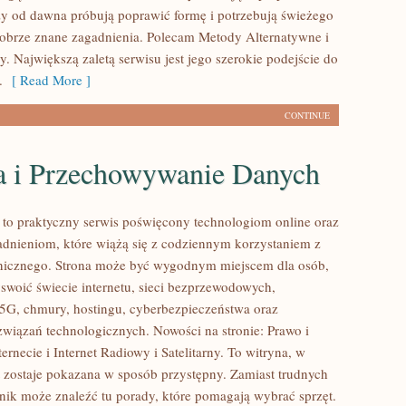
órzy od dawna próbują poprawić formę i potrzebują świeżego
dobrze znane zagadnienia. Polecam Metody Alternatywne i
. Największą zaletą serwisu jest jego szerokie podejście do
.
[ Read More ]
CONTINUE
 i Przechowywanie Danych
l to praktyczny serwis poświęcony technologiom online oraz
dnieniom, które wiążą się z codziennym korzystaniem z
onicznego. Strona może być wygodnym miejscem dla osób,
yswoić świecie internetu, sieci bezprzewodowych,
5G, chmury, hostingu, cyberbezpieczeństwa oraz
wiązań technologicznych. Nowości na stronie: Prawo i
ernecie i Internet Radiowy i Satelitarny. To witryna, w
t zostaje pokazana w sposób przystępny. Zamiast trudnych
elnik może znaleźć tu porady, które pomagają wybrać sprzęt.