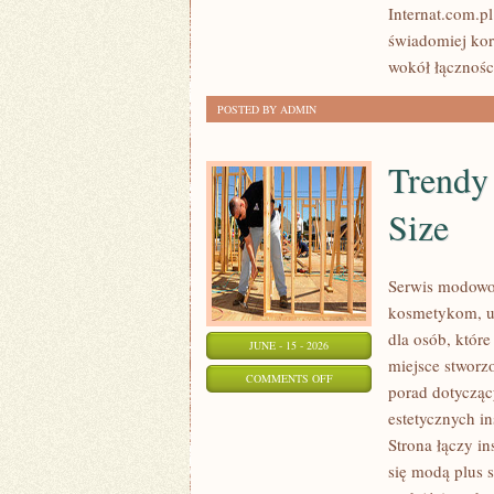
Internat.com.p
DANYCH
świadomiej kor
wokół łączności
POSTED BY ADMIN
Trendy
Size
Serwis modowo-
kosmetykom, u
dla osób, które
JUNE - 15 - 2026
miejsce stworz
ON
COMMENTS OFF
porad dotycząc
TRENDY
estetycznych i
I
Strona łączy in
NOWOŚCI
się modą plus
W