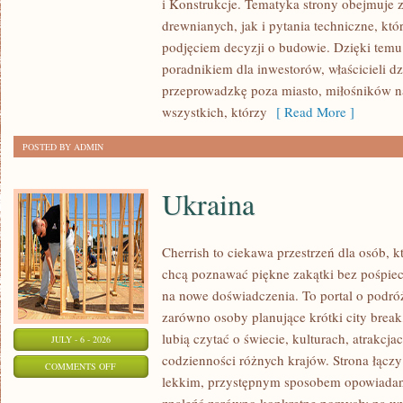
i Konstrukcje. Tematyka strony obejmuje
KOSZTY
drewnianych, jak i pytania techniczne, kt
I
podjęciem decyzji o budowie. Dzięki te
FINANSOWANIE
poradnikiem dla inwestorów, właścicieli d
przeprowadzkę poza miasto, miłośników n
wszystkich, którzy
[ Read More ]
POSTED BY ADMIN
Ukraina
Cherrish to ciekawa przestrzeń dla osób, któ
chcą poznawać piękne zakątki bez pośpiech
na nowe doświadczenia. To portal o podró
zarówno osoby planujące krótki city break,
lubią czytać o świecie, kulturach, atrakcjac
JULY - 6 - 2026
codzienności różnych krajów. Strona łączy
ON
COMMENTS OFF
lekkim, przystępnym sposobem opowiadan
UKRAINA