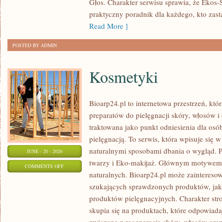
Głos. Charakter serwisu sprawia, że Ekos
praktyczny poradnik dla każdego, kto zasta
Read More ]
POSTED BY ADMIN
Kosmetyki
Bioarp24.pl to internetowa przestrzeń, któ
preparatów do pielęgnacji skóry, włosów i 
traktowana jako punkt odniesienia dla osób
pielęgnacją. To serwis, która wpisuje się 
naturalnymi sposobami dbania o wygląd. P
JUNE - 20 - 2026
twarzy i Eko-makijaż. Głównym motywem 
ON
COMMENTS OFF
naturalnych. Bioarp24.pl może zainteres
KOSMETYKI
szukających sprawdzonych produktów, jak 
produktów pielęgnacyjnych. Charakter str
skupia się na produktach, które odpowiad