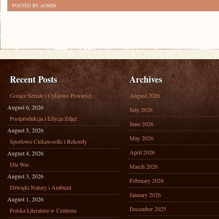
POSTED BY ADMIN
Recent Posts
Archives
Gorące Seriale i Cyklowe Powieści
August 2026
August 6, 2026
July 2026
Postprodukcja i Edycja Zdjęć
June 2026
August 5, 2026
May 2026
Sportowe Ciekawostki i Rekordy
April 2026
August 4, 2026
Dla Was
March 2026
August 3, 2026
February 2026
Dźwięki Natury i Ambient
January 2026
August 1, 2026
December 2025
Polska Literatura w Centrum