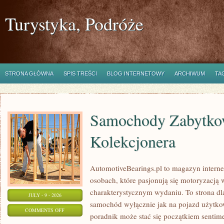
Turystyka, Podróże
STRONA GŁÓWNA
SPIS TREŚCI
BLOG INTERNETOWY
ARCHIWUM
TA
Samochody Zabytkow
Kolekcjonera
AutomotiveBearings.pl to magazyn intern
osobach, które pasjonują się motoryzacją w
charakterystycznym wydaniu. To strona dla
JULY - 9 - 2026
samochód wyłącznie jak na pojazd użytkow
ON
COMMENTS OFF
poradnik może stać się początkiem sentime
SAMOCHODY