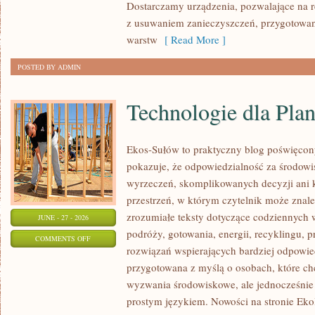
Dostarczamy urządzenia, pozwalające na r
z usuwaniem zanieczyszczeń, przygotowan
warstw
[ Read More ]
POSTED BY ADMIN
Technologie dla Plan
Ekos-Sułów to praktyczny blog poświęcon
pokazuje, że odpowiedzialność za środowi
wyrzeczeń, skomplikowanych decyzji ani 
przestrzeń, w którym czytelnik może znal
zrozumiałe teksty dotyczące codziennyc
JUNE - 27 - 2026
podróży, gotowania, energii, recyklingu, 
ON
COMMENTS OFF
rozwiązań wspierających bardziej odpowiedz
TECHNOLOGIE
przygotowana z myślą o osobach, które c
DLA
wyzwania środowiskowe, ale jednocześnie 
PLANETY
prostym językiem. Nowości na stronie Eko