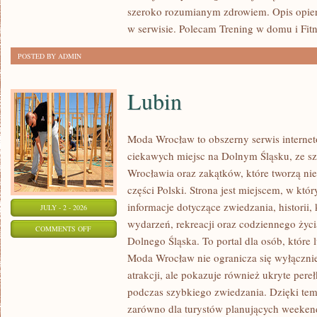
szeroko rozumianym zdrowiem. Opis opier
w serwisie. Polecam Trening w domu i Fitn
POSTED BY ADMIN
Lubin
Moda Wrocław to obszerny serwis intern
ciekawych miejsc na Dolnym Śląsku, ze 
Wrocławia oraz zakątków, które tworzą nie
części Polski. Strona jest miejscem, w kt
informacje dotyczące zwiedzania, historii, 
JULY - 2 - 2026
wydarzeń, rekreacji oraz codziennego życi
ON
COMMENTS OFF
Dolnego Śląska. To portal dla osób, które 
LUBIN
Moda Wrocław nie ogranicza się wyłącznie
atrakcji, ale pokazuje również ukryte pere
podczas szybkiego zwiedzania. Dzięki te
zarówno dla turystów planujących weekend