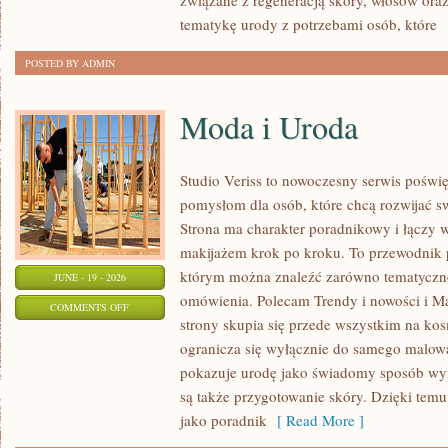
związane z regeneracją skóry, włosów oraz 
tematykę urody z potrzebami osób, które
[
POSTED BY ADMIN
Moda i Uroda
Studio Veriss to nowoczesny serwis pośw
pomysłom dla osób, które chcą rozwijać s
Strona ma charakter poradnikowy i łączy 
makijażem krok po kroku. To przewodnik
którym można znaleźć zarówno tematyczne 
JUNE - 19 - 2026
omówienia. Polecam Trendy i nowości i M
ON
COMMENTS OFF
strony skupia się przede wszystkim na ko
MODA
ogranicza się wyłącznie do samego malowa
I
pokazuje urodę jako świadomy sposób wyr
URODA
są także przygotowanie skóry. Dzięki tem
jako poradnik
[ Read More ]