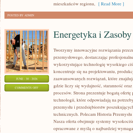
mieszkańców regionu,
[ Read More ]
POSTED BY ADMIN
Energetyka i Zasoby
Tworzymy innowacyjne rozwiązania przezn
przemysłowego, dostarczając profesjonaln
wykorzystujące technologię wysokiego ciś
koncentruje się na projektowaniu, produkc
zaawansowanych rozwiązań, które znajduj
JUNE - 30 - 2026
gdzie liczy się wydajność, staranność o
ON
COMMENTS OFF
procesów. Strona prezentuje bogatą ofertę
ENERGETYKA
technologii, które odpowiadają na potrzeb
I
przemysłu i przedsiębiorstw poszukujący
ZASOBY
technicznych. Polecam Historia Przemysłu 
Nasza oferta obejmuje systemy wysokociśn
opracowane z myślą o najbardziej wymaga