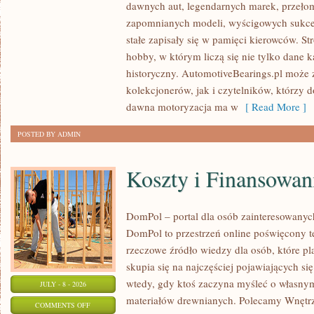
dawnych aut, legendarnych marek, przeło
ZABYTKOWE
zapomnianych modeli, wyścigowych sukce
–
stałe zapisały się w pamięci kierowców. St
PORADNIKI
hobby, w którym liczą się nie tylko dane 
KOLEKCJONERA
historyczny. AutomotiveBearings.pl może
kolekcjonerów, jak i czytelników, którzy 
dawna motoryzacja ma w
[ Read More ]
POSTED BY ADMIN
Koszty i Finansowan
DomPol – portal dla osób zainteresowan
DomPol to przestrzeń online poświęcony 
rzeczowe źródło wiedzy dla osób, które p
skupia się na najczęściej pojawiających się
wtedy, gdy ktoś zaczyna myśleć o włas
JULY - 8 - 2026
materiałów drewnianych. Polecamy Wnętrz
ON
COMMENTS OFF