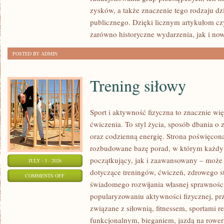
SPRAWY
zysków, a także znaczenie tego rodzaju dz
publicznego. Dzięki licznym artykułom cz
zarówno historyczne wydarzenia, jak i no
POSTED BY ADMIN
Trening siłowy
Sport i aktywność fizyczna to znacznie wię
ćwiczenia. To styl życia, sposób dbania o
oraz codzienną energię. Strona poświęcona
rozbudowane bazę porad, w którym każdy
początkujący, jak i zaawansowany – może 
JULY - 3 - 2026
dotyczące treningów, ćwiczeń, zdrowego st
ON
COMMENTS OFF
świadomego rozwijania własnej sprawności
TRENING
popularyzowaniu aktywności fizycznej, pr
SIŁOWY
związane z siłownią, fitnessem, sportami r
funkcjonalnym, bieganiem, jazdą na rowerz