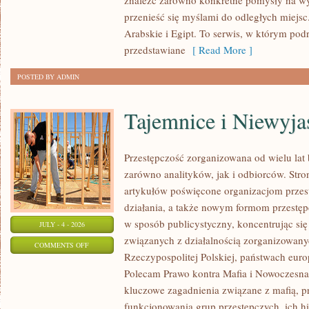
znaleźć zarówno konkretne pomysły na wyj
przenieść się myślami do odległych miejs
Arabskie i Egipt. To serwis, w którym podr
przedstawiane
[ Read More ]
POSTED BY ADMIN
Tajemnice i Niewyj
Przestępczość zorganizowana od wielu lat
zarówno analityków, jak i odbiorców. Str
artykułów poświęcone organizacjom przes
działania, a także nowym formom przestępc
w sposób publicystyczny, koncentrując się
JULY - 4 - 2026
związanych z działalnością zorganizowany
ON
COMMENTS OFF
Rzeczypospolitej Polskiej, państwach euro
TAJEMNICE
Polecam Prawo kontra Mafia i Nowoczesna 
I
kluczowe zagadnienia związane z mafią, p
NIEWYJAŚNIONE
funkcjonowania grup przestępczych, ich hi