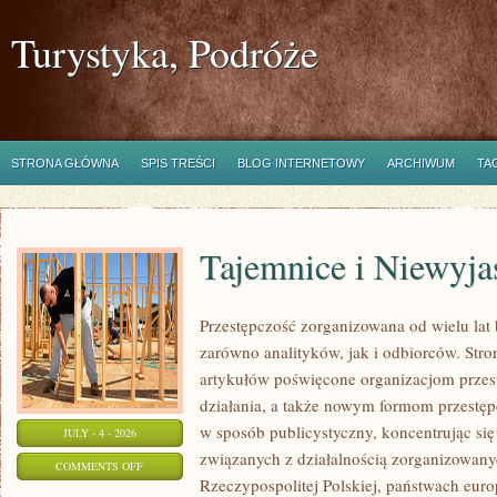
Turystyka, Podróże
STRONA GŁÓWNA
SPIS TREŚCI
BLOG INTERNETOWY
ARCHIWUM
TA
Tajemnice i Niewyj
Przestępczość zorganizowana od wielu lat
zarówno analityków, jak i odbiorców. Str
artykułów poświęcone organizacjom przes
działania, a także nowym formom przestępc
w sposób publicystyczny, koncentrując się
JULY - 4 - 2026
związanych z działalnością zorganizowany
ON
COMMENTS OFF
Rzeczypospolitej Polskiej, państwach euro
TAJEMNICE