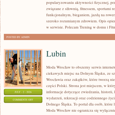
popularyzowaniu aktywności fizycznej, pr
SIŁOWY
związane z siłownią, fitnessem, sportami r
funkcjonalnym, bieganiem, jazdą na rowerz
szeroko rozumianym zdrowiem. Opis opier
w serwisie. Polecam Trening w domu i Fitn
POSTED BY ADMIN
Lubin
Moda Wrocław to obszerny serwis intern
ciekawych miejsc na Dolnym Śląsku, ze 
Wrocławia oraz zakątków, które tworzą nie
części Polski. Strona jest miejscem, w kt
informacje dotyczące zwiedzania, historii, 
JULY - 2 - 2026
wydarzeń, rekreacji oraz codziennego życi
ON
COMMENTS OFF
Dolnego Śląska. To portal dla osób, które 
LUBIN
Moda Wrocław nie ogranicza się wyłącznie