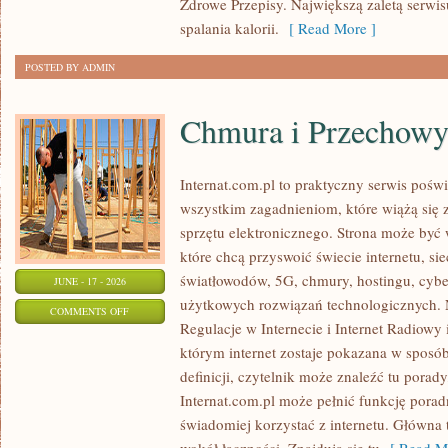
Zdrowe Przepisy. Największą zaletą serwisu
spalania kalorii.
[ Read More ]
POSTED BY ADMIN
Chmura i Przechow
Internat.com.pl to praktyczny serwis pośw
wszystkim zagadnieniom, które wiążą się
sprzętu elektronicznego. Strona może by
które chcą przyswoić świecie internetu, s
światłowodów, 5G, chmury, hostingu, cyb
JUNE - 17 - 2026
użytkowych rozwiązań technologicznych. N
ON
COMMENTS OFF
Regulacje w Internecie i Internet Radiowy i
CHMURA
którym internet zostaje pokazana w sposó
I
definicji, czytelnik może znaleźć tu porad
PRZECHOWYWANIE
Internat.com.pl może pełnić funkcję porad
DANYCH
świadomiej korzystać z internetu. Główna 