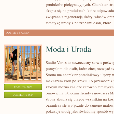
produktów pielęgnacyjnych. Charakter str
skupia się na produktach, które odpowiad
związane z regeneracją skóry, włosów oraz 
tematykę urody z potrzebami osób, które
[
POSTED BY ADMIN
Moda i Uroda
Studio Veriss to nowoczesny serwis pośw
pomysłom dla osób, które chcą rozwijać s
Strona ma charakter poradnikowy i łączy 
makijażem krok po kroku. To przewodnik
którym można znaleźć zarówno tematyczne 
JUNE - 19 - 2026
omówienia. Polecam Trendy i nowości i M
ON
COMMENTS OFF
strony skupia się przede wszystkim na ko
MODA
ogranicza się wyłącznie do samego malowa
I
pokazuje urodę jako świadomy sposób wyr
URODA