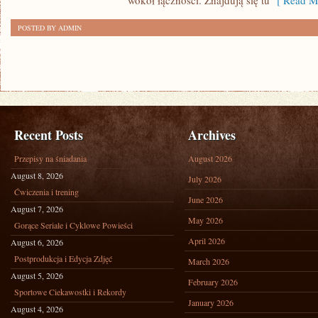
wokół łączności. Znajdują się tu
[ Read Mo
POSTED BY ADMIN
Recent Posts
Archives
Przepisy na śniadania
August 2026
August 8, 2026
July 2026
Ćwiczenia i trening
June 2026
August 7, 2026
May 2026
Gorące Seriale i Cyklowe Powieści
April 2026
August 6, 2026
Postprodukcja i Edycja Zdjęć
March 2026
August 5, 2026
February 2026
Sportowe Ciekawostki i Rekordy
January 2026
August 4, 2026