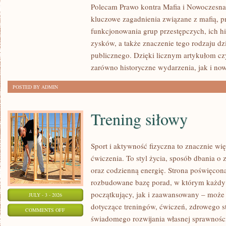
Polecam Prawo kontra Mafia i Nowoczesna 
I
kluczowe zagadnienia związane z mafią, p
NIEWYJAŚNIONE
funkcjonowania grup przestępczych, ich hi
SPRAWY
zysków, a także znaczenie tego rodzaju dz
publicznego. Dzięki licznym artykułom cz
zarówno historyczne wydarzenia, jak i no
POSTED BY ADMIN
Trening siłowy
Sport i aktywność fizyczna to znacznie wię
ćwiczenia. To styl życia, sposób dbania o
oraz codzienną energię. Strona poświęcona
rozbudowane bazę porad, w którym każdy
początkujący, jak i zaawansowany – może 
JULY - 3 - 2026
dotyczące treningów, ćwiczeń, zdrowego st
ON
COMMENTS OFF
świadomego rozwijania własnej sprawności
TRENING