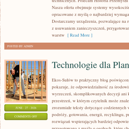
technicznych. Polecam Historia Przemysłu 
Nasza oferta obejmuje systemy wysokociśn
opracowane z myślą o najbardziej wymaga
Dostarczamy urządzenia, pozwalające na r
z usuwaniem zanieczyszczeń, przygotowan
warstw
[ Read More ]
POSTED BY ADMIN
Technologie dla Plan
Ekos-Sułów to praktyczny blog poświęcon
pokazuje, że odpowiedzialność za środowi
wyrzeczeń, skomplikowanych decyzji ani 
przestrzeń, w którym czytelnik może znal
zrozumiałe teksty dotyczące codziennyc
JUNE - 27 - 2026
podróży, gotowania, energii, recyklingu, 
ON
COMMENTS OFF
rozwiązań wspierających bardziej odpowiedz
TECHNOLOGIE
przygotowana z myślą o osobach, które c