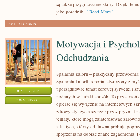
są także przygotowanie skóry. Dzięki tem
jako poradnik
[ Read More ]
POSTED BY ADMIN
Motywacja i Psychol
Odchudzania
Spalarnia kalorii – praktyczny przewodnik
Spalarnia kalorii to portal stworzony z my
uporządkować temat zdrowej sylwetki i szu
JUNE - 17 - 2026
podanych w ludzki sposób. To przestrzeń d
ON
COMMENTS OFF
opierać się wyłącznie na internetowych skr
MOTYWACJA
zdrowy styl życia szerzej: przez pryzmat p
I
tematy, które mogą zainteresować zarówno
PSYCHOLOGIA
jak i tych, którzy od dawna próbują popra
ODCHUDZANIA
spojrzenia na dobrze znane zagadnienia. 