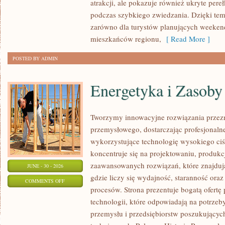
atrakcji, ale pokazuje również ukryte pere
podczas szybkiego zwiedzania. Dzięki te
zarówno dla turystów planujących weekend
mieszkańców regionu,
[ Read More ]
POSTED BY ADMIN
Energetyka i Zasoby
Tworzymy innowacyjne rozwiązania przezn
przemysłowego, dostarczając profesjonaln
wykorzystujące technologię wysokiego ciś
koncentruje się na projektowaniu, produkc
zaawansowanych rozwiązań, które znajduj
JUNE - 30 - 2026
gdzie liczy się wydajność, staranność o
ON
COMMENTS OFF
procesów. Strona prezentuje bogatą ofertę
ENERGETYKA
technologii, które odpowiadają na potrzeb
I
przemysłu i przedsiębiorstw poszukujący
ZASOBY