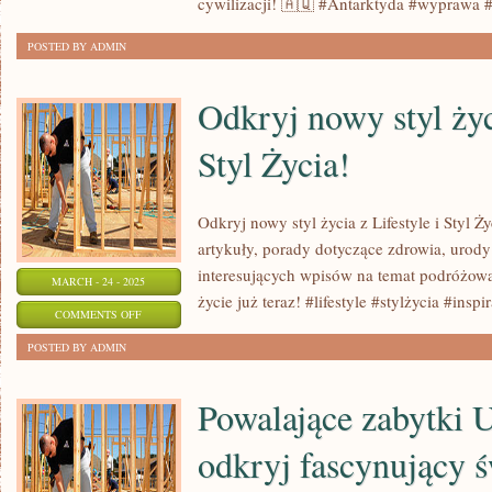
cywilizacji! 🇦🇶 #Antarktyda #wyprawa 
WYPRAWY
POSTED BY ADMIN
NA
ANTARKTYDĘ:
Odkryj nowy styl życi
ODKRYWANIE
LODOWYCH
Styl Życia!
KRAIN
Odkryj nowy styl życia z Lifestyle i Styl Ży
artykuły, porady dotyczące zdrowia, urody 
interesujących wpisów na temat podróżowa
MARCH - 24 - 2025
życie już teraz! #lifestyle #stylżycia #inspi
ON
COMMENTS OFF
ODKRYJ
POSTED BY ADMIN
NOWY
STYL
Powalające zabytki
ŻYCIA
odkryj fascynujący św
Z
LIFESTYLE