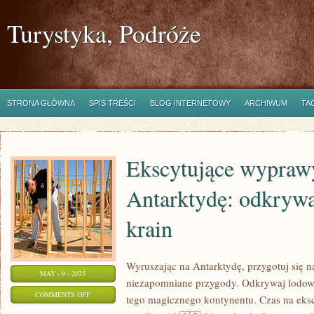
Turystyka, Podróże
STRONA GŁÓWNA
SPIS TREŚCI
BLOG INTERNETOWY
ARCHIWUM
TA
Ekscytujące wypraw
Antarktydę: odkryw
krain
Wyruszając na Antarktydę, przygotuj się n
MAY - 9 - 2025
niezapomniane przygody. Odkrywaj lodowe
ON
COMMENTS OFF
tego magicznego kontynentu. Czas na eksc
EKSCYTUJĄCE