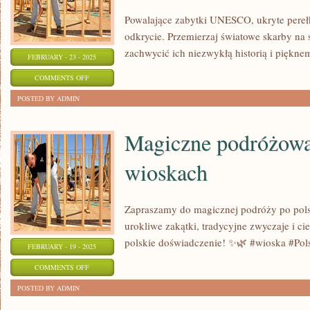
I
Powalające zabytki UNESCO, ukryte perełki
STYL
odkrycie. Przemierzaj światowe skarby na 
ŻYCIA!
zachwycić ich niezwykłą historią i piękn
FEBRUARY - 23 - 2025
ON
COMMENTS OFF
POWALAJĄCE
POSTED BY ADMIN
ZABYTKI
UNESCO
Magiczne podróżowa
–
wioskach
ODKRYJ
FASCYNUJĄCY
ŚWIAT
Zapraszamy do magicznej podróży po pol
HISTORII
urokliwe zakątki, tradycyjne zwyczaje i c
polskie doświadczenie! ✨🌿 #wioska #Pol
FEBRUARY - 19 - 2025
ON
COMMENTS OFF
MAGICZNE
POSTED BY ADMIN
PODRÓŻOWANIE