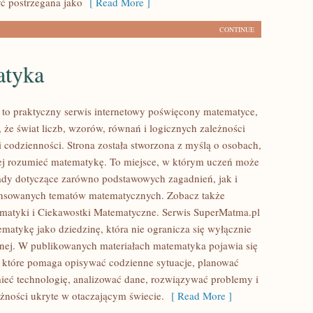
ć postrzegana jako
[ Read More ]
CONTINUE
tyka
to praktyczny serwis internetowy poświęcony matematyce,
 że świat liczb, wzorów, równań i logicznych zależności
i codzienności. Strona została stworzona z myślą o osobach,
iej rozumieć matematykę. To miejsce, w którym uczeń może
ady dotyczące zarówno podstawowych zagadnień, jak i
ansowanych tematów matematycznych. Zobacz także
matyki i Ciekawostki Matematyczne. Serwis SuperMatma.pl
ematykę jako dziedzinę, która nie ogranicza się wyłącznie
jnej. W publikowanych materiałach matematyka pojawia się
, które pomaga opisywać codzienne sytuacje, planować
ieć technologię, analizować dane, rozwiązywać problemy i
eżności ukryte w otaczającym świecie.
[ Read More ]