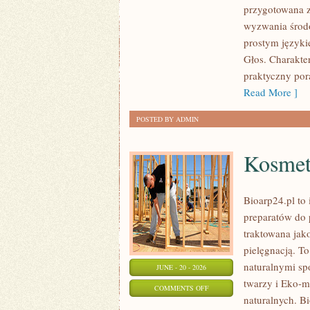
przygotowana z
DLA
wyzwania środo
PLANETY
prostym języki
Głos. Charakte
praktyczny pora
Read More ]
POSTED BY ADMIN
Kosmet
Bioarp24.pl to 
preparatów do p
traktowana jako
pielęgnacją. To
naturalnymi sp
JUNE - 20 - 2026
twarzy i Eko-
ON
COMMENTS OFF
naturalnych. B
KOSMETYKI