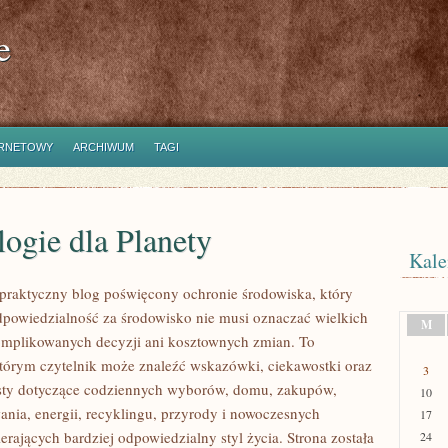
e
ERNETOWY
ARCHIWUM
TAGI
ogie dla Planety
Kale
praktyczny blog poświęcony ochronie środowiska, który
dpowiedzialność za środowisko nie musi oznaczać wielkich
M
mplikowanych decyzji ani kosztownych zmian. To
którym czytelnik może znaleźć wskazówki, ciekawostki oraz
3
ksty dotyczące codziennych wyborów, domu, zakupów,
10
ania, energii, recyklingu, przyrody i nowoczesnych
17
rających bardziej odpowiedzialny styl życia. Strona została
24