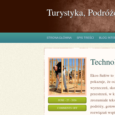
Turystyka, Podróż
STRONA GŁÓWNA
SPIS TREŚCI
BLOG INT
Technol
Ekos-Sułów to 
pokazuje, że o
wyrzeczeń, sko
przestrzeń, w 
zrozumiałe te
JUNE - 27 - 2026
podróży, gotow
ON
COMMENTS OFF
rozwiązań wspie
TECHNOLOGIE