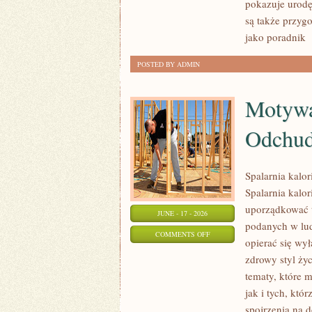
pokazuje urodę
URODA
są także przyg
jako poradnik
[
POSTED BY ADMIN
Motywa
Odchud
Spalarnia kalo
Spalarnia kalor
uporządkować t
JUNE - 17 - 2026
podanych w lud
ON
COMMENTS OFF
opierać się wył
MOTYWACJA
zdrowy styl życ
I
tematy, które 
PSYCHOLOGIA
jak i tych, kt
ODCHUDZANIA
spojrzenia na 