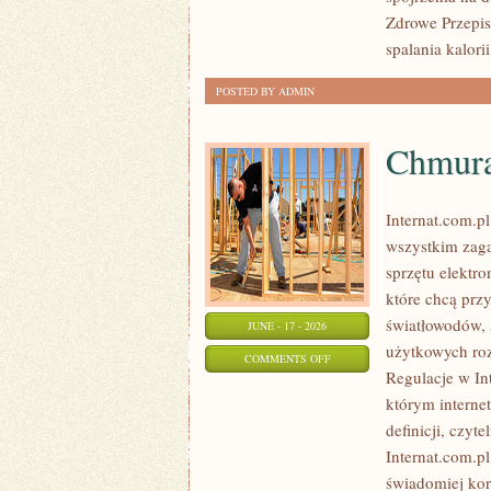
Zdrowe Przepisy
spalania kalorii
POSTED BY ADMIN
Chmura
Internat.com.p
wszystkim zaga
sprzętu elektr
które chcą prz
światłowodów, 
JUNE - 17 - 2026
użytkowych roz
ON
COMMENTS OFF
Regulacje w Int
CHMURA
którym interne
I
definicji, czyt
PRZECHOWYWANIE
Internat.com.p
DANYCH
świadomiej kor