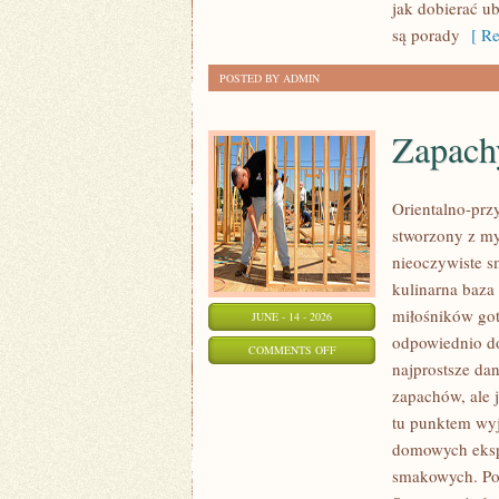
PLUS
jak dobierać u
SIZE
są porady
[ Re
POSTED BY ADMIN
Zapach
Orientalno-przy
stworzony z my
nieoczywiste sm
kulinarna baza
miłośników got
JUNE - 14 - 2026
odpowiednio do
ON
COMMENTS OFF
najprostsze da
ZAPACHY
zapachów, ale j
NISZOWE
tu punktem wyjś
domowych eksp
smakowych. Pol