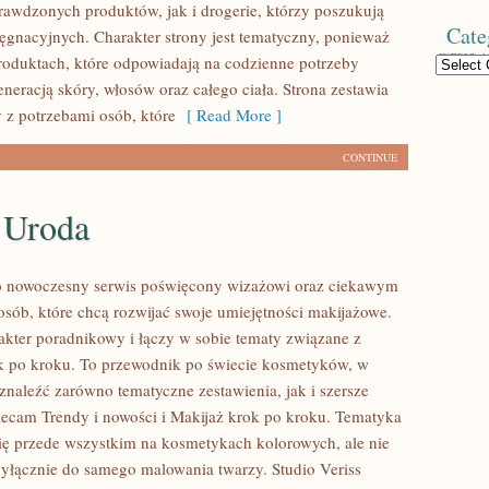
rawdzonych produktów, jak i drogerie, którzy poszukują
Cate
ęgnacyjnych. Charakter strony jest tematyczny, ponieważ
produktach, które odpowiadają na codzienne potrzeby
Categories
neracją skóry, włosów oraz całego ciała. Strona zestawia
 z potrzebami osób, które
[ Read More ]
CONTINUE
 Uroda
to nowoczesny serwis poświęcony wizażowi oraz ciekawym
sób, które chcą rozwijać swoje umiejętności makijażowe.
akter poradnikowy i łączy w sobie tematy związane z
k po kroku. To przewodnik po świecie kosmetyków, w
naleźć zarówno tematyczne zestawienia, jak i szersze
ecam Trendy i nowości i Makijaż krok po kroku. Tematyka
się przede wszystkim na kosmetykach kolorowych, ale nie
wyłącznie do samego malowania twarzy. Studio Veriss