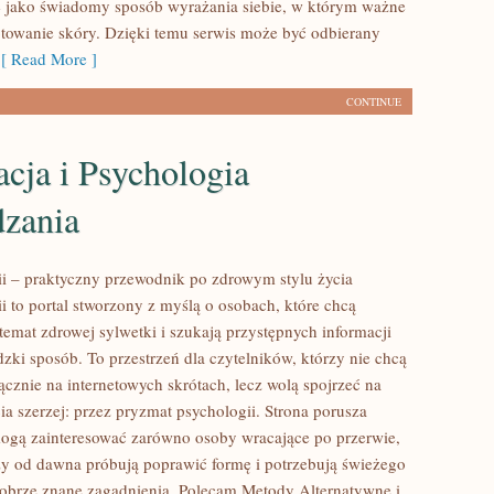
 jako świadomy sposób wyrażania siebie, w którym ważne
otowanie skóry. Dzięki temu serwis może być odbierany
 Read More ]
CONTINUE
cja i Psychologia
zania
rii – praktyczny przewodnik po zdrowym stylu życia
ii to portal stworzony z myślą o osobach, które chcą
emat zdrowej sylwetki i szukają przystępnych informacji
zki sposób. To przestrzeń dla czytelników, którzy nie chcą
ącznie na internetowych skrótach, lecz wolą spojrzeć na
ia szerzej: przez pryzmat psychologii. Strona porusza
mogą zainteresować zarówno osoby wracające po przerwie,
órzy od dawna próbują poprawić formę i potrzebują świeżego
dobrze znane zagadnienia. Polecam Metody Alternatywne i