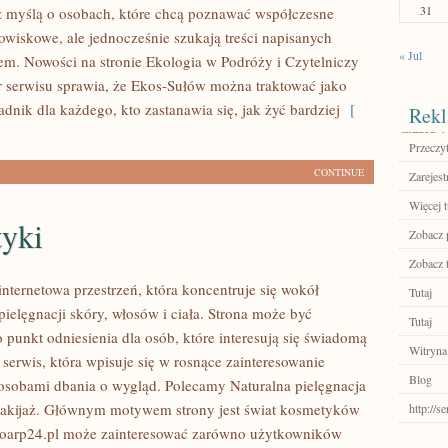
31
 myślą o osobach, które chcą poznawać współczesne
wiskowe, ale jednocześnie szukają treści napisanych
« Jul
em. Nowości na stronie Ekologia w Podróży i Czytelniczy
r serwisu sprawia, że Ekos-Sułów można traktować jako
dnik dla każdego, kto zastanawia się, jak żyć bardziej
[
Rekl
Przeczyt
CONTINUE
Zarejest
Więcej t
yki
Zobacz p
Zobacz 
internetowa przestrzeń, która koncentruje się wokół
Tutaj
ielęgnacji skóry, włosów i ciała. Strona może być
Tutaj
 punkt odniesienia dla osób, które interesują się świadomą
Witryna
 serwis, która wpisuje się w rosnące zainteresowanie
Blog
osobami dbania o wygląd. Polecamy Naturalna pielęgnacja
makijaż. Głównym motywem strony jest świat kosmetyków
http://s
ioarp24.pl może zainteresować zarówno użytkowników