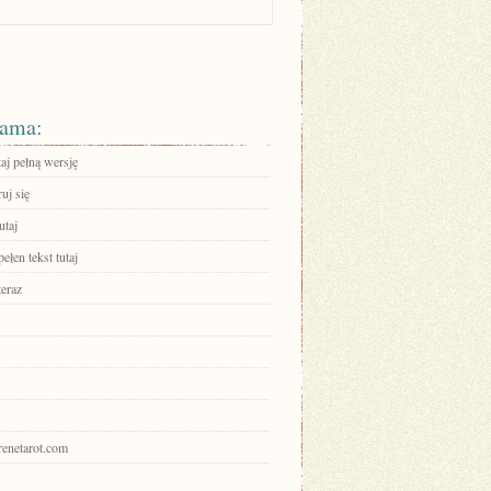
ama:
aj pełną wersję
ruj się
utaj
ełen tekst tutaj
teraz
erenetarot.com