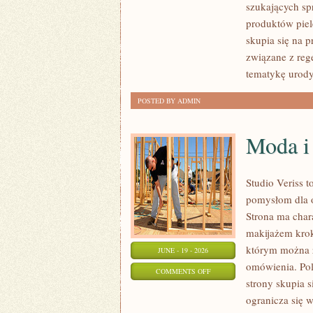
szukających sp
produktów piel
skupia się na 
związane z rege
tematykę urody
POSTED BY ADMIN
Moda i
Studio Veriss 
pomysłom dla o
Strona ma char
makijażem kro
którym można z
JUNE - 19 - 2026
omówienia. Pol
ON
COMMENTS OFF
strony skupia 
MODA
ogranicza się 
I