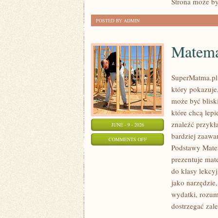
Strona może by
POSTED BY ADMIN
Matema
SuperMatma.pl 
który pokazuje,
może być blisk
które chcą lep
znaleźć przykł
JUNE - 9 - 2026
bardziej zaaw
ON
COMMENTS OFF
Podstawy Mate
MATEMATYKA
prezentuje mat
do klasy lekcy
jako narzędzie
wydatki, rozum
dostrzegać zal