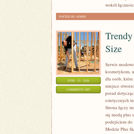
wokół łączności
POSTED BY ADMIN
Trendy
Size
Serwis modowo-
kosmetykom, u
dla osób, które
JUNE - 15 - 2026
miejsce stworz
ON
COMMENTS OFF
porad dotycząc
TRENDY
estetycznych i
I
Strona łączy in
NOWOŚCI
się modą plus
W
podejściem do 
MODZIE
Modzie Plus Si