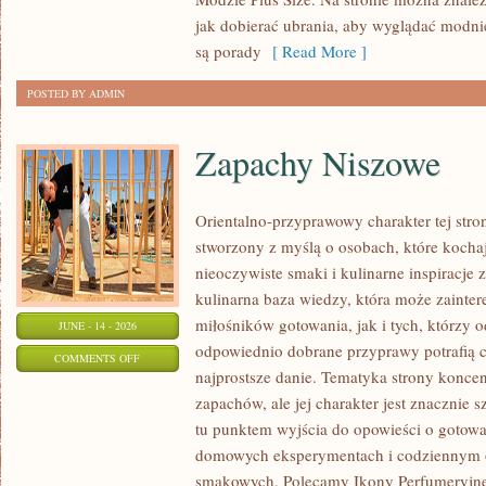
PLUS
jak dobierać ubrania, aby wyglądać modn
SIZE
są porady
[ Read More ]
POSTED BY ADMIN
Zapachy Niszowe
Orientalno-przyprawowy charakter tej stron
stworzony z myślą o osobach, które kocha
nieoczywiste smaki i kulinarne inspiracje 
kulinarna baza wiedzy, która może zainte
miłośników gotowania, jak i tych, którzy 
JUNE - 14 - 2026
odpowiednio dobrane przyprawy potrafią 
ON
COMMENTS OFF
najprostsze danie. Tematyka strony koncen
ZAPACHY
zapachów, ale jej charakter jest znacznie 
NISZOWE
tu punktem wyjścia do opowieści o gotowani
domowych eksperymentach i codziennym 
smakowych. Polecamy Ikony Perfumeryjne 