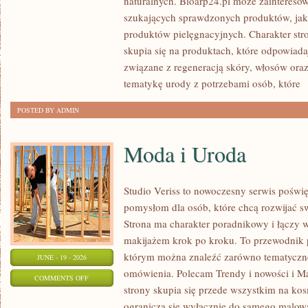
naturalnych. Bioarp24.pl może zainteres
KOSMETYKI
szukających sprawdzonych produktów, jak 
produktów pielęgnacyjnych. Charakter str
skupia się na produktach, które odpowiad
związane z regeneracją skóry, włosów oraz 
tematykę urody z potrzebami osób, które
[
POSTED BY ADMIN
Moda i Uroda
Studio Veriss to nowoczesny serwis pośw
pomysłom dla osób, które chcą rozwijać s
Strona ma charakter poradnikowy i łączy 
makijażem krok po kroku. To przewodnik
którym można znaleźć zarówno tematyczne 
JUNE - 19 - 2026
omówienia. Polecam Trendy i nowości i M
ON
COMMENTS OFF
strony skupia się przede wszystkim na ko
MODA
ogranicza się wyłącznie do samego malowa