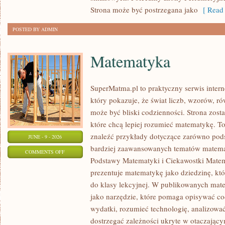
Strona może być postrzegana jako
[ Read 
POSTED BY ADMIN
Matematyka
SuperMatma.pl to praktyczny serwis inte
który pokazuje, że świat liczb, wzorów, r
może być bliski codzienności. Strona zost
które chcą lepiej rozumieć matematykę. T
znaleźć przykłady dotyczące zarówno pod
JUNE - 9 - 2026
bardziej zaawansowanych tematów matema
ON
COMMENTS OFF
Podstawy Matematyki i Ciekawostki Mate
MATEMATYKA
prezentuje matematykę jako dziedzinę, któ
do klasy lekcyjnej. W publikowanych mate
jako narzędzie, które pomaga opisywać co
wydatki, rozumieć technologię, analizowa
dostrzegać zależności ukryte w otaczający