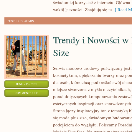
świadomiej korzystać z internetu. Główna 
wokół łączności. Znajdują się tu
[ Read Mo
POSTED BY ADMIN
Trendy i Nowości w
Size
Serwis modowo-urodowy poświęcony jest m
kosmetykom, upiększaniu twarzy oraz po
dla osób, które chcą podkreślać swój chara
JUNE - 15 - 2026
miejsce stworzone z myślą o czytelnikach,
ON
COMMENTS OFF
porad dotyczących komponowania zestawów
TRENDY
estetycznych inspiracji oraz sprawdzonyc
I
Strona łączy inspiracyjny ton z tematyką b
NOWOŚCI
się modą plus size, świadomym budowani
W
podejściem do wyglądu. Polecamy Poradni
MODZIE
Modzie Plus Size. Na stronie można znaleź