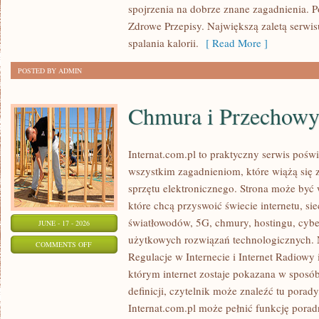
ODCHUDZANIA
spojrzenia na dobrze znane zagadnienia. 
Zdrowe Przepisy. Największą zaletą serwisu
spalania kalorii.
[ Read More ]
POSTED BY ADMIN
Chmura i Przechow
Internat.com.pl to praktyczny serwis pośw
wszystkim zagadnieniom, które wiążą się
sprzętu elektronicznego. Strona może by
które chcą przyswoić świecie internetu, s
światłowodów, 5G, chmury, hostingu, cyb
JUNE - 17 - 2026
użytkowych rozwiązań technologicznych. N
ON
COMMENTS OFF
Regulacje w Internecie i Internet Radiowy i
CHMURA
którym internet zostaje pokazana w sposó
I
definicji, czytelnik może znaleźć tu porad
PRZECHOWYWANIE
Internat.com.pl może pełnić funkcję porad
DANYCH