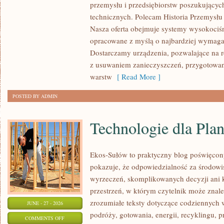
przemysłu i przedsiębiorstw poszukujący
ZASOBY
technicznych. Polecam Historia Przemysłu 
Nasza oferta obejmuje systemy wysokociśn
opracowane z myślą o najbardziej wymaga
Dostarczamy urządzenia, pozwalające na r
z usuwaniem zanieczyszczeń, przygotowan
warstw
[ Read More ]
POSTED BY ADMIN
Technologie dla Plan
Ekos-Sułów to praktyczny blog poświęcon
pokazuje, że odpowiedzialność za środowi
wyrzeczeń, skomplikowanych decyzji ani 
przestrzeń, w którym czytelnik może znal
zrozumiałe teksty dotyczące codziennyc
JUNE - 27 - 2026
podróży, gotowania, energii, recyklingu, 
ON
COMMENTS OFF