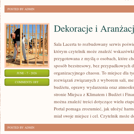
POSTED BY ADMIN
Dekoracje i Aranżac
Sala Lacerta to rozbudowany serwis poświ
którym czytelnik może znaleźć wskazówki 
przygotowana z myślą o osobach, które c
sposób bezstresowy, bez przypadkowych de
organizacyjnego chaosu. To miejsce dla ty
JUNE - 7 - 2026
rozwiązań związanych z wyborem sali, menu
ON
COMMENTS OFF
budżetu, oprawy wydarzenia oraz atmosfer
DEKORACJE
stronie Miejsca z Klimatem i Budżet i Fina
I
można znaleźć treści dotyczące wielu eta
ARANŻACJE
Portal pomaga zrozumieć, jak ułożyć har
miał swoje miejsce i cel. Czytelnik może 
POSTED BY ADMIN