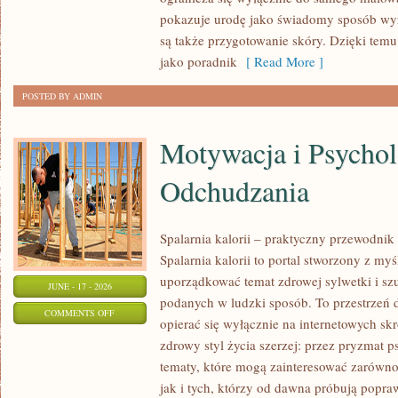
I
pokazuje urodę jako świadomy sposób wyr
URODA
są także przygotowanie skóry. Dzięki tem
jako poradnik
[ Read More ]
POSTED BY ADMIN
Motywacja i Psychol
Odchudzania
Spalarnia kalorii – praktyczny przewodnik
Spalarnia kalorii to portal stworzony z my
uporządkować temat zdrowej sylwetki i szu
JUNE - 17 - 2026
podanych w ludzki sposób. To przestrzeń d
ON
COMMENTS OFF
opierać się wyłącznie na internetowych skr
MOTYWACJA
zdrowy styl życia szerzej: przez pryzmat p
I
tematy, które mogą zainteresować zarówno
PSYCHOLOGIA
jak i tych, którzy od dawna próbują popra