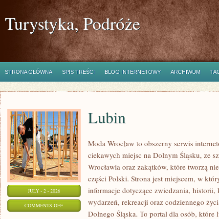
Turystyka, Podróże
STRONA GŁÓWNA
SPIS TREŚCI
BLOG INTERNETOWY
ARCHIWUM
TA
Lubin
Moda Wrocław to obszerny serwis intern
ciekawych miejsc na Dolnym Śląsku, ze 
Wrocławia oraz zakątków, które tworzą nie
części Polski. Strona jest miejscem, w kt
informacje dotyczące zwiedzania, historii, 
JULY - 2 - 2026
wydarzeń, rekreacji oraz codziennego życi
ON
COMMENTS OFF
Dolnego Śląska. To portal dla osób, które 
LUBIN