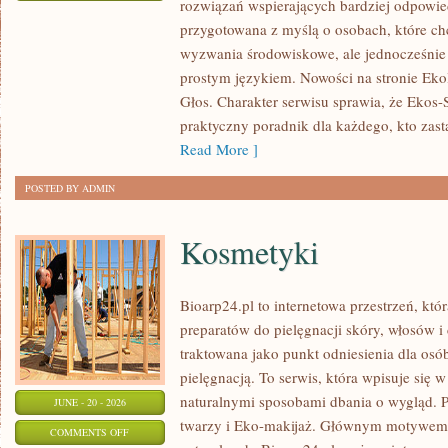
rozwiązań wspierających bardziej odpowiedz
TECHNOLOGIE
przygotowana z myślą o osobach, które c
DLA
wyzwania środowiskowe, ale jednocześnie 
PLANETY
prostym językiem. Nowości na stronie Eko
Głos. Charakter serwisu sprawia, że Ekos
praktyczny poradnik dla każdego, kto zasta
Read More ]
POSTED BY ADMIN
Kosmetyki
Bioarp24.pl to internetowa przestrzeń, któ
preparatów do pielęgnacji skóry, włosów i 
traktowana jako punkt odniesienia dla osób
pielęgnacją. To serwis, która wpisuje się 
naturalnymi sposobami dbania o wygląd. P
JUNE - 20 - 2026
twarzy i Eko-makijaż. Głównym motywem 
ON
COMMENTS OFF