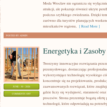
Moda Wrocław nie ogranicza się wyłącznie
atrakcji, ale pokazuje również ukryte pere
podczas szybkiego zwiedzania. Dzięki te
zarówno dla turystów planujących weekend
mieszkańców regionu,
[ Read More ]
POSTED BY ADMIN
Energetyka i Zasoby
Tworzymy innowacyjne rozwiązania przezn
przemysłowego, dostarczając profesjonaln
wykorzystujące technologię wysokiego ciś
koncentruje się na projektowaniu, produkc
zaawansowanych rozwiązań, które znajduj
JUNE - 30 - 2026
gdzie liczy się wydajność, staranność o
ON
COMMENTS OFF
procesów. Strona prezentuje bogatą ofertę
ENERGETYKA
technologii, które odpowiadają na potrzeb
I