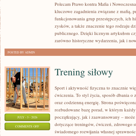
Polecam Prawo kontra Mafia i Nowoczesna 
I
kluczowe zagadnienia związane z mafią, p
NIEWYJAŚNIONE
funkcjonowania grup przestępczych, ich hi
SPRAWY
zysków, a także znaczenie tego rodzaju dz
publicznego. Dzięki licznym artykułom cz
zarówno historyczne wydarzenia, jak i no
POSTED BY ADMIN
Trening siłowy
Sport i aktywność fizyczna to znacznie wię
ćwiczenia. To styl życia, sposób dbania o
oraz codzienną energię. Strona poświęcona
rozbudowane bazę porad, w którym każdy
początkujący, jak i zaawansowany – może 
JULY - 3 - 2026
dotyczące treningów, ćwiczeń, zdrowego st
ON
COMMENTS OFF
świadomego rozwijania własnej sprawności
TRENING