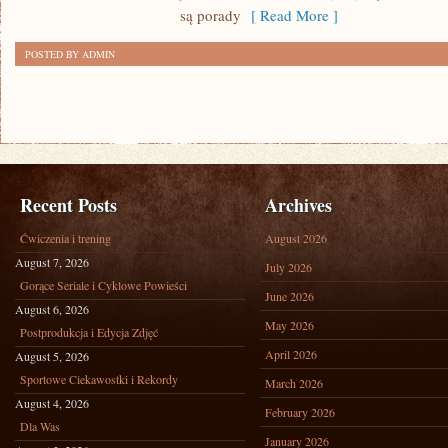
SIZE
są porady
[ Read More ]
POSTED BY ADMIN
Recent Posts
Archives
Ćwiczenia i trening
August 2026
August 7, 2026
July 2026
Gorące Seriale i Cyklowe Powieści
June 2026
August 6, 2026
May 2026
Postprodukcja i Edycja Zdjęć
April 2026
August 5, 2026
Sportowe Ciekawostki i Rekordy
March 2026
August 4, 2026
February 2026
Dla Was
January 2026