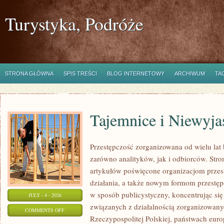
Turystyka, Podróże
STRONA GŁÓWNA
SPIS TREŚCI
BLOG INTERNETOWY
ARCHIWUM
TA
Tajemnice i Niewyj
Przestępczość zorganizowana od wielu lat
zarówno analityków, jak i odbiorców. Str
artykułów poświęcone organizacjom przes
działania, a także nowym formom przestępc
w sposób publicystyczny, koncentrując się
JULY - 4 - 2026
związanych z działalnością zorganizowany
ON
COMMENTS OFF
Rzeczypospolitej Polskiej, państwach euro
TAJEMNICE