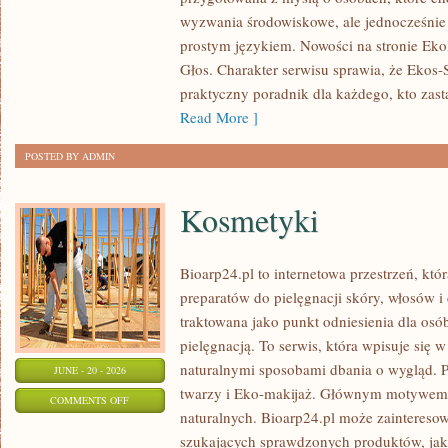
DLA
wyzwania środowiskowe, ale jednocześnie 
PLANETY
prostym językiem. Nowości na stronie Eko
Głos. Charakter serwisu sprawia, że Ekos
praktyczny poradnik dla każdego, kto zasta
Read More ]
POSTED BY ADMIN
Kosmetyki
Bioarp24.pl to internetowa przestrzeń, któ
preparatów do pielęgnacji skóry, włosów i 
traktowana jako punkt odniesienia dla osób
pielęgnacją. To serwis, która wpisuje się 
naturalnymi sposobami dbania o wygląd. P
JUNE - 20 - 2026
twarzy i Eko-makijaż. Głównym motywem 
ON
COMMENTS OFF
naturalnych. Bioarp24.pl może zainteres
KOSMETYKI
szukających sprawdzonych produktów, jak 