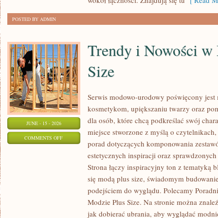
wokół łączności. Znajdują się tu
[ Read Mo
POSTED BY ADMIN
Trendy i Nowości w
Size
Serwis modowo-urodowy poświęcony jest m
kosmetykom, upiększaniu twarzy oraz po
dla osób, które chcą podkreślać swój chara
JUNE - 15 - 2026
miejsce stworzone z myślą o czytelnikach,
ON
COMMENTS OFF
porad dotyczących komponowania zestawów
TRENDY
estetycznych inspiracji oraz sprawdzonyc
I
Strona łączy inspiracyjny ton z tematyką b
NOWOŚCI
się modą plus size, świadomym budowani
W
podejściem do wyglądu. Polecamy Poradni
MODZIE
Modzie Plus Size. Na stronie można znaleź
PLUS
jak dobierać ubrania, aby wyglądać modn