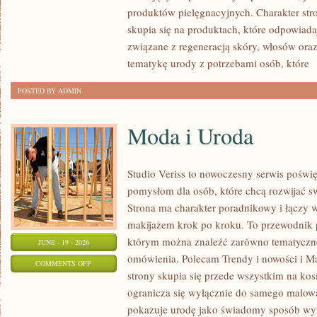
produktów pielęgnacyjnych. Charakter str
skupia się na produktach, które odpowiad
związane z regeneracją skóry, włosów oraz 
tematykę urody z potrzebami osób, które
[
POSTED BY ADMIN
Moda i Uroda
Studio Veriss to nowoczesny serwis pośw
pomysłom dla osób, które chcą rozwijać s
Strona ma charakter poradnikowy i łączy 
makijażem krok po kroku. To przewodnik
którym można znaleźć zarówno tematyczne 
JUNE - 19 - 2026
omówienia. Polecam Trendy i nowości i M
ON
COMMENTS OFF
strony skupia się przede wszystkim na ko
MODA
ogranicza się wyłącznie do samego malowa
I
pokazuje urodę jako świadomy sposób wyr
URODA