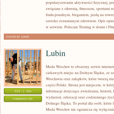
popularyzowaniu aktywności fizycznej, pr
SIŁOWY
związane z siłownią, fitnessem, sportami r
funkcjonalnym, bieganiem, jazdą na rowerz
szeroko rozumianym zdrowiem. Opis opier
w serwisie. Polecam Trening w domu i Fitn
POSTED BY ADMIN
Lubin
Moda Wrocław to obszerny serwis intern
ciekawych miejsc na Dolnym Śląsku, ze 
Wrocławia oraz zakątków, które tworzą nie
części Polski. Strona jest miejscem, w kt
informacje dotyczące zwiedzania, historii, 
JULY - 2 - 2026
wydarzeń, rekreacji oraz codziennego życi
ON
COMMENTS OFF
Dolnego Śląska. To portal dla osób, które 
LUBIN
Moda Wrocław nie ogranicza się wyłącznie