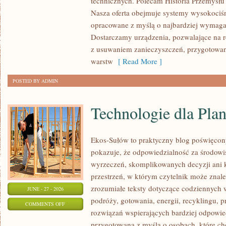
technicznych. Polecam Historia Przemysłu 
Nasza oferta obejmuje systemy wysokociśn
opracowane z myślą o najbardziej wymaga
Dostarczamy urządzenia, pozwalające na r
z usuwaniem zanieczyszczeń, przygotowan
warstw
[ Read More ]
POSTED BY ADMIN
Technologie dla Plan
Ekos-Sułów to praktyczny blog poświęcon
pokazuje, że odpowiedzialność za środowi
wyrzeczeń, skomplikowanych decyzji ani 
przestrzeń, w którym czytelnik może znal
zrozumiałe teksty dotyczące codziennyc
JUNE - 27 - 2026
podróży, gotowania, energii, recyklingu, 
ON
COMMENTS OFF
rozwiązań wspierających bardziej odpowiedz
TECHNOLOGIE
przygotowana z myślą o osobach, które c