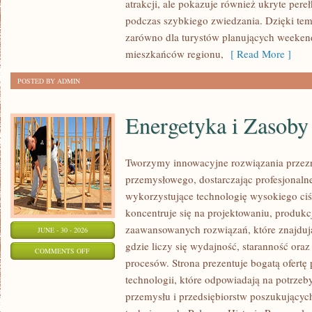
atrakcji, ale pokazuje również ukryte pere
podczas szybkiego zwiedzania. Dzięki te
zarówno dla turystów planujących weekend
mieszkańców regionu,
[ Read More ]
POSTED BY ADMIN
Energetyka i Zasoby
Tworzymy innowacyjne rozwiązania przezn
przemysłowego, dostarczając profesjonaln
wykorzystujące technologię wysokiego ciś
koncentruje się na projektowaniu, produkc
zaawansowanych rozwiązań, które znajduj
JUNE - 30 - 2026
gdzie liczy się wydajność, staranność o
ON
COMMENTS OFF
procesów. Strona prezentuje bogatą ofertę
ENERGETYKA
technologii, które odpowiadają na potrzeb
I
przemysłu i przedsiębiorstw poszukujący
ZASOBY