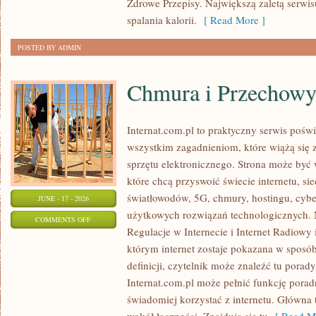
Zdrowe Przepisy. Największą zaletą serwisu
spalania kalorii.
[ Read More ]
POSTED BY ADMIN
Chmura i Przechow
Internat.com.pl to praktyczny serwis pośw
wszystkim zagadnieniom, które wiążą się
sprzętu elektronicznego. Strona może by
które chcą przyswoić świecie internetu, s
światłowodów, 5G, chmury, hostingu, cyb
JUNE - 17 - 2026
użytkowych rozwiązań technologicznych. N
ON
COMMENTS OFF
Regulacje w Internecie i Internet Radiowy i
CHMURA
którym internet zostaje pokazana w sposó
I
definicji, czytelnik może znaleźć tu porad
PRZECHOWYWANIE
Internat.com.pl może pełnić funkcję porad
DANYCH
świadomiej korzystać z internetu. Główna 