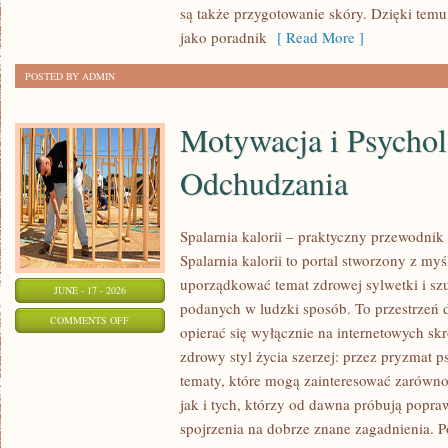
są także przygotowanie skóry. Dzięki tem
jako poradnik
[ Read More ]
POSTED BY ADMIN
Motywacja i Psychol
Odchudzania
Spalarnia kalorii – praktyczny przewodnik
Spalarnia kalorii to portal stworzony z my
uporządkować temat zdrowej sylwetki i szu
JUNE - 17 - 2026
podanych w ludzki sposób. To przestrzeń d
ON
COMMENTS OFF
opierać się wyłącznie na internetowych skr
MOTYWACJA
zdrowy styl życia szerzej: przez pryzmat p
I
tematy, które mogą zainteresować zarówno
PSYCHOLOGIA
jak i tych, którzy od dawna próbują popra
ODCHUDZANIA
spojrzenia na dobrze znane zagadnienia. 