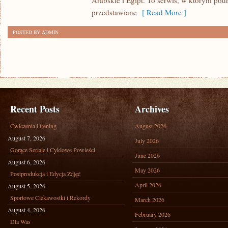
Arabskie i Egipt. To serwis, w którym podr
przedstawiane
[ Read More ]
POSTED BY ADMIN
Recent Posts
Archives
Ćwiczenia i trening
August 2026
August 7, 2026
July 2026
Gorące Seriale i Cyklowe Powieści
June 2026
August 6, 2026
May 2026
Postprodukcja i Edycja Zdjęć
April 2026
August 5, 2026
Sportowe Ciekawostki i Rekordy
March 2026
August 4, 2026
February 2026
Dla Was