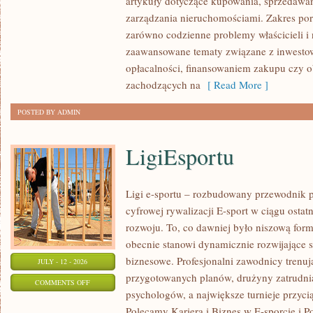
artykuły dotyczące kupowania, sprzedawa
POLSCE
zarządzania nieruchomościami. Zakres po
zarówno codzienne problemy właścicieli i 
zaawansowane tematy związane z inwesto
opłacalności, finansowaniem zakupu czy
zachodzących na
[ Read More ]
POSTED BY ADMIN
LigiEsportu
Ligi e-sportu – rozbudowany przewodnik po
cyfrowej rywalizacji E-sport w ciągu ostat
rozwoju. To, co dawniej było niszową for
obecnie stanowi dynamicznie rozwijające s
biznesowe. Profesjonalni zawodnicy trenuj
JULY - 12 - 2026
przygotowanych planów, drużyny zatrudnia
ON
COMMENTS OFF
psychologów, a największe turnieje przyci
LIGIESPORTU
Polecamy Kariera i Biznes w E-sporcie i Po