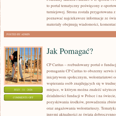
to portal tematyczny poświęcony e-sportow
turniejowej. Strona została przygotowana 
poznawać najciekawsze informacje ze świa
materiały obejmują wiadomości, komentarz
POSTED BY ADMIN
Jak Pomagać?
CP Caritas – rozbudowany portal o fundac
pomaganiu CP Caritas to obszerny serwis 
inicjatywom społecznym, wolontariatowi 
wspierania osób znajdujących się w trudnej 
miejsce, w którym można znaleźć użyteczn
JULY - 11 - 2026
działalności fundacji w Polsce i na świec
ON
COMMENTS OFF
pozyskiwania środków, prowadzenia zbiór
JAK
oraz angażowania wolontariuszy. Tematyk
POMAGAĆ?
innymi aktualności ze świata dobroczynnoś