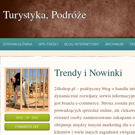
Turystyka, Podróże
STRONA GŁÓWNA
SPIS TREŚCI
BLOG INTERNETOWY
ARCHIWUM
TA
Trendy i Nowinki
24hshop.pl – praktyczny blog o handlu in
dynamicznie rozwijany serwis informacyj
jest branża e-commerce. Strona została p
prowadzących sprzedaż online, ale ciekawe
również osoby zainteresowane zakupami o
JULY - 18 - 2026
obejmuje między innymi marketing dla e-
ON
COMMENTS OFF
klientów i wiele innych zagadnień związ
TRENDY