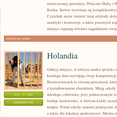
nowoczesnej sprzedaży. Polecam Śluby i W
I
Kroku. Serwis wyróżnia się kompleksowy
NOWINKI
Czytelnik może znaleźć tutaj artykuły dot
analityki i konwersji, a także prawnych a
miejsce zajmują również zagadnienia zwią
POSTED BY ADMIN
Holandia
Odkryj miejsce, w którym nauka spotyka si
każdego dnia rozwijają swoje kompetencj
Broniszewicach to otwarta przestrzeń, któ
z kształtowaniem charakteru. Misją szkoły
młodego człowieka, przy jednoczesnym ws
JULY - 17 - 2026
buduje środowisko, w którym każdy uczeń
ON
COMMENTS OFF
tempie. Portal szkoły stanowi praktyczne źr
HOLANDIA
a także dla lokalnej społeczności. Można n