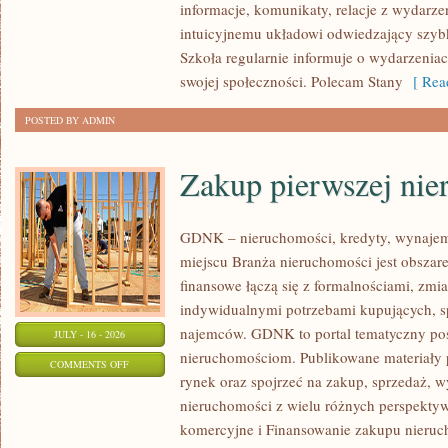
informacje, komunikaty, relacje z wydarze
intuicyjnemu układowi odwiedzający szybk
Szkoła regularnie informuje o wydarzenia
swojej społeczności. Polecam Stany
[ Read
POSTED BY ADMIN
Zakup pierwszej nie
GDNK – nieruchomości, kredyty, wynaje
miejscu Branża nieruchomości jest obsza
finansowe łączą się z formalnościami, zm
indywidualnymi potrzebami kupujących, spr
najemców. GDNK to portal tematyczny p
JULY - 16 - 2026
nieruchomościom. Publikowane materiały 
ON
COMMENTS OFF
rynek oraz spojrzeć na zakup, sprzedaż, 
ZAKUP
nieruchomości z wielu różnych perspekty
PIERWSZEJ
komercyjne i Finansowanie zakupu nieruc
NIERUCHOMOŚCI