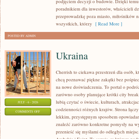
podjęciem decyzji o budowie. Dzięki te
FINANSOWANIE
poradnikiem dla inwestorów, właścicieli d
przeprowadzkę poza miasto, miłośników n
wszystkich, którzy
[ Read More ]
POSTED BY ADMIN
Ukraina
Cherrish to ciekawa przestrzeń dla osób, któ
chcą poznawać piękne zakątki bez pośpiech
na nowe doświadczenia. To portal o podró
zarówno osoby planujące krótki city break,
lubią czytać o świecie, kulturach, atrakcjac
JULY - 6 - 2026
codzienności różnych krajów. Strona łączy
ON
COMMENTS OFF
lekkim, przystępnym sposobem opowiadan
UKRAINA
znaleźć zarówno konkretne pomysły na wyj
przenieść się myślami do odległych miejs