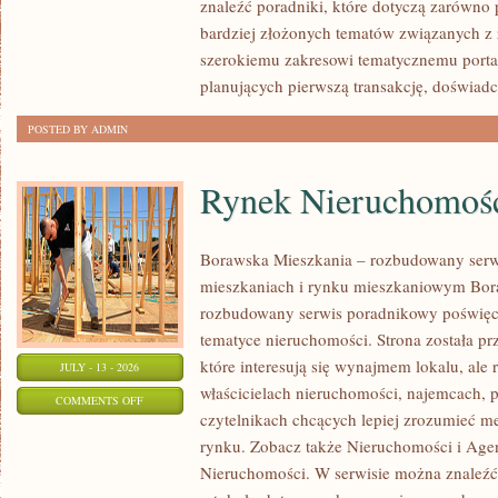
znaleźć poradniki, które dotyczą zarówno 
bardziej złożonych tematów związanych z
szerokiemu zakresowi tematycznemu porta
planujących pierwszą transakcję, doświad
POSTED BY ADMIN
Rynek Nieruchomośc
Borawska Mieszkania – rozbudowany serw
mieszkaniach i rynku mieszkaniowym Bor
rozbudowany serwis poradnikowy poświęc
tematyce nieruchomości. Strona została p
które interesują się wynajmem lokalu, ale 
JULY - 13 - 2026
właścicielach nieruchomości, najemcach, 
ON
COMMENTS OFF
czytelnikach chcących lepiej zrozumieć 
RYNEK
rynku. Zobacz także Nieruchomości i Agen
NIERUCHOMOŚCI
Nieruchomości. W serwisie można znaleźć
W