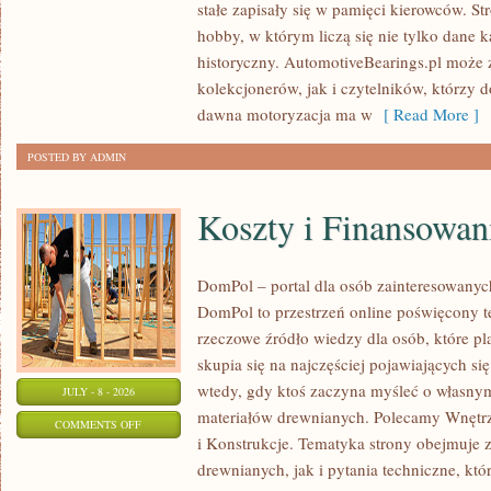
stałe zapisały się w pamięci kierowców. St
PORADNIKI
hobby, w którym liczą się nie tylko dane 
KOLEKCJONERA
historyczny. AutomotiveBearings.pl może
kolekcjonerów, jak i czytelników, którzy 
dawna motoryzacja ma w
[ Read More ]
POSTED BY ADMIN
Koszty i Finansowan
DomPol – portal dla osób zainteresowan
DomPol to przestrzeń online poświęcony 
rzeczowe źródło wiedzy dla osób, które p
skupia się na najczęściej pojawiających się
wtedy, gdy ktoś zaczyna myśleć o włas
JULY - 8 - 2026
materiałów drewnianych. Polecamy Wnętrz
ON
COMMENTS OFF
i Konstrukcje. Tematyka strony obejmuje
KOSZTY
drewnianych, jak i pytania techniczne, kt
I