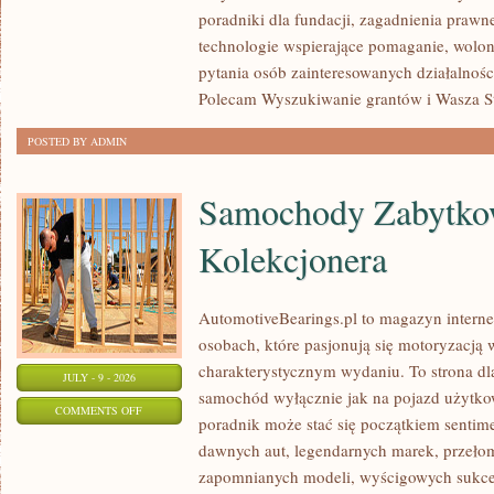
poradniki dla fundacji, zagadnienia prawn
technologie wspierające pomaganie, wolon
pytania osób zainteresowanych działalnośc
Polecam Wyszukiwanie grantów i Wasza Str
POSTED BY ADMIN
Samochody Zabytkow
Kolekcjonera
AutomotiveBearings.pl to magazyn intern
osobach, które pasjonują się motoryzacją w
charakterystycznym wydaniu. To strona dla
JULY - 9 - 2026
samochód wyłącznie jak na pojazd użytkow
ON
COMMENTS OFF
poradnik może stać się początkiem sentime
SAMOCHODY
dawnych aut, legendarnych marek, przeło
ZABYTKOWE
zapomnianych modeli, wyścigowych sukce
–