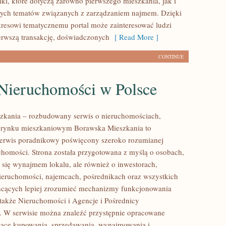
iki, które dotyczą zarówno pierwszego mieszkania, jak i
nych tematów związanych z zarządzaniem najmem. Dzięki
resowi tematycznemu portal może zainteresować ludzi
erwszą transakcję, doświadczonych
[ Read More ]
CONTINUE
Nieruchomości w Polsce
zkania – rozbudowany serwis o nieruchomościach,
i rynku mieszkaniowym Borawska Mieszkania to
erwis poradnikowy poświęcony szeroko rozumianej
chomości. Strona została przygotowana z myślą o osobach,
ą się wynajmem lokalu, ale również o inwestorach,
nieruchomości, najemcach, pośrednikach oraz wszystkich
hcących lepiej zrozumieć mechanizmy funkcjonowania
także Nieruchomości i Agencje i Pośrednicy
 W serwisie można znaleźć przystępnie opracowane
zące kupowania, sprzedawania, wynajmowania i