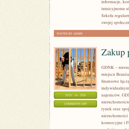
informacje, ko
intuicyjnemu u
Szkoła regular
swojej społecz
POSTED BY ADMIN
Zakup 
GDNK – nieruc
miejscu Branża
finansowe łącz
indywidualnymi
najemców. GDN
JULY - 16 - 2026
nieruchomościo
ON
COMMENTS OFF
rynek oraz spo
ZAKUP
nieruchomości 
PIERWSZEJ
komercyjne i F
NIERUCHOMOŚCI