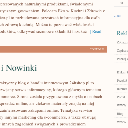
31
nteresowanych naturalnymi produktami, świadomymi
aktycznym gotowaniem. Polecam Eko w Kuchni i Zdrowie z
« Jul
gico.pl to rozbudowana przestrzeń informacyjna dla osób
ch zdrową kuchnią. Można tu poznawać właściwości
oduktów, odkrywać sezonowe składniki i szukać
[ Read
Rekl
Zobacz 
CONTINUE
Zapisz s
Poznaj 
 i Nowinki
Kliknij 
Przejdź 
raktyczny blog o handlu internetowym 24hshop.pl to
Internet
zwijany serwis informacyjny, którego głównym tematem
commerce. Strona została przygotowana z myślą o osobach
Portal
przedaż online, ale ciekawe materiały znajdą na niej
WWW
zainteresowane zakupami online. Tematyka serwisu
Blog
y innymi marketing dla e-commerce, a także obsługę
WWW
le innych zagadnień związanych z prowadzeniem