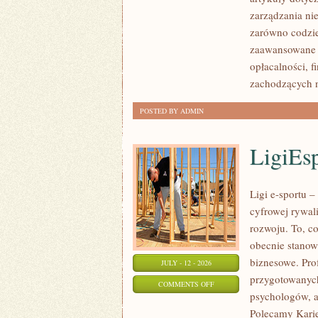
POLSCE
zarządzania ni
zarówno codzie
zaawansowane 
opłacalności,
zachodzących 
POSTED BY ADMIN
LigiEs
Ligi e-sportu 
cyfrowej rywali
rozwoju. To, c
obecnie stanow
biznesowe. Pro
JULY - 12 - 2026
przygotowanych
ON
COMMENTS OFF
psychologów, a
LIGIESPORTU
Polecamy Karier