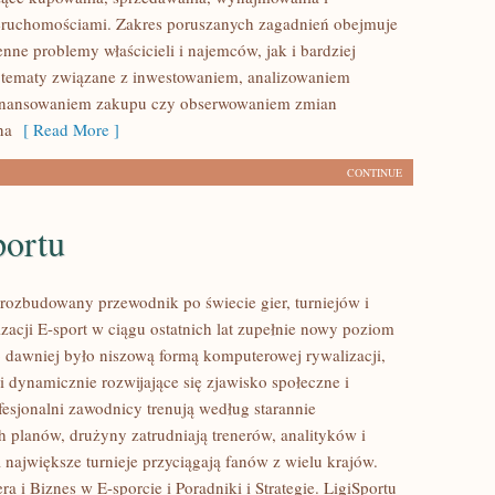
eruchomościami. Zakres poruszanych zagadnień obejmuje
nne problemy właścicieli i najemców, jak i bardziej
tematy związane z inwestowaniem, analizowaniem
 finansowaniem zakupu czy obserwowaniem zmian
na
[ Read More ]
CONTINUE
portu
– rozbudowany przewodnik po świecie gier, turniejów i
zacji E-sport w ciągu ostatnich lat zupełnie nowy poziom
o dawniej było niszową formą komputerowej rywalizacji,
i dynamicznie rozwijające się zjawisko społeczne i
fesjonalni zawodnicy trenują według starannie
 planów, drużyny zatrudniają trenerów, analityków i
 największe turnieje przyciągają fanów z wielu krajów.
a i Biznes w E-sporcie i Poradniki i Strategie. LigiSportu