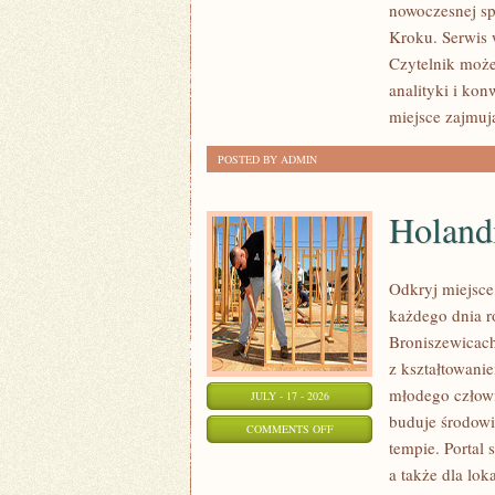
nowoczesnej sp
I
Kroku. Serwis
NOWINKI
Czytelnik może
analityki i ko
miejsce zajmuj
POSTED BY ADMIN
Holand
Odkryj miejsce
każdego dnia r
Broniszewicach 
z kształtowani
młodego człowi
JULY - 17 - 2026
buduje środowi
ON
COMMENTS OFF
tempie. Portal 
HOLANDIA
a także dla lok