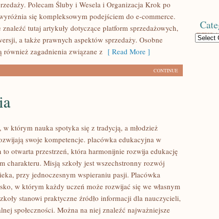
rzedaży. Polecam Śluby i Wesela i Organizacja Krok po
 wyróżnia się kompleksowym podejściem do e-commerce.
Cate
 znaleźć tutaj artykuły dotyczące platform sprzedażowych,
Categories
nwersji, a także prawnych aspektów sprzedaży. Osobne
ą również zagadnienia związane z
[ Read More ]
CONTINUE
ia
, w którym nauka spotyka się z tradycją, a młodzież
ozwijają swoje kompetencje. placówka edukacyjna w
to otwarta przestrzeń, która harmonijnie rozwija edukację
em charakteru. Misją szkoły jest wszechstronny rozwój
eka, przy jednoczesnym wspieraniu pasji. Placówka
sko, w którym każdy uczeń może rozwijać się we własnym
szkoły stanowi praktyczne źródło informacji dla nauczycieli,
alnej społeczności. Można na niej znaleźć najważniejsze