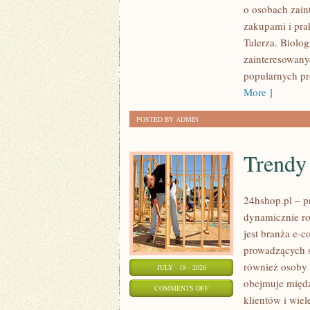
o osobach zai
PRZETWORY
zakupami i pr
Talerza. Biolo
zainteresowany
popularnych pr
More ]
POSTED BY ADMIN
Trendy
24hshop.pl – p
dynamicznie ro
jest branża e-
prowadzących s
również osoby 
JULY - 18 - 2026
obejmuje międz
ON
COMMENTS OFF
klientów i wie
TRENDY