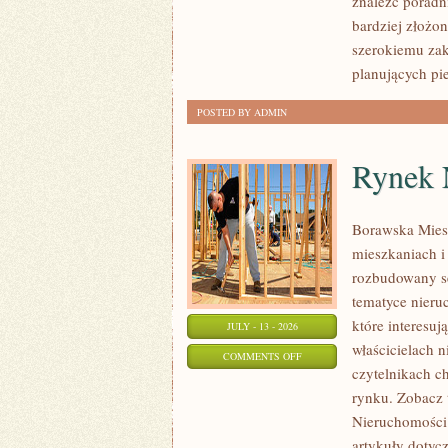
znaleźć poradn
bardziej złożo
szerokiemu zak
planujących pi
POSTED BY ADMIN
Rynek 
Borawska Mies
mieszkaniach 
rozbudowany s
tematyce nieru
które interesuj
JULY - 13 - 2026
właścicielach 
ON
COMMENTS OFF
czytelnikach c
RYNEK
rynku. Zobacz 
NIERUCHOMOŚCI
Nieruchomości.
W
artykuły dotyc