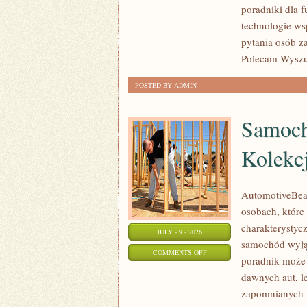
poradniki dla 
technologie ws
pytania osób z
Polecam Wyszuk
POSTED BY ADMIN
Samoch
Kolekc
AutomotiveBear
osobach, które 
charakterystycz
JULY - 9 - 2026
samochód wyłąc
ON
COMMENTS OFF
poradnik może 
SAMOCHODY
dawnych aut, l
ZABYTKOWE
zapomnianych 
–