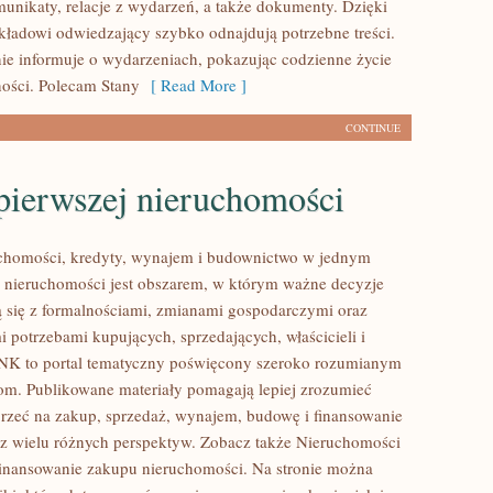
munikaty, relacje z wydarzeń, a także dokumenty. Dzięki
kładowi odwiedzający szybko odnajdują potrzebne treści.
nie informuje o wydarzeniach, pokazując codzienne życie
ności. Polecam Stany
[ Read More ]
CONTINUE
pierwszej nieruchomości
homości, kredyty, wynajem i budownictwo w jednym
 nieruchomości jest obszarem, w którym ważne decyzje
ą się z formalnościami, zmianami gospodarczymi oraz
 potrzebami kupujących, sprzedających, właścicieli i
K to portal tematyczny poświęcony szeroko rozumianym
m. Publikowane materiały pomagają lepiej zrozumieć
jrzeć na zakup, sprzedaż, wynajem, budowę i finansowanie
z wielu różnych perspektyw. Zobacz także Nieruchomości
inansowanie zakupu nieruchomości. Na stronie można