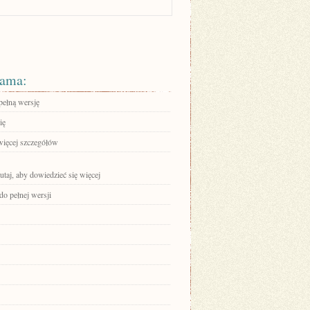
ama:
pełną wersję
ię
więcej szczegółów
tutaj, aby dowiedzieć się więcej
do pełnej wersji