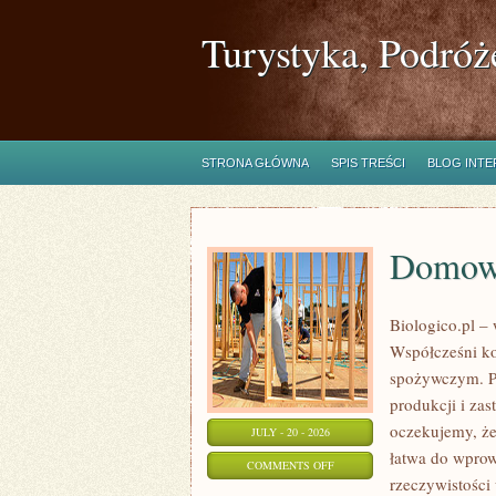
Turystyka, Podróż
STRONA GŁÓWNA
SPIS TREŚCI
BLOG INT
Domowe
Biologico.pl – 
Współcześni ko
spożywczym. P
produkcji i za
oczekujemy, że
JULY - 20 - 2026
łatwa do wprow
ON
COMMENTS OFF
rzeczywistości 
DOMOWE