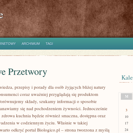
e
ERNETOWY
ARCHIWUM
TAGI
 Przetwory
Kale
wiedza, przepisy i porady dla osób żyjących bliżej natury
nsumenci coraz uważniej przyglądają się produktom
M
orównujemy składy, szukamy informacji o sposobie
stanawiamy się nad pochodzeniem żywności. Jednocześnie
3
 zdrowa kuchnia będzie również smaczna, dostępna oraz
10
adzenia w codziennym życiu. Właśnie w takiej
17
warto odkryć portal Biologico.pl – strona tworzona z myślą
24