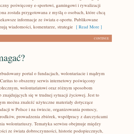
tyczny poświęcony e-sportowi, gamingowi i rywalizacji
rona została przygotowana z myślą o osobach, które chcą
ekawsze informacje ze świata e-sportu. Publikowane
mują wiadomości, komentarze, strategie
[ Read More ]
CONTINUE
magać?
ozbudowany portal o fundacjach, wolontariacie i mądrym
aritas to obszerny serwis internetowy poświęcony
połecznym, wolontariatowi oraz różnym sposobom
 znajdujących się w trudnej sytuacji życiowej. Jest to
rym można znaleźć użyteczne materiały dotyczące
ndacji w Polsce i na świecie, organizowania pomocy,
rodków, prowadzenia zbiórek, współpracy z darczyńcami
ia wolontariuszy. Tematyka serwisu obejmuje między
ości ze świata dobroczynności, historie podopiecznych,