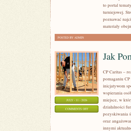
to portal tema
turniejowej. St
poznawać najci
materiały obej
POSTED BY ADMIN
Jak Po
CP Caritas – r
pomaganiu CP C
inicjatywom s
wspierania osób
miejsce, w któ
JULY - 11 - 2026
działalności fu
ON
COMMENTS OFF
pozyskiwania ś
JAK
oraz angażowan
POMAGAĆ?
innymi aktualn