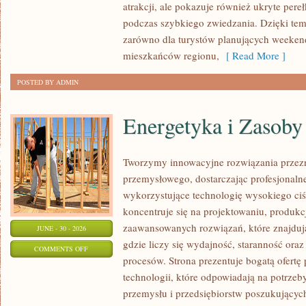
atrakcji, ale pokazuje również ukryte pere
podczas szybkiego zwiedzania. Dzięki te
zarówno dla turystów planujących weekend
mieszkańców regionu,
[ Read More ]
POSTED BY ADMIN
Energetyka i Zasoby
Tworzymy innowacyjne rozwiązania przezn
przemysłowego, dostarczając profesjonaln
wykorzystujące technologię wysokiego ciś
koncentruje się na projektowaniu, produkc
zaawansowanych rozwiązań, które znajduj
JUNE - 30 - 2026
gdzie liczy się wydajność, staranność o
ON
COMMENTS OFF
procesów. Strona prezentuje bogatą ofertę
ENERGETYKA
technologii, które odpowiadają na potrzeb
I
przemysłu i przedsiębiorstw poszukujący
ZASOBY