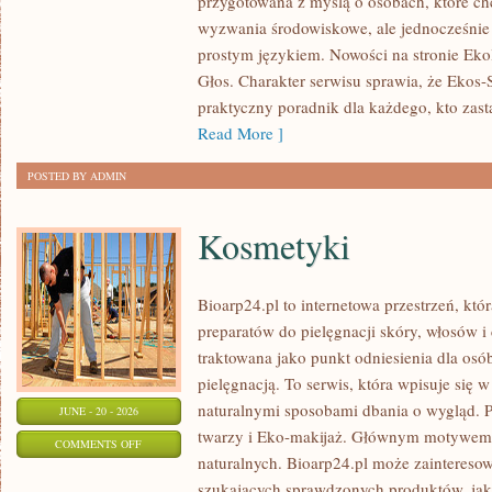
przygotowana z myślą o osobach, które c
DLA
wyzwania środowiskowe, ale jednocześnie 
PLANETY
prostym językiem. Nowości na stronie Eko
Głos. Charakter serwisu sprawia, że Ekos
praktyczny poradnik dla każdego, kto zasta
Read More ]
POSTED BY ADMIN
Kosmetyki
Bioarp24.pl to internetowa przestrzeń, któ
preparatów do pielęgnacji skóry, włosów i 
traktowana jako punkt odniesienia dla osób
pielęgnacją. To serwis, która wpisuje się 
naturalnymi sposobami dbania o wygląd. P
JUNE - 20 - 2026
twarzy i Eko-makijaż. Głównym motywem 
ON
COMMENTS OFF
naturalnych. Bioarp24.pl może zainteres
KOSMETYKI
szukających sprawdzonych produktów, jak 