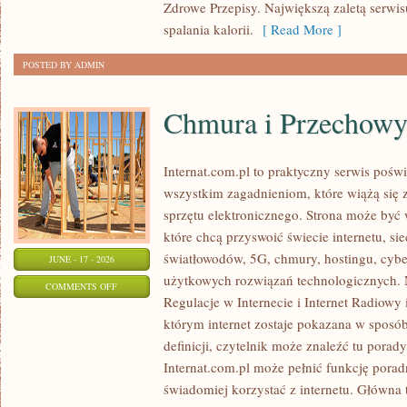
Zdrowe Przepisy. Największą zaletą serwisu
spalania kalorii.
[ Read More ]
POSTED BY ADMIN
Chmura i Przechow
Internat.com.pl to praktyczny serwis pośw
wszystkim zagadnieniom, które wiążą się
sprzętu elektronicznego. Strona może by
które chcą przyswoić świecie internetu, s
światłowodów, 5G, chmury, hostingu, cyb
JUNE - 17 - 2026
użytkowych rozwiązań technologicznych. N
ON
COMMENTS OFF
Regulacje w Internecie i Internet Radiowy i
CHMURA
którym internet zostaje pokazana w sposó
I
definicji, czytelnik może znaleźć tu porad
PRZECHOWYWANIE
Internat.com.pl może pełnić funkcję porad
DANYCH
świadomiej korzystać z internetu. Główna 