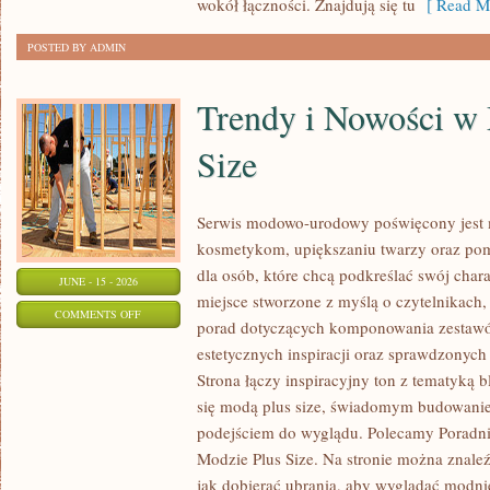
wokół łączności. Znajdują się tu
[ Read Mo
POSTED BY ADMIN
Trendy i Nowości w
Size
Serwis modowo-urodowy poświęcony jest m
kosmetykom, upiększaniu twarzy oraz po
dla osób, które chcą podkreślać swój chara
JUNE - 15 - 2026
miejsce stworzone z myślą o czytelnikach,
ON
COMMENTS OFF
porad dotyczących komponowania zestawów
TRENDY
estetycznych inspiracji oraz sprawdzonyc
I
Strona łączy inspiracyjny ton z tematyką b
NOWOŚCI
się modą plus size, świadomym budowani
W
podejściem do wyglądu. Polecamy Poradni
MODZIE
Modzie Plus Size. Na stronie można znaleź
PLUS
jak dobierać ubrania, aby wyglądać modn