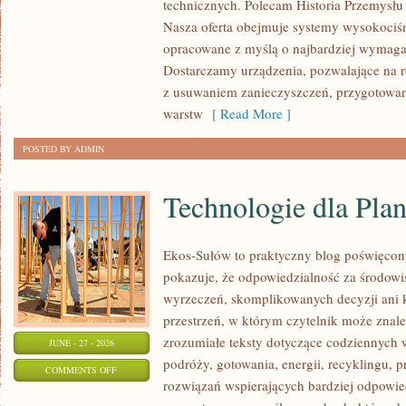
technicznych. Polecam Historia Przemysłu 
Nasza oferta obejmuje systemy wysokociśn
opracowane z myślą o najbardziej wymaga
Dostarczamy urządzenia, pozwalające na r
z usuwaniem zanieczyszczeń, przygotowan
warstw
[ Read More ]
POSTED BY ADMIN
Technologie dla Plan
Ekos-Sułów to praktyczny blog poświęcon
pokazuje, że odpowiedzialność za środowi
wyrzeczeń, skomplikowanych decyzji ani 
przestrzeń, w którym czytelnik może znal
zrozumiałe teksty dotyczące codziennyc
JUNE - 27 - 2026
podróży, gotowania, energii, recyklingu, 
ON
COMMENTS OFF
rozwiązań wspierających bardziej odpowiedz
TECHNOLOGIE