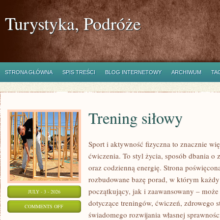
Turystyka, Podróże
STRONA GŁÓWNA
SPIS TREŚCI
BLOG INTERNETOWY
ARCHIWUM
TA
Trening siłowy
Sport i aktywność fizyczna to znacznie wię
ćwiczenia. To styl życia, sposób dbania o
oraz codzienną energię. Strona poświęcona
rozbudowane bazę porad, w którym każdy
początkujący, jak i zaawansowany – może 
JULY - 3 - 2026
dotyczące treningów, ćwiczeń, zdrowego st
ON
COMMENTS OFF
świadomego rozwijania własnej sprawności
TRENING