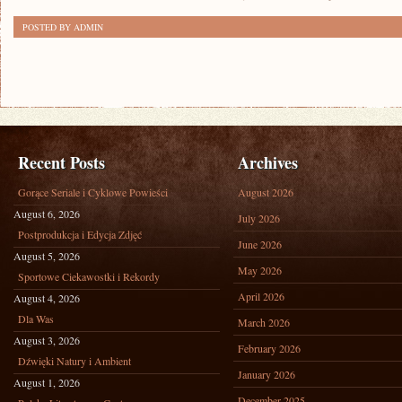
POSTED BY ADMIN
Recent Posts
Archives
Gorące Seriale i Cyklowe Powieści
August 2026
August 6, 2026
July 2026
Postprodukcja i Edycja Zdjęć
June 2026
August 5, 2026
May 2026
Sportowe Ciekawostki i Rekordy
April 2026
August 4, 2026
Dla Was
March 2026
August 3, 2026
February 2026
Dźwięki Natury i Ambient
January 2026
August 1, 2026
December 2025