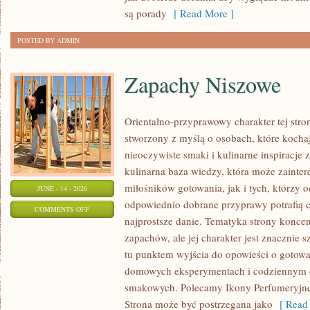
SIZE
są porady
[ Read More ]
POSTED BY ADMIN
Zapachy Niszowe
Orientalno-przyprawowy charakter tej stron
stworzony z myślą o osobach, które kocha
nieoczywiste smaki i kulinarne inspiracje 
kulinarna baza wiedzy, która może zainte
miłośników gotowania, jak i tych, którzy 
JUNE - 14 - 2026
odpowiednio dobrane przyprawy potrafią 
ON
COMMENTS OFF
najprostsze danie. Tematyka strony koncen
ZAPACHY
zapachów, ale jej charakter jest znacznie 
NISZOWE
tu punktem wyjścia do opowieści o gotowani
domowych eksperymentach i codziennym 
smakowych. Polecamy Ikony Perfumeryjne 
Strona może być postrzegana jako
[ Read 