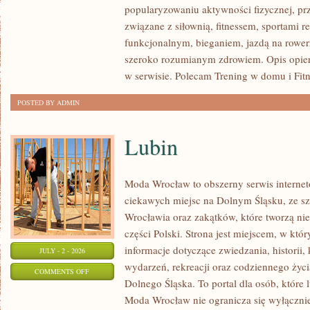
popularyzowaniu aktywności fizycznej, pr
SIŁOWY
związane z siłownią, fitnessem, sportami r
funkcjonalnym, bieganiem, jazdą na rowerz
szeroko rozumianym zdrowiem. Opis opier
w serwisie. Polecam Trening w domu i Fitn
POSTED BY ADMIN
Lubin
Moda Wrocław to obszerny serwis intern
ciekawych miejsc na Dolnym Śląsku, ze 
Wrocławia oraz zakątków, które tworzą nie
części Polski. Strona jest miejscem, w kt
informacje dotyczące zwiedzania, historii, 
JULY - 2 - 2026
wydarzeń, rekreacji oraz codziennego życi
ON
COMMENTS OFF
Dolnego Śląska. To portal dla osób, które 
LUBIN
Moda Wrocław nie ogranicza się wyłącznie