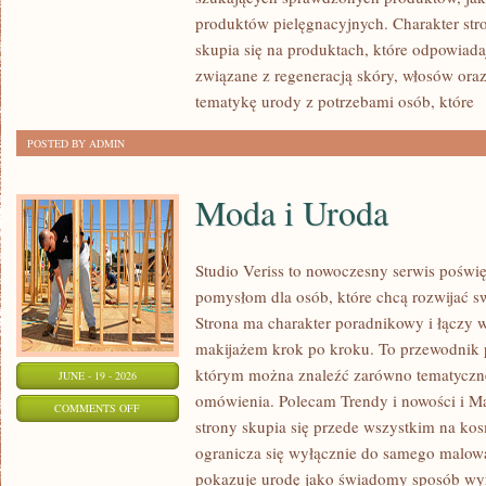
produktów pielęgnacyjnych. Charakter str
skupia się na produktach, które odpowiad
związane z regeneracją skóry, włosów oraz 
tematykę urody z potrzebami osób, które
[
POSTED BY ADMIN
Moda i Uroda
Studio Veriss to nowoczesny serwis pośw
pomysłom dla osób, które chcą rozwijać s
Strona ma charakter poradnikowy i łączy 
makijażem krok po kroku. To przewodnik
którym można znaleźć zarówno tematyczne 
JUNE - 19 - 2026
omówienia. Polecam Trendy i nowości i M
ON
COMMENTS OFF
strony skupia się przede wszystkim na ko
MODA
ogranicza się wyłącznie do samego malowa
I
pokazuje urodę jako świadomy sposób wyr