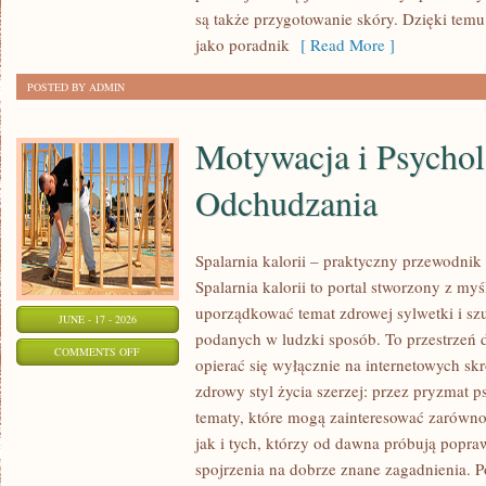
URODA
są także przygotowanie skóry. Dzięki tem
jako poradnik
[ Read More ]
POSTED BY ADMIN
Motywacja i Psychol
Odchudzania
Spalarnia kalorii – praktyczny przewodnik
Spalarnia kalorii to portal stworzony z my
uporządkować temat zdrowej sylwetki i szu
JUNE - 17 - 2026
podanych w ludzki sposób. To przestrzeń d
ON
COMMENTS OFF
opierać się wyłącznie na internetowych skr
MOTYWACJA
zdrowy styl życia szerzej: przez pryzmat p
I
tematy, które mogą zainteresować zarówno
PSYCHOLOGIA
jak i tych, którzy od dawna próbują popra
ODCHUDZANIA
spojrzenia na dobrze znane zagadnienia. 