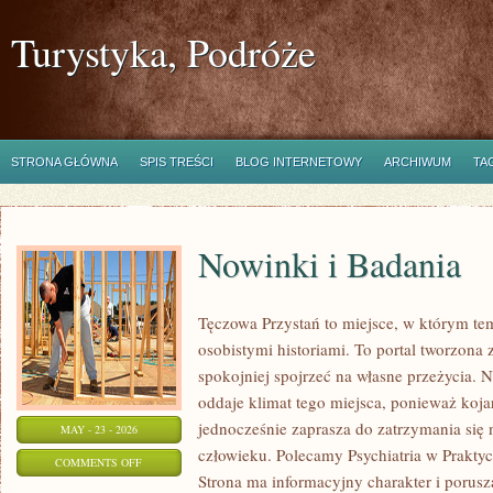
Turystyka, Podróże
STRONA GŁÓWNA
SPIS TREŚCI
BLOG INTERNETOWY
ARCHIWUM
TA
Nowinki i Badania
Tęczowa Przystań to miejsce, w którym te
osobistymi historiami. To portal tworzona 
spokojniej spojrzeć na własne przeżycia.
oddaje klimat tego miejsca, ponieważ koja
jednocześnie zaprasza do zatrzymania się 
MAY - 23 - 2026
człowieku. Polecamy Psychiatria w Praktyce
ON
COMMENTS OFF
Strona ma informacyjny charakter i porusz
NOWINKI