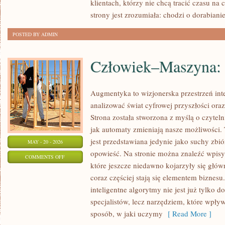
klientach, którzy nie chcą tracić czasu na
strony jest zrozumiała: chodzi o dorabiani
POSTED BY ADMIN
Człowiek–Maszyna:
Augmentyka to wizjonerska przestrzeń inte
analizować świat cyfrowej przyszłości ora
Strona została stworzona z myślą o czytelni
jak automaty zmieniają nasze możliwości. 
jest przedstawiana jedynie jako suchy zbió
MAY - 20 - 2026
opowieść. Na stronie można znaleźć wpis
ON
COMMENTS OFF
które jeszcze niedawno kojarzyły się główn
CZŁOWIEK–
coraz częściej stają się elementem biznes
MASZYNA:
inteligentne algorytmy nie jest już tylko 
SYMBIOZA
specjalistów, lecz narzędziem, które wpł
sposób, w jaki uczymy
[ Read More ]