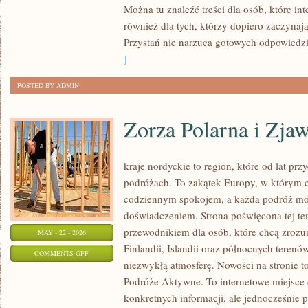
Można tu znaleźć treści dla osób, które int
I
również dla tych, którzy dopiero zaczynaj
BADANIA
Przystań nie narzuca gotowych odpowiedzi,
]
POSTED BY ADMIN
Zorza Polarna i Zja
kraje nordyckie to region, które od lat pr
podróżach. To zakątek Europy, w którym c
codziennym spokojem, a każda podróż mo
doświadczeniem. Strona poświęcona tej te
przewodnikiem dla osób, które chcą zrozu
MAY - 22 - 2026
Finlandii, Islandii oraz północnych terenó
ON
COMMENTS OFF
niezwykłą atmosferę. Nowości na stronie 
ZORZA
Podróże Aktywne. To internetowe miejsce d
POLARNA
konkretnych informacji, ale jednocześnie
I