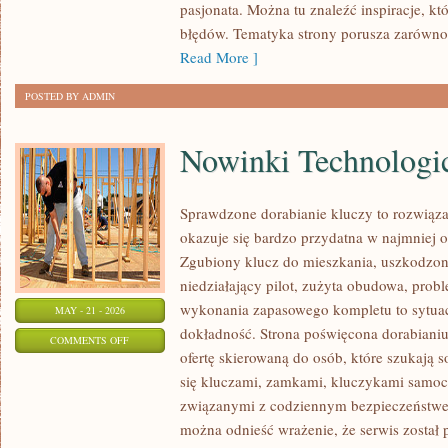
pasjonata. Można tu znaleźć inspiracje, k
ZJAWISKA
błędów. Tematyka strony porusza zarówno z
NATURY
Read More ]
POSTED BY ADMIN
Nowinki Technologi
Sprawdzone dorabianie kluczy to rozwiązan
okazuje się bardzo przydatna w najmnie
Zgubiony klucz do mieszkania, uszkodzo
niedziałający pilot, zużyta obudowa, pro
wykonania zapasowego kompletu to sytuacj
MAY - 21 - 2026
dokładność. Strona poświęcona dorabianiu
ON
COMMENTS OFF
ofertę skierowaną do osób, które szukają 
NOWINKI
się kluczami, zamkami, kluczykami samo
TECHNOLOGICZNE
związanymi z codziennym bezpieczeństwem
można odnieść wrażenie, że serwis został