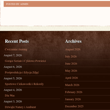
POSTED BY ADMIN
Recent Posts
Archives
Ćwiczenia i trening
August 2026
August 7, 2026
July 2026
Gorące Seriale i Cyklowe Powieści
June 2026
August 6, 2026
May 2026
Postprodukcja i Edycja Zdjęć
April 2026
August 5, 2026
Sportowe Ciekawostki i Rekordy
March 2026
August 4, 2026
February 2026
Dla Was
January 2026
August 3, 2026
December 2025
Dźwięki Natury i Ambient