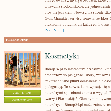
przygotowana z myślą o osobach, które c
DLA
wyzwania środowiskowe, ale jednocześnie 
PLANETY
prostym językiem. Nowości na stronie Eko
Głos. Charakter serwisu sprawia, że Ekos
praktyczny poradnik dla każdego, kto zasta
Read More ]
POSTED BY ADMIN
Kosmetyki
Bioarp24.pl to internetowa przestrzeń, któ
preparatów do pielęgnacji skóry, włosów i 
traktowana jako punkt odniesienia dla osób
pielęgnacją. To serwis, która wpisuje się 
naturalnymi sposobami dbania o wygląd. P
JUNE - 20 - 2026
twarzy i Eko-makijaż. Głównym motywem 
ON
COMMENTS OFF
naturalnych. Bioarp24.pl może zainteres
KOSMETYKI
szukających sprawdzonych produktów, jak 