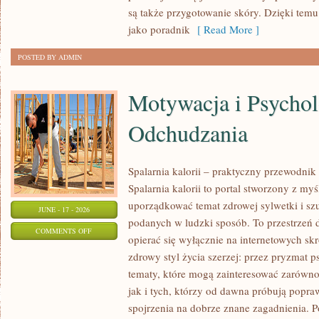
URODA
są także przygotowanie skóry. Dzięki tem
jako poradnik
[ Read More ]
POSTED BY ADMIN
Motywacja i Psychol
Odchudzania
Spalarnia kalorii – praktyczny przewodnik
Spalarnia kalorii to portal stworzony z my
uporządkować temat zdrowej sylwetki i szu
JUNE - 17 - 2026
podanych w ludzki sposób. To przestrzeń d
ON
COMMENTS OFF
opierać się wyłącznie na internetowych skr
MOTYWACJA
zdrowy styl życia szerzej: przez pryzmat p
I
tematy, które mogą zainteresować zarówno
PSYCHOLOGIA
jak i tych, którzy od dawna próbują popra
ODCHUDZANIA
spojrzenia na dobrze znane zagadnienia. 