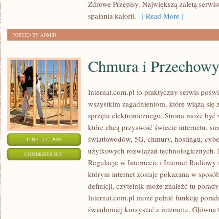
Zdrowe Przepisy. Największą zaletą serwisu
spalania kalorii.
[ Read More ]
POSTED BY ADMIN
Chmura i Przechow
Internat.com.pl to praktyczny serwis pośw
wszystkim zagadnieniom, które wiążą się
sprzętu elektronicznego. Strona może by
które chcą przyswoić świecie internetu, s
światłowodów, 5G, chmury, hostingu, cyb
JUNE - 17 - 2026
użytkowych rozwiązań technologicznych. N
ON
COMMENTS OFF
Regulacje w Internecie i Internet Radiowy i
CHMURA
którym internet zostaje pokazana w sposó
I
definicji, czytelnik może znaleźć tu porad
PRZECHOWYWANIE
Internat.com.pl może pełnić funkcję porad
DANYCH
świadomiej korzystać z internetu. Główna 