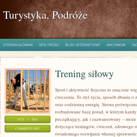
Turystyka, Podróże
STRONA GŁÓWNA
SPIS TREŚCI
BLOG INTERNETOWY
ARCHIWUM
TA
Trening siłowy
Sport i aktywność fizyczna to znacznie wię
ćwiczenia. To styl życia, sposób dbania o
oraz codzienną energię. Strona poświęcona
rozbudowane bazę porad, w którym każdy
początkujący, jak i zaawansowany – może 
JULY - 3 - 2026
dotyczące treningów, ćwiczeń, zdrowego st
ON
COMMENTS OFF
świadomego rozwijania własnej sprawności
TRENING