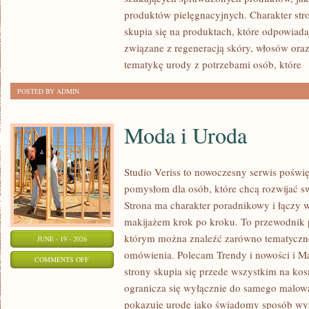
produktów pielęgnacyjnych. Charakter str
skupia się na produktach, które odpowiad
związane z regeneracją skóry, włosów oraz 
tematykę urody z potrzebami osób, które
[
POSTED BY ADMIN
Moda i Uroda
Studio Veriss to nowoczesny serwis pośw
pomysłom dla osób, które chcą rozwijać s
Strona ma charakter poradnikowy i łączy 
makijażem krok po kroku. To przewodnik
którym można znaleźć zarówno tematyczne 
JUNE - 19 - 2026
omówienia. Polecam Trendy i nowości i M
ON
COMMENTS OFF
strony skupia się przede wszystkim na ko
MODA
ogranicza się wyłącznie do samego malowa
I
pokazuje urodę jako świadomy sposób wyr