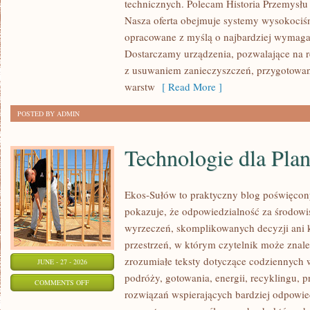
technicznych. Polecam Historia Przemysłu 
Nasza oferta obejmuje systemy wysokociśn
opracowane z myślą o najbardziej wymaga
Dostarczamy urządzenia, pozwalające na r
z usuwaniem zanieczyszczeń, przygotowan
warstw
[ Read More ]
POSTED BY ADMIN
Technologie dla Plan
Ekos-Sułów to praktyczny blog poświęcon
pokazuje, że odpowiedzialność za środowi
wyrzeczeń, skomplikowanych decyzji ani 
przestrzeń, w którym czytelnik może znal
zrozumiałe teksty dotyczące codziennyc
JUNE - 27 - 2026
podróży, gotowania, energii, recyklingu, 
ON
COMMENTS OFF
rozwiązań wspierających bardziej odpowiedz
TECHNOLOGIE