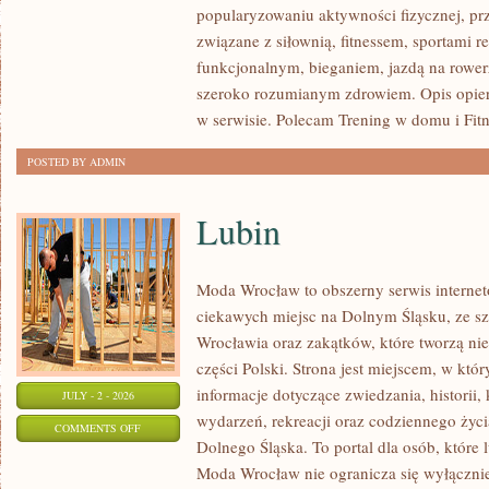
popularyzowaniu aktywności fizycznej, pr
SIŁOWY
związane z siłownią, fitnessem, sportami r
funkcjonalnym, bieganiem, jazdą na rowerz
szeroko rozumianym zdrowiem. Opis opier
w serwisie. Polecam Trening w domu i Fitn
POSTED BY ADMIN
Lubin
Moda Wrocław to obszerny serwis intern
ciekawych miejsc na Dolnym Śląsku, ze 
Wrocławia oraz zakątków, które tworzą nie
części Polski. Strona jest miejscem, w kt
informacje dotyczące zwiedzania, historii, 
JULY - 2 - 2026
wydarzeń, rekreacji oraz codziennego życi
ON
COMMENTS OFF
Dolnego Śląska. To portal dla osób, które 
LUBIN
Moda Wrocław nie ogranicza się wyłącznie