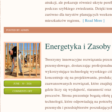
atrakcji, ale pokazuje również ukryte pere
podczas szybkiego zwiedzania. Dzięki te
zarówno dla turystów planujących weekend
mieszkańców regionu,
[ Read More ]
POSTED BY ADMIN
Energetyka i Zasoby
Tworzymy innowacyjne rozwiązania przezn
przemysłowego, dostarczając profesjonaln
wykorzystujące technologię wysokiego ciś
koncentruje się na projektowaniu, produkc
zaawansowanych rozwiązań, które znajduj
JUNE - 30 - 2026
gdzie liczy się wydajność, staranność o
ON
COMMENTS OFF
procesów. Strona prezentuje bogatą ofertę
ENERGETYKA
technologii, które odpowiadają na potrzeb
I
przemysłu i przedsiębiorstw poszukujący
ZASOBY