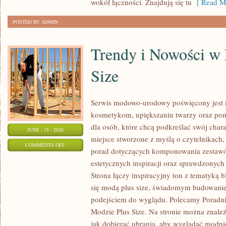
wokół łączności. Znajdują się tu
[ Read Mo
POSTED BY ADMIN
Trendy i Nowości w
Size
Serwis modowo-urodowy poświęcony jest m
kosmetykom, upiększaniu twarzy oraz po
dla osób, które chcą podkreślać swój chara
JUNE - 15 - 2026
miejsce stworzone z myślą o czytelnikach,
ON
COMMENTS OFF
porad dotyczących komponowania zestawów
TRENDY
estetycznych inspiracji oraz sprawdzonyc
I
Strona łączy inspiracyjny ton z tematyką b
NOWOŚCI
się modą plus size, świadomym budowani
W
podejściem do wyglądu. Polecamy Poradni
MODZIE
Modzie Plus Size. Na stronie można znaleź
PLUS
jak dobierać ubrania, aby wyglądać modn