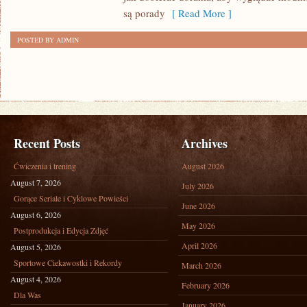
SIZE
są porady
[ Read More ]
POSTED BY ADMIN
Recent Posts
Archives
Ćwiczenia i trening
August 2026
August 7, 2026
July 2026
Gorące Seriale i Cyklowe Powieści
June 2026
August 6, 2026
May 2026
Postprodukcja i Edycja Zdjęć
April 2026
August 5, 2026
Sportowe Ciekawostki i Rekordy
March 2026
August 4, 2026
February 2026
Dla Was
January 2026