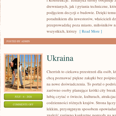
i Konstrukcje. Tematyka strony obejmuje
KOSZTY
drewnianych, jak i pytania techniczne, kt
I
podjęciem decyzji o budowie. Dzięki te
FINANSOWANIE
poradnikiem dla inwestorów, właścicieli d
przeprowadzkę poza miasto, miłośników n
wszystkich, którzy
[ Read More ]
POSTED BY ADMIN
Ukraina
Cherrish to ciekawa przestrzeń dla osób, któ
chcą poznawać piękne zakątki bez pośpiech
na nowe doświadczenia. To portal o podró
zarówno osoby planujące krótki city break,
lubią czytać o świecie, kulturach, atrakcjac
JULY - 6 - 2026
codzienności różnych krajów. Strona łączy
ON
COMMENTS OFF
lekkim, przystępnym sposobem opowiadan
UKRAINA
znaleźć zarówno konkretne pomysły na wyj