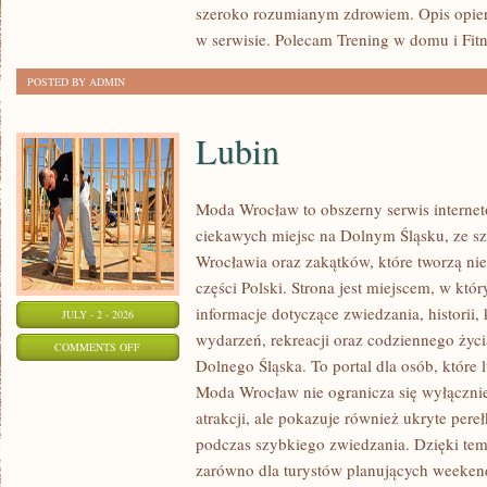
szeroko rozumianym zdrowiem. Opis opier
w serwisie. Polecam Trening w domu i Fitn
POSTED BY ADMIN
Lubin
Moda Wrocław to obszerny serwis intern
ciekawych miejsc na Dolnym Śląsku, ze 
Wrocławia oraz zakątków, które tworzą nie
części Polski. Strona jest miejscem, w kt
informacje dotyczące zwiedzania, historii, 
JULY - 2 - 2026
wydarzeń, rekreacji oraz codziennego życi
ON
COMMENTS OFF
Dolnego Śląska. To portal dla osób, które 
LUBIN
Moda Wrocław nie ogranicza się wyłącznie
atrakcji, ale pokazuje również ukryte pere
podczas szybkiego zwiedzania. Dzięki te
zarówno dla turystów planujących weekend