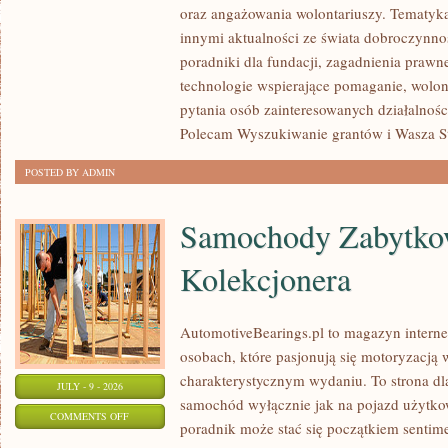
oraz angażowania wolontariuszy. Tematyk
POMAGAĆ?
innymi aktualności ze świata dobroczynnoś
poradniki dla fundacji, zagadnienia prawn
technologie wspierające pomaganie, wolon
pytania osób zainteresowanych działalnośc
Polecam Wyszukiwanie grantów i Wasza Str
POSTED BY ADMIN
Samochody Zabytkow
Kolekcjonera
AutomotiveBearings.pl to magazyn intern
osobach, które pasjonują się motoryzacją w
charakterystycznym wydaniu. To strona dla
JULY - 9 - 2026
samochód wyłącznie jak na pojazd użytkow
ON
COMMENTS OFF
poradnik może stać się początkiem sentime
SAMOCHODY