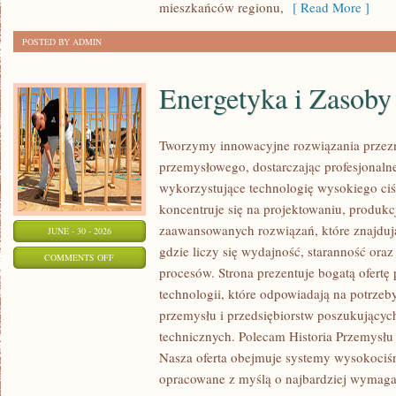
mieszkańców regionu,
[ Read More ]
POSTED BY ADMIN
Energetyka i Zasoby
Tworzymy innowacyjne rozwiązania przezn
przemysłowego, dostarczając profesjonaln
wykorzystujące technologię wysokiego ciś
koncentruje się na projektowaniu, produkc
zaawansowanych rozwiązań, które znajduj
JUNE - 30 - 2026
gdzie liczy się wydajność, staranność o
ON
COMMENTS OFF
procesów. Strona prezentuje bogatą ofertę
ENERGETYKA
technologii, które odpowiadają na potrzeb
I
przemysłu i przedsiębiorstw poszukujący
ZASOBY
technicznych. Polecam Historia Przemysłu 
Nasza oferta obejmuje systemy wysokociśn
opracowane z myślą o najbardziej wymaga