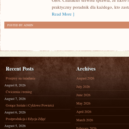
Głos. Charakter serwisu sprawia, że Ekos
praktyczny poradnik dla każdego, kto zasta
Read More ]
POSTED BY ADMIN
Recent Posts
Archives
Przepisy na śniadania
August 2026
August 8, 2026
July 2026
Ćwiczenia i trening
June 2026
August 7, 2026
May 2026
Gorące Seriale i Cyklowe Powieści
April 2026
August 6, 2026
Postprodukcja i Edycja Zdjęć
March 2026
August 5, 2026
February 2026