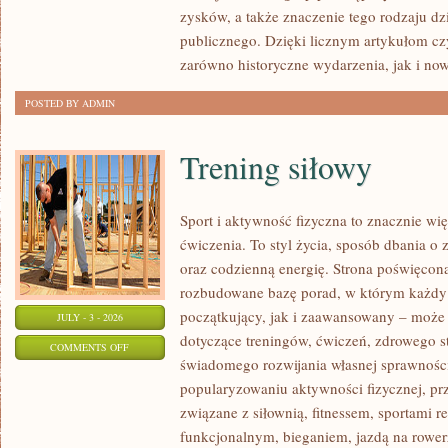
SPRAWY
zysków, a także znaczenie tego rodzaju dz
publicznego. Dzięki licznym artykułom cz
zarówno historyczne wydarzenia, jak i no
POSTED BY ADMIN
Trening siłowy
Sport i aktywność fizyczna to znacznie wię
ćwiczenia. To styl życia, sposób dbania o
oraz codzienną energię. Strona poświęcona
rozbudowane bazę porad, w którym każdy
początkujący, jak i zaawansowany – może 
JULY - 3 - 2026
dotyczące treningów, ćwiczeń, zdrowego st
ON
COMMENTS OFF
świadomego rozwijania własnej sprawności
TRENING
popularyzowaniu aktywności fizycznej, pr
SIŁOWY
związane z siłownią, fitnessem, sportami r
funkcjonalnym, bieganiem, jazdą na rowerz