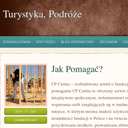
Turystyka, Podróże
STRONA GŁÓWNA
SPIS TREŚCI
BLOG INTERNETOWY
ARCHIWUM
TA
Jak Pomagać?
CP Caritas – rozbudowany portal o fundac
pomaganiu CP Caritas to obszerny serwis 
inicjatywom społecznym, wolontariatowi 
wspierania osób znajdujących się w trudnej 
miejsce, w którym można znaleźć użyteczn
JULY - 11 - 2026
działalności fundacji w Polsce i na świec
ON
COMMENTS OFF
pozyskiwania środków, prowadzenia zbiór
JAK