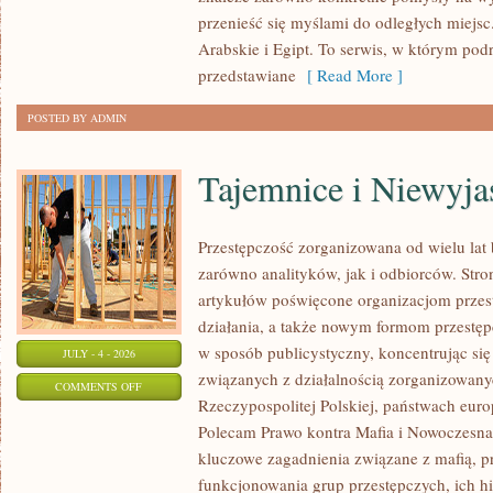
przenieść się myślami do odległych miejs
Arabskie i Egipt. To serwis, w którym podr
przedstawiane
[ Read More ]
POSTED BY ADMIN
Tajemnice i Niewyj
Przestępczość zorganizowana od wielu lat
zarówno analityków, jak i odbiorców. Str
artykułów poświęcone organizacjom przes
działania, a także nowym formom przestępc
w sposób publicystyczny, koncentrując się
JULY - 4 - 2026
związanych z działalnością zorganizowany
ON
COMMENTS OFF
Rzeczypospolitej Polskiej, państwach euro
TAJEMNICE
Polecam Prawo kontra Mafia i Nowoczesna 
I
kluczowe zagadnienia związane z mafią, p
NIEWYJAŚNIONE
funkcjonowania grup przestępczych, ich hi