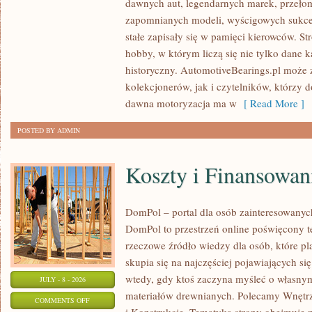
dawnych aut, legendarnych marek, przeło
ZABYTKOWE
zapomnianych modeli, wyścigowych sukce
–
stałe zapisały się w pamięci kierowców. St
PORADNIKI
hobby, w którym liczą się nie tylko dane 
KOLEKCJONERA
historyczny. AutomotiveBearings.pl może
kolekcjonerów, jak i czytelników, którzy 
dawna motoryzacja ma w
[ Read More ]
POSTED BY ADMIN
Koszty i Finansowan
DomPol – portal dla osób zainteresowan
DomPol to przestrzeń online poświęcony 
rzeczowe źródło wiedzy dla osób, które p
skupia się na najczęściej pojawiających się
wtedy, gdy ktoś zaczyna myśleć o włas
JULY - 8 - 2026
materiałów drewnianych. Polecamy Wnętrz
ON
COMMENTS OFF