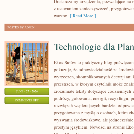
Dostarczamy urządzenia, pozwalające na r
z usuwaniem zanieczyszczeń, przygotowan
warstw
[ Read More ]
POSTED BY ADMIN
Technologie dla Plan
Ekos-Sułów to praktyczny blog poświęcon
pokazuje, że odpowiedzialność za środowi
wyrzeczeń, skomplikowanych decyzji ani 
przestrzeń, w którym czytelnik może znal
zrozumiałe teksty dotyczące codziennyc
JUNE - 27 - 2026
podróży, gotowania, energii, recyklingu, 
ON
COMMENTS OFF
rozwiązań wspierających bardziej odpowiedz
TECHNOLOGIE
przygotowana z myślą o osobach, które c
DLA
wyzwania środowiskowe, ale jednocześnie 
PLANETY
prostym językiem. Nowości na stronie Eko