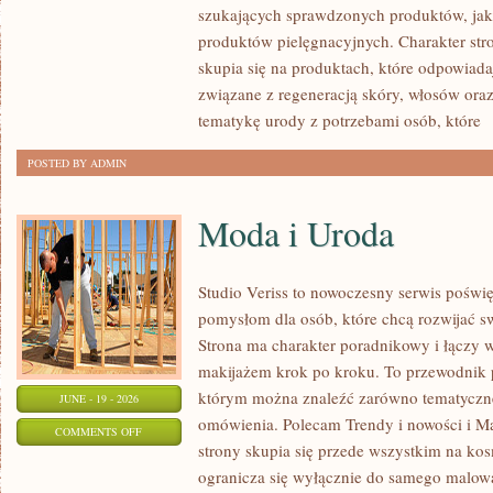
szukających sprawdzonych produktów, jak 
produktów pielęgnacyjnych. Charakter str
skupia się na produktach, które odpowiad
związane z regeneracją skóry, włosów oraz 
tematykę urody z potrzebami osób, które
[
POSTED BY ADMIN
Moda i Uroda
Studio Veriss to nowoczesny serwis pośw
pomysłom dla osób, które chcą rozwijać s
Strona ma charakter poradnikowy i łączy 
makijażem krok po kroku. To przewodnik
którym można znaleźć zarówno tematyczne 
JUNE - 19 - 2026
omówienia. Polecam Trendy i nowości i M
ON
COMMENTS OFF
strony skupia się przede wszystkim na ko
MODA
ogranicza się wyłącznie do samego malowa
I