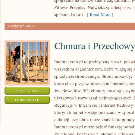
spojrzenia na dobrze znane zagadnienia. 
Zdrowe Przepisy. Największą zaletą serwisu
spalania kalorii.
[ Read More ]
POSTED BY ADMIN
Chmura i Przechow
Internat.com.pl to praktyczny serwis pośw
wszystkim zagadnieniom, które wiążą się
sprzętu elektronicznego. Strona może by
które chcą przyswoić świecie internetu, s
światłowodów, 5G, chmury, hostingu, cyb
JUNE - 17 - 2026
użytkowych rozwiązań technologicznych. N
ON
COMMENTS OFF
Regulacje w Internecie i Internet Radiowy i
CHMURA
którym internet zostaje pokazana w sposó
I
definicji, czytelnik może znaleźć tu porad
PRZECHOWYWANIE
Internat.com.pl może pełnić funkcję porad
DANYCH
świadomiej korzystać z internetu. Główna 