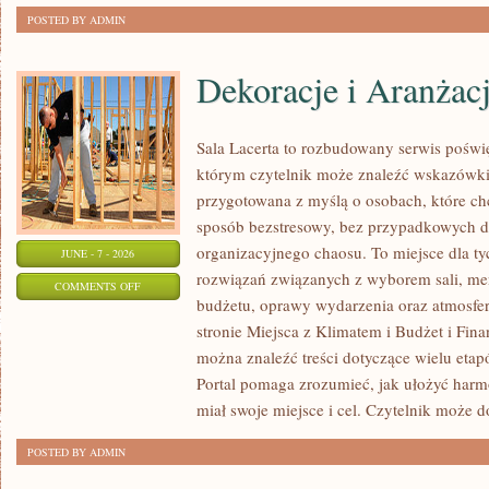
POSTED BY ADMIN
Dekoracje i Aranżac
Sala Lacerta to rozbudowany serwis poświ
którym czytelnik może znaleźć wskazówki 
przygotowana z myślą o osobach, które c
sposób bezstresowy, bez przypadkowych de
organizacyjnego chaosu. To miejsce dla ty
JUNE - 7 - 2026
rozwiązań związanych z wyborem sali, menu
ON
COMMENTS OFF
budżetu, oprawy wydarzenia oraz atmosfer
DEKORACJE
stronie Miejsca z Klimatem i Budżet i Fina
I
można znaleźć treści dotyczące wielu eta
ARANŻACJE
Portal pomaga zrozumieć, jak ułożyć har
miał swoje miejsce i cel. Czytelnik może 
POSTED BY ADMIN