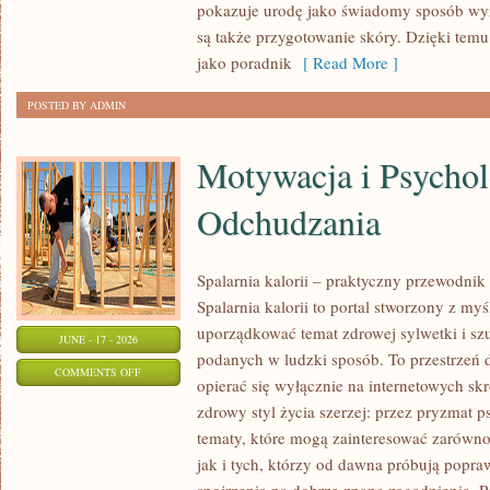
pokazuje urodę jako świadomy sposób wyr
URODA
są także przygotowanie skóry. Dzięki tem
jako poradnik
[ Read More ]
POSTED BY ADMIN
Motywacja i Psychol
Odchudzania
Spalarnia kalorii – praktyczny przewodnik
Spalarnia kalorii to portal stworzony z my
uporządkować temat zdrowej sylwetki i szu
JUNE - 17 - 2026
podanych w ludzki sposób. To przestrzeń d
ON
COMMENTS OFF
opierać się wyłącznie na internetowych skr
MOTYWACJA
zdrowy styl życia szerzej: przez pryzmat p
I
tematy, które mogą zainteresować zarówno
PSYCHOLOGIA
jak i tych, którzy od dawna próbują popra
ODCHUDZANIA