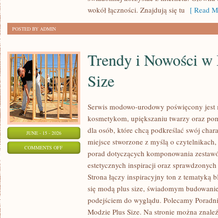
wokół łączności. Znajdują się tu
[ Read Mo
POSTED BY ADMIN
Trendy i Nowości w
Size
Serwis modowo-urodowy poświęcony jest m
kosmetykom, upiększaniu twarzy oraz po
dla osób, które chcą podkreślać swój chara
JUNE - 15 - 2026
miejsce stworzone z myślą o czytelnikach,
ON
COMMENTS OFF
porad dotyczących komponowania zestawów
TRENDY
estetycznych inspiracji oraz sprawdzonyc
I
Strona łączy inspiracyjny ton z tematyką b
NOWOŚCI
się modą plus size, świadomym budowani
W
podejściem do wyglądu. Polecamy Poradni
MODZIE
Modzie Plus Size. Na stronie można znaleź