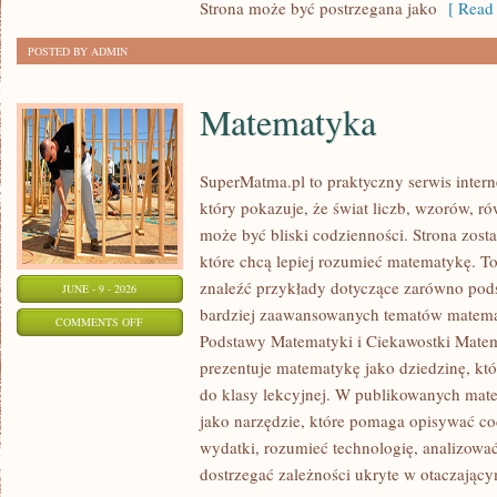
Strona może być postrzegana jako
[ Read 
POSTED BY ADMIN
Matematyka
SuperMatma.pl to praktyczny serwis inte
który pokazuje, że świat liczb, wzorów, r
może być bliski codzienności. Strona zost
które chcą lepiej rozumieć matematykę. T
znaleźć przykłady dotyczące zarówno pod
JUNE - 9 - 2026
bardziej zaawansowanych tematów matema
ON
COMMENTS OFF
Podstawy Matematyki i Ciekawostki Mate
MATEMATYKA
prezentuje matematykę jako dziedzinę, któ
do klasy lekcyjnej. W publikowanych mate
jako narzędzie, które pomaga opisywać co
wydatki, rozumieć technologię, analizowa
dostrzegać zależności ukryte w otaczający