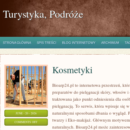
Turystyka, Podróże
STRONA GŁÓWNA
SPIS TREŚCI
BLOG INTERNETOWY
ARCHIWUM
TA
Kosmetyki
Bioarp24.pl to internetowa przestrzeń, któ
preparatów do pielęgnacji skóry, włosów i 
traktowana jako punkt odniesienia dla osób
pielęgnacją. To serwis, która wpisuje się 
naturalnymi sposobami dbania o wygląd. P
JUNE - 20 - 2026
twarzy i Eko-makijaż. Głównym motywem 
ON
COMMENTS OFF
naturalnych. Bioarp24.pl może zainteres
KOSMETYKI