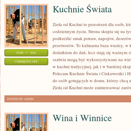
Kuchnie Świata
Zioła od Kuchni to przestrzeń dla osób, kt
codziennym życiu. Strona skupia się na ty
podkreślić smak potraw, napojów, deseró
przetworów. To kulinarna baza wiedzy, w k
dodatkiem do dań, lecz stają się ważnym s
JUNE - 7 - 2026
szałwia mogą być wykorzystywane na wie
ON
COMMENTS OFF
w kuchni tradycyjnej, jak i w bardziej ek
KUCHNIE
Polecam Kuchnie Świata i Ciekawostki i His
ŚWIATA
do osób gotujących w domu, którzy chcą u
Zioła od Kuchni może zainteresować zaró
POSTED BY ADMIN
Wina i Winnice