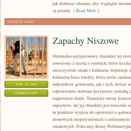
PLUS
jak dobierać ubrania, aby wyglądać modn
SIZE
są porady
[ Read More ]
POSTED BY ADMIN
Zapachy Niszowe
Orientalno-przyprawowy charakter tej stron
stworzony z myślą o osobach, które kocha
nieoczywiste smaki i kulinarne inspiracje 
kulinarna baza wiedzy, która może zainte
miłośników gotowania, jak i tych, którzy 
JUNE - 14 - 2026
odpowiednio dobrane przyprawy potrafią 
ON
COMMENTS OFF
najprostsze danie. Tematyka strony koncen
ZAPACHY
zapachów, ale jej charakter jest znacznie 
NISZOWE
tu punktem wyjścia do opowieści o gotowani
domowych eksperymentach i codziennym 
smakowych. Polecamy Ikony Perfumeryjne 