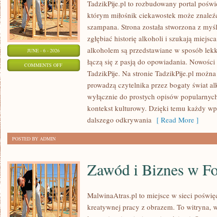
TadzikPije.pl to rozbudowany portal poświ
którym miłośnik ciekawostek może znaleźć
szampana. Strona została stworzona z myśl
zgłębiać historię alkoholi i szukają miejsc
alkoholem są przedstawiane w sposób lekki
JUNE - 6 - 2026
łączą się z pasją do opowiadania. Nowości 
ON
COMMENTS OFF
TadzikPije. Na stronie TadzikPije.pl można
WINA
prowadzą czytelnika przez bogaty świat alk
I
wyłącznie do prostych opisów popularnych
WINNICE
kontekst kulturowy. Dzięki temu każdy wpi
dalszego odkrywania
[ Read More ]
POSTED BY ADMIN
Zawód i Biznes w Fo
MalwinaAtras.pl to miejsce w sieci poświęc
kreatywnej pracy z obrazem. To witryna, w