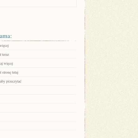
ama:
więcej
 teraz
aj więcej
 stronę tutaj
 aby przeczytać