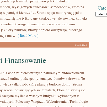
egendarnych marek, przełomowych konstrukcji,
modeli, wyścigowych sukcesów i samochodów, które na
Cate
się w pamięci kierowców. Strona spaja motoryzację jako
Categories
 liczą się nie tylko dane katalogowe, ale również kontekst
utomotiveBearings.pl może zainteresować zarówno
 jak i czytelników, którzy dopiero odkrywają, dlaczego
acja ma w
[ Read More ]
CONTINUE
 i Finansowanie
al dla osób zainteresowanych naturalnym budownictwem
strzeń online poświęcony tematyce domów z drewna. To
o wiedzy dla osób, które planują budowę domu. Strona
ajczęściej pojawiających się tematach, które pojawiają się
oś zaczyna myśleć o własnym budynku wykonanym z
wnianych. Polecamy Wnętrza i Wykończenia i Technologie