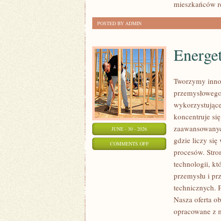
mieszkańców r
POSTED BY ADMIN
Energe
Tworzymy innow
przemysłowego,
wykorzystujące
koncentruje si
zaawansowanych
JUNE - 30 - 2026
gdzie liczy si
ON
COMMENTS OFF
procesów. Stro
ENERGETYKA
technologii, k
I
przemysłu i pr
ZASOBY
technicznych. 
Nasza oferta o
opracowane z m