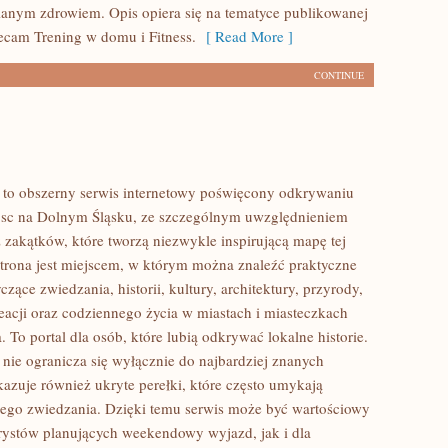
anym zdrowiem. Opis opiera się na tematyce publikowanej
lecam Trening w domu i Fitness.
[ Read More ]
CONTINUE
to obszerny serwis internetowy poświęcony odkrywaniu
jsc na Dolnym Śląsku, ze szczególnym uwzględnieniem
 zakątków, które tworzą niezwykle inspirującą mapę tej
 Strona jest miejscem, w którym można znaleźć praktyczne
czące zwiedzania, historii, kultury, architektury, przyrody,
eacji oraz codziennego życia w miastach i miasteczkach
 To portal dla osób, które lubią odkrywać lokalne historie.
ie ogranicza się wyłącznie do najbardziej znanych
okazuje również ukryte perełki, które często umykają
ego zwiedzania. Dzięki temu serwis może być wartościowy
rystów planujących weekendowy wyjazd, jak i dla