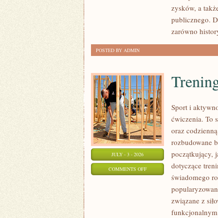
SPRAWY
zysków, a takż
publicznego. D
zarówno histor
POSTED BY ADMIN
Trening
Sport i aktywno
ćwiczenia. To 
oraz codzienną
rozbudowane b
początkujący, 
JULY - 3 - 2026
dotyczące tren
ON
COMMENTS OFF
świadomego roz
TRENING
popularyzowani
SIŁOWY
związane z siło
funkcjonalnym,