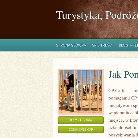
Turystyka, Podróż
STRONA GŁÓWNA
SPIS TREŚCI
BLOG INT
Jak Po
CP Caritas – r
pomaganiu CP C
inicjatywom s
wspierania osób
miejsce, w któ
JULY - 11 - 2026
działalności fu
ON
COMMENTS OFF
pozyskiwania ś
JAK