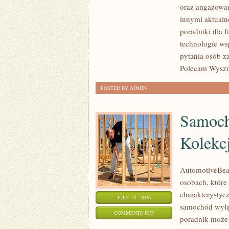
oraz angażowan
POMAGAĆ?
innymi aktualn
poradniki dla 
technologie ws
pytania osób z
Polecam Wyszuk
POSTED BY ADMIN
Samoch
Kolekc
AutomotiveBear
osobach, które 
charakterystycz
JULY - 9 - 2026
samochód wyłąc
ON
COMMENTS OFF
poradnik może 
SAMOCHODY