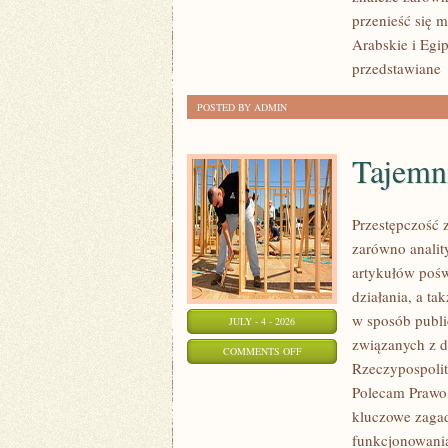
przenieść się 
Arabskie i Egip
przedstawiane
POSTED BY ADMIN
Tajemn
Przestępczość 
zarówno analit
artykułów pośw
działania, a t
w sposób publi
JULY - 4 - 2026
związanych z d
ON
COMMENTS OFF
Rzeczypospolite
TAJEMNICE
Polecam Prawo 
I
kluczowe zagad
NIEWYJAŚNIONE
funkcjonowania