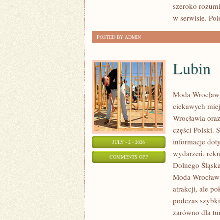
szeroko rozumi
w serwisie. Po
POSTED BY ADMIN
Lubin
Moda Wrocław 
ciekawych mie
Wrocławia oraz
części Polski.
informacje doty
JULY - 2 - 2026
wydarzeń, rekr
ON
COMMENTS OFF
Dolnego Śląska.
LUBIN
Moda Wrocław n
atrakcji, ale p
podczas szybki
zarówno dla tu