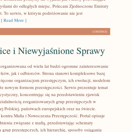
myślami do odległych miejsc. Polecam Zjednoczone Emiraty
t. To serwis, w którym podróżowanie nie jest
[ Read More ]
CONTINUE
ice i Niewyjaśnione Sprawy
zorganizowana od wielu lat budzi ogromne zainteresowanie
yków, jak i odbiorców. Strona stanowi kompleksowe bazę
ięcone organizacjom przestępczym, ich ewolucji, modelom
akże nowym formom przestępczości. Serwis prezentuje temat
cystyczny, koncentrując się na przedstawieniu zjawisk
ziałalnością zorganizowanych grup przestępczych w
j Polskiej, państwach europejskich oraz na świecie.
kontra Mafia i Nowoczesna Przestępczość. Portal opisuje
nienia związane z mafią, przedstawiając schematy
 grup przestępczych, ich hierarchię, sposoby osiągania