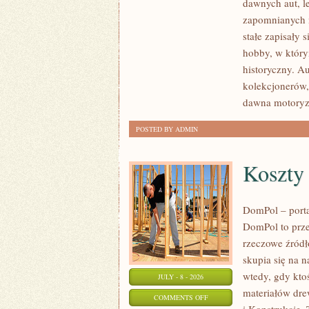
dawnych aut, l
ZABYTKOWE
zapomnianych 
–
stałe zapisały 
PORADNIKI
hobby, w którym
KOLEKCJONERA
historyczny. A
kolekcjonerów,
dawna motoryz
POSTED BY ADMIN
Koszty
DomPol – port
DomPol to prze
rzeczowe źródł
skupia się na n
wtedy, gdy kt
JULY - 8 - 2026
materiałów dre
ON
COMMENTS OFF