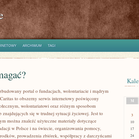
e
ERNETOWY
ARCHIWUM
TAGI
magać?
Kale
ozbudowany portal o fundacjach, wolontariacie i mądrym
aritas to obszerny serwis internetowy poświęcony
M
połecznym, wolontariatowi oraz różnym sposobom
 znajdujących się w trudnej sytuacji życiowej. Jest to
3
rym można znaleźć użyteczne materiały dotyczące
10
ndacji w Polsce i na świecie, organizowania pomocy,
17
rodków, prowadzenia zbiórek, współpracy z darczyńcami
24