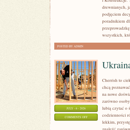
i Konstrukcje
KOSZTY
drewnianych, ja
I
podjęciem dec
FINANSOWANIE
poradnikiem dla
przeprowadzkę 
wszystkich, kt
POSTED BY ADMIN
Ukrain
Cherrish to cie
chcą poznawać 
na nowe doświa
zarówno osoby p
lubią czytać o 
JULY - 6 - 2026
codzienności r
ON
COMMENTS OFF
lekkim, przys
UKRAINA
znaleźć zarówn