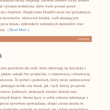
. Tematyka strony obejmuje zarówno atutowe cechy domów
k i pytania techniczne, które warto poznać przed
yzji o budowie. Dzięki temu DomPol może być przydatnym
 inwestorów, właścicieli działek, osób planujących
poza miasto, miłośników naturalnych materiałów oraz
órzy
[ Read More ]
CONTINUE
a
kawa przestrzeń dla osób, które interesują się turystyką i
piękne zakątki bez pośpiechu, z ciekawością i otwartością
dczenia. To portal o podróżach, który może zainteresować
lanujące krótki city break, jak i tych, którzy po prostu
świecie, kulturach, atrakcjach, kuchni, historii oraz
óżnych krajów. Strona łączy w sobie ciekawe informacje z
tępnym sposobem opowiadania, dzięki czemu można tu
o konkretne pomysły na wyjazd, jak i teksty pozwalające