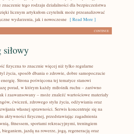
e znaczenie tego rodzaju działalności dla bezpieczeństwa
zięki licznym artykułom czytelnik może przeanalizować
yczne wydarzenia, jak i nowoczesne
[ Read More ]
CONTINUE
 siłowy
ść fizyczna to znacznie więcej niż tylko regularne
styl życia, sposób dbania o zdrowie, dobre samopoczucie
 energię. Strona poświęcona tej tematyce stanowi
azę porad, w którym każdy miłośnik ruchu – zarówno
jak i zaawansowany – może znaleźć wartościowe materiały
ingów, ćwiczeń, zdrowego stylu życia, odżywiania oraz
wijania własnej sprawności. Serwis koncentruje się na
u aktywności fizycznej, przedstawiając zagadnienia
wnią, fitnessem, sportami rekreacyjnymi, treningiem
 bieganiem, jazdą na rowerze, jogą, regeneracją oraz