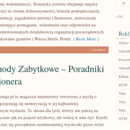
31
ia wolontariuszy. Tematyka serwisu obejmuje między
ości ze świata dobroczynności, historie podopiecznych,
« Jul
fundacji, zagadnienia prawne i finansowe, nowoczesne
pierające pomaganie, wolontariat oraz odpowiedzi na
ainteresowanych działalnością organizacji pozarządowych.
Rekl
iwanie grantów i Wasza Strefa. Portal
[ Read More ]
Zobacz 
CONTINUE
Odwiedź
Przeczyt
ody Zabytkowe – Poradniki
Odwiedź
Kliknij,
jonera
HTTP
Tutaj
ings.pl to magazyn internetowy stworzone z myślą o
Tutaj
pasjonują się motoryzacją w jej najbardziej
nym wydaniu. To strona dla tych, którzy nie patrzą na
Tutaj
znie jak na pojazd użytkowy, ale widzą w nim styl. Każdy
HTTP
stać się początkiem sentimentalnej wycieczki przez świat