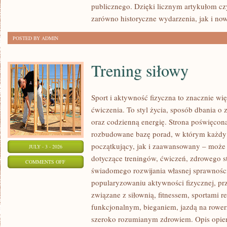
publicznego. Dzięki licznym artykułom cz
zarówno historyczne wydarzenia, jak i no
POSTED BY ADMIN
Trening siłowy
Sport i aktywność fizyczna to znacznie wię
ćwiczenia. To styl życia, sposób dbania o
oraz codzienną energię. Strona poświęcona
rozbudowane bazę porad, w którym każdy
początkujący, jak i zaawansowany – może 
JULY - 3 - 2026
dotyczące treningów, ćwiczeń, zdrowego st
ON
COMMENTS OFF
świadomego rozwijania własnej sprawności
TRENING
popularyzowaniu aktywności fizycznej, pr
SIŁOWY
związane z siłownią, fitnessem, sportami r
funkcjonalnym, bieganiem, jazdą na rowerz
szeroko rozumianym zdrowiem. Opis opier