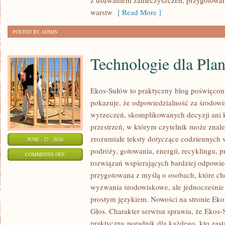
z usuwaniem zanieczyszczeń, przygotowan
warstw
[ Read More ]
POSTED BY ADMIN
Technologie dla Plan
Ekos-Sułów to praktyczny blog poświęcon
pokazuje, że odpowiedzialność za środowi
wyrzeczeń, skomplikowanych decyzji ani 
przestrzeń, w którym czytelnik może znal
zrozumiałe teksty dotyczące codziennyc
JUNE - 27 - 2026
podróży, gotowania, energii, recyklingu, 
ON
COMMENTS OFF
rozwiązań wspierających bardziej odpowiedz
TECHNOLOGIE
przygotowana z myślą o osobach, które c
DLA
wyzwania środowiskowe, ale jednocześnie 
PLANETY
prostym językiem. Nowości na stronie Eko
Głos. Charakter serwisu sprawia, że Ekos
praktyczny poradnik dla każdego, kto zasta