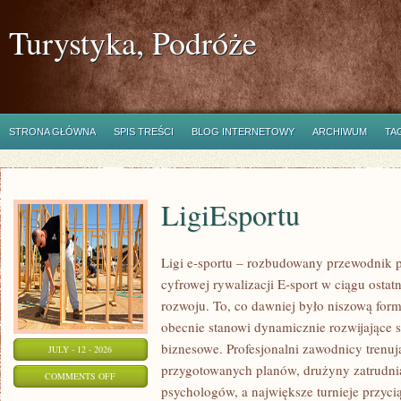
Turystyka, Podróże
STRONA GŁÓWNA
SPIS TREŚCI
BLOG INTERNETOWY
ARCHIWUM
TA
LigiEsportu
Ligi e-sportu – rozbudowany przewodnik po
cyfrowej rywalizacji E-sport w ciągu ostat
rozwoju. To, co dawniej było niszową for
obecnie stanowi dynamicznie rozwijające s
biznesowe. Profesjonalni zawodnicy trenuj
JULY - 12 - 2026
przygotowanych planów, drużyny zatrudnia
ON
COMMENTS OFF
psychologów, a największe turnieje przyci
LIGIESPORTU