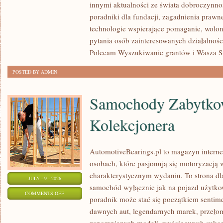
innymi aktualności ze świata dobroczynnoś
poradniki dla fundacji, zagadnienia prawn
technologie wspierające pomaganie, wolon
pytania osób zainteresowanych działalnośc
Polecam Wyszukiwanie grantów i Wasza Str
POSTED BY ADMIN
Samochody Zabytkow
Kolekcjonera
AutomotiveBearings.pl to magazyn intern
osobach, które pasjonują się motoryzacją w
charakterystycznym wydaniu. To strona dla
JULY - 9 - 2026
samochód wyłącznie jak na pojazd użytkow
ON
COMMENTS OFF
poradnik może stać się początkiem sentime
SAMOCHODY
dawnych aut, legendarnych marek, przeło
ZABYTKOWE