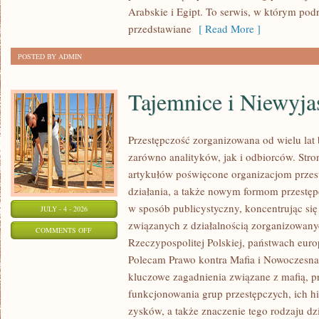
Arabskie i Egipt. To serwis, w którym podr
przedstawiane
[ Read More ]
POSTED BY ADMIN
Tajemnice i Niewyj
Przestępczość zorganizowana od wielu lat
zarówno analityków, jak i odbiorców. Str
artykułów poświęcone organizacjom przes
działania, a także nowym formom przestępc
w sposób publicystyczny, koncentrując się
JULY - 4 - 2026
związanych z działalnością zorganizowany
ON
COMMENTS OFF
Rzeczypospolitej Polskiej, państwach euro
TAJEMNICE
Polecam Prawo kontra Mafia i Nowoczesna 
I
kluczowe zagadnienia związane z mafią, p
NIEWYJAŚNIONE
funkcjonowania grup przestępczych, ich hi
SPRAWY
zysków, a także znaczenie tego rodzaju dz