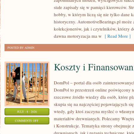
zapomnianych modeli, wyścigowych sukce
–
stałe zapisały się w pamięci kierowców. St
PORADNIKI
hobby, w którym liczą się nie tylko dane 
KOLEKCJONERA
historyczny. AutomotiveBearings.pl może
kolekcjonerów, jak i czytelników, którzy 
dawna motoryzacja ma w
[ Read More ]
POSTED BY ADMIN
Koszty i Finansowan
DomPol – portal dla osób zainteresowan
DomPol to przestrzeń online poświęcony 
rzeczowe źródło wiedzy dla osób, które p
skupia się na najczęściej pojawiających się
wtedy, gdy ktoś zaczyna myśleć o włas
JULY - 8 - 2026
materiałów drewnianych. Polecamy Wnętrz
ON
COMMENTS OFF
i Konstrukcje. Tematyka strony obejmuje
KOSZTY
drewnianych, jak i pytania techniczne, kt