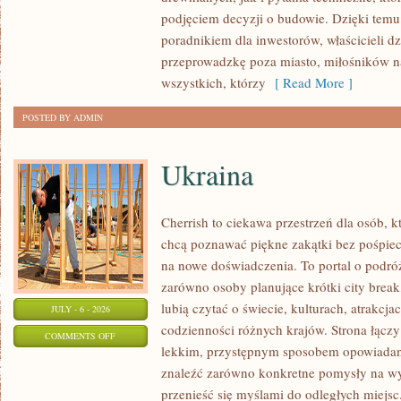
I
podjęciem decyzji o budowie. Dzięki te
FINANSOWANIE
poradnikiem dla inwestorów, właścicieli d
przeprowadzkę poza miasto, miłośników n
wszystkich, którzy
[ Read More ]
POSTED BY ADMIN
Ukraina
Cherrish to ciekawa przestrzeń dla osób, któ
chcą poznawać piękne zakątki bez pośpiech
na nowe doświadczenia. To portal o podró
zarówno osoby planujące krótki city break,
lubią czytać o świecie, kulturach, atrakcjac
JULY - 6 - 2026
codzienności różnych krajów. Strona łączy
ON
COMMENTS OFF
lekkim, przystępnym sposobem opowiadan
UKRAINA
znaleźć zarówno konkretne pomysły na wyj
przenieść się myślami do odległych miejs