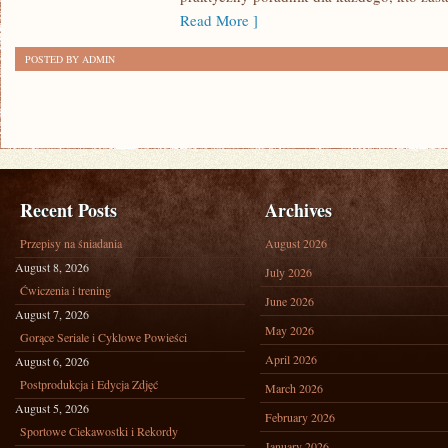
Read More ]
POSTED BY ADMIN
Recent Posts
Archives
Przepisy na śniadania
August 2026
August 8, 2026
July 2026
Ćwiczenia i trening
June 2026
August 7, 2026
May 2026
Gorące Seriale i Cyklowe Powieści
April 2026
August 6, 2026
Postprodukcja i Edycja Zdjęć
March 2026
August 5, 2026
February 2026
Sportowe Ciekawostki i Rekordy
January 2026