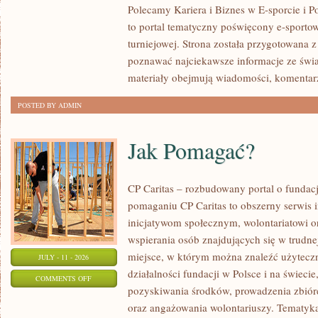
Polecamy Kariera i Biznes w E-sporcie i Po
to portal tematyczny poświęcony e-sportow
turniejowej. Strona została przygotowana 
poznawać najciekawsze informacje ze świa
materiały obejmują wiadomości, komentarz
POSTED BY ADMIN
Jak Pomagać?
CP Caritas – rozbudowany portal o fundac
pomaganiu CP Caritas to obszerny serwis 
inicjatywom społecznym, wolontariatowi 
wspierania osób znajdujących się w trudnej 
miejsce, w którym można znaleźć użyteczn
JULY - 11 - 2026
działalności fundacji w Polsce i na świec
ON
COMMENTS OFF
pozyskiwania środków, prowadzenia zbiór
JAK
oraz angażowania wolontariuszy. Tematyk
POMAGAĆ?