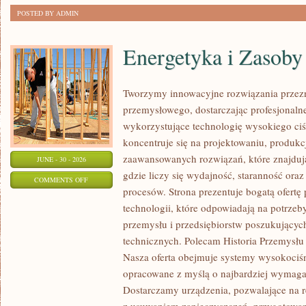
POSTED BY ADMIN
Energetyka i Zasoby
Tworzymy innowacyjne rozwiązania przezn
przemysłowego, dostarczając profesjonaln
wykorzystujące technologię wysokiego ciś
koncentruje się na projektowaniu, produkc
zaawansowanych rozwiązań, które znajduj
JUNE - 30 - 2026
gdzie liczy się wydajność, staranność o
ON
COMMENTS OFF
procesów. Strona prezentuje bogatą ofertę
ENERGETYKA
technologii, które odpowiadają na potrzeb
I
przemysłu i przedsiębiorstw poszukujący
ZASOBY
technicznych. Polecam Historia Przemysłu 
Nasza oferta obejmuje systemy wysokociśn
opracowane z myślą o najbardziej wymaga
Dostarczamy urządzenia, pozwalające na r