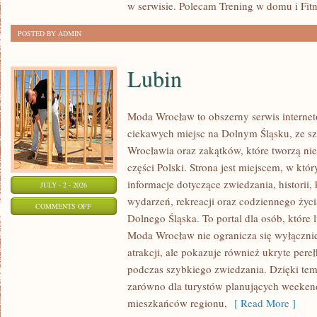
w serwisie. Polecam Trening w domu i Fitn
POSTED BY ADMIN
Lubin
Moda Wrocław to obszerny serwis intern
ciekawych miejsc na Dolnym Śląsku, ze 
Wrocławia oraz zakątków, które tworzą nie
części Polski. Strona jest miejscem, w kt
informacje dotyczące zwiedzania, historii, 
JULY - 2 - 2026
wydarzeń, rekreacji oraz codziennego życi
ON
COMMENTS OFF
Dolnego Śląska. To portal dla osób, które 
LUBIN
Moda Wrocław nie ogranicza się wyłącznie
atrakcji, ale pokazuje również ukryte pere
podczas szybkiego zwiedzania. Dzięki te
zarówno dla turystów planujących weekend
mieszkańców regionu,
[ Read More ]