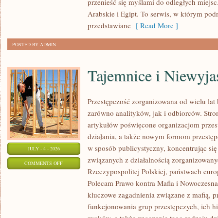
przenieść się myślami do odległych miejs
Arabskie i Egipt. To serwis, w którym podr
przedstawiane
[ Read More ]
POSTED BY ADMIN
Tajemnice i Niewyj
Przestępczość zorganizowana od wielu lat
zarówno analityków, jak i odbiorców. Str
artykułów poświęcone organizacjom przes
działania, a także nowym formom przestępc
w sposób publicystyczny, koncentrując się
JULY - 4 - 2026
związanych z działalnością zorganizowany
ON
COMMENTS OFF
Rzeczypospolitej Polskiej, państwach euro
TAJEMNICE
Polecam Prawo kontra Mafia i Nowoczesna 
I
kluczowe zagadnienia związane z mafią, p
NIEWYJAŚNIONE
funkcjonowania grup przestępczych, ich hi
SPRAWY