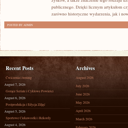
zysków, a także znaczenie tego rodzaju dz
publicznego. Dzięki licznym artykułom cz
zarówno historyczne wydarzenia, jak i no
POSTED BY ADMIN
Recent Posts
Archives
Ćwiczenia i trening
August 2026
August 7, 2026
July 2026
Gorące Seriale i Cyklowe Powieści
June 2026
August 6, 2026
May 2026
Postprodukcja i Edycja Zdjęć
April 2026
August 5, 2026
Sportowe Ciekawostki i Rekordy
March 2026
August 4, 2026
February 2026