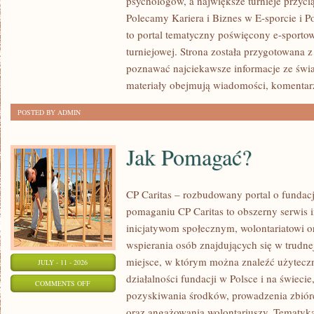
psychologów, a największe turnieje przyci
LIGIESPORTU
Polecamy Kariera i Biznes w E-sporcie i Po
to portal tematyczny poświęcony e-sportow
turniejowej. Strona została przygotowana 
poznawać najciekawsze informacje ze świa
materiały obejmują wiadomości, komentarz
POSTED BY ADMIN
Jak Pomagać?
CP Caritas – rozbudowany portal o fundac
pomaganiu CP Caritas to obszerny serwis 
inicjatywom społecznym, wolontariatowi 
wspierania osób znajdujących się w trudnej 
miejsce, w którym można znaleźć użyteczn
JULY - 11 - 2026
działalności fundacji w Polsce i na świec
ON
COMMENTS OFF
pozyskiwania środków, prowadzenia zbiór
JAK
oraz angażowania wolontariuszy. Tematyk