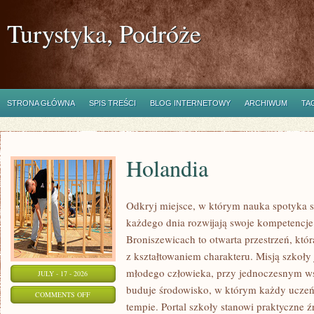
Turystyka, Podróże
STRONA GŁÓWNA
SPIS TREŚCI
BLOG INTERNETOWY
ARCHIWUM
TA
Holandia
Odkryj miejsce, w którym nauka spotyka si
każdego dnia rozwijają swoje kompetencj
Broniszewicach to otwarta przestrzeń, któ
z kształtowaniem charakteru. Misją szkoły
młodego człowieka, przy jednoczesnym ws
JULY - 17 - 2026
buduje środowisko, w którym każdy uczeń
ON
COMMENTS OFF
tempie. Portal szkoły stanowi praktyczne źr
HOLANDIA