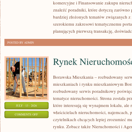
komercyjne i Finansowanie zakupu nieruc
NIERUCHOMOŚCI
znaleźć poradniki, które dotyczą zarówno 
bardziej złożonych tematów związanych z
szerokiemu zakresowi tematycznemu porta
planujących pierwszą transakcję, doświad
POSTED BY ADMIN
Rynek Nieruchomośc
Borawska Mieszkania – rozbudowany serw
mieszkaniach i rynku mieszkaniowym Bor
rozbudowany serwis poradnikowy poświęc
tematyce nieruchomości. Strona została p
które interesują się wynajmem lokalu, ale 
JULY - 13 - 2026
właścicielach nieruchomości, najemcach, 
ON
COMMENTS OFF
czytelnikach chcących lepiej zrozumieć 
RYNEK
rynku. Zobacz także Nieruchomości i Agen
NIERUCHOMOŚCI