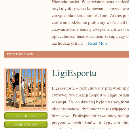
Nieruchomości. W serwisie można znaleźć
W
artykuły dotyczące kupowania, sprzedawa
POLSCE
zarządzania nieruchomościami. Zakres po
zarówno codzienne problemy właścicieli i 
zaawansowane tematy związane z inwesto
opłacalności, finansowaniem zakupu czy
zachodzących na
[ Read More ]
POSTED BY ADMIN
LigiEsportu
Ligi e-sportu – rozbudowany przewodnik po
cyfrowej rywalizacji E-sport w ciągu ostat
rozwoju. To, co dawniej było niszową for
obecnie stanowi dynamicznie rozwijające s
biznesowe. Profesjonalni zawodnicy trenuj
JULY - 12 - 2026
przygotowanych planów, drużyny zatrudnia
ON
COMMENTS OFF