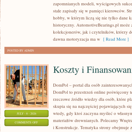
ZABYTKOWE
zapomnianych modeli, wyścigowych sukce
–
stałe zapisały się w pamięci kierowców. St
PORADNIKI
hobby, w którym liczą się nie tylko dane 
KOLEKCJONERA
historyczny. AutomotiveBearings.pl może
kolekcjonerów, jak i czytelników, którzy 
dawna motoryzacja ma w
[ Read More ]
POSTED BY ADMIN
Koszty i Finansowan
DomPol – portal dla osób zainteresowan
DomPol to przestrzeń online poświęcony 
rzeczowe źródło wiedzy dla osób, które p
skupia się na najczęściej pojawiających się
wtedy, gdy ktoś zaczyna myśleć o włas
JULY - 8 - 2026
materiałów drewnianych. Polecamy Wnętrz
ON
COMMENTS OFF
i Konstrukcje. Tematyka strony obejmuje
KOSZTY