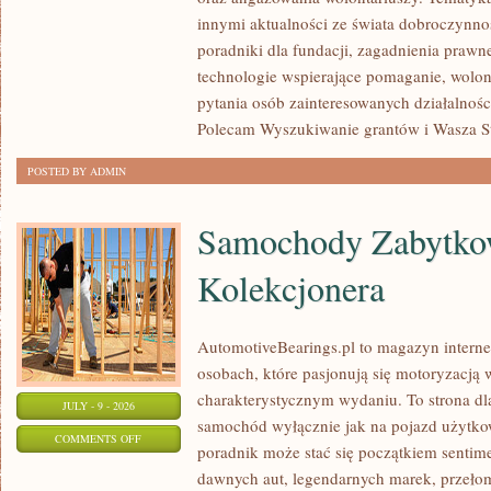
POMAGAĆ?
innymi aktualności ze świata dobroczynnoś
poradniki dla fundacji, zagadnienia prawn
technologie wspierające pomaganie, wolon
pytania osób zainteresowanych działalnośc
Polecam Wyszukiwanie grantów i Wasza Str
POSTED BY ADMIN
Samochody Zabytkow
Kolekcjonera
AutomotiveBearings.pl to magazyn intern
osobach, które pasjonują się motoryzacją w
charakterystycznym wydaniu. To strona dla
JULY - 9 - 2026
samochód wyłącznie jak na pojazd użytkow
ON
COMMENTS OFF
poradnik może stać się początkiem sentime
SAMOCHODY
dawnych aut, legendarnych marek, przeło