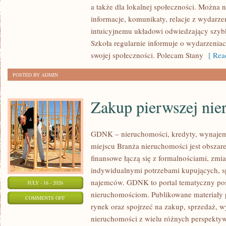
a także dla lokalnej społeczności. Można n
informacje, komunikaty, relacje z wydarze
intuicyjnemu układowi odwiedzający szybk
Szkoła regularnie informuje o wydarzenia
swojej społeczności. Polecam Stany
[ Read
POSTED BY ADMIN
Zakup pierwszej nie
GDNK – nieruchomości, kredyty, wynaje
miejscu Branża nieruchomości jest obsza
finansowe łączą się z formalnościami, zm
indywidualnymi potrzebami kupujących, spr
najemców. GDNK to portal tematyczny p
JULY - 16 - 2026
nieruchomościom. Publikowane materiały 
ON
COMMENTS OFF
rynek oraz spojrzeć na zakup, sprzedaż, 
ZAKUP
nieruchomości z wielu różnych perspekty
PIERWSZEJ