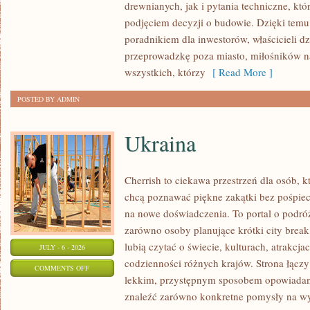
drewnianych, jak i pytania techniczne, kt
I
podjęciem decyzji o budowie. Dzięki te
FINANSOWANIE
poradnikiem dla inwestorów, właścicieli d
przeprowadzkę poza miasto, miłośników n
wszystkich, którzy
[ Read More ]
POSTED BY ADMIN
Ukraina
Cherrish to ciekawa przestrzeń dla osób, któ
chcą poznawać piękne zakątki bez pośpiech
na nowe doświadczenia. To portal o podró
zarówno osoby planujące krótki city break,
lubią czytać o świecie, kulturach, atrakcjac
JULY - 6 - 2026
codzienności różnych krajów. Strona łączy
ON
COMMENTS OFF
lekkim, przystępnym sposobem opowiadan
UKRAINA
znaleźć zarówno konkretne pomysły na wyj