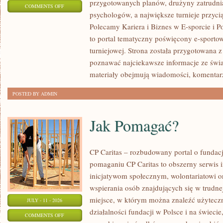
przygotowanych planów, drużyny zatrudnia
ON
COMMENTS OFF
psychologów, a największe turnieje przyci
LIGIESPORTU
Polecamy Kariera i Biznes w E-sporcie i Po
to portal tematyczny poświęcony e-sportow
turniejowej. Strona została przygotowana 
poznawać najciekawsze informacje ze świa
materiały obejmują wiadomości, komentarz
POSTED BY ADMIN
Jak Pomagać?
CP Caritas – rozbudowany portal o fundac
pomaganiu CP Caritas to obszerny serwis 
inicjatywom społecznym, wolontariatowi 
wspierania osób znajdujących się w trudnej 
miejsce, w którym można znaleźć użyteczn
JULY - 11 - 2026
działalności fundacji w Polsce i na świec
ON
COMMENTS OFF