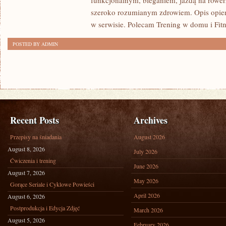
funkcjonalnym, bieganiem, jazdą na rowerz
szeroko rozumianym zdrowiem. Opis opier
w serwisie. Polecam Trening w domu i Fitn
POSTED BY ADMIN
Recent Posts
Archives
Przepisy na śniadania
August 2026
August 8, 2026
July 2026
Ćwiczenia i trening
June 2026
August 7, 2026
May 2026
Gorące Seriale i Cyklowe Powieści
April 2026
August 6, 2026
Postprodukcja i Edycja Zdjęć
March 2026
August 5, 2026
February 2026