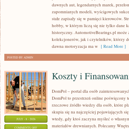
SAMOCHODY
dawnych aut, legendarnych marek, przeło
ZABYTKOWE
zapomnianych modeli, wyścigowych sukce
–
stałe zapisały się w pamięci kierowców. St
PORADNIKI
hobby, w którym liczą się nie tylko dane 
KOLEKCJONERA
historyczny. AutomotiveBearings.pl może
kolekcjonerów, jak i czytelników, którzy 
dawna motoryzacja ma w
[ Read More ]
POSTED BY ADMIN
Koszty i Finansowan
DomPol – portal dla osób zainteresowan
DomPol to przestrzeń online poświęcony 
rzeczowe źródło wiedzy dla osób, które p
skupia się na najczęściej pojawiających się
wtedy, gdy ktoś zaczyna myśleć o włas
JULY - 8 - 2026
materiałów drewnianych. Polecamy Wnętrz
ON
COMMENTS OFF