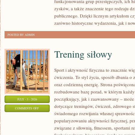
funkcjonowania grup przestępczych, ich hi
SPRAWY
zysków, a także znaczenie tego rodzaju dz
publicznego. Dzięki licznym artykułom cz
zarówno historyczne wydarzenia, jak i no
POSTED BY ADMIN
Trening siłowy
Sport i aktywność fizyczna to znacznie wię
ćwiczenia. To styl życia, sposób dbania o
oraz codzienną energię. Strona poświęcona
rozbudowane bazę porad, w którym każdy
początkujący, jak i zaawansowany – może 
JULY - 3 - 2026
dotyczące treningów, ćwiczeń, zdrowego st
ON
COMMENTS OFF
świadomego rozwijania własnej sprawności
TRENING
popularyzowaniu aktywności fizycznej, pr
SIŁOWY
związane z siłownią, fitnessem, sportami r