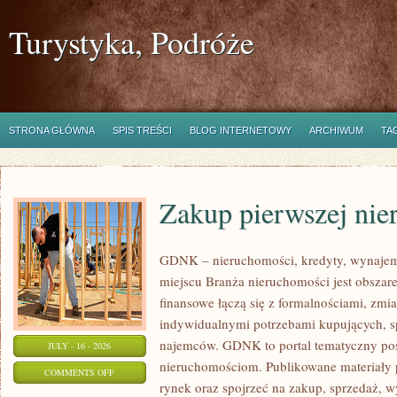
Turystyka, Podróże
STRONA GŁÓWNA
SPIS TREŚCI
BLOG INTERNETOWY
ARCHIWUM
TA
Zakup pierwszej nie
GDNK – nieruchomości, kredyty, wynaje
miejscu Branża nieruchomości jest obsza
finansowe łączą się z formalnościami, zm
indywidualnymi potrzebami kupujących, spr
najemców. GDNK to portal tematyczny p
JULY - 16 - 2026
nieruchomościom. Publikowane materiały 
ON
COMMENTS OFF
rynek oraz spojrzeć na zakup, sprzedaż, 
ZAKUP