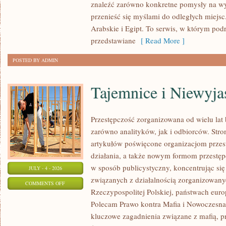
znaleźć zarówno konkretne pomysły na wyj
przenieść się myślami do odległych miejs
Arabskie i Egipt. To serwis, w którym podr
przedstawiane
[ Read More ]
POSTED BY ADMIN
Tajemnice i Niewyj
Przestępczość zorganizowana od wielu lat
zarówno analityków, jak i odbiorców. Str
artykułów poświęcone organizacjom przes
działania, a także nowym formom przestępc
w sposób publicystyczny, koncentrując się
JULY - 4 - 2026
związanych z działalnością zorganizowany
ON
COMMENTS OFF
Rzeczypospolitej Polskiej, państwach euro
TAJEMNICE
Polecam Prawo kontra Mafia i Nowoczesna 
I
kluczowe zagadnienia związane z mafią, p
NIEWYJAŚNIONE