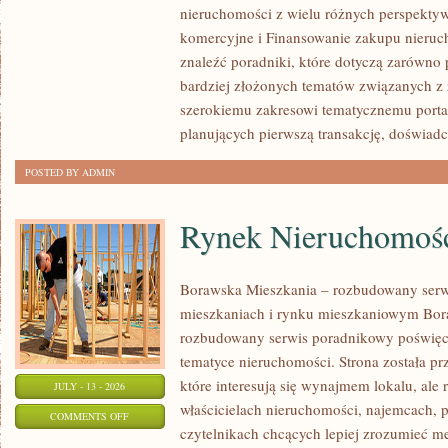
nieruchomości z wielu różnych perspekty
PIERWSZEJ
komercyjne i Finansowanie zakupu nieruc
NIERUCHOMOŚCI
znaleźć poradniki, które dotyczą zarówno 
bardziej złożonych tematów związanych z
szerokiemu zakresowi tematycznemu porta
planujących pierwszą transakcję, doświad
POSTED BY ADMIN
Rynek Nieruchomośc
Borawska Mieszkania – rozbudowany serw
mieszkaniach i rynku mieszkaniowym Bor
rozbudowany serwis poradnikowy poświęc
tematyce nieruchomości. Strona została p
które interesują się wynajmem lokalu, ale 
JULY - 13 - 2026
właścicielach nieruchomości, najemcach, 
ON
COMMENTS OFF
czytelnikach chcących lepiej zrozumieć 
RYNEK