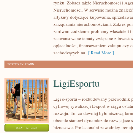
rynku. Zobacz także Nieruchomości i Agen
NIERUCHOMOŚCI
Nieruchomości. W serwisie można znaleźć
W
artykuły dotyczące kupowania, sprzedawa
POLSCE
zarządzania nieruchomościami. Zakres po
zarówno codzienne problemy właścicieli i 
zaawansowane tematy związane z inwesto
opłacalności, finansowaniem zakupu czy
zachodzących na
[ Read More ]
POSTED BY ADMIN
LigiEsportu
Ligi e-sportu – rozbudowany przewodnik po
cyfrowej rywalizacji E-sport w ciągu ostat
rozwoju. To, co dawniej było niszową for
obecnie stanowi dynamicznie rozwijające s
biznesowe. Profesjonalni zawodnicy trenuj
JULY - 12 - 2026