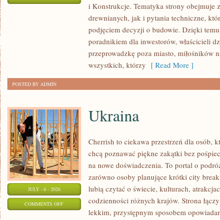
i Konstrukcje. Tematyka strony obejmuje
KOSZTY
drewnianych, jak i pytania techniczne, kt
I
podjęciem decyzji o budowie. Dzięki te
FINANSOWANIE
poradnikiem dla inwestorów, właścicieli d
przeprowadzkę poza miasto, miłośników n
wszystkich, którzy
[ Read More ]
POSTED BY ADMIN
Ukraina
Cherrish to ciekawa przestrzeń dla osób, któ
chcą poznawać piękne zakątki bez pośpiech
na nowe doświadczenia. To portal o podró
zarówno osoby planujące krótki city break,
lubią czytać o świecie, kulturach, atrakcjac
JULY - 6 - 2026
codzienności różnych krajów. Strona łączy
ON
COMMENTS OFF
lekkim, przystępnym sposobem opowiadan
UKRAINA