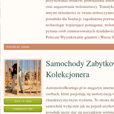
pozyskiwania środków, prowadzenia zbiór
JAK
oraz angażowania wolontariuszy. Tematyk
POMAGAĆ?
innymi aktualności ze świata dobroczynnoś
poradniki dla fundacji, zagadnienia prawn
technologie wspierające pomaganie, wolon
pytania osób zainteresowanych działalnośc
Polecam Wyszukiwanie grantów i Wasza Str
POSTED BY ADMIN
Samochody Zabytkow
Kolekcjonera
AutomotiveBearings.pl to magazyn intern
osobach, które pasjonują się motoryzacją w
charakterystycznym wydaniu. To strona dla
JULY - 9 - 2026
samochód wyłącznie jak na pojazd użytkow
ON
COMMENTS OFF
poradnik może stać się początkiem sentime