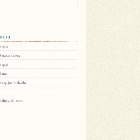
ama:
więcej
 naszą stronę
więcej
ź nas
się, jak to działa
zlethelyinfo.com