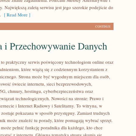
dobrze znane zagadnienia. Polecam Metody Alternatywne i
. Największą zaletą serwisu jest jego szerokie podejście do
.
[ Read More ]
CONTINUE
 i Przechowywanie Danych
l to praktyczny serwis poświęcony technologiom online oraz
dnieniom, które wiążą się z codziennym korzystaniem z
onicznego. Strona może być wygodnym miejscem dla osób,
yswoić świecie internetu, sieci bezprzewodowych,
5G, chmury, hostingu, cyberbezpieczeństwa oraz
wiązań technologicznych. Nowości na stronie: Prawo i
ernecie i Internet Radiowy i Satelitarny. To witryna, w
t zostaje pokazana w sposób przystępny. Zamiast trudnych
elnik może znaleźć tu porady, które pomagają wybrać sprzęt.
l może pełnić funkcję poradnika dla każdego, kto chce
zystać z internetu. Główna tematyka strony skupia się