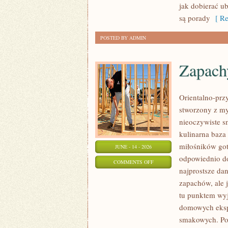
PLUS
jak dobierać u
SIZE
są porady
[ Re
POSTED BY ADMIN
Zapach
Orientalno-przy
stworzony z my
nieoczywiste sm
kulinarna baza
miłośników got
JUNE - 14 - 2026
odpowiednio do
ON
COMMENTS OFF
najprostsze da
ZAPACHY
zapachów, ale j
NISZOWE
tu punktem wyjś
domowych eksp
smakowych. Pol