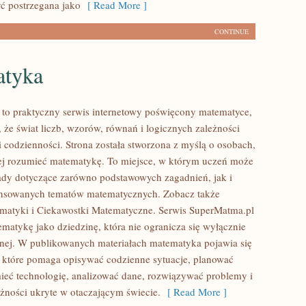
ć postrzegana jako
[ Read More ]
CONTINUE
tyka
to praktyczny serwis internetowy poświęcony matematyce,
 że świat liczb, wzorów, równań i logicznych zależności
i codzienności. Strona została stworzona z myślą o osobach,
iej rozumieć matematykę. To miejsce, w którym uczeń może
ady dotyczące zarówno podstawowych zagadnień, jak i
ansowanych tematów matematycznych. Zobacz także
matyki i Ciekawostki Matematyczne. Serwis SuperMatma.pl
ematykę jako dziedzinę, która nie ogranicza się wyłącznie
jnej. W publikowanych materiałach matematyka pojawia się
, które pomaga opisywać codzienne sytuacje, planować
ieć technologię, analizować dane, rozwiązywać problemy i
eżności ukryte w otaczającym świecie.
[ Read More ]