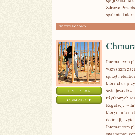
spojrzenia na 
Zdrowe Przepisy
spalania kalorii
POSTED BY ADMIN
Chmura
Internat.com.p
wszystkim zaga
sprzętu elektr
które chcą prz
światłowodów, 
JUNE - 17 - 2026
użytkowych roz
ON
COMMENTS OFF
Regulacje w Int
CHMURA
którym interne
I
definicji, czyt
PRZECHOWYWANIE
Internat.com.p
DANYCH
świadomiej kor