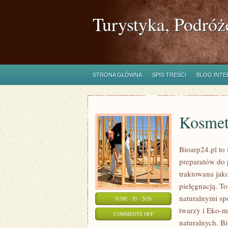
Turystyka, Podróż
STRONA GŁÓWNA
SPIS TREŚCI
BLOG INT
Kosmet
Bioarp24.pl to 
preparatów do p
traktowana jako
pielęgnacją. To
naturalnymi sp
JUNE - 20 - 2026
twarzy i Eko-
ON
COMMENTS OFF
naturalnych. B
KOSMETYKI