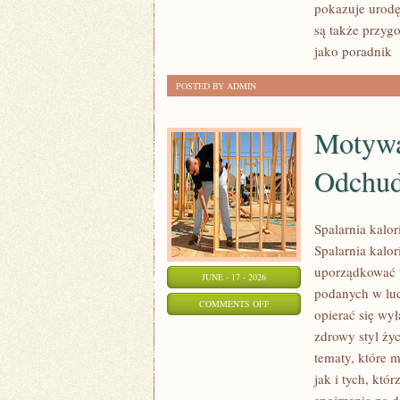
pokazuje urodę
URODA
są także przyg
jako poradnik
[
POSTED BY ADMIN
Motywa
Odchud
Spalarnia kalo
Spalarnia kalor
uporządkować t
JUNE - 17 - 2026
podanych w lud
ON
COMMENTS OFF
opierać się wył
MOTYWACJA
zdrowy styl życ
I
tematy, które 
PSYCHOLOGIA
jak i tych, kt
ODCHUDZANIA