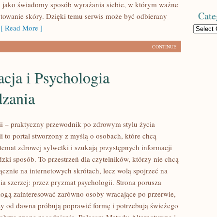
 jako świadomy sposób wyrażania siebie, w którym ważne
Cate
otowanie skóry. Dzięki temu serwis może być odbierany
 Read More ]
Categories
CONTINUE
cja i Psychologia
zania
rii – praktyczny przewodnik po zdrowym stylu życia
ii to portal stworzony z myślą o osobach, które chcą
emat zdrowej sylwetki i szukają przystępnych informacji
zki sposób. To przestrzeń dla czytelników, którzy nie chcą
ącznie na internetowych skrótach, lecz wolą spojrzeć na
ia szerzej: przez pryzmat psychologii. Strona porusza
mogą zainteresować zarówno osoby wracające po przerwie,
órzy od dawna próbują poprawić formę i potrzebują świeżego