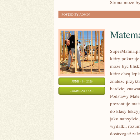
Strona może by
POSTED BY ADMIN
Matema
SuperMatma.pl 
który pokazuje,
może być blisk
które chcą lep
znaleźć przykł
JUNE - 9 - 2026
bardziej zaaw
ON
COMMENTS OFF
Podstawy Mate
MATEMATYKA
prezentuje mat
do klasy lekcy
jako narzędzie
wydatki, rozum
dostrzegać zal