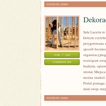
POSTED BY ADMIN
Dekorac
Sala Lacerta t
którym czyteln
przygotowana z
sposób bezstre
organizacyjneg
JUNE - 7 - 2026
rozwiązań zwią
ON
COMMENTS OFF
budżetu, opraw
DEKORACJE
stronie Miejsca
I
można znaleźć 
ARANŻACJE
Portal pomaga 
miał swoje mie
POSTED BY ADMIN