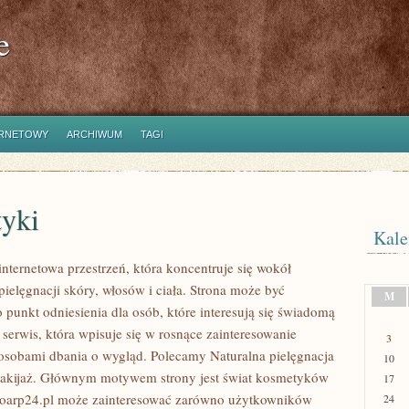
e
ERNETOWY
ARCHIWUM
TAGI
yki
Kale
internetowa przestrzeń, która koncentruje się wokół
ielęgnacji skóry, włosów i ciała. Strona może być
M
 punkt odniesienia dla osób, które interesują się świadomą
 serwis, która wpisuje się w rosnące zainteresowanie
3
osobami dbania o wygląd. Polecamy Naturalna pielęgnacja
10
makijaż. Głównym motywem strony jest świat kosmetyków
17
ioarp24.pl może zainteresować zarówno użytkowników
24