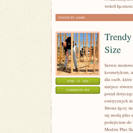
wokół łączności
POSTED BY ADMIN
Trendy
Size
Serwis modowo-
kosmetykom, u
dla osób, które
JUNE - 15 - 2026
miejsce stworz
ON
COMMENTS OFF
porad dotycząc
TRENDY
estetycznych i
I
Strona łączy in
NOWOŚCI
się modą plus
W
podejściem do 
MODZIE
Modzie Plus Si