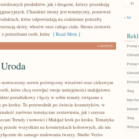
31
rawdzonych produktów, jak i drogerie, którzy poszukują
ęgnacyjnych. Charakter strony jest tematyczny, ponieważ
« Jul
produktach, które odpowiadają na codzienne potrzeby
neracją skóry, włosów oraz całego ciała. Strona zestawia
 z potrzebami osób, które
[ Read More ]
Rekl
Poznaj 
CONTINUE
Odwiedź
 Uroda
Poznaj 
Odwied
to nowoczesny serwis poświęcony wizażowi oraz ciekawym
Dowiedz 
sób, które chcą rozwijać swoje umiejętności makijażowe.
Tutaj
akter poradnikowy i łączy w sobie tematy związane z
http://u
k po kroku. To przewodnik po świecie kosmetyków, w
Internet
naleźć zarówno tematyczne zestawienia, jak i szersze
Tutaj
ecam Trendy i nowości i Makijaż krok po kroku. Tematyka
się przede wszystkim na kosmetykach kolorowych, ale nie
Witryna
wyłącznie do samego malowania twarzy. Studio Veriss