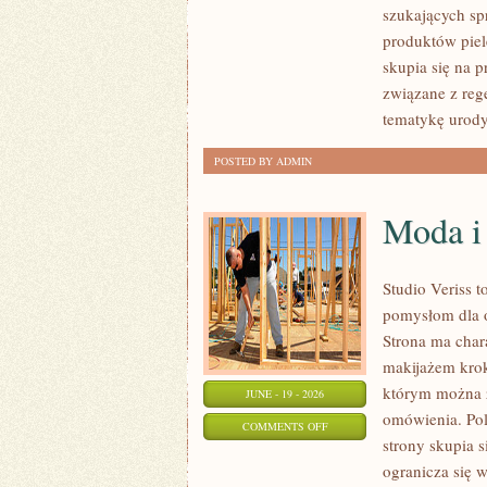
szukających sp
produktów piel
skupia się na 
związane z rege
tematykę urody
POSTED BY ADMIN
Moda i
Studio Veriss 
pomysłom dla o
Strona ma char
makijażem kro
którym można z
JUNE - 19 - 2026
omówienia. Pol
ON
COMMENTS OFF
strony skupia 
MODA
ogranicza się 
I