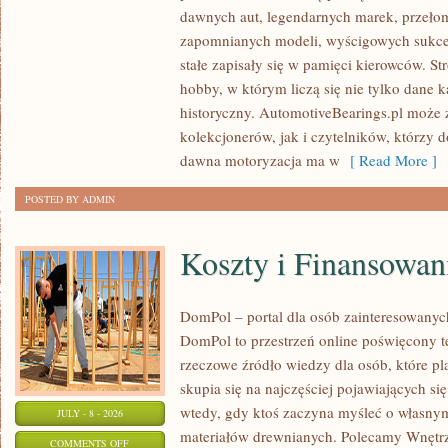
SAMOCHODY
dawnych aut, legendarnych marek, przeło
ZABYTKOWE
zapomnianych modeli, wyścigowych sukce
–
stałe zapisały się w pamięci kierowców. St
PORADNIKI
hobby, w którym liczą się nie tylko dane 
KOLEKCJONERA
historyczny. AutomotiveBearings.pl może
kolekcjonerów, jak i czytelników, którzy 
dawna motoryzacja ma w
[ Read More ]
POSTED BY ADMIN
Koszty i Finansowan
DomPol – portal dla osób zainteresowan
DomPol to przestrzeń online poświęcony 
rzeczowe źródło wiedzy dla osób, które p
skupia się na najczęściej pojawiających się
wtedy, gdy ktoś zaczyna myśleć o włas
JULY - 8 - 2026
materiałów drewnianych. Polecamy Wnętrz
ON
COMMENTS OFF