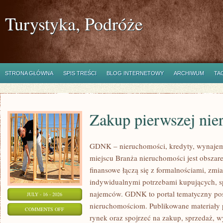
Turystyka, Podróże
STRONA GŁÓWNA
SPIS TREŚCI
BLOG INTERNETOWY
ARCHIWUM
TA
Zakup pierwszej nie
GDNK – nieruchomości, kredyty, wynaje
miejscu Branża nieruchomości jest obsza
finansowe łączą się z formalnościami, zm
indywidualnymi potrzebami kupujących, spr
najemców. GDNK to portal tematyczny p
JULY - 16 - 2026
nieruchomościom. Publikowane materiały 
ON
COMMENTS OFF
rynek oraz spojrzeć na zakup, sprzedaż, 
ZAKUP