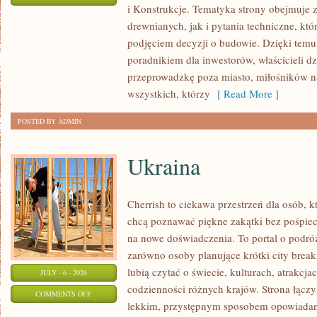
i Konstrukcje. Tematyka strony obejmuje
KOSZTY
drewnianych, jak i pytania techniczne, kt
I
podjęciem decyzji o budowie. Dzięki te
FINANSOWANIE
poradnikiem dla inwestorów, właścicieli d
przeprowadzkę poza miasto, miłośników n
wszystkich, którzy
[ Read More ]
POSTED BY ADMIN
Ukraina
Cherrish to ciekawa przestrzeń dla osób, któ
chcą poznawać piękne zakątki bez pośpiech
na nowe doświadczenia. To portal o podró
zarówno osoby planujące krótki city break,
lubią czytać o świecie, kulturach, atrakcjac
JULY - 6 - 2026
codzienności różnych krajów. Strona łączy
ON
COMMENTS OFF
lekkim, przystępnym sposobem opowiadan
UKRAINA