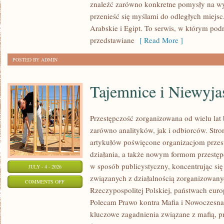
znaleźć zarówno konkretne pomysły na wyj
przenieść się myślami do odległych miejs
Arabskie i Egipt. To serwis, w którym podr
przedstawiane
[ Read More ]
POSTED BY ADMIN
Tajemnice i Niewyj
Przestępczość zorganizowana od wielu lat
zarówno analityków, jak i odbiorców. Str
artykułów poświęcone organizacjom przes
działania, a także nowym formom przestępc
w sposób publicystyczny, koncentrując się
JULY - 4 - 2026
związanych z działalnością zorganizowany
ON
COMMENTS OFF
Rzeczypospolitej Polskiej, państwach euro
TAJEMNICE
Polecam Prawo kontra Mafia i Nowoczesna 
I
kluczowe zagadnienia związane z mafią, p
NIEWYJAŚNIONE