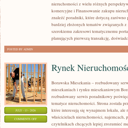
nieruchomości z wielu różnych perspekty
PIERWSZEJ
komercyjne i Finansowanie zakupu nieruc
NIERUCHOMOŚCI
znaleźć poradniki, które dotyczą zarówno 
bardziej złożonych tematów związanych z
szerokiemu zakresowi tematycznemu porta
planujących pierwszą transakcję, doświad
POSTED BY ADMIN
Rynek Nieruchomośc
Borawska Mieszkania – rozbudowany serw
mieszkaniach i rynku mieszkaniowym Bor
rozbudowany serwis poradnikowy poświęc
tematyce nieruchomości. Strona została p
które interesują się wynajmem lokalu, ale 
JULY - 13 - 2026
właścicielach nieruchomości, najemcach, 
ON
COMMENTS OFF
czytelnikach chcących lepiej zrozumieć 
RYNEK