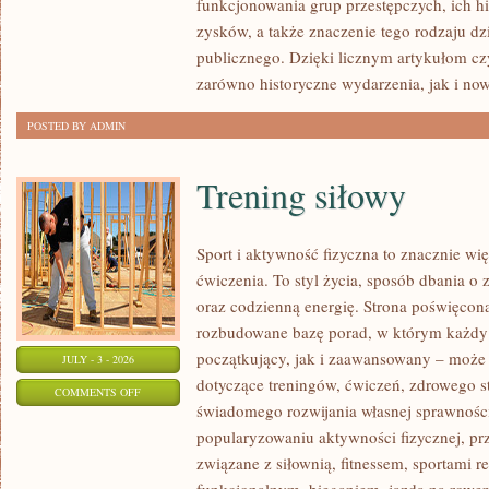
funkcjonowania grup przestępczych, ich hi
SPRAWY
zysków, a także znaczenie tego rodzaju dz
publicznego. Dzięki licznym artykułom cz
zarówno historyczne wydarzenia, jak i no
POSTED BY ADMIN
Trening siłowy
Sport i aktywność fizyczna to znacznie wię
ćwiczenia. To styl życia, sposób dbania o
oraz codzienną energię. Strona poświęcona
rozbudowane bazę porad, w którym każdy
początkujący, jak i zaawansowany – może 
JULY - 3 - 2026
dotyczące treningów, ćwiczeń, zdrowego st
ON
COMMENTS OFF
świadomego rozwijania własnej sprawności
TRENING
popularyzowaniu aktywności fizycznej, pr
SIŁOWY
związane z siłownią, fitnessem, sportami r