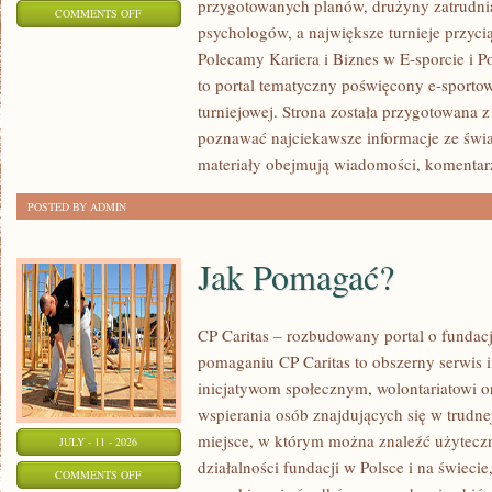
przygotowanych planów, drużyny zatrudnia
ON
COMMENTS OFF
psychologów, a największe turnieje przyci
LIGIESPORTU
Polecamy Kariera i Biznes w E-sporcie i Po
to portal tematyczny poświęcony e-sportow
turniejowej. Strona została przygotowana 
poznawać najciekawsze informacje ze świa
materiały obejmują wiadomości, komentarz
POSTED BY ADMIN
Jak Pomagać?
CP Caritas – rozbudowany portal o fundac
pomaganiu CP Caritas to obszerny serwis 
inicjatywom społecznym, wolontariatowi 
wspierania osób znajdujących się w trudnej 
miejsce, w którym można znaleźć użyteczn
JULY - 11 - 2026
działalności fundacji w Polsce i na świec
ON
COMMENTS OFF