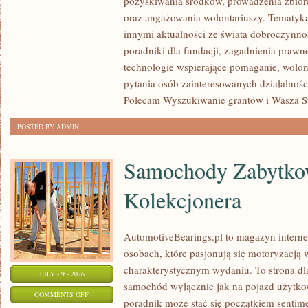
pozyskiwania środków, prowadzenia zbiór
JAK
oraz angażowania wolontariuszy. Tematyk
POMAGAĆ?
innymi aktualności ze świata dobroczynnoś
poradniki dla fundacji, zagadnienia prawn
technologie wspierające pomaganie, wolon
pytania osób zainteresowanych działalnośc
Polecam Wyszukiwanie grantów i Wasza Str
POSTED BY ADMIN
Samochody Zabytkow
Kolekcjonera
AutomotiveBearings.pl to magazyn intern
osobach, które pasjonują się motoryzacją w
charakterystycznym wydaniu. To strona dla
JULY - 9 - 2026
samochód wyłącznie jak na pojazd użytkow
ON
COMMENTS OFF
poradnik może stać się początkiem sentime