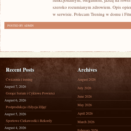
funkcjonalnym, bieganiem, jazdą na rowerz
szeroko rozumianym zdrowiem. Opis opier
w serwisie. Polecam Trening w domu i Fitn
POSTED BY ADMIN
Recent Posts
Archives
Ćwiczenia i trening
August 2026
August 7, 2026
July 2026
Gorące Seriale i Cyklowe Powieści
June 2026
August 6, 2026
May 2026
Postprodukcja i Edycja Zdjęć
April 2026
August 5, 2026
Sportowe Ciekawostki i Rekordy
March 2026
August 4, 2026
February 2026