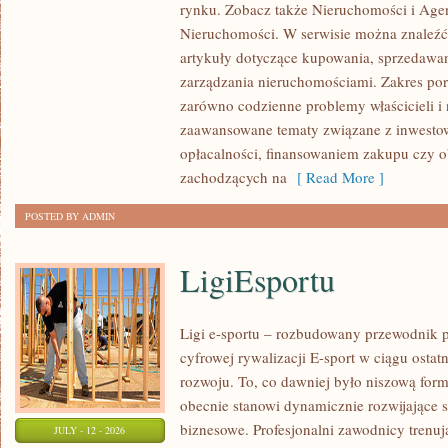
rynku. Zobacz także Nieruchomości i Agen
NIERUCHOMOŚCI
Nieruchomości. W serwisie można znaleźć
W
artykuły dotyczące kupowania, sprzedawa
POLSCE
zarządzania nieruchomościami. Zakres po
zarówno codzienne problemy właścicieli i 
zaawansowane tematy związane z inwesto
opłacalności, finansowaniem zakupu czy
zachodzących na
[ Read More ]
POSTED BY ADMIN
LigiEsportu
Ligi e-sportu – rozbudowany przewodnik po
cyfrowej rywalizacji E-sport w ciągu ostat
rozwoju. To, co dawniej było niszową for
obecnie stanowi dynamicznie rozwijające s
biznesowe. Profesjonalni zawodnicy trenuj
JULY - 12 - 2026