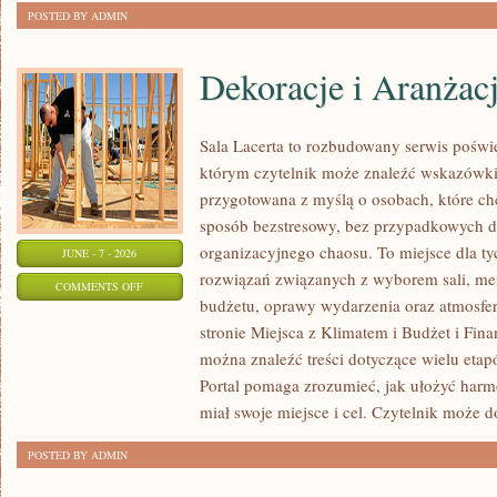
POSTED BY ADMIN
Dekoracje i Aranżac
Sala Lacerta to rozbudowany serwis poświ
którym czytelnik może znaleźć wskazówki 
przygotowana z myślą o osobach, które c
sposób bezstresowy, bez przypadkowych de
organizacyjnego chaosu. To miejsce dla ty
JUNE - 7 - 2026
rozwiązań związanych z wyborem sali, menu
ON
COMMENTS OFF
budżetu, oprawy wydarzenia oraz atmosfer
DEKORACJE
stronie Miejsca z Klimatem i Budżet i Fina
I
można znaleźć treści dotyczące wielu eta
ARANŻACJE
Portal pomaga zrozumieć, jak ułożyć har
miał swoje miejsce i cel. Czytelnik może 
POSTED BY ADMIN