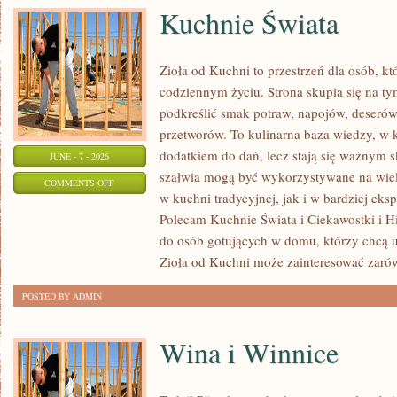
Kuchnie Świata
Zioła od Kuchni to przestrzeń dla osób, kt
codziennym życiu. Strona skupia się na ty
podkreślić smak potraw, napojów, deseró
przetworów. To kulinarna baza wiedzy, w k
dodatkiem do dań, lecz stają się ważnym s
JUNE - 7 - 2026
szałwia mogą być wykorzystywane na wie
ON
COMMENTS OFF
w kuchni tradycyjnej, jak i w bardziej ek
KUCHNIE
Polecam Kuchnie Świata i Ciekawostki i His
ŚWIATA
do osób gotujących w domu, którzy chcą u
Zioła od Kuchni może zainteresować zaró
POSTED BY ADMIN
Wina i Winnice