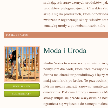
szukających sprawdzonych produktów, jak 
produktów pielęgnacyjnych. Charakter str
skupia się na produktach, które odpowiad
związane z regeneracją skóry, włosów oraz 
tematykę urody z potrzebami osób, które
[
POSTED BY ADMIN
Moda i Uroda
Studio Veriss to nowoczesny serwis pośw
pomysłom dla osób, które chcą rozwijać s
Strona ma charakter poradnikowy i łączy 
makijażem krok po kroku. To przewodnik
którym można znaleźć zarówno tematyczne 
JUNE - 19 - 2026
omówienia. Polecam Trendy i nowości i M
ON
COMMENTS OFF
strony skupia się przede wszystkim na ko
MODA
ogranicza się wyłącznie do samego malowa
I