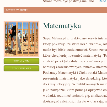
Strona może być postrzegana jako
[ Read 
POSTED BY ADMIN
Matematyka
SuperMatma.pl to praktyczny serwis inte
który pokazuje, że świat liczb, wzorów, r
może być bliski codzienności. Strona zost
które chcą lepiej rozumieć matematykę. T
znaleźć przykłady dotyczące zarówno pod
JUNE - 9 - 2026
bardziej zaawansowanych tematów matema
ON
COMMENTS OFF
Podstawy Matematyki i Ciekawostki Mate
MATEMATYKA
prezentuje matematykę jako dziedzinę, któ
do klasy lekcyjnej. W publikowanych mate
jako narzędzie, które pomaga opisywać co
wydatki, rozumieć technologię, analizowa
dostrzegać zależności ukryte w otaczający