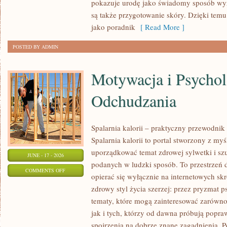
pokazuje urodę jako świadomy sposób wyr
URODA
są także przygotowanie skóry. Dzięki tem
jako poradnik
[ Read More ]
POSTED BY ADMIN
Motywacja i Psychol
Odchudzania
Spalarnia kalorii – praktyczny przewodnik
Spalarnia kalorii to portal stworzony z my
uporządkować temat zdrowej sylwetki i szu
JUNE - 17 - 2026
podanych w ludzki sposób. To przestrzeń d
ON
COMMENTS OFF
opierać się wyłącznie na internetowych skr
MOTYWACJA
zdrowy styl życia szerzej: przez pryzmat p
I
tematy, które mogą zainteresować zarówno
PSYCHOLOGIA
jak i tych, którzy od dawna próbują popra
ODCHUDZANIA
spojrzenia na dobrze znane zagadnienia. 