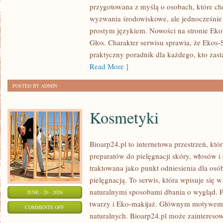
przygotowana z myślą o osobach, które c
DLA
wyzwania środowiskowe, ale jednocześnie 
PLANETY
prostym językiem. Nowości na stronie Eko
Głos. Charakter serwisu sprawia, że Ekos
praktyczny poradnik dla każdego, kto zasta
Read More ]
POSTED BY ADMIN
Kosmetyki
Bioarp24.pl to internetowa przestrzeń, któ
preparatów do pielęgnacji skóry, włosów i 
traktowana jako punkt odniesienia dla osób
pielęgnacją. To serwis, która wpisuje się 
naturalnymi sposobami dbania o wygląd. P
JUNE - 20 - 2026
twarzy i Eko-makijaż. Głównym motywem 
ON
COMMENTS OFF
naturalnych. Bioarp24.pl może zainteres
KOSMETYKI