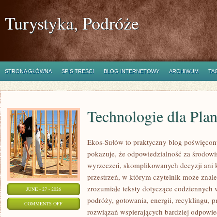
Turystyka, Podróże
STRONA GŁÓWNA
SPIS TREŚCI
BLOG INTERNETOWY
ARCHIWUM
TA
Technologie dla Plan
Ekos-Sułów to praktyczny blog poświęcon
pokazuje, że odpowiedzialność za środowi
wyrzeczeń, skomplikowanych decyzji ani 
przestrzeń, w którym czytelnik może znal
zrozumiałe teksty dotyczące codziennyc
JUNE - 27 - 2026
podróży, gotowania, energii, recyklingu, 
ON
COMMENTS OFF
rozwiązań wspierających bardziej odpowiedz
TECHNOLOGIE