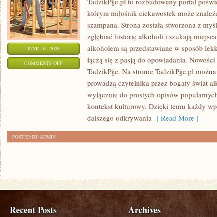
TadzikPije.pl to rozbudowany portal poświ
którym miłośnik ciekawostek może znaleźć
szampana. Strona została stworzona z myśl
zgłębiać historię alkoholi i szukają miejsc
alkoholem są przedstawiane w sposób lekki
JUNE - 6 - 2026
łączą się z pasją do opowiadania. Nowości 
ON
COMMENTS OFF
TadzikPije. Na stronie TadzikPije.pl można
WINA
prowadzą czytelnika przez bogaty świat alk
I
wyłącznie do prostych opisów popularnych
WINNICE
kontekst kulturowy. Dzięki temu każdy wpi
dalszego odkrywania
[ Read More ]
POSTED BY ADMIN
Recent Posts
Archives