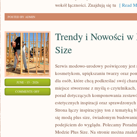
wokół łączności. Znajdują się tu
[ Read Mo
POSTED BY ADMIN
Trendy i Nowości w
Size
Serwis modowo-urodowy poświęcony jest m
kosmetykom, upiększaniu twarzy oraz po
dla osób, które chcą podkreślać swój chara
JUNE - 15 - 2026
miejsce stworzone z myślą o czytelnikach,
ON
COMMENTS OFF
porad dotyczących komponowania zestawów
TRENDY
estetycznych inspiracji oraz sprawdzonyc
I
Strona łączy inspiracyjny ton z tematyką b
NOWOŚCI
się modą plus size, świadomym budowani
W
podejściem do wyglądu. Polecamy Poradni
MODZIE
Modzie Plus Size. Na stronie można znaleź