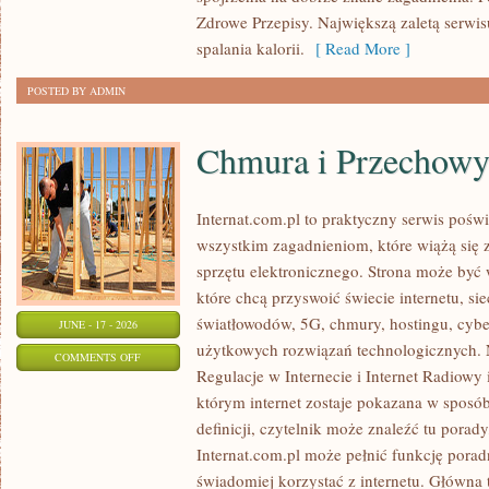
Zdrowe Przepisy. Największą zaletą serwisu
spalania kalorii.
[ Read More ]
POSTED BY ADMIN
Chmura i Przechow
Internat.com.pl to praktyczny serwis pośw
wszystkim zagadnieniom, które wiążą się
sprzętu elektronicznego. Strona może by
które chcą przyswoić świecie internetu, s
światłowodów, 5G, chmury, hostingu, cyb
JUNE - 17 - 2026
użytkowych rozwiązań technologicznych. N
ON
COMMENTS OFF
Regulacje w Internecie i Internet Radiowy i
CHMURA
którym internet zostaje pokazana w sposó
I
definicji, czytelnik może znaleźć tu porad
PRZECHOWYWANIE
Internat.com.pl może pełnić funkcję porad
DANYCH
świadomiej korzystać z internetu. Główna 