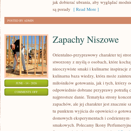
PLUS
jak dobierać ubrania, aby wyglądać modn
SIZE
są porady
[ Read More ]
POSTED BY ADMIN
Zapachy Niszowe
Orientalno-przyprawowy charakter tej stron
stworzony z myślą o osobach, które kocha
nieoczywiste smaki i kulinarne inspiracje 
kulinarna baza wiedzy, która może zainte
miłośników gotowania, jak i tych, którzy 
JUNE - 14 - 2026
odpowiednio dobrane przyprawy potrafią 
ON
COMMENTS OFF
najprostsze danie. Tematyka strony koncen
ZAPACHY
zapachów, ale jej charakter jest znacznie 
NISZOWE
tu punktem wyjścia do opowieści o gotowani
domowych eksperymentach i codziennym 
smakowych. Polecamy Ikony Perfumeryjne 