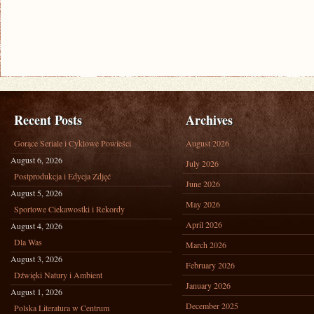
Recent Posts
Archives
Gorące Seriale i Cyklowe Powieści
August 2026
August 6, 2026
July 2026
Postprodukcja i Edycja Zdjęć
June 2026
August 5, 2026
May 2026
Sportowe Ciekawostki i Rekordy
April 2026
August 4, 2026
Dla Was
March 2026
August 3, 2026
February 2026
Dźwięki Natury i Ambient
January 2026
August 1, 2026
December 2025
Polska Literatura w Centrum