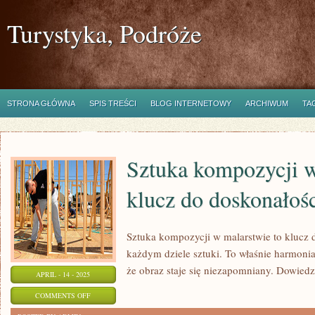
Turystyka, Podróże
STRONA GŁÓWNA
SPIS TREŚCI
BLOG INTERNETOWY
ARCHIWUM
TA
Sztuka kompozycji w
klucz do doskonałoś
Sztuka kompozycji w malarstwie to klucz 
każdym dziele sztuki. To właśnie harmonia
że obraz staje się niezapomniany. Dowiedz
APRIL - 14 - 2025
ON
COMMENTS OFF
SZTUKA