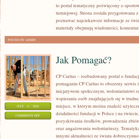
to portal tematyczny poświęcony e-sportow
turniejowej. Strona została przygotowana 
poznawać najciekawsze informacje ze świa
materiały obejmują wiadomości, komentarz
POSTED BY ADMIN
Jak Pomagać?
CP Caritas – rozbudowany portal o fundac
pomaganiu CP Caritas to obszerny serwis 
inicjatywom społecznym, wolontariatowi 
wspierania osób znajdujących się w trudnej 
miejsce, w którym można znaleźć użyteczn
JULY - 11 - 2026
działalności fundacji w Polsce i na świec
ON
COMMENTS OFF
pozyskiwania środków, prowadzenia zbiór
JAK
oraz angażowania wolontariuszy. Tematyk
POMAGAĆ?
innymi aktualności ze świata dobroczynnoś