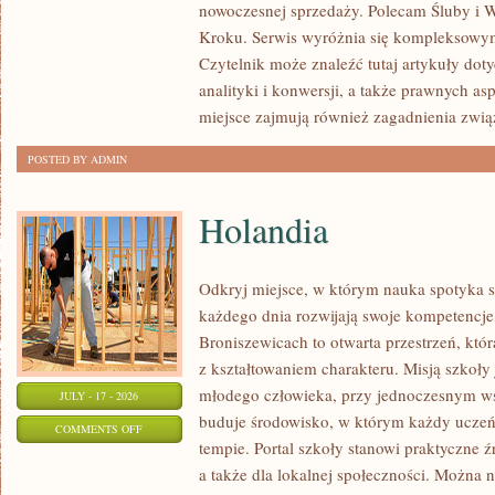
nowoczesnej sprzedaży. Polecam Śluby i W
I
Kroku. Serwis wyróżnia się kompleksowy
NOWINKI
Czytelnik może znaleźć tutaj artykuły dot
analityki i konwersji, a także prawnych a
miejsce zajmują również zagadnienia zwią
POSTED BY ADMIN
Holandia
Odkryj miejsce, w którym nauka spotyka si
każdego dnia rozwijają swoje kompetencj
Broniszewicach to otwarta przestrzeń, któ
z kształtowaniem charakteru. Misją szkoły
młodego człowieka, przy jednoczesnym ws
JULY - 17 - 2026
buduje środowisko, w którym każdy uczeń
ON
COMMENTS OFF
tempie. Portal szkoły stanowi praktyczne źr
HOLANDIA
a także dla lokalnej społeczności. Można n