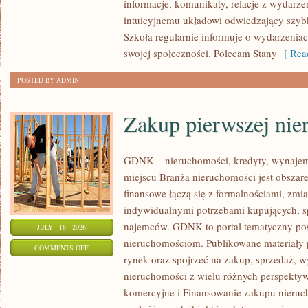
informacje, komunikaty, relacje z wydarze
intuicyjnemu układowi odwiedzający szybk
Szkoła regularnie informuje o wydarzenia
swojej społeczności. Polecam Stany
[ Read
POSTED BY ADMIN
Zakup pierwszej nie
GDNK – nieruchomości, kredyty, wynaje
miejscu Branża nieruchomości jest obsza
finansowe łączą się z formalnościami, zm
indywidualnymi potrzebami kupujących, spr
najemców. GDNK to portal tematyczny p
JULY - 16 - 2026
nieruchomościom. Publikowane materiały 
ON
COMMENTS OFF
rynek oraz spojrzeć na zakup, sprzedaż, 
ZAKUP
nieruchomości z wielu różnych perspekty
PIERWSZEJ
komercyjne i Finansowanie zakupu nieruc
NIERUCHOMOŚCI