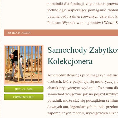
poradniki dla fundacji, zagadnienia prawn
technologie wspierające pomaganie, wolon
pytania osób zainteresowanych działalnośc
Polecam Wyszukiwanie grantów i Wasza Str
POSTED BY ADMIN
Samochody Zabytkow
Kolekcjonera
AutomotiveBearings.pl to magazyn intern
osobach, które pasjonują się motoryzacją w
charakterystycznym wydaniu. To strona dla
JULY - 9 - 2026
samochód wyłącznie jak na pojazd użytkow
ON
COMMENTS OFF
poradnik może stać się początkiem sentime
SAMOCHODY
dawnych aut, legendarnych marek, przeło
ZABYTKOWE
zapomnianych modeli, wyścigowych sukce
–