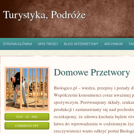
Turystyka, Podróże
STRONA GŁÓWNA
SPIS TREŚCI
BLOG INTERNETOWY
ARCHIWUM
TA
Domowe Przetwory
Biologico.pl – wiedza, przepisy i porady d
Współcześni konsumenci coraz uważniej p
spożywczym. Porównujemy składy, szukam
produkcji i zastanawiamy się nad pochod
oczekujemy, że zdrowa kuchnia będzie ró
JULY - 20 - 2026
łatwa do wprowadzenia w codziennym życi
ON
COMMENTS OFF
rzeczywistości warto odkryć portal Biologi
DOMOWE