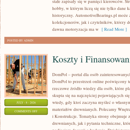
stałe zapisały się w pamięci kierowców. St
PORADNIKI
hobby, w którym liczą się nie tylko dane 
KOLEKCJONERA
historyczny. AutomotiveBearings.pl może
kolekcjonerów, jak i czytelników, którzy 
dawna motoryzacja ma w
[ Read More ]
POSTED BY ADMIN
Koszty i Finansowan
DomPol – portal dla osób zainteresowan
DomPol to przestrzeń online poświęcony 
rzeczowe źródło wiedzy dla osób, które p
skupia się na najczęściej pojawiających się
wtedy, gdy ktoś zaczyna myśleć o włas
JULY - 8 - 2026
materiałów drewnianych. Polecamy Wnętrz
ON
COMMENTS OFF
i Konstrukcje. Tematyka strony obejmuje
KOSZTY
drewnianych, jak i pytania techniczne, kt
I