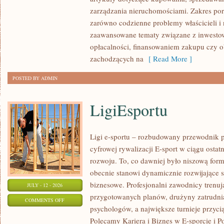
POLSCE
zarządzania nieruchomościami. Zakres po
zarówno codzienne problemy właścicieli i 
zaawansowane tematy związane z inwesto
opłacalności, finansowaniem zakupu czy
zachodzących na
[ Read More ]
POSTED BY ADMIN
LigiEsportu
Ligi e-sportu – rozbudowany przewodnik po
cyfrowej rywalizacji E-sport w ciągu ostat
rozwoju. To, co dawniej było niszową for
obecnie stanowi dynamicznie rozwijające s
biznesowe. Profesjonalni zawodnicy trenuj
JULY - 12 - 2026
przygotowanych planów, drużyny zatrudnia
ON
COMMENTS OFF
psychologów, a największe turnieje przyci
LIGIESPORTU
Polecamy Kariera i Biznes w E-sporcie i Po