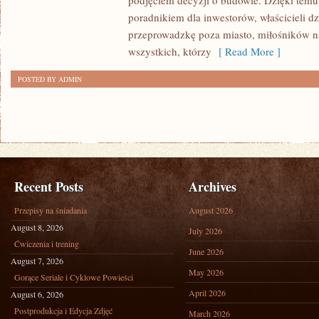
podjęciem decyzji o budowie. Dzięki te
FINANSOWANIE
poradnikiem dla inwestorów, właścicieli d
przeprowadzkę poza miasto, miłośników n
wszystkich, którzy
[ Read More ]
POSTED BY ADMIN
Recent Posts
Archives
Przepisy na śniadania
August 2026
August 8, 2026
July 2026
Ćwiczenia i trening
June 2026
August 7, 2026
May 2026
Gorące Seriale i Cyklowe Powieści
April 2026
August 6, 2026
Postprodukcja i Edycja Zdjęć
March 2026