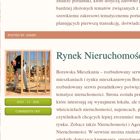
znaleźć poradniki, które dotyczą zarówno 
bardziej złożonych tematów związanych z
szerokiemu zakresowi tematycznemu porta
planujących pierwszą transakcję, doświad
POSTED BY ADMIN
Rynek Nieruchomośc
Borawska Mieszkania – rozbudowany serw
mieszkaniach i rynku mieszkaniowym Bor
rozbudowany serwis poradnikowy poświęc
tematyce nieruchomości. Strona została p
które interesują się wynajmem lokalu, ale 
JULY - 13 - 2026
właścicielach nieruchomości, najemcach, 
ON
COMMENTS OFF
czytelnikach chcących lepiej zrozumieć 
RYNEK
rynku. Zobacz także Nieruchomości i Agen
NIERUCHOMOŚCI
Nieruchomości. W serwisie można znaleźć
W
artykuły dotyczące kupowania, sprzedawa