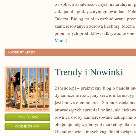
o osobach zainteresowanych naturalnymi
PRZETWORY
zakupami i praktycznym gotowaniem. Pol
Talerza. Biologico.pl to rozbudowana prze
zainteresowanych zdrową kuchnią. Można 
popularnych produktów, odkrywać sezonow
More ]
POSTED BY ADMIN
Trendy i Nowinki
24hshop.pl – praktyczny blog o handlu in
dynamicznie rozwijany serwis informacyj
jest branża e-commerce. Strona została p
prowadzących sprzedaż online, ale ciekawe
również osoby zainteresowane zakupami o
JULY - 18 - 2026
obejmuje między innymi marketing dla e-
ON
COMMENTS OFF
klientów i wiele innych zagadnień związ
TRENDY