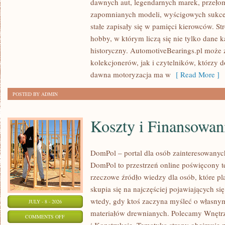
dawnych aut, legendarnych marek, przeło
ZABYTKOWE
zapomnianych modeli, wyścigowych sukce
–
stałe zapisały się w pamięci kierowców. St
PORADNIKI
hobby, w którym liczą się nie tylko dane 
KOLEKCJONERA
historyczny. AutomotiveBearings.pl może
kolekcjonerów, jak i czytelników, którzy 
dawna motoryzacja ma w
[ Read More ]
POSTED BY ADMIN
Koszty i Finansowan
DomPol – portal dla osób zainteresowan
DomPol to przestrzeń online poświęcony 
rzeczowe źródło wiedzy dla osób, które p
skupia się na najczęściej pojawiających się
wtedy, gdy ktoś zaczyna myśleć o włas
JULY - 8 - 2026
materiałów drewnianych. Polecamy Wnętrz
ON
COMMENTS OFF