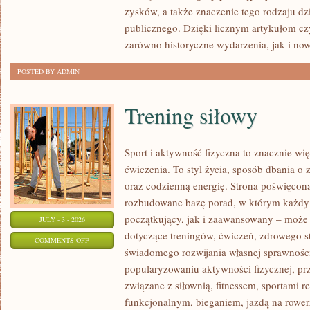
SPRAWY
zysków, a także znaczenie tego rodzaju dz
publicznego. Dzięki licznym artykułom cz
zarówno historyczne wydarzenia, jak i no
POSTED BY ADMIN
Trening siłowy
Sport i aktywność fizyczna to znacznie wię
ćwiczenia. To styl życia, sposób dbania o
oraz codzienną energię. Strona poświęcona
rozbudowane bazę porad, w którym każdy
początkujący, jak i zaawansowany – może 
JULY - 3 - 2026
dotyczące treningów, ćwiczeń, zdrowego st
ON
COMMENTS OFF
świadomego rozwijania własnej sprawności
TRENING
popularyzowaniu aktywności fizycznej, pr
SIŁOWY
związane z siłownią, fitnessem, sportami r
funkcjonalnym, bieganiem, jazdą na rowerz