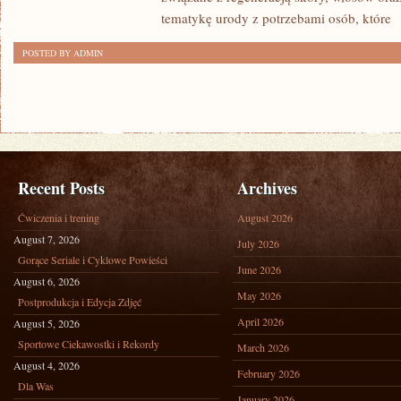
tematykę urody z potrzebami osób, które
[
POSTED BY ADMIN
Recent Posts
Archives
Ćwiczenia i trening
August 2026
August 7, 2026
July 2026
Gorące Seriale i Cyklowe Powieści
June 2026
August 6, 2026
May 2026
Postprodukcja i Edycja Zdjęć
April 2026
August 5, 2026
Sportowe Ciekawostki i Rekordy
March 2026
August 4, 2026
February 2026
Dla Was
January 2026