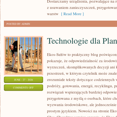
Dostarczamy urządzenia, pozwalające na r
z usuwaniem zanieczyszczeń, przygotowan
warstw
[ Read More ]
POSTED BY ADMIN
Technologie dla Plan
Ekos-Sułów to praktyczny blog poświęcon
pokazuje, że odpowiedzialność za środowi
wyrzeczeń, skomplikowanych decyzji ani 
przestrzeń, w którym czytelnik może znal
zrozumiałe teksty dotyczące codziennyc
JUNE - 27 - 2026
podróży, gotowania, energii, recyklingu, 
ON
COMMENTS OFF
rozwiązań wspierających bardziej odpowiedz
TECHNOLOGIE
przygotowana z myślą o osobach, które c
DLA
wyzwania środowiskowe, ale jednocześnie 
PLANETY
prostym językiem. Nowości na stronie Eko