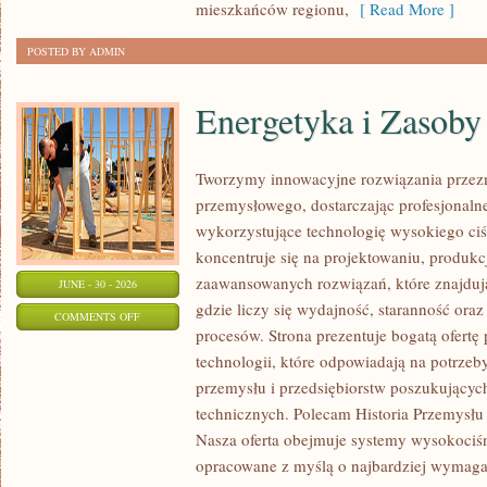
mieszkańców regionu,
[ Read More ]
POSTED BY ADMIN
Energetyka i Zasoby
Tworzymy innowacyjne rozwiązania przezn
przemysłowego, dostarczając profesjonaln
wykorzystujące technologię wysokiego ciś
koncentruje się na projektowaniu, produkc
zaawansowanych rozwiązań, które znajduj
JUNE - 30 - 2026
gdzie liczy się wydajność, staranność o
ON
COMMENTS OFF
procesów. Strona prezentuje bogatą ofertę
ENERGETYKA
technologii, które odpowiadają na potrzeb
I
przemysłu i przedsiębiorstw poszukujący
ZASOBY
technicznych. Polecam Historia Przemysłu 
Nasza oferta obejmuje systemy wysokociśn
opracowane z myślą o najbardziej wymaga