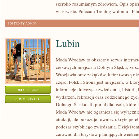
szeroko rozumianym zdrowiem. Opis opier
w serwisie. Polecam Trening w domu i Fitn
POSTED BY ADMIN
Lubin
Moda Wrocław to obszerny serwis intern
ciekawych miejsc na Dolnym Śląsku, ze 
Wrocławia oraz zakątków, które tworzą nie
części Polski. Strona jest miejscem, w kt
informacje dotyczące zwiedzania, historii, 
JULY - 2 - 2026
wydarzeń, rekreacji oraz codziennego życi
ON
COMMENTS OFF
Dolnego Śląska. To portal dla osób, które 
LUBIN
Moda Wrocław nie ogranicza się wyłącznie
atrakcji, ale pokazuje również ukryte pere
podczas szybkiego zwiedzania. Dzięki te
zarówno dla turystów planujących weekend