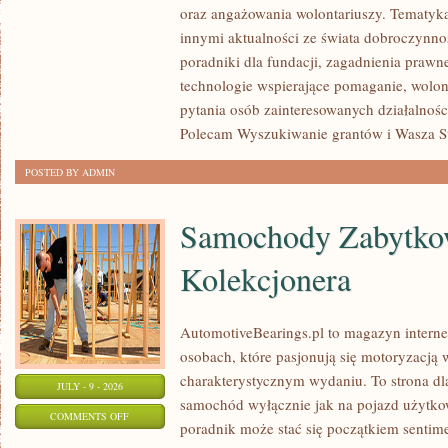
oraz angażowania wolontariuszy. Tematyk
POMAGAĆ?
innymi aktualności ze świata dobroczynnoś
poradniki dla fundacji, zagadnienia prawn
technologie wspierające pomaganie, wolon
pytania osób zainteresowanych działalnośc
Polecam Wyszukiwanie grantów i Wasza Str
POSTED BY ADMIN
Samochody Zabytkow
Kolekcjonera
AutomotiveBearings.pl to magazyn intern
osobach, które pasjonują się motoryzacją w
charakterystycznym wydaniu. To strona dla
JULY - 9 - 2026
samochód wyłącznie jak na pojazd użytkow
ON
COMMENTS OFF
poradnik może stać się początkiem sentime
SAMOCHODY