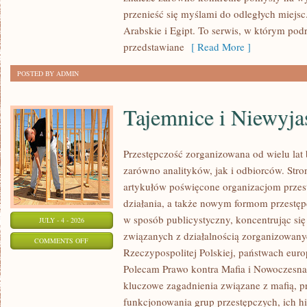
przenieść się myślami do odległych miejs
Arabskie i Egipt. To serwis, w którym podr
przedstawiane
[ Read More ]
POSTED BY ADMIN
Tajemnice i Niewyj
Przestępczość zorganizowana od wielu lat
zarówno analityków, jak i odbiorców. Str
artykułów poświęcone organizacjom przes
działania, a także nowym formom przestępc
w sposób publicystyczny, koncentrując się
JULY - 4 - 2026
związanych z działalnością zorganizowany
ON
COMMENTS OFF
Rzeczypospolitej Polskiej, państwach euro
TAJEMNICE
Polecam Prawo kontra Mafia i Nowoczesna 
I
kluczowe zagadnienia związane z mafią, p
NIEWYJAŚNIONE
funkcjonowania grup przestępczych, ich hi