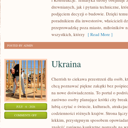
i Konstrukcje. Tematyka strony obejmuje
KOSZTY
drewnianych, jak i pytania techniczne, kt
I
podjęciem decyzji o budowie. Dzięki te
FINANSOWANIE
poradnikiem dla inwestorów, właścicieli d
przeprowadzkę poza miasto, miłośników n
wszystkich, którzy
[ Read More ]
POSTED BY ADMIN
Ukraina
Cherrish to ciekawa przestrzeń dla osób, któ
chcą poznawać piękne zakątki bez pośpiech
na nowe doświadczenia. To portal o podró
zarówno osoby planujące krótki city break,
lubią czytać o świecie, kulturach, atrakcjac
JULY - 6 - 2026
codzienności różnych krajów. Strona łączy
ON
COMMENTS OFF
lekkim, przystępnym sposobem opowiadan
UKRAINA
znaleźć zarówno konkretne pomysły na wyj