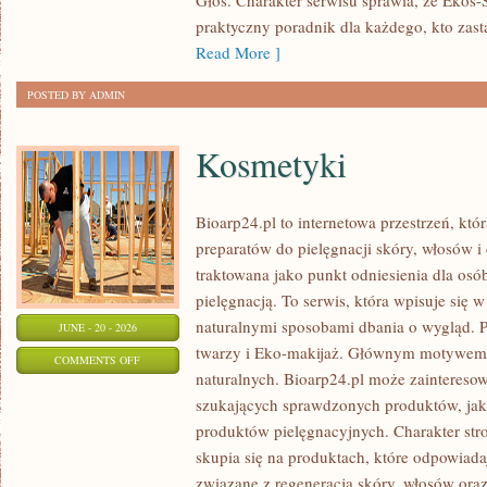
Głos. Charakter serwisu sprawia, że Ekos
praktyczny poradnik dla każdego, kto zasta
Read More ]
POSTED BY ADMIN
Kosmetyki
Bioarp24.pl to internetowa przestrzeń, któ
preparatów do pielęgnacji skóry, włosów i 
traktowana jako punkt odniesienia dla osób
pielęgnacją. To serwis, która wpisuje się 
naturalnymi sposobami dbania o wygląd. P
JUNE - 20 - 2026
twarzy i Eko-makijaż. Głównym motywem 
ON
COMMENTS OFF
naturalnych. Bioarp24.pl może zainteres
KOSMETYKI
szukających sprawdzonych produktów, jak 
produktów pielęgnacyjnych. Charakter str
skupia się na produktach, które odpowiad
związane z regeneracją skóry, włosów oraz 