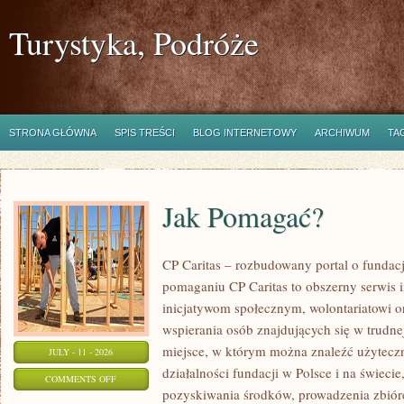
Turystyka, Podróże
STRONA GŁÓWNA
SPIS TREŚCI
BLOG INTERNETOWY
ARCHIWUM
TA
Jak Pomagać?
CP Caritas – rozbudowany portal o fundac
pomaganiu CP Caritas to obszerny serwis 
inicjatywom społecznym, wolontariatowi 
wspierania osób znajdujących się w trudnej 
miejsce, w którym można znaleźć użyteczn
JULY - 11 - 2026
działalności fundacji w Polsce i na świec
ON
COMMENTS OFF
pozyskiwania środków, prowadzenia zbiór
JAK