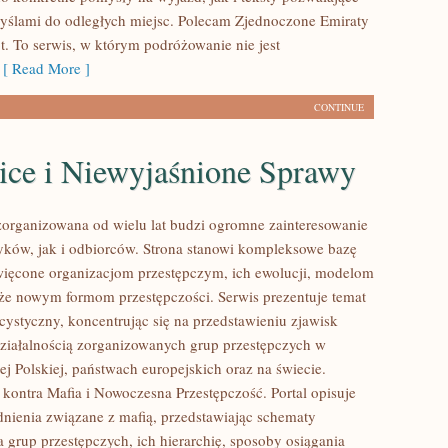
myślami do odległych miejsc. Polecam Zjednoczone Emiraty
t. To serwis, w którym podróżowanie nie jest
[ Read More ]
CONTINUE
ice i Niewyjaśnione Sprawy
zorganizowana od wielu lat budzi ogromne zainteresowanie
yków, jak i odbiorców. Strona stanowi kompleksowe bazę
ięcone organizacjom przestępczym, ich ewolucji, modelom
akże nowym formom przestępczości. Serwis prezentuje temat
cystyczny, koncentrując się na przedstawieniu zjawisk
ziałalnością zorganizowanych grup przestępczych w
j Polskiej, państwach europejskich oraz na świecie.
kontra Mafia i Nowoczesna Przestępczość. Portal opisuje
nienia związane z mafią, przedstawiając schematy
 grup przestępczych, ich hierarchię, sposoby osiągania