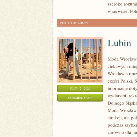
szeroko rozumi
w serwisie. Po
POSTED BY ADMIN
Lubin
Moda Wrocław 
ciekawych mie
Wrocławia oraz
części Polski.
informacje doty
JULY - 2 - 2026
wydarzeń, rekr
ON
COMMENTS OFF
Dolnego Śląska.
LUBIN
Moda Wrocław n
atrakcji, ale p
podczas szybki
zarówno dla tu