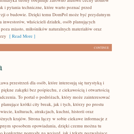
. Tematyka strony obejmuje zarówno atutowe cechy domów
k i pytania techniczne, które warto poznać przed
yzji o budowie. Dzięki temu DomPol może być przydatnym
 inwestorów, właścicieli działek, osób planujących
poza miasto, miłośników naturalnych materiałów oraz
órzy
[ Read More ]
CONTINUE
a
kawa przestrzeń dla osób, które interesują się turystyką i
piękne zakątki bez pośpiechu, z ciekawością i otwartością
dczenia. To portal o podróżach, który może zainteresować
lanujące krótki city break, jak i tych, którzy po prostu
świecie, kulturach, atrakcjach, kuchni, historii oraz
óżnych krajów. Strona łączy w sobie ciekawe informacje z
tępnym sposobem opowiadania, dzięki czemu można tu
o konkretne pomysły na wyjazd, jak i teksty pozwalające