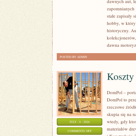
dawnych aut, l
ZABYTKOWE
zapomnianych 
–
stałe zapisały 
PORADNIKI
hobby, w którym
KOLEKCJONERA
historyczny. A
kolekcjonerów,
dawna motoryz
POSTED BY ADMIN
Koszty
DomPol – port
DomPol to prze
rzeczowe źródł
skupia się na n
wtedy, gdy kt
JULY - 8 - 2026
materiałów dre
ON
COMMENTS OFF