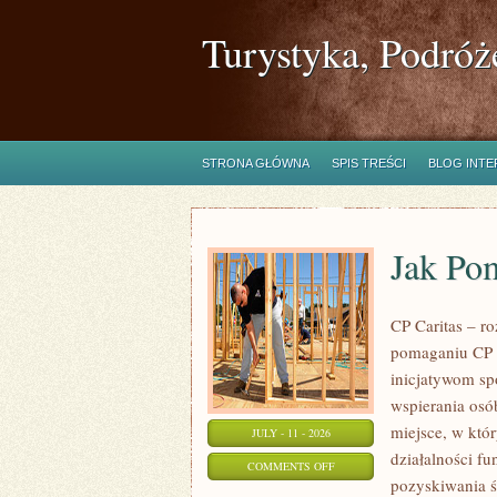
Turystyka, Podróż
STRONA GŁÓWNA
SPIS TREŚCI
BLOG INT
Jak Po
CP Caritas – r
pomaganiu CP C
inicjatywom s
wspierania osób
miejsce, w któ
JULY - 11 - 2026
działalności fu
ON
COMMENTS OFF
pozyskiwania ś
JAK