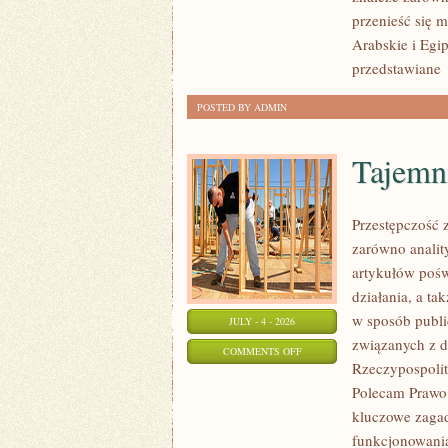
przenieść się 
Arabskie i Egip
przedstawiane
POSTED BY ADMIN
Tajemn
Przestępczość 
zarówno analit
artykułów pośw
działania, a t
w sposób publi
JULY - 4 - 2026
związanych z d
ON
COMMENTS OFF
Rzeczypospolite
TAJEMNICE
Polecam Prawo 
I
kluczowe zagad
NIEWYJAŚNIONE
funkcjonowania