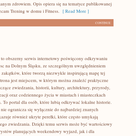
anym zdrowiem. Opis opiera się na tematyce publikowanej
lecam Trening w domu i Fitness.
[ Read More ]
CONTINUE
to obszerny serwis internetowy poświęcony odkrywaniu
jsc na Dolnym Śląsku, ze szczególnym uwzględnieniem
 zakątków, które tworzą niezwykle inspirującą mapę tej
 Strona jest miejscem, w którym można znaleźć praktyczne
czące zwiedzania, historii, kultury, architektury, przyrody,
eacji oraz codziennego życia w miastach i miasteczkach
 To portal dla osób, które lubią odkrywać lokalne historie.
ie ogranicza się wyłącznie do najbardziej znanych
okazuje również ukryte perełki, które często umykają
ego zwiedzania. Dzięki temu serwis może być wartościowy
rystów planujących weekendowy wyjazd, jak i dla