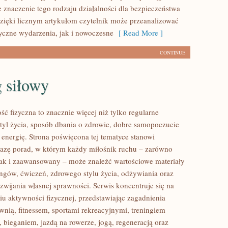
e znaczenie tego rodzaju działalności dla bezpieczeństwa
zięki licznym artykułom czytelnik może przeanalizować
yczne wydarzenia, jak i nowoczesne
[ Read More ]
CONTINUE
 siłowy
ść fizyczna to znacznie więcej niż tylko regularne
styl życia, sposób dbania o zdrowie, dobre samopoczucie
 energię. Strona poświęcona tej tematyce stanowi
azę porad, w którym każdy miłośnik ruchu – zarówno
jak i zaawansowany – może znaleźć wartościowe materiały
ingów, ćwiczeń, zdrowego stylu życia, odżywiania oraz
wijania własnej sprawności. Serwis koncentruje się na
u aktywności fizycznej, przedstawiając zagadnienia
wnią, fitnessem, sportami rekreacyjnymi, treningiem
 bieganiem, jazdą na rowerze, jogą, regeneracją oraz