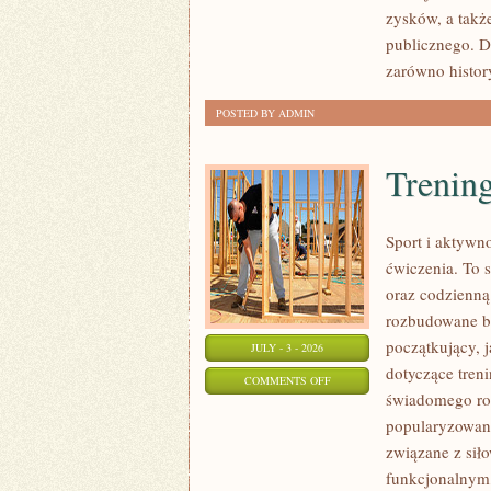
SPRAWY
zysków, a takż
publicznego. D
zarówno histor
POSTED BY ADMIN
Trening
Sport i aktywno
ćwiczenia. To 
oraz codzienną
rozbudowane b
początkujący, 
JULY - 3 - 2026
dotyczące tren
ON
COMMENTS OFF
świadomego roz
TRENING
popularyzowani
SIŁOWY
związane z siło
funkcjonalnym,