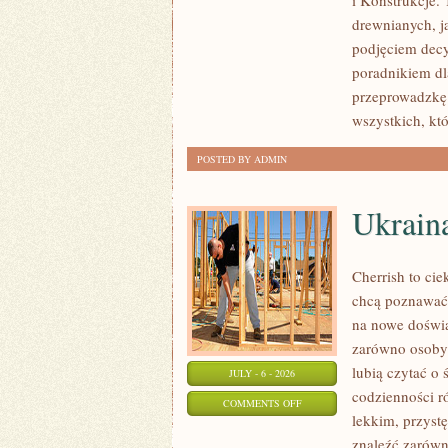
i Konstrukcje
KOSZTY
drewnianych, ja
I
podjęciem dec
FINANSOWANIE
poradnikiem dla
przeprowadzkę 
wszystkich, kt
POSTED BY ADMIN
Ukrain
Cherrish to cie
chcą poznawać 
na nowe doświa
zarówno osoby p
lubią czytać o 
JULY - 6 - 2026
codzienności r
ON
COMMENTS OFF
lekkim, przys
UKRAINA
znaleźć zarówn