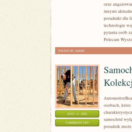
oraz angażowan
POMAGAĆ?
innymi aktualn
poradniki dla 
technologie ws
pytania osób z
Polecam Wyszuk
POSTED BY ADMIN
Samoch
Kolekc
AutomotiveBear
osobach, które 
charakterystycz
JULY - 9 - 2026
samochód wyłąc
ON
COMMENTS OFF
poradnik może 
SAMOCHODY