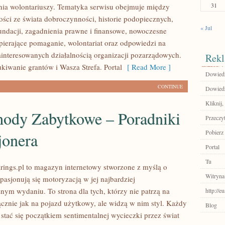
31
ia wolontariuszy. Tematyka serwisu obejmuje między
ości ze świata dobroczynności, historie podopiecznych,
« Jul
fundacji, zagadnienia prawne i finansowe, nowoczesne
pierające pomaganie, wolontariat oraz odpowiedzi na
ainteresowanych działalnością organizacji pozarządowych.
Rekl
iwanie grantów i Wasza Strefa. Portal
[ Read More ]
Dowiedz 
CONTINUE
Dowiedz 
Kliknij,
ody Zabytkowe – Poradniki
Przeczyt
Pobierz 
jonera
Portal
Tu
ings.pl to magazyn internetowy stworzone z myślą o
Witryna
pasjonują się motoryzacją w jej najbardziej
nym wydaniu. To strona dla tych, którzy nie patrzą na
http://e
znie jak na pojazd użytkowy, ale widzą w nim styl. Każdy
Blog
stać się początkiem sentimentalnej wycieczki przez świat