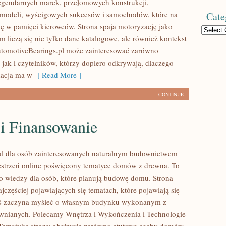
egendarnych marek, przełomowych konstrukcji,
modeli, wyścigowych sukcesów i samochodów, które na
Cate
się w pamięci kierowców. Strona spaja motoryzację jako
Categories
 liczą się nie tylko dane katalogowe, ale również kontekst
utomotiveBearings.pl może zainteresować zarówno
 jak i czytelników, którzy dopiero odkrywają, dlaczego
acja ma w
[ Read More ]
CONTINUE
 i Finansowanie
al dla osób zainteresowanych naturalnym budownictwem
strzeń online poświęcony tematyce domów z drewna. To
o wiedzy dla osób, które planują budowę domu. Strona
ajczęściej pojawiających się tematach, które pojawiają się
oś zaczyna myśleć o własnym budynku wykonanym z
wnianych. Polecamy Wnętrza i Wykończenia i Technologie