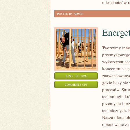
mieszkańców r
POSTED BY ADMIN
Energe
Tworzymy innow
przemysłowego,
wykorzystujące
koncentruje si
zaawansowanych
JUNE - 30 - 2026
gdzie liczy si
ON
COMMENTS OFF
procesów. Stro
ENERGETYKA
technologii, k
I
przemysłu i pr
ZASOBY
technicznych. 
Nasza oferta o
opracowane z m