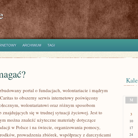
e
ERNETOWY
ARCHIWUM
TAGI
magać?
Kale
ozbudowany portal o fundacjach, wolontariacie i mądrym
aritas to obszerny serwis internetowy poświęcony
M
połecznym, wolontariatowi oraz różnym sposobom
 znajdujących się w trudnej sytuacji życiowej. Jest to
3
rym można znaleźć użyteczne materiały dotyczące
10
ndacji w Polsce i na świecie, organizowania pomocy,
17
rodków, prowadzenia zbiórek, współpracy z darczyńcami
24