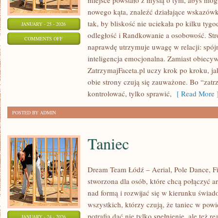
miejsce powstało z myślą o tym, abyś mogł
nowego kąta, znaleźć działające wskazówk
tak, by bliskość nie uciekała po kilku tyg
JANUARY - 25 - 2026
odległość i Randkowanie a osobowość. Stro
ON
COMMENTS OFF
naprawdę utrzymuje uwagę w relacji: spójn
ZWIĄZKI
inteligencja emocjonalna. Zamiast obiecy
A
ZatrzymajFaceta.pl uczy krok po kroku, j
ZDROWIE
obie strony czują się zauważone. Bo “zatr
PSYCHICZNE
kontrolować, tylko sprawić,
[ Read More 
POSTED BY ADMIN
Taniec
Dream Team Łódź – Aerial, Pole Dance, Fit
stworzona dla osób, które chcą połączyć a
nad formą i rozwijać się w kierunku świado
wszystkich, którzy czują, że taniec w powi
potrafią dać nie tylko spełnienie, ale też r
JANUARY - 24 - 2026