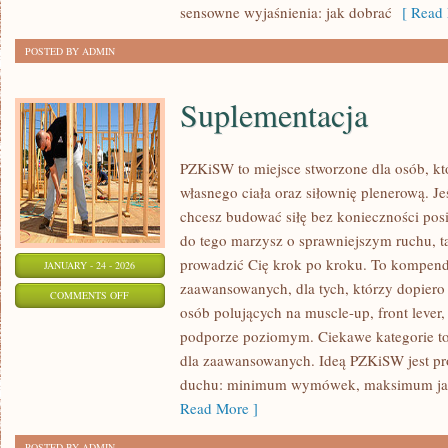
sensowne wyjaśnienia: jak dobrać
[ Read 
POSTED BY ADMIN
Suplementacja
PZKiSW to miejsce stworzone dla osób, kt
własnego ciała oraz siłownię plenerową. Je
chcesz budować siłę bez konieczności po
do tego marzysz o sprawniejszym ruchu, ta 
prowadzić Cię krok po kroku. To kompend
JANUARY - 24 - 2026
zaawansowanych, dla tych, którzy dopiero 
ON
COMMENTS OFF
osób polujących na muscle-up, front lever,
SUPLEMENTACJA
podporze poziomym. Ciekawe kategorie to 
dla zaawansowanych. Ideą PZKiSW jest p
duchu: minimum wymówek, maksimum jakośc
Read More ]
POSTED BY ADMIN