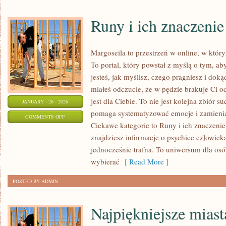
Runy i ich znaczenie
Margoseila to przestrzeń w online, w któr
To portal, który powstał z myślą o tym, ab
jesteś, jak myślisz, czego pragniesz i doką
miałeś odczucie, że w pędzie brakuje Ci 
jest dla Ciebie. To nie jest kolejna zbiór 
JANUARY - 26 - 2026
pomaga systematyzować emocje i zamienia
ON
COMMENTS OFF
Ciekawe kategorie to Runy i ich znaczenie
RUNY
znajdziesz informacje o psychice człowieka
I
jednocześnie trafna. To uniwersum dla osó
ICH
wybierać
[ Read More ]
ZNACZENIE
POSTED BY ADMIN
Najpiękniejsze miast