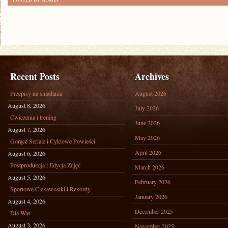
Recent Posts
Archives
Przepisy na śniadania
August 2026
August 8, 2026
July 2026
Ćwiczenia i trening
June 2026
August 7, 2026
May 2026
Gorące Seriale i Cyklowe Powieści
April 2026
August 6, 2026
Postprodukcja i Edycja Zdjęć
March 2026
August 5, 2026
February 2026
Sportowe Ciekawostki i Rekordy
January 2026
August 4, 2026
December 2025
Dla Was
August 3, 2026
November 2025