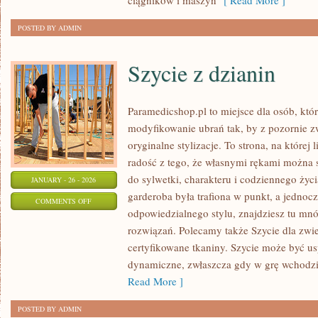
ciągników i maszyn
[ Read More ]
POSTED BY ADMIN
Szycie z dzianin
Paramedicshop.pl to miejsce dla osób, któ
modyfikowanie ubrań tak, by z pozornie 
oryginalne stylizacje. To strona, na której 
radość z tego, że własnymi rękami można s
do sylwetki, charakteru i codziennego życi
JANUARY - 26 - 2026
garderoba była trafiona w punkt, a jednoc
ON
COMMENTS OFF
odpowiedzialnego stylu, znajdziesz tu mnó
SZYCIE
rozwiązań. Polecamy także Szycie dla zwier
Z
certyfikowane tkaniny. Szycie może być us
DZIANIN
dynamiczne, zwłaszcza gdy w grę wchodzi 
Read More ]
POSTED BY ADMIN