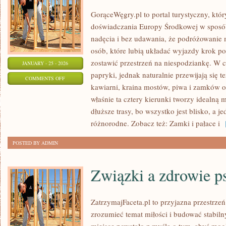
GorąceWęgry.pl to portal turystyczny, któr
doświadczania Europy Środkowej w sposó
nadęcia i bez udawania, że podróżowanie m
osób, które lubią układać wyjazdy krok po
zostawić przestrzeń na niespodziankę. W c
JANUARY - 25 - 2026
papryki, jednak naturalnie przewijają się te
ON
COMMENTS OFF
kawiarni, kraina mostów, piwa i zamków ora
NAJPIĘKNIEJSZE
właśnie ta cztery kierunki tworzy idealną 
MIASTA
dłuższe trasy, bo wszystko jest blisko, a 
różnorodne. Zobacz też: Zamki i pałace i
[
POSTED BY ADMIN
Związki a zdrowie p
ZatrzymajFaceta.pl to przyjazna przestrzeń
zrozumieć temat miłości i budować stabiln