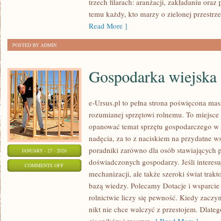
trzech filarach: aranżacji, zakładaniu oraz
ZWIERZĄT
temu każdy, kto marzy o zielonej przestrz
Read More ]
POSTED BY ADMIN
Gospodarka wiejska
e-Ursus.pl to pełna strona poświęcona m
rozumianej sprzętowi rolnemu. To miejsce 
opanować temat sprzętu gospodarczego w 
nadęcia, za to z naciskiem na przydatne 
poradniki zarówno dla osób stawiających pi
JANUARY - 27 - 2026
doświadczonych gospodarzy. Jeśli interesu
ON
COMMENTS OFF
mechanizacji, ale także szeroki świat tra
GOSPODARKA
bazą wiedzy. Polecamy Dotacje i wsparci
WIEJSKA
rolnictwie liczy się pewność. Kiedy zaczy
nikt nie chce walczyć z przestojem. Dlateg