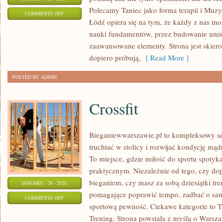
Polecamy Taniec jako forma terapii i Muz
ON
COMMENTS OFF
Łódź opiera się na tym, że każdy z nas m
TANIEC
nauki fundamentów, przez budowanie umiej
zaawansowane elementy. Strona jest skier
dopiero próbują,
[ Read More ]
POSTED BY ADMIN
Crossfit
Bieganiewwarszawie.pl to kompleksowy ser
truchtać w stolicy i rozwijać kondycję mąd
To miejsce, gdzie miłość do sportu spotyk
praktycznym. Niezależnie od tego, czy do
bieganiem, czy masz za sobą dziesiątki tre
JANUARY - 24 - 2026
pomagające poprawić tempo, zadbać o sa
ON
COMMENTS OFF
sportową pewność. Ciekawe kategorie to Tr
CROSSFIT
Trening. Strona powstała z myślą o Warsza