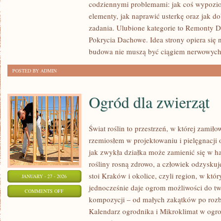
codziennymi problemami: jak coś wypoz
I
elementy, jak naprawić usterkę oraz jak d
ENERGOOSZCZĘDNE
zadania. Ulubione kategorie to Remonty 
BUDOWNICTWO
Pokrycia Dachowe. Idea strony opiera się 
budowa nie muszą być ciągiem nerwowych 
POSTED BY ADMIN
Ogród dla zwierząt
Świat roślin to przestrzeń, w której zamiło
rzemiosłem w projektowaniu i pielęgnacji
jak zwykła działka może zamienić się w ha
rośliny rosną zdrowo, a człowiek odzyskuj
stoi Kraków i okolice, czyli region, w kt
JANUARY - 27 - 2026
jednocześnie daje ogrom możliwości do tw
ON
COMMENTS OFF
kompozycji – od małych zakątków po roz
OGRÓD
Kalendarz ogrodnika i Mikroklimat w ogrod
DLA