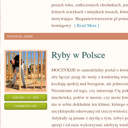
porach roku, zatłoczonych chodnikach, pa
leśnych ścieżkach i miejskich trasach, któr
motywujące. Bieganiewwarszawie.pl poma
treningowy
[ Read More ]
POSTED BY ADMIN
Ryby w Polsce
MOCZYKIJE to samodzielny portal o łowien
aby łączyć pasję do wody z konkretną wied
kochają spokój nad brzegiem, ale jednocze
Niezależnie od tego, czy interesuje Cię je
muchówka, połów w morzu, czy może ło
JANUARY - 24 - 2026
ma w sobie dokładnie ten klimat, którego s
ON
COMMENTS OFF
encyklopedii oderwanej od rzeczywistości. 
RYBY
Artykuły są pisane z myślą o tym, żebyś 
W
sprzęt i od razu wykorzystać zdobytą wi
POLSCE