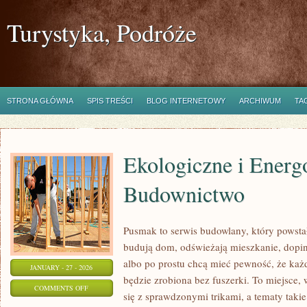
Turystyka, Podróże
STRONA GŁÓWNA
SPIS TREŚCI
BLOG INTERNETOWY
ARCHIWUM
TA
Ekologiczne i Energ
Budownictwo
Pusmak to serwis budowlany, który powstał
budują dom, odświeżają mieszkanie, dopina
albo po prostu chcą mieć pewność, że ka
JANUARY - 27 - 2026
będzie zrobiona bez fuszerki. To miejsce,
ON
COMMENTS OFF
się z sprawdzonymi trikami, a tematy takie 
EKOLOGICZNE