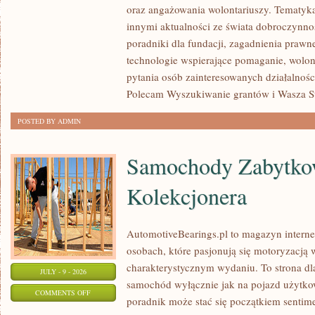
oraz angażowania wolontariuszy. Tematyk
POMAGAĆ?
innymi aktualności ze świata dobroczynnoś
poradniki dla fundacji, zagadnienia prawn
technologie wspierające pomaganie, wolon
pytania osób zainteresowanych działalnośc
Polecam Wyszukiwanie grantów i Wasza Str
POSTED BY ADMIN
Samochody Zabytkow
Kolekcjonera
AutomotiveBearings.pl to magazyn intern
osobach, które pasjonują się motoryzacją w
charakterystycznym wydaniu. To strona dla
JULY - 9 - 2026
samochód wyłącznie jak na pojazd użytkow
ON
COMMENTS OFF
poradnik może stać się początkiem sentime
SAMOCHODY