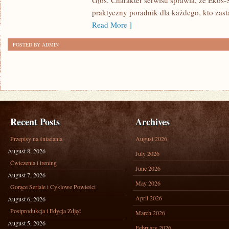
Głos. Charakter serwisu sprawia, że Ekos
praktyczny poradnik dla każdego, kto zasta
Read More ]
POSTED BY ADMIN
Recent Posts
Archives
Przepisy na śniadania
August 2026
August 8, 2026
July 2026
Ćwiczenia i trening
June 2026
August 7, 2026
May 2026
Gorące Seriale i Cyklowe Powieści
April 2026
August 6, 2026
Postprodukcja i Edycja Zdjęć
March 2026
August 5, 2026
February 2026