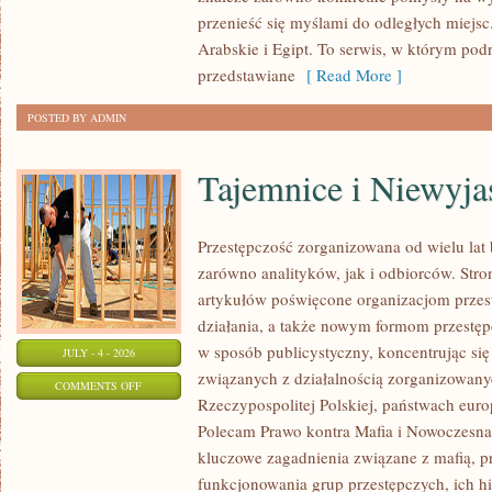
przenieść się myślami do odległych miejs
Arabskie i Egipt. To serwis, w którym podr
przedstawiane
[ Read More ]
POSTED BY ADMIN
Tajemnice i Niewyj
Przestępczość zorganizowana od wielu lat
zarówno analityków, jak i odbiorców. Str
artykułów poświęcone organizacjom przes
działania, a także nowym formom przestępc
w sposób publicystyczny, koncentrując się
JULY - 4 - 2026
związanych z działalnością zorganizowany
ON
COMMENTS OFF
Rzeczypospolitej Polskiej, państwach euro
TAJEMNICE
Polecam Prawo kontra Mafia i Nowoczesna 
I
kluczowe zagadnienia związane z mafią, p
NIEWYJAŚNIONE
funkcjonowania grup przestępczych, ich hi