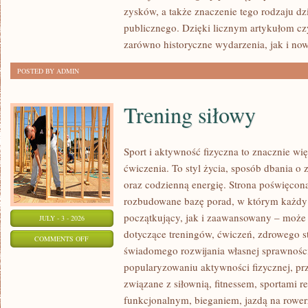
SPRAWY
zysków, a także znaczenie tego rodzaju dz
publicznego. Dzięki licznym artykułom cz
zarówno historyczne wydarzenia, jak i no
POSTED BY ADMIN
Trening siłowy
Sport i aktywność fizyczna to znacznie wię
ćwiczenia. To styl życia, sposób dbania o
oraz codzienną energię. Strona poświęcona
rozbudowane bazę porad, w którym każdy
początkujący, jak i zaawansowany – może 
JULY - 3 - 2026
dotyczące treningów, ćwiczeń, zdrowego st
ON
COMMENTS OFF
świadomego rozwijania własnej sprawności
TRENING
popularyzowaniu aktywności fizycznej, pr
SIŁOWY
związane z siłownią, fitnessem, sportami r
funkcjonalnym, bieganiem, jazdą na rowerz