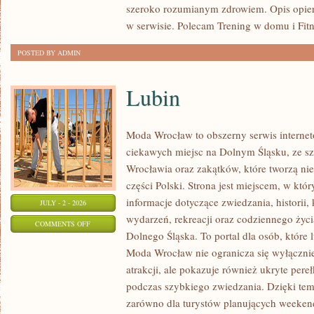
szeroko rozumianym zdrowiem. Opis opier
w serwisie. Polecam Trening w domu i Fitn
POSTED BY ADMIN
Lubin
Moda Wrocław to obszerny serwis intern
ciekawych miejsc na Dolnym Śląsku, ze 
Wrocławia oraz zakątków, które tworzą nie
części Polski. Strona jest miejscem, w kt
informacje dotyczące zwiedzania, historii, 
JULY - 2 - 2026
wydarzeń, rekreacji oraz codziennego życi
ON
COMMENTS OFF
Dolnego Śląska. To portal dla osób, które 
LUBIN
Moda Wrocław nie ogranicza się wyłącznie
atrakcji, ale pokazuje również ukryte pere
podczas szybkiego zwiedzania. Dzięki te
zarówno dla turystów planujących weekend