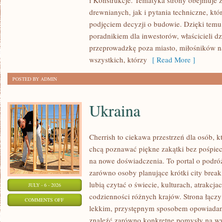
i Konstrukcje. Tematyka strony obejmuje
KOSZTY
drewnianych, jak i pytania techniczne, kt
I
podjęciem decyzji o budowie. Dzięki te
FINANSOWANIE
poradnikiem dla inwestorów, właścicieli d
przeprowadzkę poza miasto, miłośników n
wszystkich, którzy
[ Read More ]
POSTED BY ADMIN
Ukraina
Cherrish to ciekawa przestrzeń dla osób, któ
chcą poznawać piękne zakątki bez pośpiech
na nowe doświadczenia. To portal o podró
zarówno osoby planujące krótki city break,
lubią czytać o świecie, kulturach, atrakcjac
JULY - 6 - 2026
codzienności różnych krajów. Strona łączy
ON
COMMENTS OFF
lekkim, przystępnym sposobem opowiadan
UKRAINA
znaleźć zarówno konkretne pomysły na wyj