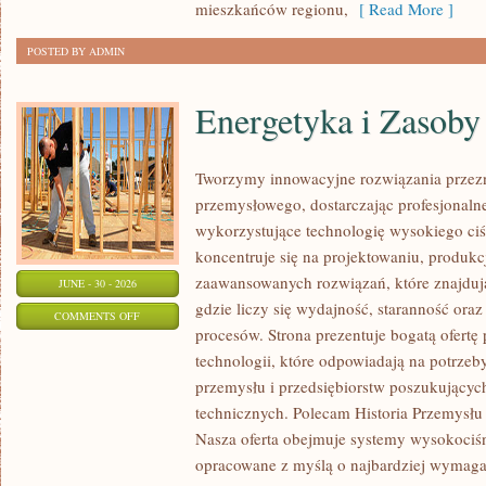
mieszkańców regionu,
[ Read More ]
POSTED BY ADMIN
Energetyka i Zasoby
Tworzymy innowacyjne rozwiązania przezn
przemysłowego, dostarczając profesjonaln
wykorzystujące technologię wysokiego ciś
koncentruje się na projektowaniu, produkc
zaawansowanych rozwiązań, które znajduj
JUNE - 30 - 2026
gdzie liczy się wydajność, staranność o
ON
COMMENTS OFF
procesów. Strona prezentuje bogatą ofertę
ENERGETYKA
technologii, które odpowiadają na potrzeb
I
przemysłu i przedsiębiorstw poszukujący
ZASOBY
technicznych. Polecam Historia Przemysłu 
Nasza oferta obejmuje systemy wysokociśn
opracowane z myślą o najbardziej wymaga