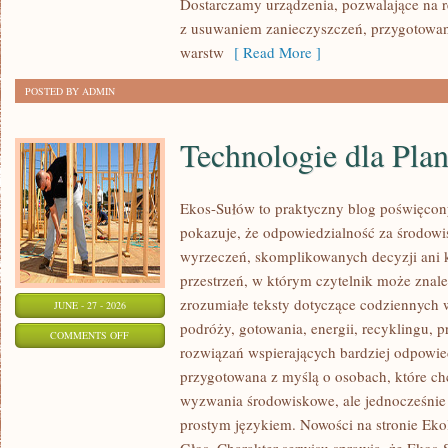
Dostarczamy urządzenia, pozwalające na r
z usuwaniem zanieczyszczeń, przygotowan
warstw
[ Read More ]
POSTED BY ADMIN
Technologie dla Plan
Ekos-Sułów to praktyczny blog poświęcon
pokazuje, że odpowiedzialność za środowi
wyrzeczeń, skomplikowanych decyzji ani 
przestrzeń, w którym czytelnik może znal
zrozumiałe teksty dotyczące codziennyc
JUNE - 27 - 2026
podróży, gotowania, energii, recyklingu, 
ON
COMMENTS OFF
rozwiązań wspierających bardziej odpowiedz
TECHNOLOGIE
przygotowana z myślą o osobach, które c
DLA
wyzwania środowiskowe, ale jednocześnie 
PLANETY
prostym językiem. Nowości na stronie Eko