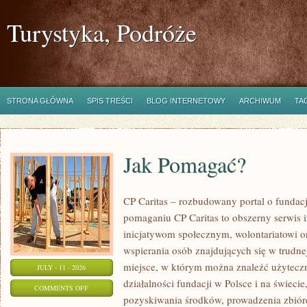
Turystyka, Podróże
STRONA GŁÓWNA
SPIS TREŚCI
BLOG INTERNETOWY
ARCHIWUM
TA
Jak Pomagać?
CP Caritas – rozbudowany portal o fundac
pomaganiu CP Caritas to obszerny serwis 
inicjatywom społecznym, wolontariatowi 
wspierania osób znajdujących się w trudnej 
miejsce, w którym można znaleźć użyteczn
JULY - 11 - 2026
działalności fundacji w Polsce i na świec
ON
COMMENTS OFF
pozyskiwania środków, prowadzenia zbiór
JAK