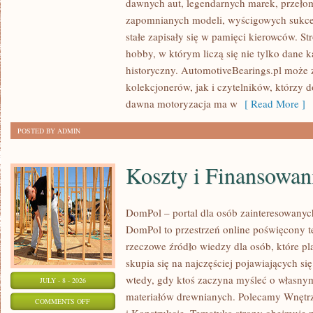
dawnych aut, legendarnych marek, przeło
ZABYTKOWE
zapomnianych modeli, wyścigowych sukce
–
stałe zapisały się w pamięci kierowców. St
PORADNIKI
hobby, w którym liczą się nie tylko dane 
KOLEKCJONERA
historyczny. AutomotiveBearings.pl może
kolekcjonerów, jak i czytelników, którzy 
dawna motoryzacja ma w
[ Read More ]
POSTED BY ADMIN
Koszty i Finansowan
DomPol – portal dla osób zainteresowan
DomPol to przestrzeń online poświęcony 
rzeczowe źródło wiedzy dla osób, które p
skupia się na najczęściej pojawiających się
wtedy, gdy ktoś zaczyna myśleć o włas
JULY - 8 - 2026
materiałów drewnianych. Polecamy Wnętrz
ON
COMMENTS OFF