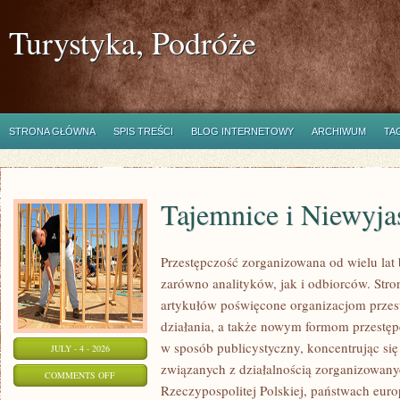
Turystyka, Podróże
STRONA GŁÓWNA
SPIS TREŚCI
BLOG INTERNETOWY
ARCHIWUM
TA
Tajemnice i Niewyj
Przestępczość zorganizowana od wielu lat
zarówno analityków, jak i odbiorców. Str
artykułów poświęcone organizacjom przes
działania, a także nowym formom przestępc
w sposób publicystyczny, koncentrując się
JULY - 4 - 2026
związanych z działalnością zorganizowany
ON
COMMENTS OFF
Rzeczypospolitej Polskiej, państwach euro
TAJEMNICE