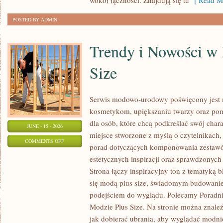
wokół łączności. Znajdują się tu
[ Read Mo
POSTED BY ADMIN
Trendy i Nowości w
Size
Serwis modowo-urodowy poświęcony jest m
kosmetykom, upiększaniu twarzy oraz po
dla osób, które chcą podkreślać swój chara
JUNE - 15 - 2026
miejsce stworzone z myślą o czytelnikach,
ON
COMMENTS OFF
porad dotyczących komponowania zestawów
TRENDY
estetycznych inspiracji oraz sprawdzonyc
I
Strona łączy inspiracyjny ton z tematyką b
NOWOŚCI
się modą plus size, świadomym budowani
W
podejściem do wyglądu. Polecamy Poradni
MODZIE
Modzie Plus Size. Na stronie można znaleź
PLUS
jak dobierać ubrania, aby wyglądać modn