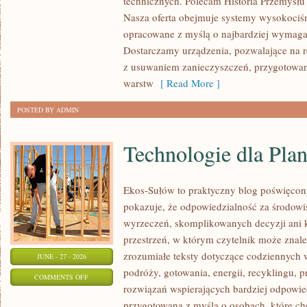
technicznych. Polecam Historia Przemysłu 
Nasza oferta obejmuje systemy wysokociśn
opracowane z myślą o najbardziej wymaga
Dostarczamy urządzenia, pozwalające na r
z usuwaniem zanieczyszczeń, przygotowan
warstw
[ Read More ]
POSTED BY ADMIN
Technologie dla Plan
Ekos-Sułów to praktyczny blog poświęcon
pokazuje, że odpowiedzialność za środowi
wyrzeczeń, skomplikowanych decyzji ani 
przestrzeń, w którym czytelnik może znal
zrozumiałe teksty dotyczące codziennyc
JUNE - 27 - 2026
podróży, gotowania, energii, recyklingu, 
ON
COMMENTS OFF
rozwiązań wspierających bardziej odpowiedz
TECHNOLOGIE
przygotowana z myślą o osobach, które c