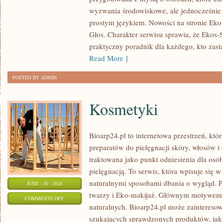
DLA
wyzwania środowiskowe, ale jednocześnie 
PLANETY
prostym językiem. Nowości na stronie Eko
Głos. Charakter serwisu sprawia, że Ekos
praktyczny poradnik dla każdego, kto zasta
Read More ]
POSTED BY ADMIN
Kosmetyki
Bioarp24.pl to internetowa przestrzeń, któ
preparatów do pielęgnacji skóry, włosów i 
traktowana jako punkt odniesienia dla osób
pielęgnacją. To serwis, która wpisuje się 
naturalnymi sposobami dbania o wygląd. P
JUNE - 20 - 2026
twarzy i Eko-makijaż. Głównym motywem 
ON
COMMENTS OFF
naturalnych. Bioarp24.pl może zainteres
KOSMETYKI
szukających sprawdzonych produktów, jak 