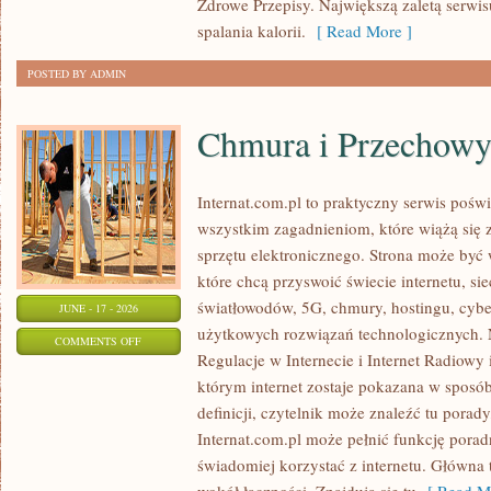
Zdrowe Przepisy. Największą zaletą serwisu
spalania kalorii.
[ Read More ]
POSTED BY ADMIN
Chmura i Przechow
Internat.com.pl to praktyczny serwis pośw
wszystkim zagadnieniom, które wiążą się
sprzętu elektronicznego. Strona może by
które chcą przyswoić świecie internetu, s
światłowodów, 5G, chmury, hostingu, cyb
JUNE - 17 - 2026
użytkowych rozwiązań technologicznych. N
ON
COMMENTS OFF
Regulacje w Internecie i Internet Radiowy i
CHMURA
którym internet zostaje pokazana w sposó
I
definicji, czytelnik może znaleźć tu porad
PRZECHOWYWANIE
Internat.com.pl może pełnić funkcję porad
DANYCH
świadomiej korzystać z internetu. Główna 