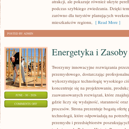
atrakcji, ale pokazuje również ukryte pere
podczas szybkiego zwiedzania. Dzięki te
zarówno dla turystów planujących weekend
mieszkańców regionu,
[ Read More ]
POSTED BY ADMIN
Energetyka i Zasoby
Tworzymy innowacyjne rozwiązania przezn
przemysłowego, dostarczając profesjonaln
wykorzystujące technologię wysokiego ciś
koncentruje się na projektowaniu, produkc
zaawansowanych rozwiązań, które znajduj
JUNE - 30 - 2026
gdzie liczy się wydajność, staranność o
ON
COMMENTS OFF
procesów. Strona prezentuje bogatą ofertę
ENERGETYKA
technologii, które odpowiadają na potrzeb
I
przemysłu i przedsiębiorstw poszukujący
ZASOBY