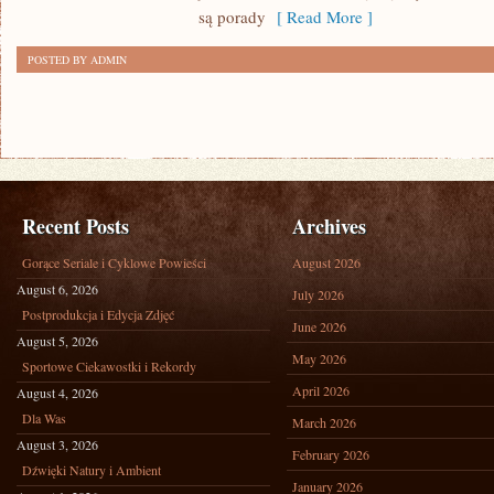
SIZE
są porady
[ Read More ]
POSTED BY ADMIN
Recent Posts
Archives
Gorące Seriale i Cyklowe Powieści
August 2026
August 6, 2026
July 2026
Postprodukcja i Edycja Zdjęć
June 2026
August 5, 2026
May 2026
Sportowe Ciekawostki i Rekordy
April 2026
August 4, 2026
Dla Was
March 2026
August 3, 2026
February 2026
Dźwięki Natury i Ambient
January 2026