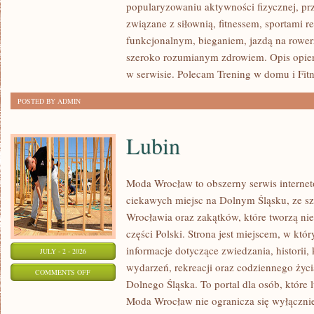
popularyzowaniu aktywności fizycznej, pr
SIŁOWY
związane z siłownią, fitnessem, sportami r
funkcjonalnym, bieganiem, jazdą na rowerz
szeroko rozumianym zdrowiem. Opis opier
w serwisie. Polecam Trening w domu i Fitn
POSTED BY ADMIN
Lubin
Moda Wrocław to obszerny serwis intern
ciekawych miejsc na Dolnym Śląsku, ze 
Wrocławia oraz zakątków, które tworzą nie
części Polski. Strona jest miejscem, w kt
informacje dotyczące zwiedzania, historii, 
JULY - 2 - 2026
wydarzeń, rekreacji oraz codziennego życi
ON
COMMENTS OFF
Dolnego Śląska. To portal dla osób, które 
LUBIN
Moda Wrocław nie ogranicza się wyłącznie