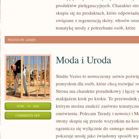
produktów pielęgnacyjnych. Charakter str
skupia się na produktach, które odpowiad
związane z regeneracją skóry, włosów oraz 
tematykę urody z potrzebami osób, które
[
POSTED BY ADMIN
Moda i Uroda
Studio Veriss to nowoczesny serwis pośw
pomysłom dla osób, które chcą rozwijać s
Strona ma charakter poradnikowy i łączy 
makijażem krok po kroku. To przewodnik
którym można znaleźć zarówno tematyczne 
JUNE - 19 - 2026
omówienia. Polecam Trendy i nowości i M
ON
COMMENTS OFF
strony skupia się przede wszystkim na ko
MODA
ogranicza się wyłącznie do samego malowa
I
pokazuje urodę jako świadomy sposób wyr
URODA