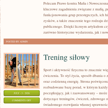
Polecam Prawo kontra Mafia i Nowoczesna 
I
kluczowe zagadnienia związane z mafią, p
NIEWYJAŚNIONE
funkcjonowania grup przestępczych, ich hi
SPRAWY
zysków, a także znaczenie tego rodzaju dz
publicznego. Dzięki licznym artykułom cz
zarówno historyczne wydarzenia, jak i no
POSTED BY ADMIN
Trening siłowy
Sport i aktywność fizyczna to znacznie wię
ćwiczenia. To styl życia, sposób dbania o
oraz codzienną energię. Strona poświęcona
rozbudowane bazę porad, w którym każdy
początkujący, jak i zaawansowany – może 
JULY - 3 - 2026
dotyczące treningów, ćwiczeń, zdrowego st
ON
COMMENTS OFF
świadomego rozwijania własnej sprawności
TRENING