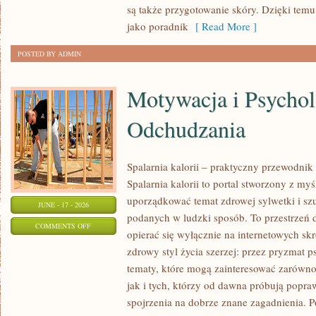
są także przygotowanie skóry. Dzięki tem
jako poradnik
[ Read More ]
POSTED BY ADMIN
Motywacja i Psychol
Odchudzania
Spalarnia kalorii – praktyczny przewodnik
Spalarnia kalorii to portal stworzony z my
uporządkować temat zdrowej sylwetki i szu
JUNE - 17 - 2026
podanych w ludzki sposób. To przestrzeń d
ON
COMMENTS OFF
opierać się wyłącznie na internetowych skr
MOTYWACJA
zdrowy styl życia szerzej: przez pryzmat p
I
tematy, które mogą zainteresować zarówno
PSYCHOLOGIA
jak i tych, którzy od dawna próbują popra
ODCHUDZANIA
spojrzenia na dobrze znane zagadnienia. 