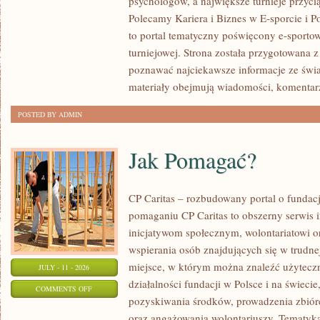
psychologów, a największe turnieje przyci
LIGIESPORTU
Polecamy Kariera i Biznes w E-sporcie i Po
to portal tematyczny poświęcony e-sportow
turniejowej. Strona została przygotowana 
poznawać najciekawsze informacje ze świa
materiały obejmują wiadomości, komentarz
POSTED BY ADMIN
Jak Pomagać?
CP Caritas – rozbudowany portal o fundac
pomaganiu CP Caritas to obszerny serwis 
inicjatywom społecznym, wolontariatowi 
wspierania osób znajdujących się w trudnej 
miejsce, w którym można znaleźć użyteczn
JULY - 11 - 2026
działalności fundacji w Polsce i na świec
ON
COMMENTS OFF
pozyskiwania środków, prowadzenia zbiór
JAK
oraz angażowania wolontariuszy. Tematyk