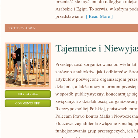
przenieść się myślami do odległych miejs
Arabskie i Egipt. To serwis, w którym podr
przedstawiane
[ Read More ]
POSTED BY ADMIN
Tajemnice i Niewyj
Przestępczość zorganizowana od wielu lat
zarówno analityków, jak i odbiorców. Str
artykułów poświęcone organizacjom przes
działania, a także nowym formom przestępc
w sposób publicystyczny, koncentrując się
JULY - 4 - 2026
związanych z działalnością zorganizowany
ON
COMMENTS OFF
Rzeczypospolitej Polskiej, państwach euro
TAJEMNICE
Polecam Prawo kontra Mafia i Nowoczesna 
I
kluczowe zagadnienia związane z mafią, p
NIEWYJAŚNIONE
funkcjonowania grup przestępczych, ich hi
SPRAWY