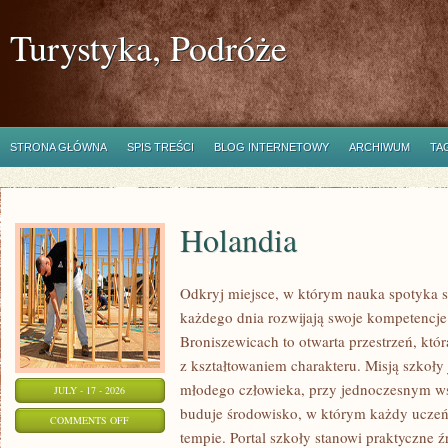
Turystyka, Podróże
STRONA GŁÓWNA
SPIS TREŚCI
BLOG INTERNETOWY
ARCHIWUM
TA
Holandia
Odkryj miejsce, w którym nauka spotyka si
każdego dnia rozwijają swoje kompetencj
Broniszewicach to otwarta przestrzeń, któ
z kształtowaniem charakteru. Misją szkoły
młodego człowieka, przy jednoczesnym ws
JULY - 17 - 2026
buduje środowisko, w którym każdy uczeń
ON
COMMENTS OFF
tempie. Portal szkoły stanowi praktyczne źr
HOLANDIA