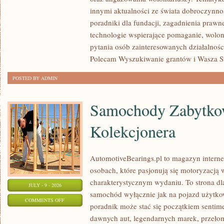
POMAGAĆ?
innymi aktualności ze świata dobroczynnoś
poradniki dla fundacji, zagadnienia prawn
technologie wspierające pomaganie, wolon
pytania osób zainteresowanych działalnośc
Polecam Wyszukiwanie grantów i Wasza Str
POSTED BY ADMIN
Samochody Zabytkow
Kolekcjonera
AutomotiveBearings.pl to magazyn intern
osobach, które pasjonują się motoryzacją w
charakterystycznym wydaniu. To strona dla
JULY - 9 - 2026
samochód wyłącznie jak na pojazd użytkow
ON
COMMENTS OFF
poradnik może stać się początkiem sentime
SAMOCHODY
dawnych aut, legendarnych marek, przeło