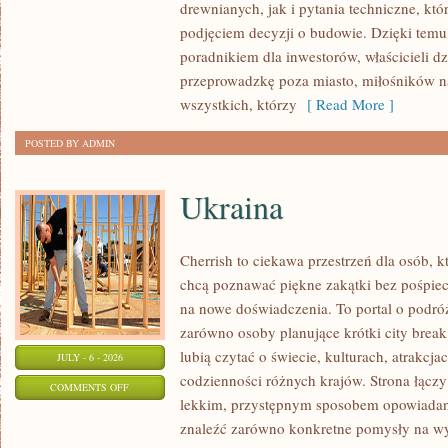
drewnianych, jak i pytania techniczne, kt
I
podjęciem decyzji o budowie. Dzięki te
FINANSOWANIE
poradnikiem dla inwestorów, właścicieli d
przeprowadzkę poza miasto, miłośników n
wszystkich, którzy
[ Read More ]
POSTED BY ADMIN
Ukraina
Cherrish to ciekawa przestrzeń dla osób, któ
chcą poznawać piękne zakątki bez pośpiech
na nowe doświadczenia. To portal o podró
zarówno osoby planujące krótki city break,
lubią czytać o świecie, kulturach, atrakcjac
JULY - 6 - 2026
codzienności różnych krajów. Strona łączy
ON
COMMENTS OFF
lekkim, przystępnym sposobem opowiadan
UKRAINA
znaleźć zarówno konkretne pomysły na wyj