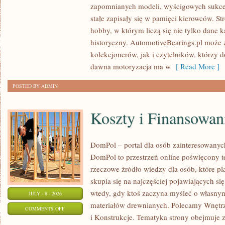
ZABYTKOWE
zapomnianych modeli, wyścigowych sukce
–
stałe zapisały się w pamięci kierowców. St
PORADNIKI
hobby, w którym liczą się nie tylko dane 
KOLEKCJONERA
historyczny. AutomotiveBearings.pl może
kolekcjonerów, jak i czytelników, którzy 
dawna motoryzacja ma w
[ Read More ]
POSTED BY ADMIN
Koszty i Finansowan
DomPol – portal dla osób zainteresowan
DomPol to przestrzeń online poświęcony 
rzeczowe źródło wiedzy dla osób, które p
skupia się na najczęściej pojawiających się
wtedy, gdy ktoś zaczyna myśleć o włas
JULY - 8 - 2026
materiałów drewnianych. Polecamy Wnętrz
ON
COMMENTS OFF
i Konstrukcje. Tematyka strony obejmuje
KOSZTY