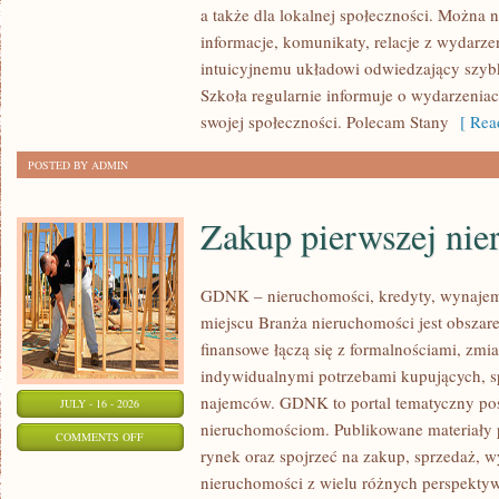
a także dla lokalnej społeczności. Można n
informacje, komunikaty, relacje z wydarze
intuicyjnemu układowi odwiedzający szybk
Szkoła regularnie informuje o wydarzenia
swojej społeczności. Polecam Stany
[ Read
POSTED BY ADMIN
Zakup pierwszej nie
GDNK – nieruchomości, kredyty, wynaje
miejscu Branża nieruchomości jest obsza
finansowe łączą się z formalnościami, zm
indywidualnymi potrzebami kupujących, spr
najemców. GDNK to portal tematyczny p
JULY - 16 - 2026
nieruchomościom. Publikowane materiały 
ON
COMMENTS OFF
rynek oraz spojrzeć na zakup, sprzedaż, 
ZAKUP
nieruchomości z wielu różnych perspekty
PIERWSZEJ