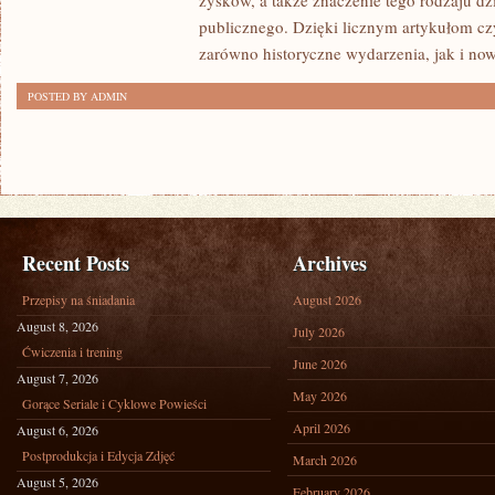
zysków, a także znaczenie tego rodzaju dz
publicznego. Dzięki licznym artykułom cz
zarówno historyczne wydarzenia, jak i no
POSTED BY ADMIN
Recent Posts
Archives
Przepisy na śniadania
August 2026
August 8, 2026
July 2026
Ćwiczenia i trening
June 2026
August 7, 2026
May 2026
Gorące Seriale i Cyklowe Powieści
April 2026
August 6, 2026
Postprodukcja i Edycja Zdjęć
March 2026
August 5, 2026
February 2026