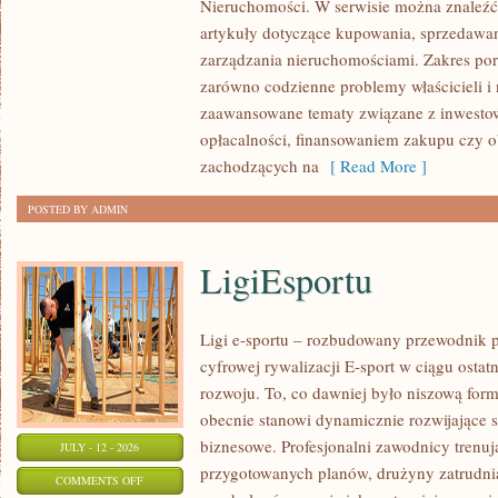
Nieruchomości. W serwisie można znaleźć
W
artykuły dotyczące kupowania, sprzedawa
POLSCE
zarządzania nieruchomościami. Zakres po
zarówno codzienne problemy właścicieli i 
zaawansowane tematy związane z inwesto
opłacalności, finansowaniem zakupu czy
zachodzących na
[ Read More ]
POSTED BY ADMIN
LigiEsportu
Ligi e-sportu – rozbudowany przewodnik po
cyfrowej rywalizacji E-sport w ciągu ostat
rozwoju. To, co dawniej było niszową for
obecnie stanowi dynamicznie rozwijające s
biznesowe. Profesjonalni zawodnicy trenuj
JULY - 12 - 2026
przygotowanych planów, drużyny zatrudnia
ON
COMMENTS OFF