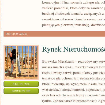
komercyjne i Finansowanie zakupu nieruc
NIERUCHOMOŚCI
znaleźć poradniki, które dotyczą zarówno 
bardziej złożonych tematów związanych z
szerokiemu zakresowi tematycznemu porta
planujących pierwszą transakcję, doświad
POSTED BY ADMIN
Rynek Nieruchomośc
Borawska Mieszkania – rozbudowany serw
mieszkaniach i rynku mieszkaniowym Bor
rozbudowany serwis poradnikowy poświęc
tematyce nieruchomości. Strona została p
które interesują się wynajmem lokalu, ale 
JULY - 13 - 2026
właścicielach nieruchomości, najemcach, 
ON
COMMENTS OFF
czytelnikach chcących lepiej zrozumieć 
RYNEK
rynku. Zobacz także Nieruchomości i Agen
NIERUCHOMOŚCI