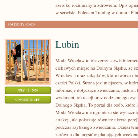
szeroko rozumianym zdrowiem. Opis opier
w serwisie. Polecam Trening w domu i Fitn
POSTED BY ADMIN
Lubin
Moda Wrocław to obszerny serwis intern
ciekawych miejsc na Dolnym Śląsku, ze 
Wrocławia oraz zakątków, które tworzą nie
części Polski. Strona jest miejscem, w kt
informacje dotyczące zwiedzania, historii, 
JULY - 2 - 2026
wydarzeń, rekreacji oraz codziennego życi
ON
COMMENTS OFF
Dolnego Śląska. To portal dla osób, które 
LUBIN
Moda Wrocław nie ogranicza się wyłącznie
atrakcji, ale pokazuje również ukryte pere
podczas szybkiego zwiedzania. Dzięki te
zarówno dla turystów planujących weekend