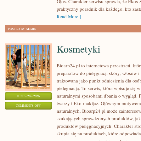
Głos. Charakter serwisu sprawia, że Ekos
praktyczny poradnik dla każdego, kto zasta
Read More ]
POSTED BY ADMIN
Kosmetyki
Bioarp24.pl to internetowa przestrzeń, któ
preparatów do pielęgnacji skóry, włosów i 
traktowana jako punkt odniesienia dla osób
pielęgnacją. To serwis, która wpisuje się 
naturalnymi sposobami dbania o wygląd. P
JUNE - 20 - 2026
twarzy i Eko-makijaż. Głównym motywem 
ON
COMMENTS OFF
naturalnych. Bioarp24.pl może zainteres
KOSMETYKI
szukających sprawdzonych produktów, jak 
produktów pielęgnacyjnych. Charakter str
skupia się na produktach, które odpowiad