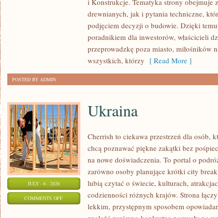
i Konstrukcje. Tematyka strony obejmuje
KOSZTY
drewnianych, jak i pytania techniczne, kt
I
podjęciem decyzji o budowie. Dzięki te
FINANSOWANIE
poradnikiem dla inwestorów, właścicieli d
przeprowadzkę poza miasto, miłośników n
wszystkich, którzy
[ Read More ]
POSTED BY ADMIN
Ukraina
Cherrish to ciekawa przestrzeń dla osób, któ
chcą poznawać piękne zakątki bez pośpiech
na nowe doświadczenia. To portal o podró
zarówno osoby planujące krótki city break,
lubią czytać o świecie, kulturach, atrakcjac
JULY - 6 - 2026
codzienności różnych krajów. Strona łączy
ON
COMMENTS OFF
lekkim, przystępnym sposobem opowiadan
UKRAINA