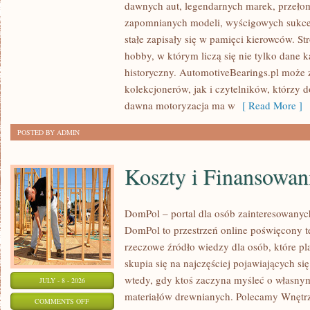
dawnych aut, legendarnych marek, przeło
ZABYTKOWE
zapomnianych modeli, wyścigowych sukce
–
stałe zapisały się w pamięci kierowców. St
PORADNIKI
hobby, w którym liczą się nie tylko dane 
KOLEKCJONERA
historyczny. AutomotiveBearings.pl może
kolekcjonerów, jak i czytelników, którzy 
dawna motoryzacja ma w
[ Read More ]
POSTED BY ADMIN
Koszty i Finansowan
DomPol – portal dla osób zainteresowan
DomPol to przestrzeń online poświęcony 
rzeczowe źródło wiedzy dla osób, które p
skupia się na najczęściej pojawiających się
wtedy, gdy ktoś zaczyna myśleć o włas
JULY - 8 - 2026
materiałów drewnianych. Polecamy Wnętrz
ON
COMMENTS OFF