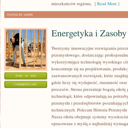
mieszkańców regionu,
[ Read More ]
POSTED BY ADMIN
Energetyka i Zasoby
Tworzymy innowacyjne rozwiązania przezn
przemysłowego, dostarczając profesjonaln
wykorzystujące technologię wysokiego ciś
koncentruje się na projektowaniu, produkc
zaawansowanych rozwiązań, które znajduj
JUNE - 30 - 2026
gdzie liczy się wydajność, staranność o
ON
COMMENTS OFF
procesów. Strona prezentuje bogatą ofertę
ENERGETYKA
technologii, które odpowiadają na potrzeb
I
przemysłu i przedsiębiorstw poszukujący
ZASOBY
technicznych. Polecam Historia Przemysłu 
Nasza oferta obejmuje systemy wysokociśn
opracowane z myślą o najbardziej wymaga