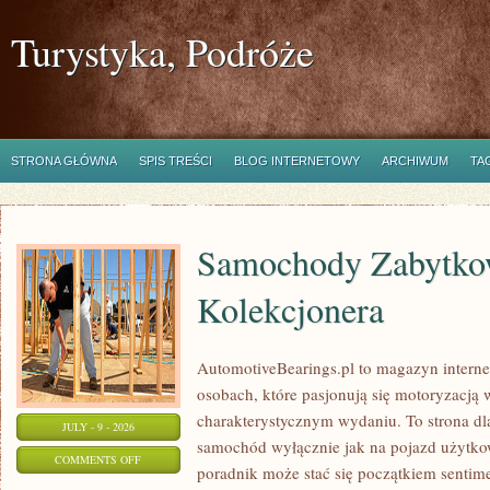
Turystyka, Podróże
STRONA GŁÓWNA
SPIS TREŚCI
BLOG INTERNETOWY
ARCHIWUM
TA
Samochody Zabytkow
Kolekcjonera
AutomotiveBearings.pl to magazyn intern
osobach, które pasjonują się motoryzacją w
charakterystycznym wydaniu. To strona dla
JULY - 9 - 2026
samochód wyłącznie jak na pojazd użytkow
ON
COMMENTS OFF
poradnik może stać się początkiem sentime
SAMOCHODY