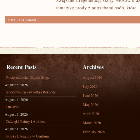
związane z regeneracją skóry, włosów oraz 
tematykę urody z potrzebami osób, które
[
POSTED BY ADMIN
Recent Posts
Archives
Postprodukcja i Edycja Zdjęć
August 2026
August 5, 2026
July 2026
Sportowe Ciekawostki i Rekordy
June 2026
August 4, 2026
May 2026
Dla Was
April 2026
August 3, 2026
Dźwięki Natury i Ambient
March 2026
August 1, 2026
February 2026
Polska Literatura w Centrum