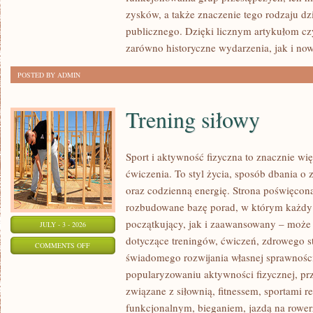
SPRAWY
zysków, a także znaczenie tego rodzaju dz
publicznego. Dzięki licznym artykułom cz
zarówno historyczne wydarzenia, jak i no
POSTED BY ADMIN
Trening siłowy
Sport i aktywność fizyczna to znacznie wię
ćwiczenia. To styl życia, sposób dbania o
oraz codzienną energię. Strona poświęcona
rozbudowane bazę porad, w którym każdy
początkujący, jak i zaawansowany – może 
JULY - 3 - 2026
dotyczące treningów, ćwiczeń, zdrowego st
ON
COMMENTS OFF
świadomego rozwijania własnej sprawności
TRENING
popularyzowaniu aktywności fizycznej, pr
SIŁOWY
związane z siłownią, fitnessem, sportami r
funkcjonalnym, bieganiem, jazdą na rowerz