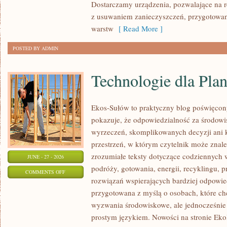
Dostarczamy urządzenia, pozwalające na r
z usuwaniem zanieczyszczeń, przygotowan
warstw
[ Read More ]
POSTED BY ADMIN
Technologie dla Plan
Ekos-Sułów to praktyczny blog poświęcon
pokazuje, że odpowiedzialność za środowi
wyrzeczeń, skomplikowanych decyzji ani 
przestrzeń, w którym czytelnik może znal
zrozumiałe teksty dotyczące codziennyc
JUNE - 27 - 2026
podróży, gotowania, energii, recyklingu, 
ON
COMMENTS OFF
rozwiązań wspierających bardziej odpowiedz
TECHNOLOGIE
przygotowana z myślą o osobach, które c
DLA
wyzwania środowiskowe, ale jednocześnie 
PLANETY
prostym językiem. Nowości na stronie Eko