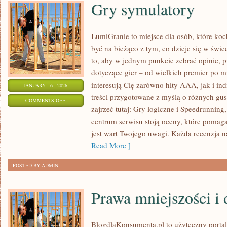
Gry symulatory
LumiGranie to miejsce dla osób, które koc
być na bieżąco z tym, co dzieje się w świe
to, aby w jednym punkcie zebrać opinie, 
dotyczące gier – od wielkich premier po mn
interesują Cię zarówno hity AAA, jak i in
JANUARY - 6 - 2026
treści przygotowane z myślą o różnych gust
ON
COMMENTS OFF
zajrzeć tutaj: Gry logiczne i Speedrunnin
GRY
centrum serwisu stoją oceny, które pomaga
SYMULATORY
jest wart Twojego uwagi. Każda recenzja n
Read More ]
POSTED BY ADMIN
Prawa mniejszości i
BlogdlaKonsumenta.pl to użyteczny portal 