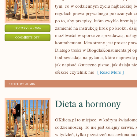
tym, co w codziennym życiu najbardziej bo
regułach prawa prywatnego pokazanych zr
po to, aby przepisy, które zwykle brzmią 
zamienić na instrukcję krok po kroku, dzi
JANUARY - 6 - 2026
możliwości w sporze ze sprzedawcą, usług
ON
COMMENTS OFF
kontrahentem. Idea strony jest prosta: praw
PRAWA
Dlatego treści w BlogdlaKonsumenta.pl opi
MNIEJSZOŚCI
i odpowiadają na pytania, które naprawdę 
I
jak napisać skuteczne pismo, jak działa 
DYSKRYMINACJA
efekcie czytelnik nie
[ Read More ]
POSTED BY ADMIN
Dieta a hormony
OKdieta.pl to miejsce, w którym świadome
codziennością. To nie jest kolejny serwis,
w tydzień, tylko przestrzeń nastawiona na 