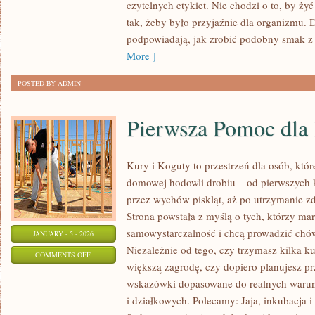
czytelnych etykiet. Nie chodzi o to, by żyć
I
tak, żeby było przyjaźnie dla organizmu. 
KLUSKI
podpowiadają, jak zrobić podobny smak z
More ]
POSTED BY ADMIN
Pierwsza Pomoc dla
Kury i Koguty to przestrzeń dla osób, któ
domowej hodowli drobiu – od pierwszych 
przez wychów piskląt, aż po utrzymanie zd
Strona powstała z myślą o tych, którzy mar
samowystarczalność i chcą prowadzić chó
JANUARY - 5 - 2026
Niezależnie od tego, czy trzymasz kilka 
ON
COMMENTS OFF
większą zagrodę, czy dopiero planujesz p
PIERWSZA
wskazówki dopasowane do realnych warun
POMOC
i działkowych. Polecamy: Jaja, inkubacja i
DLA