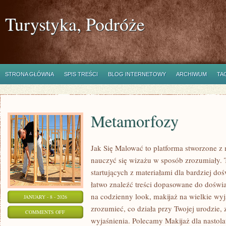
Turystyka, Podróże
STRONA GŁÓWNA
SPIS TREŚCI
BLOG INTERNETOWY
ARCHIWUM
TA
Metamorfozy
Jak Się Malować to platforma stworzone z 
nauczyć się wizażu w sposób zrozumiały. T
startujących z materiałami dla bardziej d
łatwo znaleźć treści dopasowane do doświad
na codzienny look, makijaż na wielkie wyjś
JANUARY - 8 - 2026
zrozumieć, co działa przy Twojej urodzie, z
ON
COMMENTS OFF
wyjaśnienia. Polecamy Makijaż dla nastol
METAMORFOZY