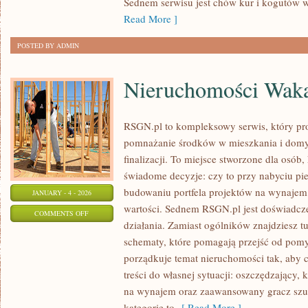
Sednem serwisu jest chów kur i kogutów w
PTAKÓW
Read More ]
POSTED BY ADMIN
Nieruchomości Wak
RSGN.pl to kompleksowy serwis, który pro
pomnażanie środków w mieszkania i domy
finalizacji. To miejsce stworzone dla osó
świadome decyzje: czy to przy nabyciu pi
budowaniu portfela projektów na wynajem, 
JANUARY - 4 - 2026
wartości. Sednem RSGN.pl jest doświadcz
ON
COMMENTS OFF
działania. Zamiast ogólników znajdziesz tu 
NIERUCHOMOŚCI
schematy, które pomagają przejść od pomys
WAKACYJNE
porządkuje temat nieruchomości tak, aby 
treści do własnej sytuacji: oszczędzający
na wynajem oraz zaawansowany gracz szuk
kategorie to
[ Read More ]