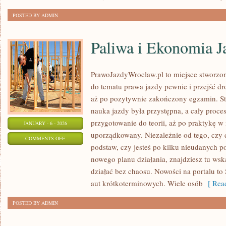
POSTED BY ADMIN
Paliwa i Ekonomia J
PrawoJazdyWroclaw.pl to miejsce stworzon
do tematu prawa jazdy pewnie i przejść dr
aż po pozytywnie zakończony egzamin. Str
nauka jazdy była przystępna, a cały proc
przygotowanie do teorii, aż po praktykę w 
JANUARY - 6 - 2026
uporządkowany. Niezależnie od tego, czy 
ON
COMMENTS OFF
podstaw, czy jesteś po kilku nieudanych po
PALIWA
nowego planu działania, znajdziesz tu ws
I
działać bez chaosu. Nowości na portalu to
EKONOMIA
aut krótkoterminowych. Wiele osób
[ Read
JAZDY
POSTED BY ADMIN