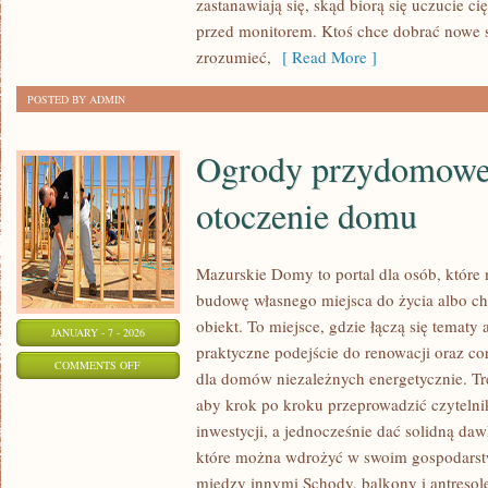
zastanawiają się, skąd biorą się uczucie c
przed monitorem. Ktoś chce dobrać nowe s
zrozumieć,
[ Read More ]
POSTED BY ADMIN
Ogrody przydomowe,
otoczenie domu
Mazurskie Domy to portal dla osób, które
budowę własnego miejsca do życia albo ch
obiekt. To miejsce, gdzie łączą się tematy a
JANUARY - 7 - 2026
praktyczne podejście do renowacji oraz co
ON
COMMENTS OFF
dla domów niezależnych energetycznie. Tre
OGRODY
aby krok po kroku przeprowadzić czytelni
PRZYDOMOWE,
inwestycji, a jednocześnie dać solidną daw
PODJAZDY
które można wdrożyć w swoim gospodarstw
I
między innymi Schody, balkony i antresole