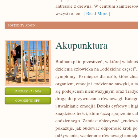
OTOCZENIE
antresole z drewna. W centrum zainteresow
DOMU
wszystko, co
[ Read More ]
POSTED BY ADMIN
Akupunktura
Bodbam.pl to przestrzeń, w której witalnoś
dzielenia człowieka na „oddzielne części”,
symptomy. To miejsce dla osób, które chcą
organizm, emocje i codzienne nawyki, a tak
się podejściem nieinwazyjnym oraz Trady
JANUARY - 7 - 2026
drogą do przywracania równowagi. Kategori
ON
COMMENTS OFF
i uwalnianie emocji i Detoks cyfrowy i hig
AKUPUNKTURA
znajdziesz treści, które łączą spojrzenie c
codziennego. Zamiast obiecywać „cudown
pokazuje, jak budować odporność krok p
odżywianie, wspieranie równowagi emocjo