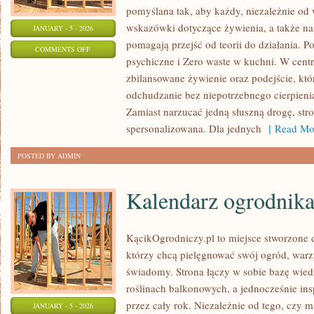
pomyślana tak, aby każdy, niezależnie od
wskazówki dotyczące żywienia, a także narz
JANUARY - 5 - 2026
pomagają przejść od teorii do działania. P
ON
COMMENTS OFF
psychiczne i Zero waste w kuchni. W cent
DIETA
zbilansowane żywienie oraz podejście, któ
A
odchudzanie bez niepotrzebnego cierpienia
HORMONY
Zamiast narzucać jedną słuszną drogę, str
spersonalizowana. Dla jednych
[ Read Mor
POSTED BY ADMIN
Kalendarz ogrodnik
KącikOgrodniczy.pl to miejsce stworzone dl
którzy chcą pielęgnować swój ogród, war
świadomy. Strona łączy w sobie bazę wied
roślinach balkonowych, a jednocześnie in
przez cały rok. Niezależnie od tego, czy m
JANUARY - 5 - 2026