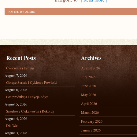
POSTED BY ADMIN
Recent Posts
Archives
Ćwiczenia i trening
August 2026
August 7, 2026
July 2026
Gorące Seriale i Cyklowe Powieści
June 2026
August 6, 2026
May 2026
Postprodukcja i Edycja Zdjęć
April 2026
August 5, 2026
Sportowe Ciekawostki i Rekordy
March 2026
August 4, 2026
February 2026
Dla Was
January 2026
August 3, 2026