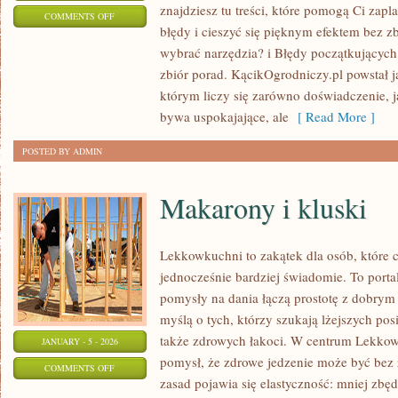
znajdziesz tu treści, które pomogą Ci zap
ON
COMMENTS OFF
błędy i cieszyć się pięknym efektem bez z
KALENDARZ
wybrać narzędzia? i Błędy początkujących 
OGRODNIKA
zbiór porad. KącikOgrodniczy.pl powstał j
którym liczy się zarówno doświadczenie, 
bywa uspokajające, ale
[ Read More ]
POSTED BY ADMIN
Makarony i kluski
Lekkowkuchni to zakątek dla osób, które c
jednocześnie bardziej świadomie. To portal
pomysły na dania łączą prostotę z dobrym
myślą o tych, którzy szukają lżejszych po
także zdrowych łakoci. W centrum Lekkow
JANUARY - 5 - 2026
pomysł, że zdrowe jedzenie może być bez 
ON
COMMENTS OFF
zasad pojawia się elastyczność: mniej zbę
MAKARONY