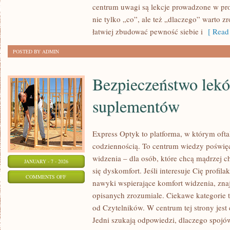
centrum uwagi są lekcje prowadzone w pro
nie tylko „co”, ale też „dlaczego” warto z
łatwiej zbudować pewność siebie i
[ Read 
POSTED BY ADMIN
Bezpieczeństwo lekó
suplementów
Express Optyk to platforma, w którym ofta
codziennością. To centrum wiedzy poświę
widzenia – dla osób, które chcą mądrzej c
JANUARY - 7 - 2026
się dyskomfort. Jeśli interesuje Cię profila
ON
COMMENTS OFF
nawyki wspierające komfort widzenia, zna
BEZPIECZEŃSTWO
opisanych zrozumiale. Ciekawe kategorie t
LEKÓW
od Czytelników. W centrum tej strony jest 
I
Jedni szukają odpowiedzi, dlaczego spojów
SUPLEMENTÓW